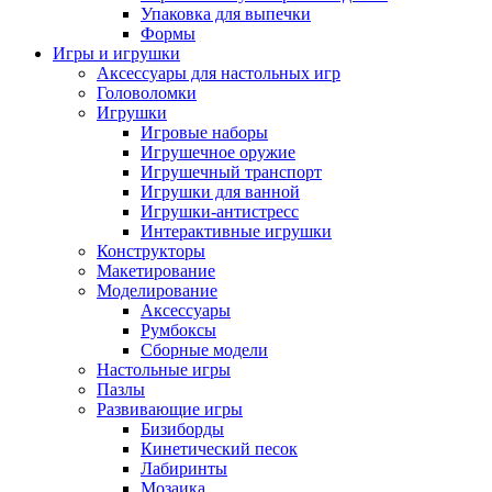
Упаковка для выпечки
Формы
Игры и игрушки
Аксессуары для настольных игр
Головоломки
Игрушки
Игровые наборы
Игрушечное оружие
Игрушечный транспорт
Игрушки для ванной
Игрушки-антистресс
Интерактивные игрушки
Конструкторы
Макетирование
Моделирование
Аксессуары
Румбоксы
Сборные модели
Настольные игры
Пазлы
Развивающие игры
Бизиборды
Кинетический песок
Лабиринты
Мозаика