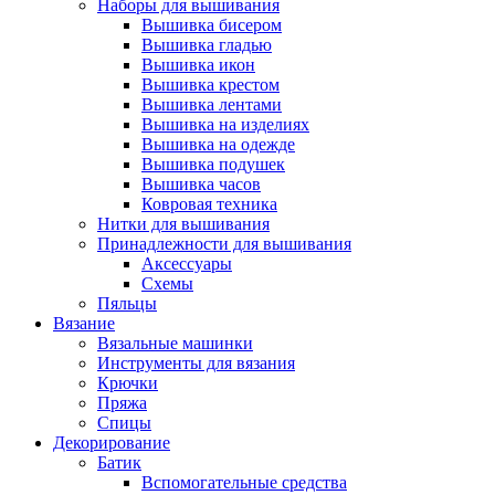
Наборы для вышивания
Вышивка бисером
Вышивка гладью
Вышивка икон
Вышивка крестом
Вышивка лентами
Вышивка на изделиях
Вышивка на одежде
Вышивка подушек
Вышивка часов
Ковровая техника
Нитки для вышивания
Принадлежности для вышивания
Аксессуары
Схемы
Пяльцы
Вязание
Вязальные машинки
Инструменты для вязания
Крючки
Пряжа
Спицы
Декорирование
Батик
Вспомогательные средства