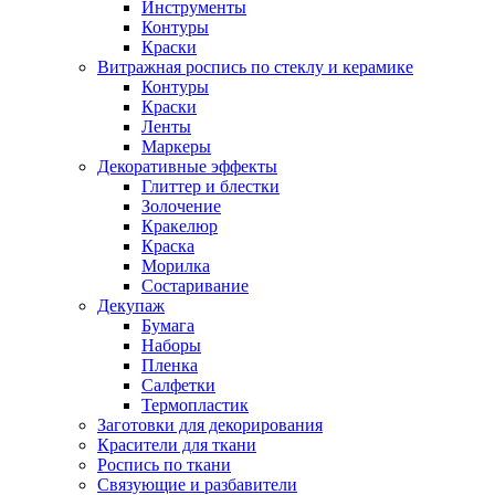
Инструменты
Контуры
Краски
Витражная роспись по стеклу и керамике
Контуры
Краски
Ленты
Маркеры
Декоративные эффекты
Глиттер и блестки
Золочение
Кракелюр
Краска
Морилка
Состаривание
Декупаж
Бумага
Наборы
Пленка
Салфетки
Термопластик
Заготовки для декорирования
Красители для ткани
Роспись по ткани
Связующие и разбавители