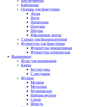
Инструменты
Кабошоны
Основы для бижутерии
Леска
Нити
Проволока
Цепочки
Шнуры
Ювелирные ленты
Станки для бисероплетения
Фурнитура для бижутерии
Фурнитура декоративная
Фурнитура техническая
Вышивание
Иглы для вышивания
Канва
Без рисунка
С рисунком
Мулине
Меланж
Металлик
Мультиколор
Наборы мулине
Сатин
Шерсть