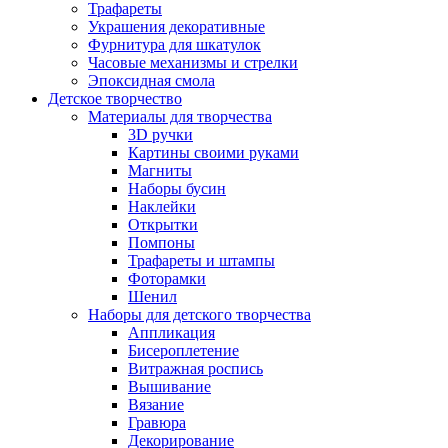
Трафареты
Украшения декоративные
Фурнитура для шкатулок
Часовые механизмы и стрелки
Эпоксидная смола
Детское творчество
Материалы для творчества
3D ручки
Картины своими руками
Магниты
Наборы бусин
Наклейки
Открытки
Помпоны
Трафареты и штампы
Фоторамки
Шенил
Наборы для детского творчества
Аппликация
Бисероплетение
Витражная роспись
Вышивание
Вязание
Гравюра
Декорирование