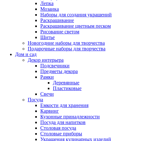
Лепка
Мозаика
Наборы для создания украшений
Раскрашивание
Раскрашивание цветным песком
Рисование светом
Шитье
Новогодние наборы для творчества
Подарочные наборы для творчества
Дом и сад
Декор интерьера
Подсвечники
Предметы декора
Рамки
Деревянные
Пластиковые
Свечи
Посуда
Емкости для хранения
Карвинг
Кухонные принадлежности
Посуда для напитков
Столовая посуда
Столовые приборы
Украшения кулинарных изделий