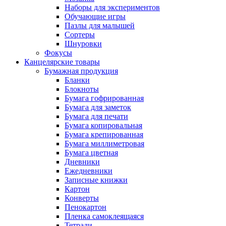
Наборы для экспериментов
Обучающие игры
Пазлы для малышей
Сортеры
Шнуровки
Фокусы
Канцелярские товары
Бумажная продукция
Бланки
Блокноты
Бумага гофрированная
Бумага для заметок
Бумага для печати
Бумага копировальная
Бумага крепированная
Бумага миллиметровая
Бумага цветная
Дневники
Ежедневники
Записные книжки
Картон
Конверты
Пенокартон
Пленка самоклеящаяся
Тетради