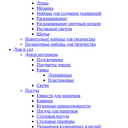
Лепка
Мозаика
Наборы для создания украшений
Раскрашивание
Раскрашивание цветным песком
Рисование светом
Шитье
Новогодние наборы для творчества
Подарочные наборы для творчества
Дом и сад
Декор интерьера
Подсвечники
Предметы декора
Рамки
Деревянные
Пластиковые
Свечи
Посуда
Емкости для хранения
Карвинг
Кухонные принадлежности
Посуда для напитков
Столовая посуда
Столовые приборы
Украшения кулинарных изделий