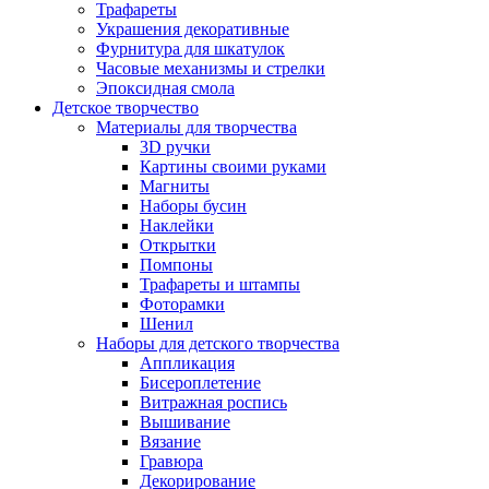
Трафареты
Украшения декоративные
Фурнитура для шкатулок
Часовые механизмы и стрелки
Эпоксидная смола
Детское творчество
Материалы для творчества
3D ручки
Картины своими руками
Магниты
Наборы бусин
Наклейки
Открытки
Помпоны
Трафареты и штампы
Фоторамки
Шенил
Наборы для детского творчества
Аппликация
Бисероплетение
Витражная роспись
Вышивание
Вязание
Гравюра
Декорирование