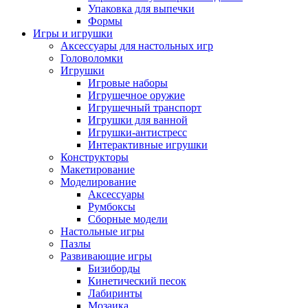
Упаковка для выпечки
Формы
Игры и игрушки
Аксессуары для настольных игр
Головоломки
Игрушки
Игровые наборы
Игрушечное оружие
Игрушечный транспорт
Игрушки для ванной
Игрушки-антистресс
Интерактивные игрушки
Конструкторы
Макетирование
Моделирование
Аксессуары
Румбоксы
Сборные модели
Настольные игры
Пазлы
Развивающие игры
Бизиборды
Кинетический песок
Лабиринты
Мозаика