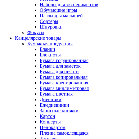
Наборы для экспериментов
Обучающие игры
Пазлы для малышей
Сортеры
Шнуровки
Фокусы
Канцелярские товары
Бумажная продукция
Бланки
Блокноты
Бумага гофрированная
Бумага для заметок
Бумага для печати
Бумага копировальная
Бумага крепированная
Бумага миллиметровая
Бумага цветная
Дневники
Ежедневники
Записные книжки
Картон
Конверты
Пенокартон
Пленка самоклеящаяся
Тетради