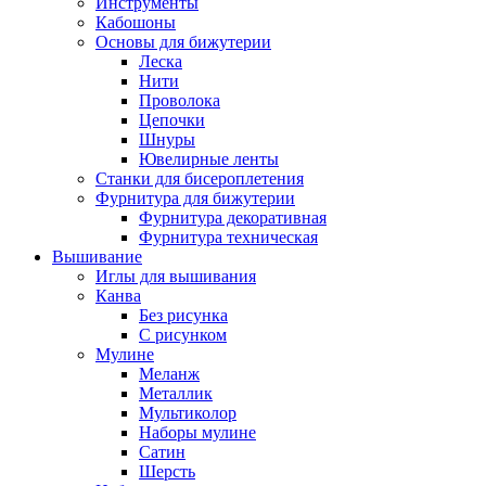
Инструменты
Кабошоны
Основы для бижутерии
Леска
Нити
Проволока
Цепочки
Шнуры
Ювелирные ленты
Станки для бисероплетения
Фурнитура для бижутерии
Фурнитура декоративная
Фурнитура техническая
Вышивание
Иглы для вышивания
Канва
Без рисунка
С рисунком
Мулине
Меланж
Металлик
Мультиколор
Наборы мулине
Сатин
Шерсть