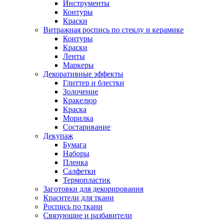
Инструменты
Контуры
Краски
Витражная роспись по стеклу и керамике
Контуры
Краски
Ленты
Маркеры
Декоративные эффекты
Глиттер и блестки
Золочение
Кракелюр
Краска
Морилка
Состаривание
Декупаж
Бумага
Наборы
Пленка
Салфетки
Термопластик
Заготовки для декорирования
Красители для ткани
Роспись по ткани
Связующие и разбавители