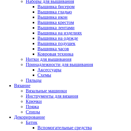
Наборы для вышивания
Вышивка бисером
Вышивка гладью
Вышивка икон
Вышивка крестом
Вышивка лентами
Вышивка на изделиях
Вышивка на одежде
Вышивка подушек
Вышивка часов
Ковровая техника
Нитки для вышивания
Принадлежности для вышивания
Аксессуары
Схемы
Пяльцы
Вязание
Вязальные машинки
Инструменты для вязания
Крючки
Пряжа
Спицы
Декорирование
Батик
Вспомогательные средства