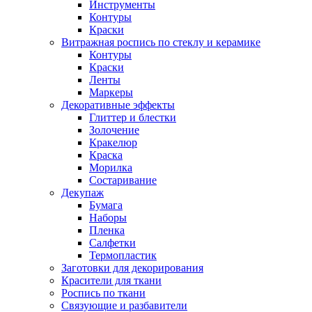
Инструменты
Контуры
Краски
Витражная роспись по стеклу и керамике
Контуры
Краски
Ленты
Маркеры
Декоративные эффекты
Глиттер и блестки
Золочение
Кракелюр
Краска
Морилка
Состаривание
Декупаж
Бумага
Наборы
Пленка
Салфетки
Термопластик
Заготовки для декорирования
Красители для ткани
Роспись по ткани
Связующие и разбавители