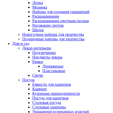
Лепка
Мозаика
Наборы для создания украшений
Раскрашивание
Раскрашивание цветным песком
Рисование светом
Шитье
Новогодние наборы для творчества
Подарочные наборы для творчества
Дом и сад
Декор интерьера
Подсвечники
Предметы декора
Рамки
Деревянные
Пластиковые
Свечи
Посуда
Емкости для хранения
Карвинг
Кухонные принадлежности
Посуда для напитков
Столовая посуда
Столовые приборы
Украшения кулинарных изделий