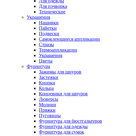
Для одежды
Для пэчворка
Технические
Украшения
Нашивки
Пайетки
Подвески
Самоклеющиеся аппликации
Стразы
Термоаппликации
Украшения
Цветы
Фурнитура
Зажимы для шнуров
Застежки
Кнопки
Кольца
Концевики для шнуров
Люверсы
Молнии
Пряжки
Пуговицы
Фурнитура для бюстгальтеров
Фурнитура для одежды
Фурнитура для сумок