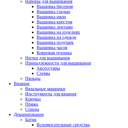
Наборы для вышивания
Вышивка бисером
Вышивка гладью
Вышивка икон
Вышивка крестом
Вышивка лентами
Вышивка на изделиях
Вышивка на одежде
Вышивка подушек
Вышивка часов
Ковровая техника
Нитки для вышивания
Принадлежности для вышивания
Аксессуары
Схемы
Пяльцы
Вязание
Вязальные машинки
Инструменты для вязания
Крючки
Пряжа
Спицы
Декорирование
Батик
Вспомогательные средства