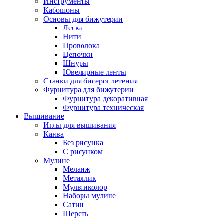
Инструменты
Кабошоны
Основы для бижутерии
Леска
Нити
Проволока
Цепочки
Шнуры
Ювелирные ленты
Станки для бисероплетения
Фурнитура для бижутерии
Фурнитура декоративная
Фурнитура техническая
Вышивание
Иглы для вышивания
Канва
Без рисунка
С рисунком
Мулине
Меланж
Металлик
Мультиколор
Наборы мулине
Сатин
Шерсть