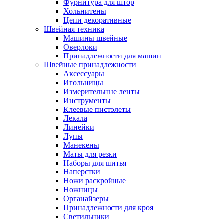
Фурнитура для штор
Хольнитены
Цепи декоративные
Швейная техника
Машины швейные
Оверлоки
Принадлежности для машин
Швейные принадлежности
Аксессуары
Игольницы
Измерительные ленты
Инструменты
Клеевые пистолеты
Лекала
Линейки
Лупы
Манекены
Маты для резки
Наборы для шитья
Наперстки
Ножи раскройные
Ножницы
Органайзеры
Принадлежности для кроя
Светильники