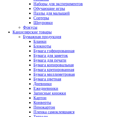
Наборы для экспериментов
Обучающие игры
Пазлы для малышей
Сортеры
Шнуровки
Фокусы
Канцелярские товары
Бумажная продукция
Бланки
Блокноты
Бумага гофрированная
Бумага для заметок
Бумага для печати
Бумага копировальная
Бумага крепированная
Бумага миллиметровая
Бумага цветная
Дневники
Ежедневники
Записные книжки
Картон
Конверты
Пенокартон
Пленка самоклеящаяся
Тетради