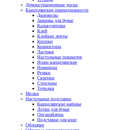
Демонстрационные доски
Канцелярские принадлежности
Дыроколы
Зажимы для бумаг
Калькуляторы
Клей
Клейкие ленты
Кнопки
Корректоры
Ластики
Настольные покрытия
Ножи канцелярские
Ножницы
Резаки
Скрепки
Степлеры
Точилки
Мелки
Настольные подставки
Канцелярские наборы
Лотки для бумаг
Органайзеры
Подставки для книг
Обложки