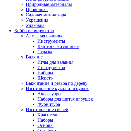
Природные материалы
Проволока
Садовая миниатюра
Украшения
Упаковка
Хобби и творчество
Алмазная вышивка
Инструменты
Картины мозаичные
Стразы
Валяние
Иглы для валяния
Инструменты
Наборы
Шерсть
Выжигание и резьба по дереву
Изготовление кукол и игрушек
Аксессуары
Наборы для шитья игрушек
Фурнитура
Изготовление свечей
Красители
Наборы
Основы
Отдушки