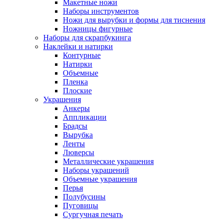
Макетные ножи
Наборы инструментов
Ножи для вырубки и формы для тиснения
Ножницы фигурные
Наборы для скрапбукинга
Наклейки и натирки
Контурные
Натирки
Объемные
Пленка
Плоские
Украшения
Анкеры
Аппликации
Брадсы
Вырубка
Ленты
Люверсы
Металлические украшения
Наборы украшений
Объемные украшения
Перья
Полубусины
Пуговицы
Сургучная печать