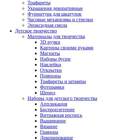
Трафареты
Украшения декоративные
Фурнитура для шкатулок
Часовые механизмы и стрелки
Эпоксидная смола
Детское творчество
Материалы для творчества
3D ручки
Картины своими руками
Магниты
Наборы бусин
Наклейки
Открытки
Помпоны
Трафареты и штампы
Фоторамки
Шенил
Наборы для детского творчества
Аппликация
Бисероплетение
Витражная роспись
Вышивание
Вязание
Гравюра
Декорирование