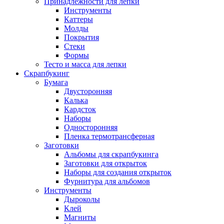
Принадлежности для лепки
Инструменты
Каттеры
Молды
Покрытия
Стеки
Формы
Тесто и масса для лепки
Скрапбукинг
Бумага
Двусторонняя
Калька
Кардсток
Наборы
Односторонняя
Пленка термотрансферная
Заготовки
Альбомы для скрапбукинга
Заготовки для открыток
Наборы для создания открыток
Фурнитура для альбомов
Инструменты
Дыроколы
Клей
Магниты