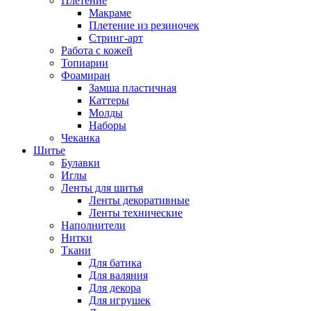
Плетение
Макраме
Плетение из резиночек
Стринг-арт
Работа с кожей
Топиарии
Фоамиран
Замша пластичная
Каттеры
Молды
Наборы
Чеканка
Шитье
Булавки
Иглы
Ленты для шитья
Ленты декоративные
Ленты технические
Наполнители
Нитки
Ткани
Для батика
Для валяния
Для декора
Для игрушек