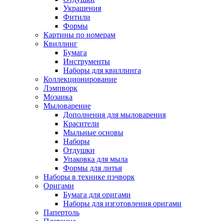
Украшения
Фитили
Формы
Картины по номерам
Квиллинг
Бумага
Инструменты
Наборы для квиллинга
Коллекционирование
Лэмпворк
Мозаика
Мыловарение
Дополнения для мыловарения
Красители
Мыльные основы
Наборы
Отдушки
Упаковка для мыла
Формы для литья
Наборы в технике пэчворк
Оригами
Бумага для оригами
Наборы для изготовления оригами
Папертоль