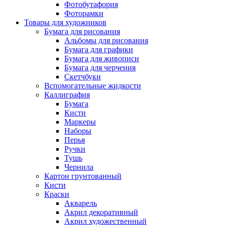
Фотобутафория
Фоторамки
Товары для художников
Бумага для рисования
Альбомы для рисования
Бумага для графики
Бумага для живописи
Бумага для черчения
Скетчбуки
Вспомогательные жидкости
Каллиграфия
Бумага
Кисти
Маркеры
Наборы
Перья
Ручки
Тушь
Чернила
Картон грунтованный
Кисти
Краски
Акварель
Акрил декоративный
Акрил художественный