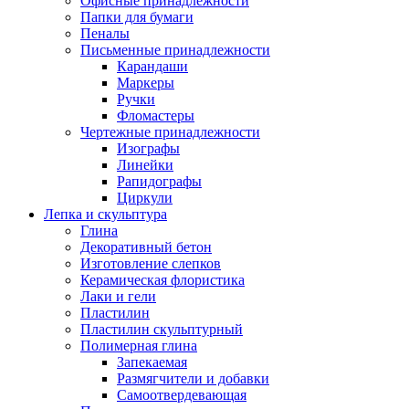
Офисные принадлежности
Папки для бумаги
Пеналы
Письменные принадлежности
Карандаши
Маркеры
Ручки
Фломастеры
Чертежные принадлежности
Изографы
Линейки
Рапидографы
Циркули
Лепка и скульптура
Глина
Декоративный бетон
Изготовление слепков
Керамическая флористика
Лаки и гели
Пластилин
Пластилин скульптурный
Полимерная глина
Запекаемая
Размягчители и добавки
Самоотвердевающая