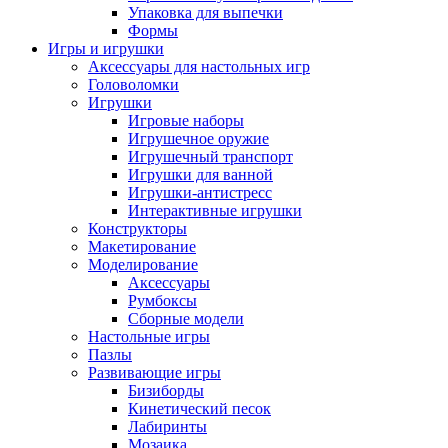
Упаковка для выпечки
Формы
Игры и игрушки
Аксессуары для настольных игр
Головоломки
Игрушки
Игровые наборы
Игрушечное оружие
Игрушечный транспорт
Игрушки для ванной
Игрушки-антистресс
Интерактивные игрушки
Конструкторы
Макетирование
Моделирование
Аксессуары
Румбоксы
Сборные модели
Настольные игры
Пазлы
Развивающие игры
Бизиборды
Кинетический песок
Лабиринты
Мозаика