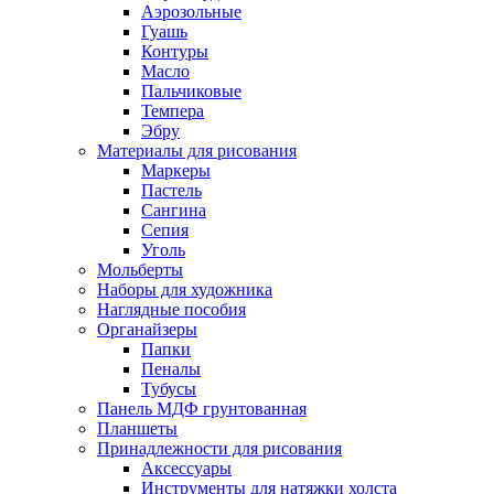
Аэрозольные
Гуашь
Контуры
Масло
Пальчиковые
Темпера
Эбру
Материалы для рисования
Маркеры
Пастель
Сангина
Сепия
Уголь
Мольберты
Наборы для художника
Наглядные пособия
Органайзеры
Папки
Пеналы
Тубусы
Панель МДФ грунтованная
Планшеты
Принадлежности для рисования
Аксессуары
Инструменты для натяжки холста