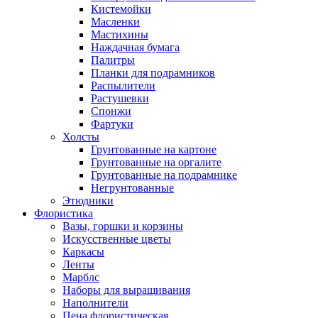
Кистемойки
Масленки
Мастихины
Наждачная бумага
Палитры
Планки для подрамников
Распылители
Растушевки
Спонжи
Фартуки
Холсты
Грунтованные на картоне
Грунтованные на оргалите
Грунтованные на подрамнике
Негрунтованные
Этюдники
Флористика
Вазы, горшки и корзины
Искусственные цветы
Каркасы
Ленты
Марблс
Наборы для выращивания
Наполнители
Пена флористическая