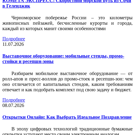
КОМЕТА ЭКСПРЕСС: Скоростной морской путь из Сочи
в Геленджик
Черноморское побережье России – это километры
живописных пейзажей, бесчисленные курорты и города,
каждый из которых манит своими особенностями
Подробнее
11.07.2026
Выставочное оборудование: мобильные стенды, промо-
стойки и ресепшн-зоны
Разбираем мобильное выставочное оборудование — от
ролл-апов и пресс-воллов до промо-стоек и ресепшн-зон: чем
оно отличается от капитальных стендов, каким требованиям
отвечает и как подобрать комплект под свою задачу и бюджет.
Подробнее
08.07.2026
Открытки Онлайн: Как Выбрать Идеальное Поздравление
В эпоху цифровых технологий традиционные бумажные
открытки уступают место своим электронным аналогам