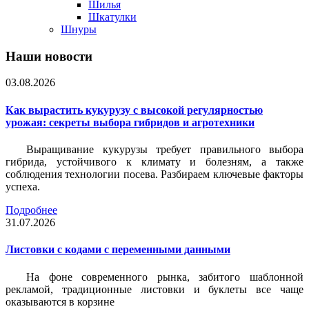
Шилья
Шкатулки
Шнуры
Наши новости
03.08.2026
Как вырастить кукурузу с высокой регулярностью
урожая: секреты выбора гибридов и агротехники
Выращивание кукурузы требует правильного выбора
гибрида, устойчивого к климату и болезням, а также
соблюдения технологии посева. Разбираем ключевые факторы
успеха.
Подробнее
31.07.2026
Листовки c кодами с переменными данными
На фоне современного рынка, забитого шаблонной
рекламой, традиционные листовки и буклеты все чаще
оказываются в корзине