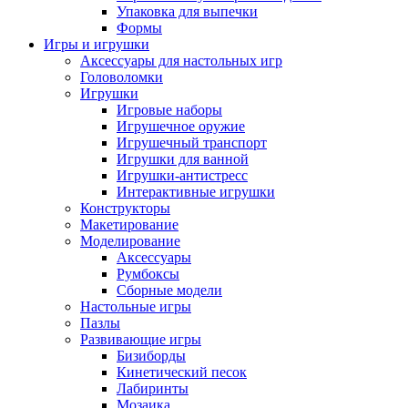
Упаковка для выпечки
Формы
Игры и игрушки
Аксессуары для настольных игр
Головоломки
Игрушки
Игровые наборы
Игрушечное оружие
Игрушечный транспорт
Игрушки для ванной
Игрушки-антистресс
Интерактивные игрушки
Конструкторы
Макетирование
Моделирование
Аксессуары
Румбоксы
Сборные модели
Настольные игры
Пазлы
Развивающие игры
Бизиборды
Кинетический песок
Лабиринты
Мозаика