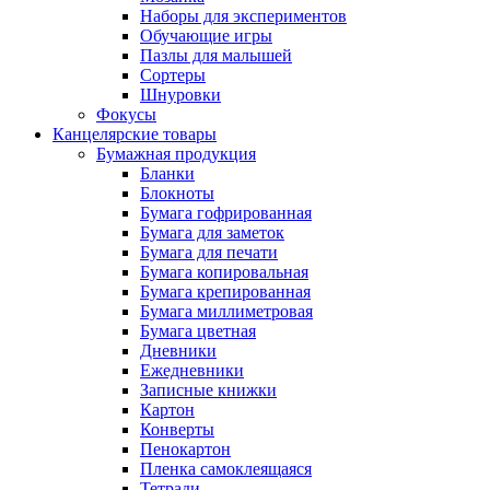
Наборы для экспериментов
Обучающие игры
Пазлы для малышей
Сортеры
Шнуровки
Фокусы
Канцелярские товары
Бумажная продукция
Бланки
Блокноты
Бумага гофрированная
Бумага для заметок
Бумага для печати
Бумага копировальная
Бумага крепированная
Бумага миллиметровая
Бумага цветная
Дневники
Ежедневники
Записные книжки
Картон
Конверты
Пенокартон
Пленка самоклеящаяся
Тетради