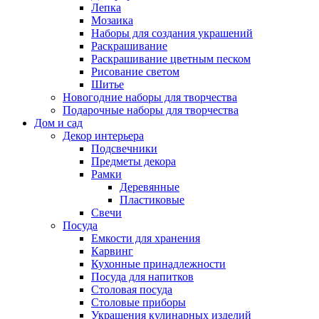
Лепка
Мозаика
Наборы для создания украшений
Раскрашивание
Раскрашивание цветным песком
Рисование светом
Шитье
Новогодние наборы для творчества
Подарочные наборы для творчества
Дом и сад
Декор интерьера
Подсвечники
Предметы декора
Рамки
Деревянные
Пластиковые
Свечи
Посуда
Емкости для хранения
Карвинг
Кухонные принадлежности
Посуда для напитков
Столовая посуда
Столовые приборы
Украшения кулинарных изделий