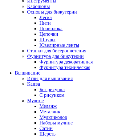
Инструменты
Кабошоны
Основы для бижутерии
Леска
Нити
Проволока
Цепочки
Шнуры
Ювелирные ленты
Станки для бисероплетения
Фурнитура для бижутерии
Фурнитура декоративная
Фурнитура техническая
Вышивание
Иглы для вышивания
Канва
Без рисунка
С рисунком
Мулине
Меланж
Металлик
Мультиколор
Наборы мулине
Сатин
Шерсть