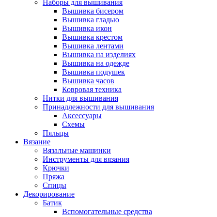
Наборы для вышивания
Вышивка бисером
Вышивка гладью
Вышивка икон
Вышивка крестом
Вышивка лентами
Вышивка на изделиях
Вышивка на одежде
Вышивка подушек
Вышивка часов
Ковровая техника
Нитки для вышивания
Принадлежности для вышивания
Аксессуары
Схемы
Пяльцы
Вязание
Вязальные машинки
Инструменты для вязания
Крючки
Пряжа
Спицы
Декорирование
Батик
Вспомогательные средства