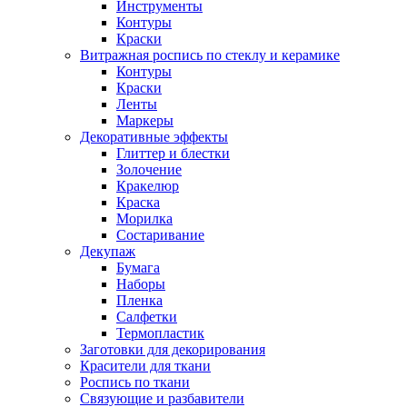
Инструменты
Контуры
Краски
Витражная роспись по стеклу и керамике
Контуры
Краски
Ленты
Маркеры
Декоративные эффекты
Глиттер и блестки
Золочение
Кракелюр
Краска
Морилка
Состаривание
Декупаж
Бумага
Наборы
Пленка
Салфетки
Термопластик
Заготовки для декорирования
Красители для ткани
Роспись по ткани
Связующие и разбавители