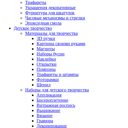
Трафареты
Украшения декоративные
Фурнитура для шкатулок
Часовые механизмы и стрелки
Эпоксидная смола
Детское творчество
Материалы для творчества
3D ручки
Картины своими руками
Магниты
Наборы бусин
Наклейки
Открытки
Помпоны
Трафареты и штампы
Фоторамки
Шенил
Наборы для детского творчества
Аппликация
Бисероплетение
Витражная роспись
Вышивание
Вязание
Гравюра
Декорирование