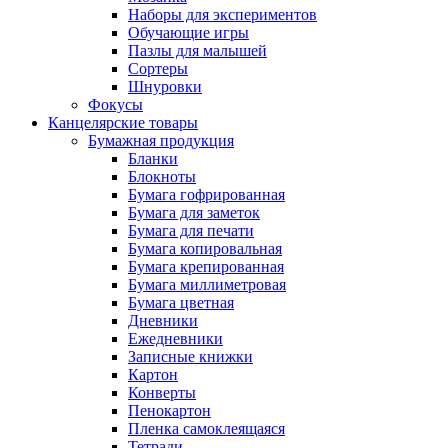
Наборы для экспериментов
Обучающие игры
Пазлы для малышей
Сортеры
Шнуровки
Фокусы
Канцелярские товары
Бумажная продукция
Бланки
Блокноты
Бумага гофрированная
Бумага для заметок
Бумага для печати
Бумага копировальная
Бумага крепированная
Бумага миллиметровая
Бумага цветная
Дневники
Ежедневники
Записные книжки
Картон
Конверты
Пенокартон
Пленка самоклеящаяся
Тетради