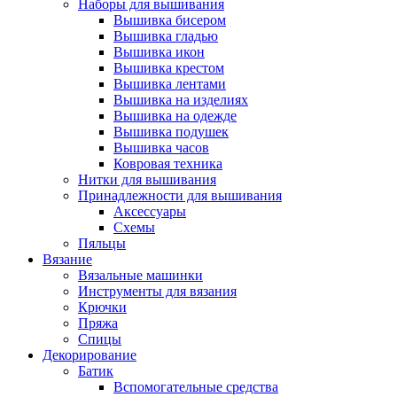
Наборы для вышивания
Вышивка бисером
Вышивка гладью
Вышивка икон
Вышивка крестом
Вышивка лентами
Вышивка на изделиях
Вышивка на одежде
Вышивка подушек
Вышивка часов
Ковровая техника
Нитки для вышивания
Принадлежности для вышивания
Аксессуары
Схемы
Пяльцы
Вязание
Вязальные машинки
Инструменты для вязания
Крючки
Пряжа
Спицы
Декорирование
Батик
Вспомогательные средства