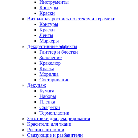
Инструменты
Контуры
Краски
Витражная роспись по стеклу и керамике
Контуры
Краски
Ленты
Маркеры
Декоративные эффекты
Глиттер и блестки
Золочение
Кракелюр
Краска
Морилка
Состаривание
Декупаж
Бумага
Наборы
Пленка
Салфетки
Термопластик
Заготовки для декорирования
Красители для ткани
Роспись по ткани
Связующие и разбавители