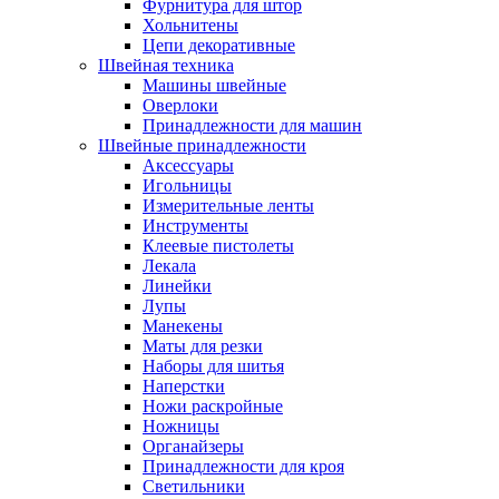
Фурнитура для штор
Хольнитены
Цепи декоративные
Швейная техника
Машины швейные
Оверлоки
Принадлежности для машин
Швейные принадлежности
Аксессуары
Игольницы
Измерительные ленты
Инструменты
Клеевые пистолеты
Лекала
Линейки
Лупы
Манекены
Маты для резки
Наборы для шитья
Наперстки
Ножи раскройные
Ножницы
Органайзеры
Принадлежности для кроя
Светильники