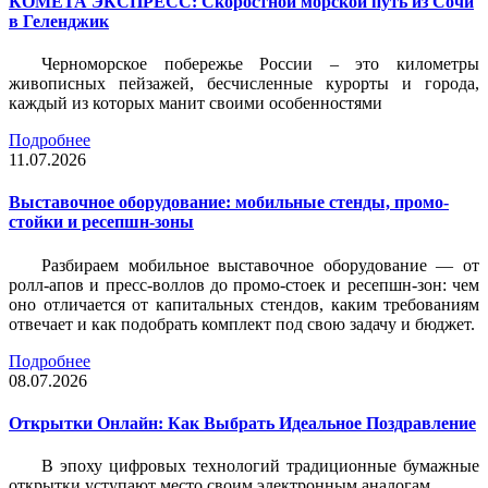
КОМЕТА ЭКСПРЕСС: Скоростной морской путь из Сочи
в Геленджик
Черноморское побережье России – это километры
живописных пейзажей, бесчисленные курорты и города,
каждый из которых манит своими особенностями
Подробнее
11.07.2026
Выставочное оборудование: мобильные стенды, промо-
стойки и ресепшн-зоны
Разбираем мобильное выставочное оборудование — от
ролл-апов и пресс-воллов до промо-стоек и ресепшн-зон: чем
оно отличается от капитальных стендов, каким требованиям
отвечает и как подобрать комплект под свою задачу и бюджет.
Подробнее
08.07.2026
Открытки Онлайн: Как Выбрать Идеальное Поздравление
В эпоху цифровых технологий традиционные бумажные
открытки уступают место своим электронным аналогам