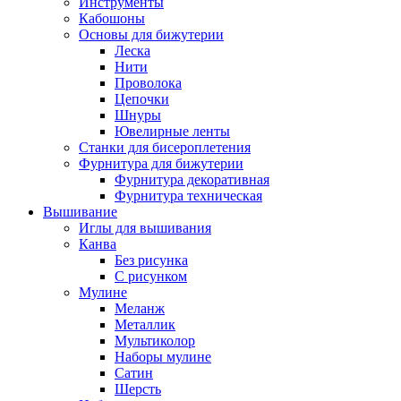
Инструменты
Кабошоны
Основы для бижутерии
Леска
Нити
Проволока
Цепочки
Шнуры
Ювелирные ленты
Станки для бисероплетения
Фурнитура для бижутерии
Фурнитура декоративная
Фурнитура техническая
Вышивание
Иглы для вышивания
Канва
Без рисунка
С рисунком
Мулине
Меланж
Металлик
Мультиколор
Наборы мулине
Сатин
Шерсть