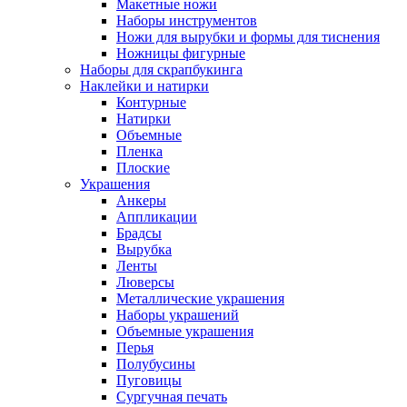
Макетные ножи
Наборы инструментов
Ножи для вырубки и формы для тиснения
Ножницы фигурные
Наборы для скрапбукинга
Наклейки и натирки
Контурные
Натирки
Объемные
Пленка
Плоские
Украшения
Анкеры
Аппликации
Брадсы
Вырубка
Ленты
Люверсы
Металлические украшения
Наборы украшений
Объемные украшения
Перья
Полубусины
Пуговицы
Сургучная печать