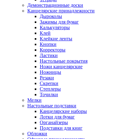
Демонстрационные доски
Канцелярские принадлежности
Дыроколы
Зажимы для бумаг
Калькуляторы
Клей
Клейкие ленты
Кнопки
Корректоры
Ластики
Настольные покрытия
Ножи канцелярские
Ножницы
Резаки
Скрепки
Степлеры
Точилки
Мелки
Настольные подставки
Канцелярские наборы
Лотки для бумаг
Органайзеры
Подставки для книг
Обложки