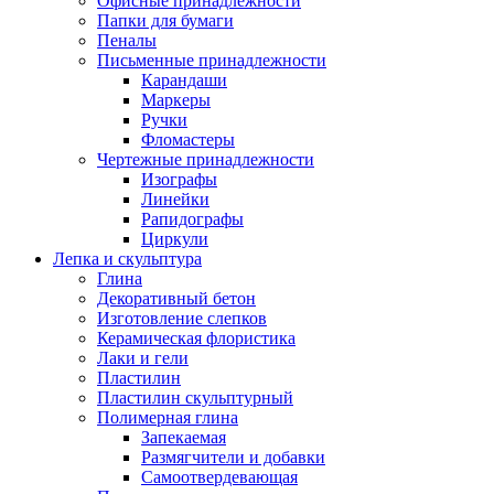
Офисные принадлежности
Папки для бумаги
Пеналы
Письменные принадлежности
Карандаши
Маркеры
Ручки
Фломастеры
Чертежные принадлежности
Изографы
Линейки
Рапидографы
Циркули
Лепка и скульптура
Глина
Декоративный бетон
Изготовление слепков
Керамическая флористика
Лаки и гели
Пластилин
Пластилин скульптурный
Полимерная глина
Запекаемая
Размягчители и добавки
Самоотвердевающая