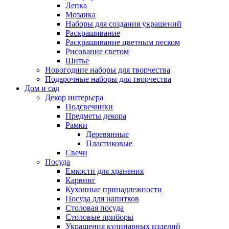
Лепка
Мозаика
Наборы для создания украшений
Раскрашивание
Раскрашивание цветным песком
Рисование светом
Шитье
Новогодние наборы для творчества
Подарочные наборы для творчества
Дом и сад
Декор интерьера
Подсвечники
Предметы декора
Рамки
Деревянные
Пластиковые
Свечи
Посуда
Емкости для хранения
Карвинг
Кухонные принадлежности
Посуда для напитков
Столовая посуда
Столовые приборы
Украшения кулинарных изделий