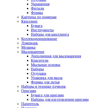
Украшения
Фитили
Формы
Картины по номерам
Квиллинг
Бумага
Инструменты
Наборы для квиллинга
Коллекционирование
Лэмпворк
Мозаика
Мыловарение
Дополнения для мыловарения
Красители
Мыльные основы
Наборы
Отдушки
Упаковка для мыла
Формы для литья
Наборы в технике пэчворк
Оригами
Бумага для оригами
Наборы для изготовления оригами
Папертоль