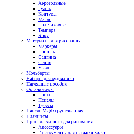
Аэрозольные
Гуашь
Контуры
Масло
Пальчиковые
Темпера
Эбру
Материалы для рисования
Маркеры
Пастель
Сангина
Сепия
Уголь
Мольберты
Наборы для художника
Наглядные пособия
Органайзеры
Папки
Пеналы
Тубусы
Панель МДФ грунтованная
Планшеты
Принадлежности для рисования
Аксессуары
Инструменты для натяжки холста