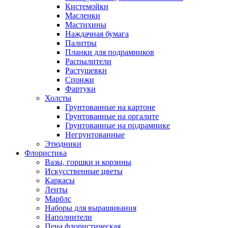
Кистемойки
Масленки
Мастихины
Наждачная бумага
Палитры
Планки для подрамников
Распылители
Растушевки
Спонжи
Фартуки
Холсты
Грунтованные на картоне
Грунтованные на оргалите
Грунтованные на подрамнике
Негрунтованные
Этюдники
Флористика
Вазы, горшки и корзины
Искусственные цветы
Каркасы
Ленты
Марблс
Наборы для выращивания
Наполнители
Пена флористическая