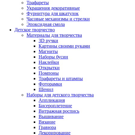
Трафареты
Украшения декоративные
Фурнитура для шкатулок
Часовые механизмы и стрелки
Эпоксидная смола
Детское творчество
Материалы для творчества
3D ручки
Картины своими руками
Магниты
Наборы бусин
Наклейки
Открытки
Помпоны
Трафареты и штампы
Фоторамки
Шенил
Наборы для детского творчества
Аппликация
Бисероплетение
Витражная роспись
Вышивание
Вязание
Гравюра
Декорирование