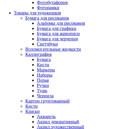
Фотобутафория
Фоторамки
Товары для художников
Бумага для рисования
Альбомы для рисования
Бумага для графики
Бумага для живописи
Бумага для черчения
Скетчбуки
Вспомогательные жидкости
Каллиграфия
Бумага
Кисти
Маркеры
Наборы
Перья
Ручки
Тушь
Чернила
Картон грунтованный
Кисти
Краски
Акварель
Акрил декоративный
Акрил художественный