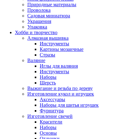
Природные материалы
Проволока
Садовая миниатюра
Украшения
Упаковка
Хобби и творчество
Алмазная вышивка
Инструменты
Картины мозаичные
Стразы
Валяние
Иглы для валяния
Инструменты
Наборы
Шерсть
Выжигание и резьба по дереву
Изготовление кукол и игрушек
Аксессуары
Наборы для шитья игрушек
Фурнитура
Изготовление свечей
Красители
Наборы
Основы
Отдушки