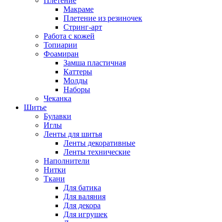
Плетение
Макраме
Плетение из резиночек
Стринг-арт
Работа с кожей
Топиарии
Фоамиран
Замша пластичная
Каттеры
Молды
Наборы
Чеканка
Шитье
Булавки
Иглы
Ленты для шитья
Ленты декоративные
Ленты технические
Наполнители
Нитки
Ткани
Для батика
Для валяния
Для декора
Для игрушек