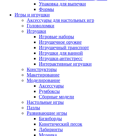
Упаковка для выпечки
Формы
Игры и игрушки
Аксессуары для настольных игр
Головоломки
Игрушки
Игровые наборы
Игрушечное оружие
Игрушечный транспорт
Игрушки для ванной
Игрушки-антистресс
Интерактивные игрушки
Конструкторы
Макетирование
Моделирование
Аксессуары
Румбоксы
Сборные модели
Настольные игры
Пазлы
Развивающие игры
Бизиборды
Кинетический песок
Лабиринты
Мозаика