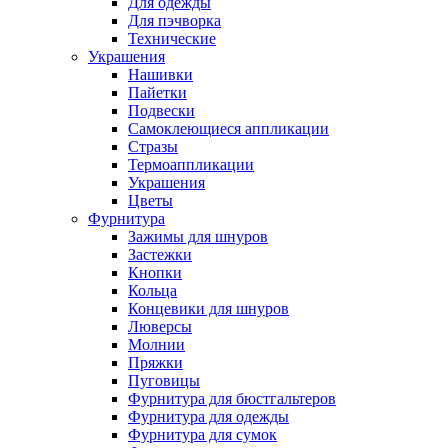
Для одежды
Для пэчворка
Технические
Украшения
Нашивки
Пайетки
Подвески
Самоклеющиеся аппликации
Стразы
Термоаппликации
Украшения
Цветы
Фурнитура
Зажимы для шнуров
Застежки
Кнопки
Кольца
Концевики для шнуров
Люверсы
Молнии
Пряжки
Пуговицы
Фурнитура для бюстгальтеров
Фурнитура для одежды
Фурнитура для сумок