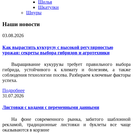
Шилья
Шкатулки
Шнуры
Наши новости
03.08.2026
Как вырастить кукурузу с высокой регулярностью
урожая: секреты выбора гибридов и агротехники
Выращивание кукурузы требует правильного выбора
гибрида, устойчивого к климату и болезням, а также
соблюдения технологии посева. Разбираем ключевые факторы
успеха.
Подробнее
31.07.2026
Листовки c кодами с переменными данными
На фоне современного рынка, забитого шаблонной
рекламой, традиционные листовки и буклеты все чаще
оказываются в корзине