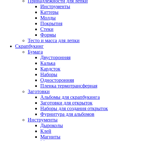
Принадлежности для лепки
Инструменты
Каттеры
Молды
Покрытия
Стеки
Формы
Тесто и масса для лепки
Скрапбукинг
Бумага
Двусторонняя
Калька
Кардсток
Наборы
Односторонняя
Пленка термотрансферная
Заготовки
Альбомы для скрапбукинга
Заготовки для открыток
Наборы для создания открыток
Фурнитура для альбомов
Инструменты
Дыроколы
Клей
Магниты