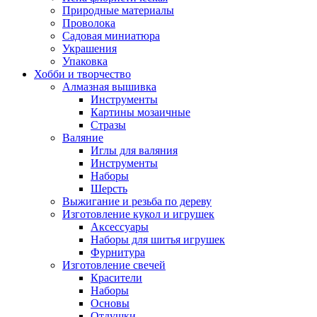
Природные материалы
Проволока
Садовая миниатюра
Украшения
Упаковка
Хобби и творчество
Алмазная вышивка
Инструменты
Картины мозаичные
Стразы
Валяние
Иглы для валяния
Инструменты
Наборы
Шерсть
Выжигание и резьба по дереву
Изготовление кукол и игрушек
Аксессуары
Наборы для шитья игрушек
Фурнитура
Изготовление свечей
Красители
Наборы
Основы
Отдушки