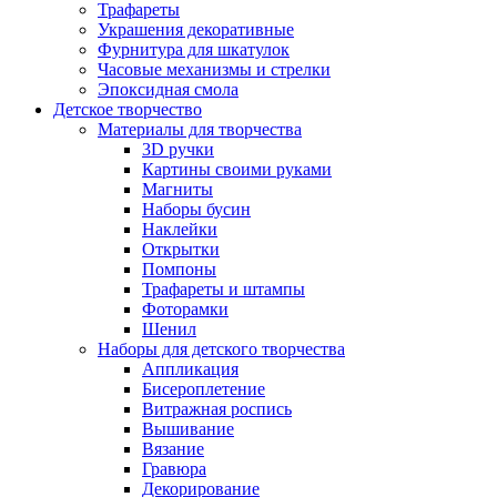
Трафареты
Украшения декоративные
Фурнитура для шкатулок
Часовые механизмы и стрелки
Эпоксидная смола
Детское творчество
Материалы для творчества
3D ручки
Картины своими руками
Магниты
Наборы бусин
Наклейки
Открытки
Помпоны
Трафареты и штампы
Фоторамки
Шенил
Наборы для детского творчества
Аппликация
Бисероплетение
Витражная роспись
Вышивание
Вязание
Гравюра
Декорирование