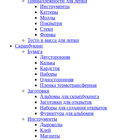
Принадлежности для лепки
Инструменты
Каттеры
Молды
Покрытия
Стеки
Формы
Тесто и масса для лепки
Скрапбукинг
Бумага
Двусторонняя
Калька
Кардсток
Наборы
Односторонняя
Пленка термотрансферная
Заготовки
Альбомы для скрапбукинга
Заготовки для открыток
Наборы для создания открыток
Фурнитура для альбомов
Инструменты
Дыроколы
Клей
Магниты