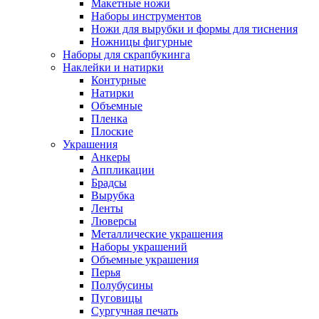
Макетные ножи
Наборы инструментов
Ножи для вырубки и формы для тиснения
Ножницы фигурные
Наборы для скрапбукинга
Наклейки и натирки
Контурные
Натирки
Объемные
Пленка
Плоские
Украшения
Анкеры
Аппликации
Брадсы
Вырубка
Ленты
Люверсы
Металлические украшения
Наборы украшений
Объемные украшения
Перья
Полубусины
Пуговицы
Сургучная печать