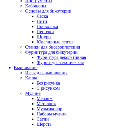
Инструменты
Кабошоны
Основы для бижутерии
Леска
Нити
Проволока
Цепочки
Шнуры
Ювелирные ленты
Станки для бисероплетения
Фурнитура для бижутерии
Фурнитура декоративная
Фурнитура техническая
Вышивание
Иглы для вышивания
Канва
Без рисунка
С рисунком
Мулине
Меланж
Металлик
Мультиколор
Наборы мулине
Сатин
Шерсть