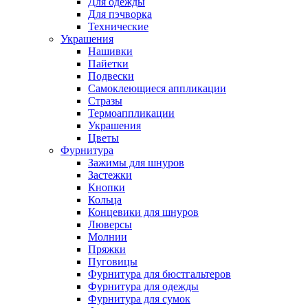
Для одежды
Для пэчворка
Технические
Украшения
Нашивки
Пайетки
Подвески
Самоклеющиеся аппликации
Стразы
Термоаппликации
Украшения
Цветы
Фурнитура
Зажимы для шнуров
Застежки
Кнопки
Кольца
Концевики для шнуров
Люверсы
Молнии
Пряжки
Пуговицы
Фурнитура для бюстгальтеров
Фурнитура для одежды
Фурнитура для сумок