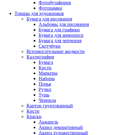
Фотобутафория
Фоторамки
Товары для художников
Бумага для рисования
Альбомы для рисования
Бумага для графики
Бумага для живописи
Бумага для черчения
Скетчбуки
Вспомогательные жидкости
Каллиграфия
Бумага
Кисти
Маркеры
Наборы
Перья
Ручки
Тушь
Чернила
Картон грунтованный
Кисти
Краски
Акварель
Акрил декоративный
Акрил художественный