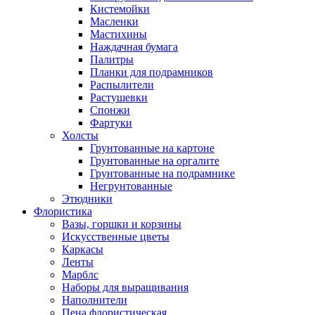
Кистемойки
Масленки
Мастихины
Наждачная бумага
Палитры
Планки для подрамников
Распылители
Растушевки
Спонжи
Фартуки
Холсты
Грунтованные на картоне
Грунтованные на оргалите
Грунтованные на подрамнике
Негрунтованные
Этюдники
Флористика
Вазы, горшки и корзины
Искусственные цветы
Каркасы
Ленты
Марблс
Наборы для выращивания
Наполнители
Пена флористическая