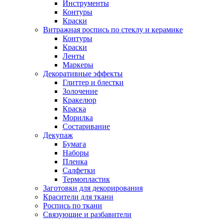
Инструменты
Контуры
Краски
Витражная роспись по стеклу и керамике
Контуры
Краски
Ленты
Маркеры
Декоративные эффекты
Глиттер и блестки
Золочение
Кракелюр
Краска
Морилка
Состаривание
Декупаж
Бумага
Наборы
Пленка
Салфетки
Термопластик
Заготовки для декорирования
Красители для ткани
Роспись по ткани
Связующие и разбавители