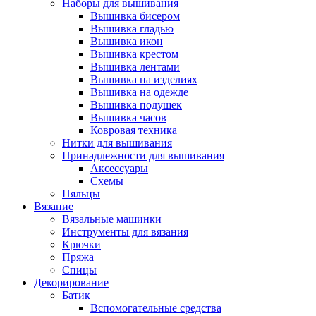
Наборы для вышивания
Вышивка бисером
Вышивка гладью
Вышивка икон
Вышивка крестом
Вышивка лентами
Вышивка на изделиях
Вышивка на одежде
Вышивка подушек
Вышивка часов
Ковровая техника
Нитки для вышивания
Принадлежности для вышивания
Аксессуары
Схемы
Пяльцы
Вязание
Вязальные машинки
Инструменты для вязания
Крючки
Пряжа
Спицы
Декорирование
Батик
Вспомогательные средства