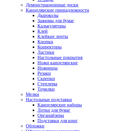
Демонстрационные доски
Канцелярские принадлежности
Дыроколы
Зажимы для бумаг
Калькуляторы
Клей
Клейкие ленты
Кнопки
Корректоры
Ластики
Настольные покрытия
Ножи канцелярские
Ножницы
Резаки
Скрепки
Степлеры
Точилки
Мелки
Настольные подставки
Канцелярские наборы
Лотки для бумаг
Органайзеры
Подставки для книг
Обложки