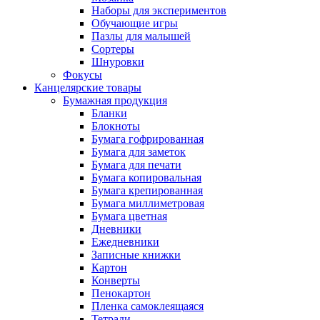
Наборы для экспериментов
Обучающие игры
Пазлы для малышей
Сортеры
Шнуровки
Фокусы
Канцелярские товары
Бумажная продукция
Бланки
Блокноты
Бумага гофрированная
Бумага для заметок
Бумага для печати
Бумага копировальная
Бумага крепированная
Бумага миллиметровая
Бумага цветная
Дневники
Ежедневники
Записные книжки
Картон
Конверты
Пенокартон
Пленка самоклеящаяся
Тетради