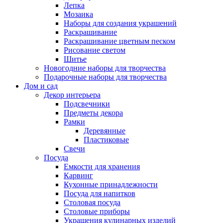
Лепка
Мозаика
Наборы для создания украшений
Раскрашивание
Раскрашивание цветным песком
Рисование светом
Шитье
Новогодние наборы для творчества
Подарочные наборы для творчества
Дом и сад
Декор интерьера
Подсвечники
Предметы декора
Рамки
Деревянные
Пластиковые
Свечи
Посуда
Емкости для хранения
Карвинг
Кухонные принадлежности
Посуда для напитков
Столовая посуда
Столовые приборы
Украшения кулинарных изделий