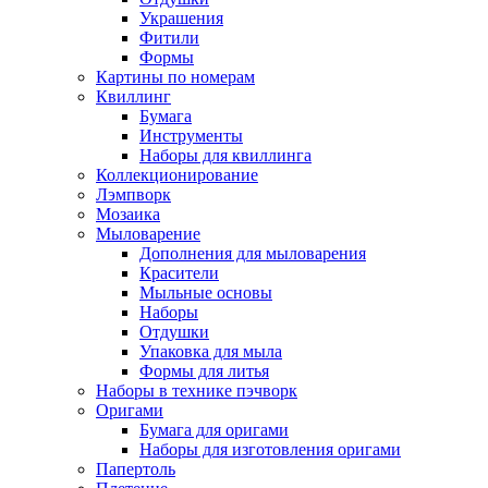
Украшения
Фитили
Формы
Картины по номерам
Квиллинг
Бумага
Инструменты
Наборы для квиллинга
Коллекционирование
Лэмпворк
Мозаика
Мыловарение
Дополнения для мыловарения
Красители
Мыльные основы
Наборы
Отдушки
Упаковка для мыла
Формы для литья
Наборы в технике пэчворк
Оригами
Бумага для оригами
Наборы для изготовления оригами
Папертоль