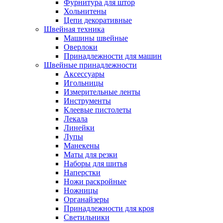
Фурнитура для штор
Хольнитены
Цепи декоративные
Швейная техника
Машины швейные
Оверлоки
Принадлежности для машин
Швейные принадлежности
Аксессуары
Игольницы
Измерительные ленты
Инструменты
Клеевые пистолеты
Лекала
Линейки
Лупы
Манекены
Маты для резки
Наборы для шитья
Наперстки
Ножи раскройные
Ножницы
Органайзеры
Принадлежности для кроя
Светильники