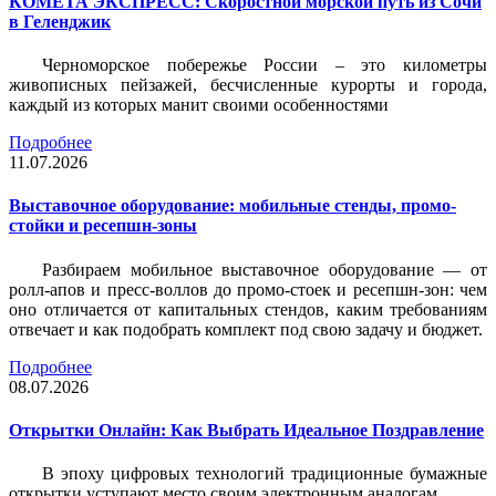
КОМЕТА ЭКСПРЕСС: Скоростной морской путь из Сочи
в Геленджик
Черноморское побережье России – это километры
живописных пейзажей, бесчисленные курорты и города,
каждый из которых манит своими особенностями
Подробнее
11.07.2026
Выставочное оборудование: мобильные стенды, промо-
стойки и ресепшн-зоны
Разбираем мобильное выставочное оборудование — от
ролл-апов и пресс-воллов до промо-стоек и ресепшн-зон: чем
оно отличается от капитальных стендов, каким требованиям
отвечает и как подобрать комплект под свою задачу и бюджет.
Подробнее
08.07.2026
Открытки Онлайн: Как Выбрать Идеальное Поздравление
В эпоху цифровых технологий традиционные бумажные
открытки уступают место своим электронным аналогам