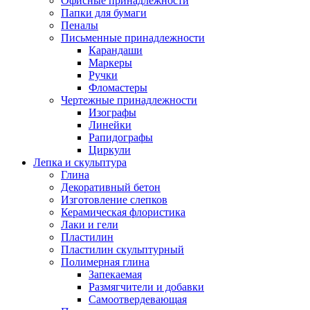
Офисные принадлежности
Папки для бумаги
Пеналы
Письменные принадлежности
Карандаши
Маркеры
Ручки
Фломастеры
Чертежные принадлежности
Изографы
Линейки
Рапидографы
Циркули
Лепка и скульптура
Глина
Декоративный бетон
Изготовление слепков
Керамическая флористика
Лаки и гели
Пластилин
Пластилин скульптурный
Полимерная глина
Запекаемая
Размягчители и добавки
Самоотвердевающая