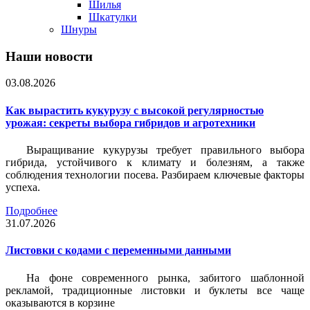
Шилья
Шкатулки
Шнуры
Наши новости
03.08.2026
Как вырастить кукурузу с высокой регулярностью
урожая: секреты выбора гибридов и агротехники
Выращивание кукурузы требует правильного выбора
гибрида, устойчивого к климату и болезням, а также
соблюдения технологии посева. Разбираем ключевые факторы
успеха.
Подробнее
31.07.2026
Листовки c кодами с переменными данными
На фоне современного рынка, забитого шаблонной
рекламой, традиционные листовки и буклеты все чаще
оказываются в корзине