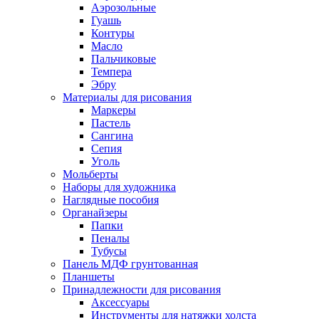
Аэрозольные
Гуашь
Контуры
Масло
Пальчиковые
Темпера
Эбру
Материалы для рисования
Маркеры
Пастель
Сангина
Сепия
Уголь
Мольберты
Наборы для художника
Наглядные пособия
Органайзеры
Папки
Пеналы
Тубусы
Панель МДФ грунтованная
Планшеты
Принадлежности для рисования
Аксессуары
Инструменты для натяжки холста