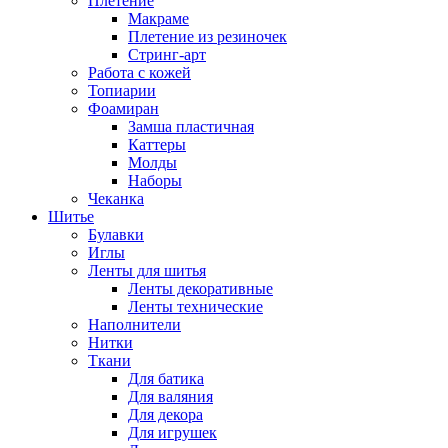
Плетение
Макраме
Плетение из резиночек
Стринг-арт
Работа с кожей
Топиарии
Фоамиран
Замша пластичная
Каттеры
Молды
Наборы
Чеканка
Шитье
Булавки
Иглы
Ленты для шитья
Ленты декоративные
Ленты технические
Наполнители
Нитки
Ткани
Для батика
Для валяния
Для декора
Для игрушек