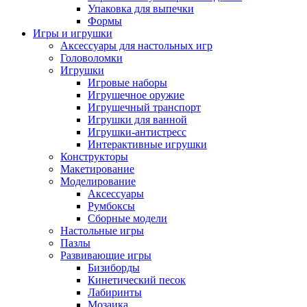
Упаковка для выпечки
Формы
Игры и игрушки
Аксессуары для настольных игр
Головоломки
Игрушки
Игровые наборы
Игрушечное оружие
Игрушечный транспорт
Игрушки для ванной
Игрушки-антистресс
Интерактивные игрушки
Конструкторы
Макетирование
Моделирование
Аксессуары
Румбоксы
Сборные модели
Настольные игры
Пазлы
Развивающие игры
Бизиборды
Кинетический песок
Лабиринты
Мозаика