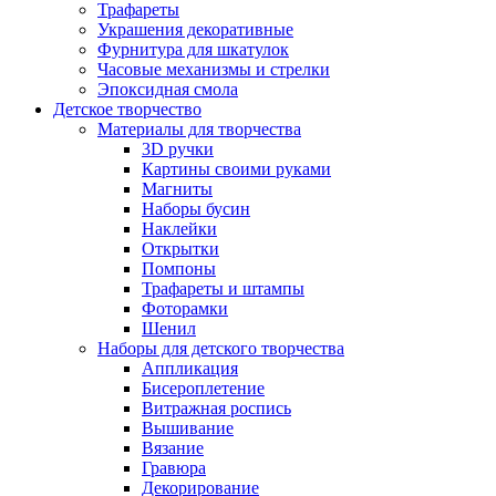
Трафареты
Украшения декоративные
Фурнитура для шкатулок
Часовые механизмы и стрелки
Эпоксидная смола
Детское творчество
Материалы для творчества
3D ручки
Картины своими руками
Магниты
Наборы бусин
Наклейки
Открытки
Помпоны
Трафареты и штампы
Фоторамки
Шенил
Наборы для детского творчества
Аппликация
Бисероплетение
Витражная роспись
Вышивание
Вязание
Гравюра
Декорирование