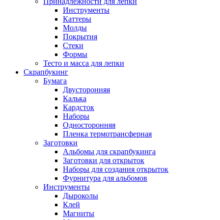
Принадлежности для лепки
Инструменты
Каттеры
Молды
Покрытия
Стеки
Формы
Тесто и масса для лепки
Скрапбукинг
Бумага
Двусторонняя
Калька
Кардсток
Наборы
Односторонняя
Пленка термотрансферная
Заготовки
Альбомы для скрапбукинга
Заготовки для открыток
Наборы для создания открыток
Фурнитура для альбомов
Инструменты
Дыроколы
Клей
Магниты