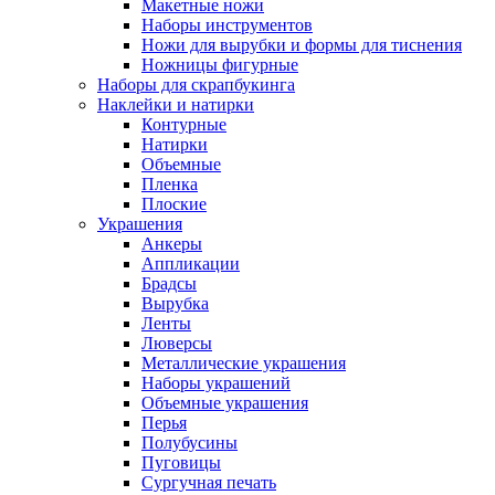
Макетные ножи
Наборы инструментов
Ножи для вырубки и формы для тиснения
Ножницы фигурные
Наборы для скрапбукинга
Наклейки и натирки
Контурные
Натирки
Объемные
Пленка
Плоские
Украшения
Анкеры
Аппликации
Брадсы
Вырубка
Ленты
Люверсы
Металлические украшения
Наборы украшений
Объемные украшения
Перья
Полубусины
Пуговицы
Сургучная печать