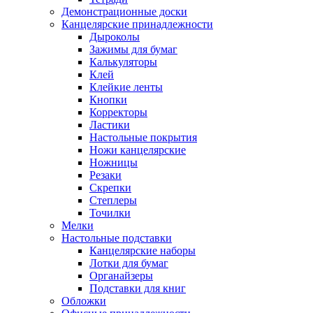
Демонстрационные доски
Канцелярские принадлежности
Дыроколы
Зажимы для бумаг
Калькуляторы
Клей
Клейкие ленты
Кнопки
Корректоры
Ластики
Настольные покрытия
Ножи канцелярские
Ножницы
Резаки
Скрепки
Степлеры
Точилки
Мелки
Настольные подставки
Канцелярские наборы
Лотки для бумаг
Органайзеры
Подставки для книг
Обложки