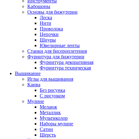
Инструменты
Кабошоны
Основы для бижутерии
Леска
Нити
Проволока
Цепочки
Шнуры
Ювелирные ленты
Станки для бисероплетения
Фурнитура для бижутерии
Фурнитура декоративная
Фурнитура техническая
Вышивание
Иглы для вышивания
Канва
Без рисунка
С рисунком
Мулине
Меланж
Металлик
Мультиколор
Наборы мулине
Сатин
Шерсть