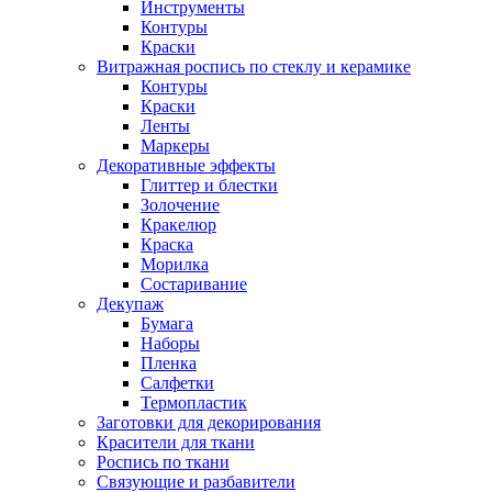
Инструменты
Контуры
Краски
Витражная роспись по стеклу и керамике
Контуры
Краски
Ленты
Маркеры
Декоративные эффекты
Глиттер и блестки
Золочение
Кракелюр
Краска
Морилка
Состаривание
Декупаж
Бумага
Наборы
Пленка
Салфетки
Термопластик
Заготовки для декорирования
Красители для ткани
Роспись по ткани
Связующие и разбавители