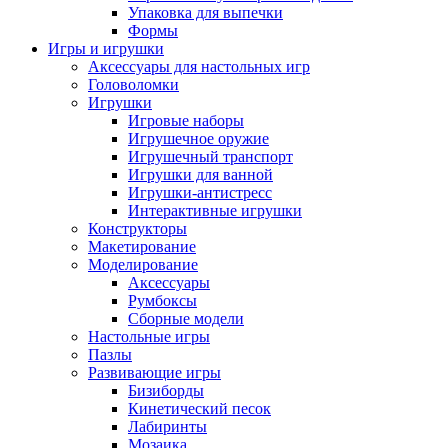
Упаковка для выпечки
Формы
Игры и игрушки
Аксессуары для настольных игр
Головоломки
Игрушки
Игровые наборы
Игрушечное оружие
Игрушечный транспорт
Игрушки для ванной
Игрушки-антистресс
Интерактивные игрушки
Конструкторы
Макетирование
Моделирование
Аксессуары
Румбоксы
Сборные модели
Настольные игры
Пазлы
Развивающие игры
Бизиборды
Кинетический песок
Лабиринты
Мозаика