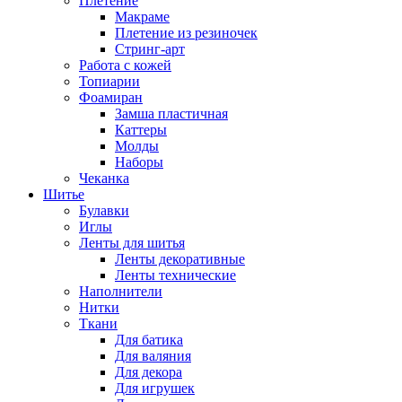
Плетение
Макраме
Плетение из резиночек
Стринг-арт
Работа с кожей
Топиарии
Фоамиран
Замша пластичная
Каттеры
Молды
Наборы
Чеканка
Шитье
Булавки
Иглы
Ленты для шитья
Ленты декоративные
Ленты технические
Наполнители
Нитки
Ткани
Для батика
Для валяния
Для декора
Для игрушек