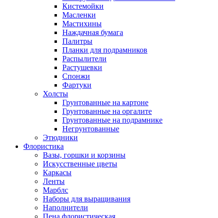
Кистемойки
Масленки
Мастихины
Наждачная бумага
Палитры
Планки для подрамников
Распылители
Растушевки
Спонжи
Фартуки
Холсты
Грунтованные на картоне
Грунтованные на оргалите
Грунтованные на подрамнике
Негрунтованные
Этюдники
Флористика
Вазы, горшки и корзины
Искусственные цветы
Каркасы
Ленты
Марблс
Наборы для выращивания
Наполнители
Пена флористическая