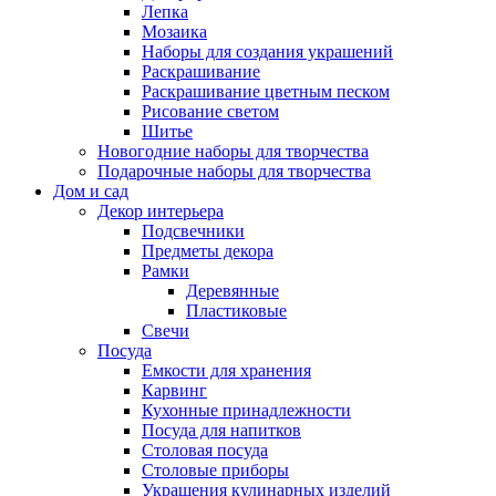
Лепка
Мозаика
Наборы для создания украшений
Раскрашивание
Раскрашивание цветным песком
Рисование светом
Шитье
Новогодние наборы для творчества
Подарочные наборы для творчества
Дом и сад
Декор интерьера
Подсвечники
Предметы декора
Рамки
Деревянные
Пластиковые
Свечи
Посуда
Емкости для хранения
Карвинг
Кухонные принадлежности
Посуда для напитков
Столовая посуда
Столовые приборы
Украшения кулинарных изделий