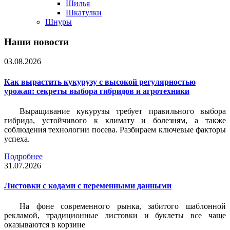
Шилья
Шкатулки
Шнуры
Наши новости
03.08.2026
Как вырастить кукурузу с высокой регулярностью
урожая: секреты выбора гибридов и агротехники
Выращивание кукурузы требует правильного выбора
гибрида, устойчивого к климату и болезням, а также
соблюдения технологии посева. Разбираем ключевые факторы
успеха.
Подробнее
31.07.2026
Листовки c кодами с переменными данными
На фоне современного рынка, забитого шаблонной
рекламой, традиционные листовки и буклеты все чаще
оказываются в корзине