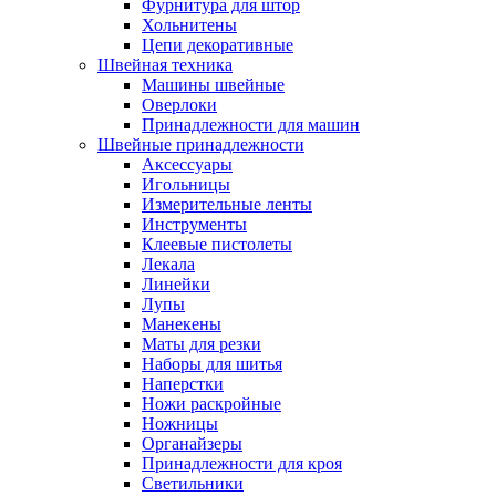
Фурнитура для штор
Хольнитены
Цепи декоративные
Швейная техника
Машины швейные
Оверлоки
Принадлежности для машин
Швейные принадлежности
Аксессуары
Игольницы
Измерительные ленты
Инструменты
Клеевые пистолеты
Лекала
Линейки
Лупы
Манекены
Маты для резки
Наборы для шитья
Наперстки
Ножи раскройные
Ножницы
Органайзеры
Принадлежности для кроя
Светильники