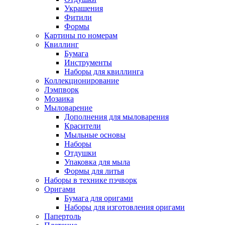
Украшения
Фитили
Формы
Картины по номерам
Квиллинг
Бумага
Инструменты
Наборы для квиллинга
Коллекционирование
Лэмпворк
Мозаика
Мыловарение
Дополнения для мыловарения
Красители
Мыльные основы
Наборы
Отдушки
Упаковка для мыла
Формы для литья
Наборы в технике пэчворк
Оригами
Бумага для оригами
Наборы для изготовления оригами
Папертоль