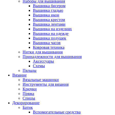
Наборы для вышивания
Вышивка бисером
Вышивка гладью
Вышивка икон
Вышивка крестом
Вышивка лентами
Вышивка на изделиях
Вышивка на одежде
Вышивка подушек
Вышивка часов
Ковровая техника
Нитки для вышивания
Принадлежности для вышивания
Аксессуары
Схемы
Пяльцы
Вязание
Вязальные машинки
Инструменты для вязания
Крючки
Пряжа
Спицы
Декорирование
Батик
Вспомогательные средства