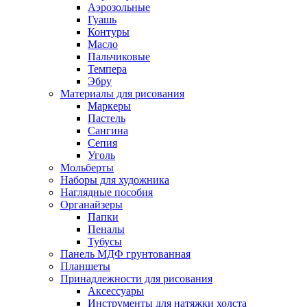
Аэрозольные
Гуашь
Контуры
Масло
Пальчиковые
Темпера
Эбру
Материалы для рисования
Маркеры
Пастель
Сангина
Сепия
Уголь
Мольберты
Наборы для художника
Наглядные пособия
Органайзеры
Папки
Пеналы
Тубусы
Панель МДФ грунтованная
Планшеты
Принадлежности для рисования
Аксессуары
Инструменты для натяжки холста