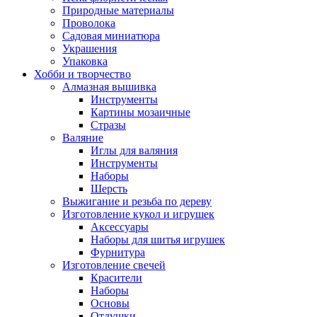
Природные материалы
Проволока
Садовая миниатюра
Украшения
Упаковка
Хобби и творчество
Алмазная вышивка
Инструменты
Картины мозаичные
Стразы
Валяние
Иглы для валяния
Инструменты
Наборы
Шерсть
Выжигание и резьба по дереву
Изготовление кукол и игрушек
Аксессуары
Наборы для шитья игрушек
Фурнитура
Изготовление свечей
Красители
Наборы
Основы
Отдушки