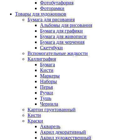
Фотобутафория
Фоторамки
Товары для художников
Бумага для рисования
Альбомы для рисования
Бумага для графики
Бумага для живописи
Бумага для черчения
Скетчбуки
Вспомогательные жидкости
Каллиграфия
Бумага
Кисти
Маркеры
Наборы
Перья
Ручки
Тушь
Чернила
Картон грунтованный
Кисти
Краски
Акварель
Акрил декоративный
Акрил художественный