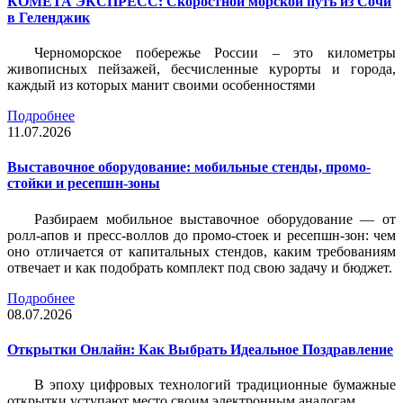
КОМЕТА ЭКСПРЕСС: Скоростной морской путь из Сочи
в Геленджик
Черноморское побережье России – это километры
живописных пейзажей, бесчисленные курорты и города,
каждый из которых манит своими особенностями
Подробнее
11.07.2026
Выставочное оборудование: мобильные стенды, промо-
стойки и ресепшн-зоны
Разбираем мобильное выставочное оборудование — от
ролл-апов и пресс-воллов до промо-стоек и ресепшн-зон: чем
оно отличается от капитальных стендов, каким требованиям
отвечает и как подобрать комплект под свою задачу и бюджет.
Подробнее
08.07.2026
Открытки Онлайн: Как Выбрать Идеальное Поздравление
В эпоху цифровых технологий традиционные бумажные
открытки уступают место своим электронным аналогам