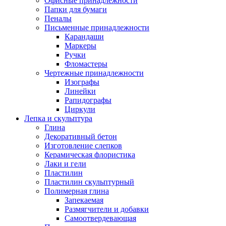
Офисные принадлежности
Папки для бумаги
Пеналы
Письменные принадлежности
Карандаши
Маркеры
Ручки
Фломастеры
Чертежные принадлежности
Изографы
Линейки
Рапидографы
Циркули
Лепка и скульптура
Глина
Декоративный бетон
Изготовление слепков
Керамическая флористика
Лаки и гели
Пластилин
Пластилин скульптурный
Полимерная глина
Запекаемая
Размягчители и добавки
Самоотвердевающая