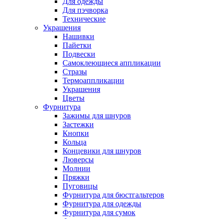
Для одежды
Для пэчворка
Технические
Украшения
Нашивки
Пайетки
Подвески
Самоклеющиеся аппликации
Стразы
Термоаппликации
Украшения
Цветы
Фурнитура
Зажимы для шнуров
Застежки
Кнопки
Кольца
Концевики для шнуров
Люверсы
Молнии
Пряжки
Пуговицы
Фурнитура для бюстгальтеров
Фурнитура для одежды
Фурнитура для сумок