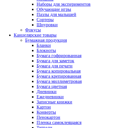
Наборы для экспериментов
Обучающие игры
Пазлы для малышей
Сортеры
Шнуровки
Фокусы
Канцелярские товары
Бумажная продукция
Бланки
Блокноты
Бумага гофрированная
Бумага для заметок
Бумага для печати
Бумага копировальная
Бумага крепированная
Бумага миллиметровая
Бумага цветная
Дневники
Ежедневники
Записные книжки
Картон
Конверты
Пенокартон
Пленка самоклеящаяся
Тетради