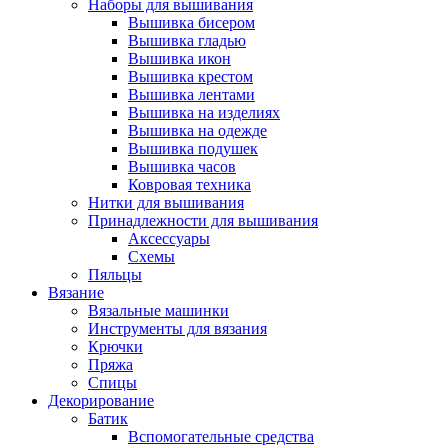
Наборы для вышивания
Вышивка бисером
Вышивка гладью
Вышивка икон
Вышивка крестом
Вышивка лентами
Вышивка на изделиях
Вышивка на одежде
Вышивка подушек
Вышивка часов
Ковровая техника
Нитки для вышивания
Принадлежности для вышивания
Аксессуары
Схемы
Пяльцы
Вязание
Вязальные машинки
Инструменты для вязания
Крючки
Пряжа
Спицы
Декорирование
Батик
Вспомогательные средства