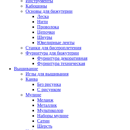
Инструменты
Кабошоны
Основы для бижутерии
Леска
Нити
Проволока
Цепочки
Шнуры
Ювелирные ленты
Станки для бисероплетения
Фурнитура для бижутерии
Фурнитура декоративная
Фурнитура техническая
Вышивание
Иглы для вышивания
Канва
Без рисунка
С рисунком
Мулине
Меланж
Металлик
Мультиколор
Наборы мулине
Сатин
Шерсть