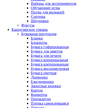
Наборы для экспериментов
Обучающие игры
Пазлы для малышей
Сортеры
Шнуровки
Фокусы
Канцелярские товары
Бумажная продукция
Бланки
Блокноты
Бумага гофрированная
Бумага для заметок
Бумага для печати
Бумага копировальная
Бумага крепированная
Бумага миллиметровая
Бумага цветная
Дневники
Ежедневники
Записные книжки
Картон
Конверты
Пенокартон
Пленка самоклеящаяся
Тетради