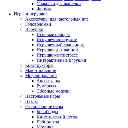
Упаковка для выпечки
Формы
Игры и игрушки
Аксессуары для настольных игр
Головоломки
Игрушки
Игровые наборы
Игрушечное оружие
Игрушечный транспорт
Игрушки для ванной
Игрушки-антистресс
Интерактивные игрушки
Конструкторы
Макетирование
Моделирование
Аксессуары
Румбоксы
Сборные модели
Настольные игры
Пазлы
Развивающие игры
Бизиборды
Кинетический песок
Лабиринты
Мозаика