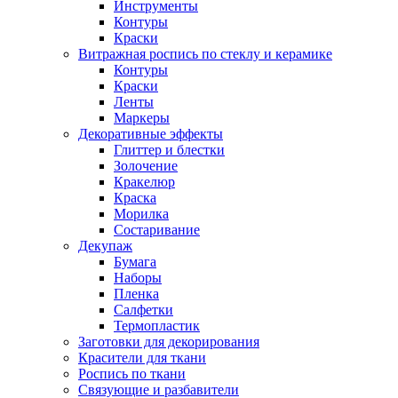
Инструменты
Контуры
Краски
Витражная роспись по стеклу и керамике
Контуры
Краски
Ленты
Маркеры
Декоративные эффекты
Глиттер и блестки
Золочение
Кракелюр
Краска
Морилка
Состаривание
Декупаж
Бумага
Наборы
Пленка
Салфетки
Термопластик
Заготовки для декорирования
Красители для ткани
Роспись по ткани
Связующие и разбавители