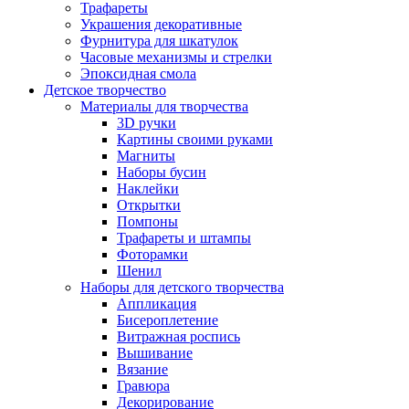
Трафареты
Украшения декоративные
Фурнитура для шкатулок
Часовые механизмы и стрелки
Эпоксидная смола
Детское творчество
Материалы для творчества
3D ручки
Картины своими руками
Магниты
Наборы бусин
Наклейки
Открытки
Помпоны
Трафареты и штампы
Фоторамки
Шенил
Наборы для детского творчества
Аппликация
Бисероплетение
Витражная роспись
Вышивание
Вязание
Гравюра
Декорирование