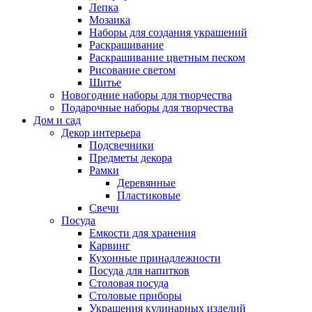
Лепка
Мозаика
Наборы для создания украшений
Раскрашивание
Раскрашивание цветным песком
Рисование светом
Шитье
Новогодние наборы для творчества
Подарочные наборы для творчества
Дом и сад
Декор интерьера
Подсвечники
Предметы декора
Рамки
Деревянные
Пластиковые
Свечи
Посуда
Емкости для хранения
Карвинг
Кухонные принадлежности
Посуда для напитков
Столовая посуда
Столовые приборы
Украшения кулинарных изделий