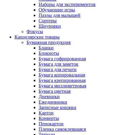
Наборы для экспериментов
Обучающие игры
Пазлы для малышей
Сортеры
Шнуровки
Фокусы
Канцелярские товары
Бумажная продукция
Бланки
Блокноты
Бумага гофрированная
Бумага для заметок
Бумага для печати
Бумага копировальная
Бумага крепированная
Бумага миллиметровая
Бумага цветная
Дневники
Ежедневники
Записные книжки
Картон
Конверты
Пенокартон
Пленка самоклеящаяся
Тетради