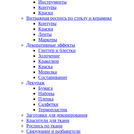
Инструменты
Контуры
Краски
Витражная роспись по стеклу и керамике
Контуры
Краски
Ленты
Маркеры
Декоративные эффекты
Глиттер и блестки
Золочение
Кракелюр
Краска
Морилка
Состаривание
Декупаж
Бумага
Наборы
Пленка
Салфетки
Термопластик
Заготовки для декорирования
Красители для ткани
Роспись по ткани
Связующие и разбавители