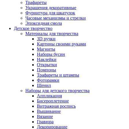
Трафареты
Украшения декоративные
Фурнитура для шкатулок
Часовые механизмы и стрелки
Эпоксидная смола
Детское творчество
Материалы для творчества
3D ручки
Картины своими руками
Магниты
Наборы бусин
Наклейки
Открытки
Помпоны
Трафареты и штампы
Фоторамки
Шенил
Наборы для детского творчества
Аппликация
Бисероплетение
Витражная роспись
Вышивание
Вязание
Гравюра
Декорирование