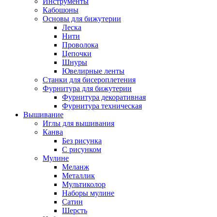
Инструменты
Кабошоны
Основы для бижутерии
Леска
Нити
Проволока
Цепочки
Шнуры
Ювелирные ленты
Станки для бисероплетения
Фурнитура для бижутерии
Фурнитура декоративная
Фурнитура техническая
Вышивание
Иглы для вышивания
Канва
Без рисунка
С рисунком
Мулине
Меланж
Металлик
Мультиколор
Наборы мулине
Сатин
Шерсть