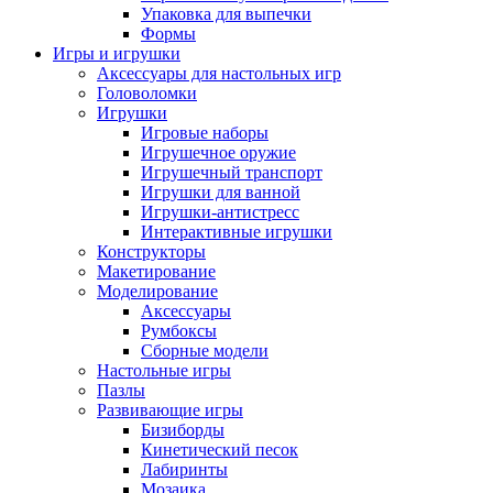
Упаковка для выпечки
Формы
Игры и игрушки
Аксессуары для настольных игр
Головоломки
Игрушки
Игровые наборы
Игрушечное оружие
Игрушечный транспорт
Игрушки для ванной
Игрушки-антистресс
Интерактивные игрушки
Конструкторы
Макетирование
Моделирование
Аксессуары
Румбоксы
Сборные модели
Настольные игры
Пазлы
Развивающие игры
Бизиборды
Кинетический песок
Лабиринты
Мозаика