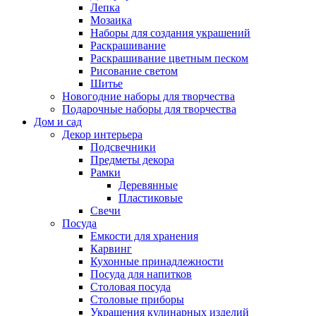
Лепка
Мозаика
Наборы для создания украшений
Раскрашивание
Раскрашивание цветным песком
Рисование светом
Шитье
Новогодние наборы для творчества
Подарочные наборы для творчества
Дом и сад
Декор интерьера
Подсвечники
Предметы декора
Рамки
Деревянные
Пластиковые
Свечи
Посуда
Емкости для хранения
Карвинг
Кухонные принадлежности
Посуда для напитков
Столовая посуда
Столовые приборы
Украшения кулинарных изделий