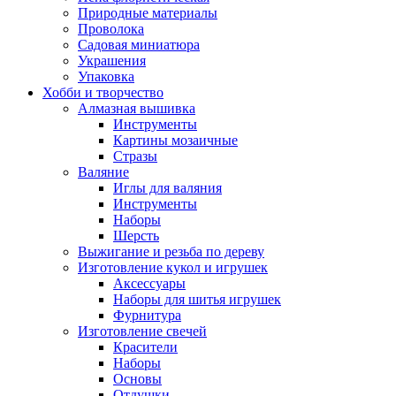
Природные материалы
Проволока
Садовая миниатюра
Украшения
Упаковка
Хобби и творчество
Алмазная вышивка
Инструменты
Картины мозаичные
Стразы
Валяние
Иглы для валяния
Инструменты
Наборы
Шерсть
Выжигание и резьба по дереву
Изготовление кукол и игрушек
Аксессуары
Наборы для шитья игрушек
Фурнитура
Изготовление свечей
Красители
Наборы
Основы
Отдушки