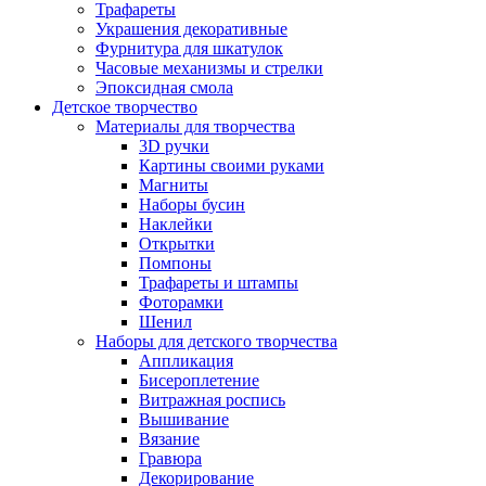
Трафареты
Украшения декоративные
Фурнитура для шкатулок
Часовые механизмы и стрелки
Эпоксидная смола
Детское творчество
Материалы для творчества
3D ручки
Картины своими руками
Магниты
Наборы бусин
Наклейки
Открытки
Помпоны
Трафареты и штампы
Фоторамки
Шенил
Наборы для детского творчества
Аппликация
Бисероплетение
Витражная роспись
Вышивание
Вязание
Гравюра
Декорирование