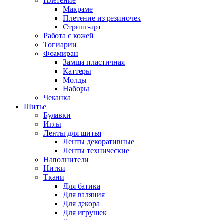
Плетение
Макраме
Плетение из резиночек
Стринг-арт
Работа с кожей
Топиарии
Фоамиран
Замша пластичная
Каттеры
Молды
Наборы
Чеканка
Шитье
Булавки
Иглы
Ленты для шитья
Ленты декоративные
Ленты технические
Наполнители
Нитки
Ткани
Для батика
Для валяния
Для декора
Для игрушек