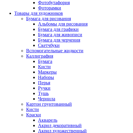
Фотобутафория
Фоторамки
Товары для художников
Бумага для рисования
Альбомы для рисования
Бумага для графики
Бумага для живописи
Бумага для черчения
Скетчбуки
Вспомогательные жидкости
Каллиграфия
Бумага
Кисти
Маркеры
Наборы
Перья
Ручки
Тушь
Чернила
Картон грунтованный
Кисти
Краски
Акварель
Акрил декоративный
Акрил художественный