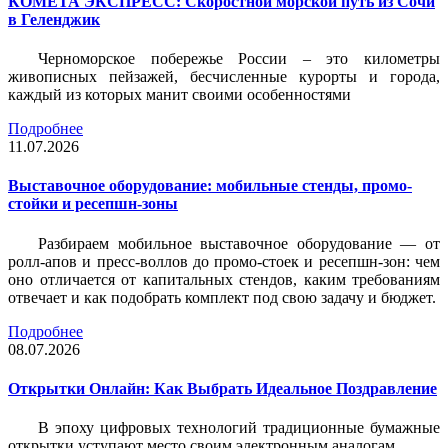
КОМЕТА ЭКСПРЕСС: Скоростной морской путь из Сочи
в Геленджик
Черноморское побережье России – это километры
живописных пейзажей, бесчисленные курорты и города,
каждый из которых манит своими особенностями
Подробнее
11.07.2026
Выставочное оборудование: мобильные стенды, промо-
стойки и ресепшн-зоны
Разбираем мобильное выставочное оборудование — от
ролл-апов и пресс-воллов до промо-стоек и ресепшн-зон: чем
оно отличается от капитальных стендов, каким требованиям
отвечает и как подобрать комплект под свою задачу и бюджет.
Подробнее
08.07.2026
Открытки Онлайн: Как Выбрать Идеальное Поздравление
В эпоху цифровых технологий традиционные бумажные
открытки уступают место своим электронным аналогам