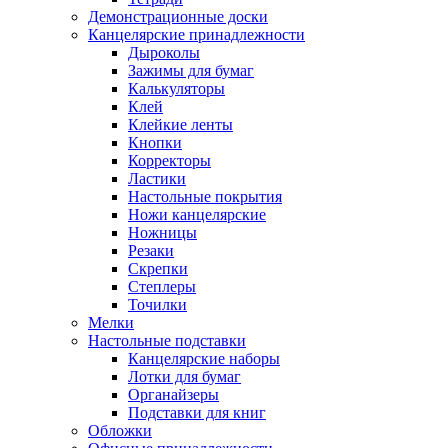
Демонстрационные доски
Канцелярские принадлежности
Дыроколы
Зажимы для бумаг
Калькуляторы
Клей
Клейкие ленты
Кнопки
Корректоры
Ластики
Настольные покрытия
Ножи канцелярские
Ножницы
Резаки
Скрепки
Степлеры
Точилки
Мелки
Настольные подставки
Канцелярские наборы
Лотки для бумаг
Органайзеры
Подставки для книг
Обложки