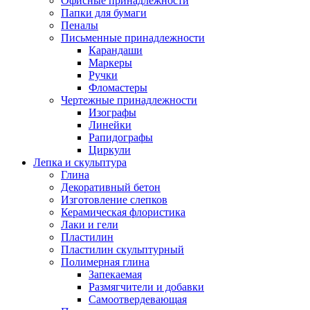
Офисные принадлежности
Папки для бумаги
Пеналы
Письменные принадлежности
Карандаши
Маркеры
Ручки
Фломастеры
Чертежные принадлежности
Изографы
Линейки
Рапидографы
Циркули
Лепка и скульптура
Глина
Декоративный бетон
Изготовление слепков
Керамическая флористика
Лаки и гели
Пластилин
Пластилин скульптурный
Полимерная глина
Запекаемая
Размягчители и добавки
Самоотвердевающая