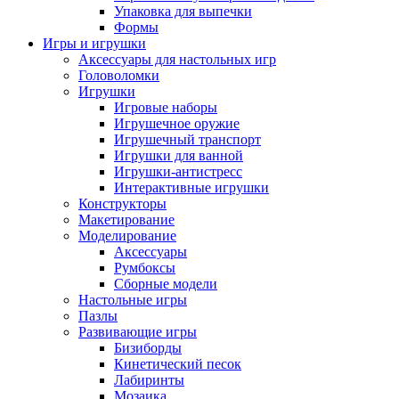
Упаковка для выпечки
Формы
Игры и игрушки
Аксессуары для настольных игр
Головоломки
Игрушки
Игровые наборы
Игрушечное оружие
Игрушечный транспорт
Игрушки для ванной
Игрушки-антистресс
Интерактивные игрушки
Конструкторы
Макетирование
Моделирование
Аксессуары
Румбоксы
Сборные модели
Настольные игры
Пазлы
Развивающие игры
Бизиборды
Кинетический песок
Лабиринты
Мозаика