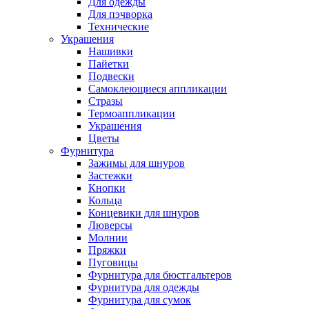
Для одежды
Для пэчворка
Технические
Украшения
Нашивки
Пайетки
Подвески
Самоклеющиеся аппликации
Стразы
Термоаппликации
Украшения
Цветы
Фурнитура
Зажимы для шнуров
Застежки
Кнопки
Кольца
Концевики для шнуров
Люверсы
Молнии
Пряжки
Пуговицы
Фурнитура для бюстгальтеров
Фурнитура для одежды
Фурнитура для сумок