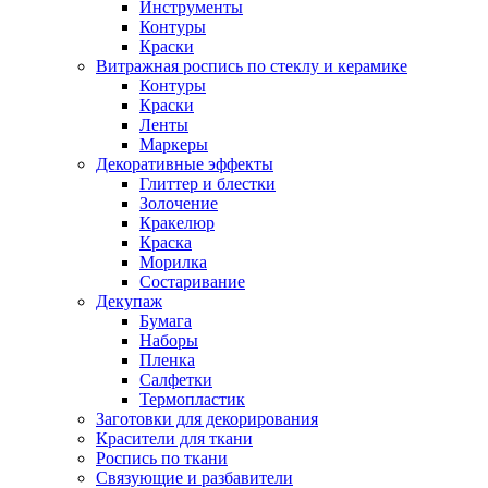
Инструменты
Контуры
Краски
Витражная роспись по стеклу и керамике
Контуры
Краски
Ленты
Маркеры
Декоративные эффекты
Глиттер и блестки
Золочение
Кракелюр
Краска
Морилка
Состаривание
Декупаж
Бумага
Наборы
Пленка
Салфетки
Термопластик
Заготовки для декорирования
Красители для ткани
Роспись по ткани
Связующие и разбавители