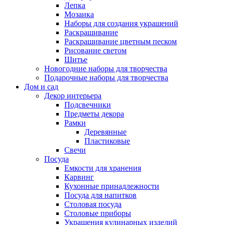
Лепка
Мозаика
Наборы для создания украшений
Раскрашивание
Раскрашивание цветным песком
Рисование светом
Шитье
Новогодние наборы для творчества
Подарочные наборы для творчества
Дом и сад
Декор интерьера
Подсвечники
Предметы декора
Рамки
Деревянные
Пластиковые
Свечи
Посуда
Емкости для хранения
Карвинг
Кухонные принадлежности
Посуда для напитков
Столовая посуда
Столовые приборы
Украшения кулинарных изделий