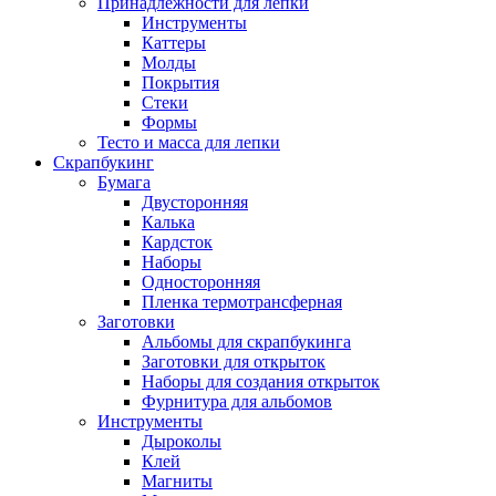
Принадлежности для лепки
Инструменты
Каттеры
Молды
Покрытия
Стеки
Формы
Тесто и масса для лепки
Скрапбукинг
Бумага
Двусторонняя
Калька
Кардсток
Наборы
Односторонняя
Пленка термотрансферная
Заготовки
Альбомы для скрапбукинга
Заготовки для открыток
Наборы для создания открыток
Фурнитура для альбомов
Инструменты
Дыроколы
Клей
Магниты