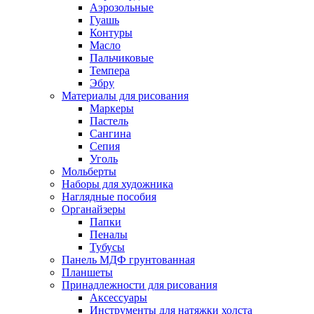
Аэрозольные
Гуашь
Контуры
Масло
Пальчиковые
Темпера
Эбру
Материалы для рисования
Маркеры
Пастель
Сангина
Сепия
Уголь
Мольберты
Наборы для художника
Наглядные пособия
Органайзеры
Папки
Пеналы
Тубусы
Панель МДФ грунтованная
Планшеты
Принадлежности для рисования
Аксессуары
Инструменты для натяжки холста