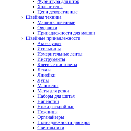
Фурнитура для штор
Хольнитены
Цепи декоративные
Швейная техника
Машины швейные
Оверлоки
Принадлежности для машин
Швейные принадлежности
Аксессуары
Игольницы
Измерительные ленты
Инструменты
Клеевые пистолеты
Лекала
Линейки
Лупы
Манекены
Маты для резки
Наборы для шитья
Наперстки
Ножи раскройные
Ножницы
Органайзеры
Принадлежности для кроя
Светильники