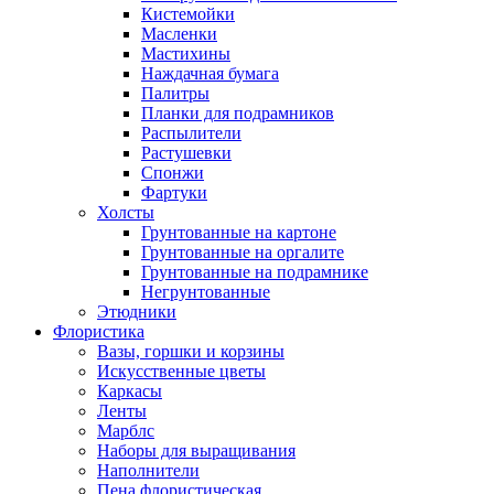
Кистемойки
Масленки
Мастихины
Наждачная бумага
Палитры
Планки для подрамников
Распылители
Растушевки
Спонжи
Фартуки
Холсты
Грунтованные на картоне
Грунтованные на оргалите
Грунтованные на подрамнике
Негрунтованные
Этюдники
Флористика
Вазы, горшки и корзины
Искусственные цветы
Каркасы
Ленты
Марблс
Наборы для выращивания
Наполнители
Пена флористическая