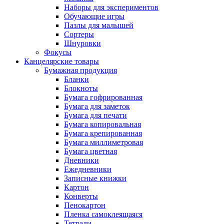
Наборы для экспериментов
Обучающие игры
Пазлы для малышей
Сортеры
Шнуровки
Фокусы
Канцелярские товары
Бумажная продукция
Бланки
Блокноты
Бумага гофрированная
Бумага для заметок
Бумага для печати
Бумага копировальная
Бумага крепированная
Бумага миллиметровая
Бумага цветная
Дневники
Ежедневники
Записные книжки
Картон
Конверты
Пенокартон
Пленка самоклеящаяся
Тетради