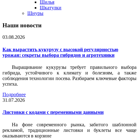
Шилья
Шкатулки
Шнуры
Наши новости
03.08.2026
Как вырастить кукурузу с высокой регулярностью
урожая: секреты выбора гибридов и агротехники
Выращивание кукурузы требует правильного выбора
гибрида, устойчивого к климату и болезням, а также
соблюдения технологии посева. Разбираем ключевые факторы
успеха.
Подробнее
31.07.2026
Листовки c кодами с переменными данными
На фоне современного рынка, забитого шаблонной
рекламой, традиционные листовки и буклеты все чаще
оказываются в корзине