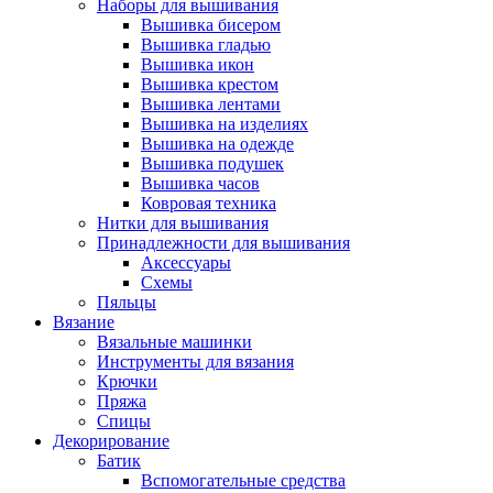
Наборы для вышивания
Вышивка бисером
Вышивка гладью
Вышивка икон
Вышивка крестом
Вышивка лентами
Вышивка на изделиях
Вышивка на одежде
Вышивка подушек
Вышивка часов
Ковровая техника
Нитки для вышивания
Принадлежности для вышивания
Аксессуары
Схемы
Пяльцы
Вязание
Вязальные машинки
Инструменты для вязания
Крючки
Пряжа
Спицы
Декорирование
Батик
Вспомогательные средства