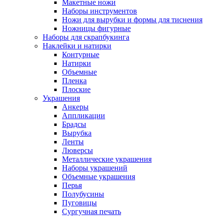
Макетные ножи
Наборы инструментов
Ножи для вырубки и формы для тиснения
Ножницы фигурные
Наборы для скрапбукинга
Наклейки и натирки
Контурные
Натирки
Объемные
Пленка
Плоские
Украшения
Анкеры
Аппликации
Брадсы
Вырубка
Ленты
Люверсы
Металлические украшения
Наборы украшений
Объемные украшения
Перья
Полубусины
Пуговицы
Сургучная печать