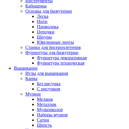
Инструменты
Кабошоны
Основы для бижутерии
Леска
Нити
Проволока
Цепочки
Шнуры
Ювелирные ленты
Станки для бисероплетения
Фурнитура для бижутерии
Фурнитура декоративная
Фурнитура техническая
Вышивание
Иглы для вышивания
Канва
Без рисунка
С рисунком
Мулине
Меланж
Металлик
Мультиколор
Наборы мулине
Сатин
Шерсть