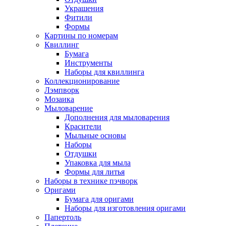
Украшения
Фитили
Формы
Картины по номерам
Квиллинг
Бумага
Инструменты
Наборы для квиллинга
Коллекционирование
Лэмпворк
Мозаика
Мыловарение
Дополнения для мыловарения
Красители
Мыльные основы
Наборы
Отдушки
Упаковка для мыла
Формы для литья
Наборы в технике пэчворк
Оригами
Бумага для оригами
Наборы для изготовления оригами
Папертоль