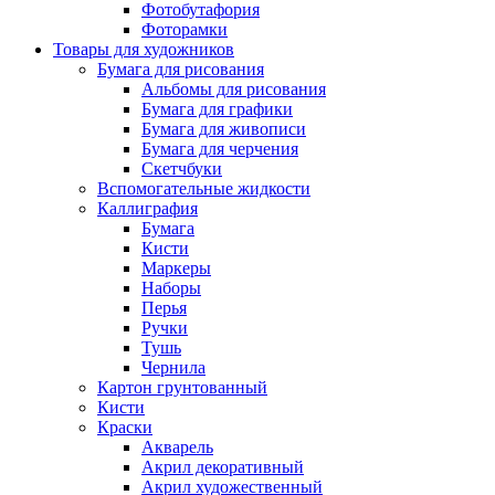
Фотобутафория
Фоторамки
Товары для художников
Бумага для рисования
Альбомы для рисования
Бумага для графики
Бумага для живописи
Бумага для черчения
Скетчбуки
Вспомогательные жидкости
Каллиграфия
Бумага
Кисти
Маркеры
Наборы
Перья
Ручки
Тушь
Чернила
Картон грунтованный
Кисти
Краски
Акварель
Акрил декоративный
Акрил художественный