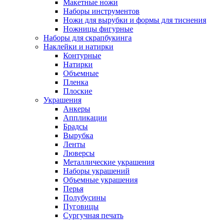
Макетные ножи
Наборы инструментов
Ножи для вырубки и формы для тиснения
Ножницы фигурные
Наборы для скрапбукинга
Наклейки и натирки
Контурные
Натирки
Объемные
Пленка
Плоские
Украшения
Анкеры
Аппликации
Брадсы
Вырубка
Ленты
Люверсы
Металлические украшения
Наборы украшений
Объемные украшения
Перья
Полубусины
Пуговицы
Сургучная печать