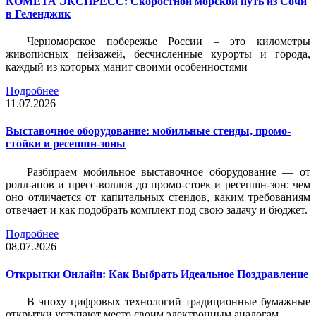
КОМЕТА ЭКСПРЕСС: Скоростной морской путь из Сочи
в Геленджик
Черноморское побережье России – это километры
живописных пейзажей, бесчисленные курорты и города,
каждый из которых манит своими особенностями
Подробнее
11.07.2026
Выставочное оборудование: мобильные стенды, промо-
стойки и ресепшн-зоны
Разбираем мобильное выставочное оборудование — от
ролл-апов и пресс-воллов до промо-стоек и ресепшн-зон: чем
оно отличается от капитальных стендов, каким требованиям
отвечает и как подобрать комплект под свою задачу и бюджет.
Подробнее
08.07.2026
Открытки Онлайн: Как Выбрать Идеальное Поздравление
В эпоху цифровых технологий традиционные бумажные
открытки уступают место своим электронным аналогам