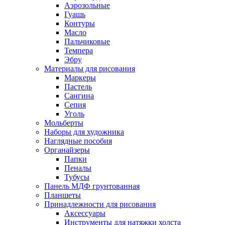
Аэрозольные
Гуашь
Контуры
Масло
Пальчиковые
Темпера
Эбру
Материалы для рисования
Маркеры
Пастель
Сангина
Сепия
Уголь
Мольберты
Наборы для художника
Наглядные пособия
Органайзеры
Папки
Пеналы
Тубусы
Панель МДФ грунтованная
Планшеты
Принадлежности для рисования
Аксессуары
Инструменты для натяжки холста