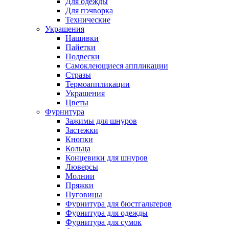
Для одежды
Для пэчворка
Технические
Украшения
Нашивки
Пайетки
Подвески
Самоклеющиеся аппликации
Стразы
Термоаппликации
Украшения
Цветы
Фурнитура
Зажимы для шнуров
Застежки
Кнопки
Кольца
Концевики для шнуров
Люверсы
Молнии
Пряжки
Пуговицы
Фурнитура для бюстгальтеров
Фурнитура для одежды
Фурнитура для сумок