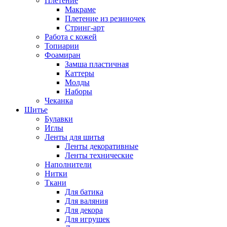
Плетение
Макраме
Плетение из резиночек
Стринг-арт
Работа с кожей
Топиарии
Фоамиран
Замша пластичная
Каттеры
Молды
Наборы
Чеканка
Шитье
Булавки
Иглы
Ленты для шитья
Ленты декоративные
Ленты технические
Наполнители
Нитки
Ткани
Для батика
Для валяния
Для декора
Для игрушек