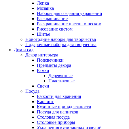
Лепка
Мозаика
Наборы для создания украшений
Раскрашивание
Раскрашивание цветным песком
Рисование светом
Шитье
Новогодние наборы для творчества
Подарочные наборы для творчества
Дом и сад
Декор интерьера
Подсвечники
Предметы декора
Рамки
Деревянные
Пластиковые
Свечи
Посуда
Емкости для хранения
Карвинг
Кухонные принадлежности
Посуда для напитков
Столовая посуда
Столовые приборы
Украшения кулинарных изделий