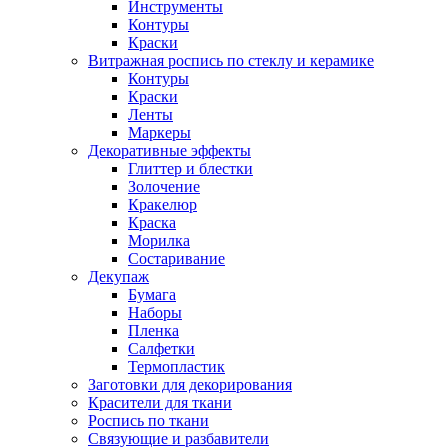
Инструменты
Контуры
Краски
Витражная роспись по стеклу и керамике
Контуры
Краски
Ленты
Маркеры
Декоративные эффекты
Глиттер и блестки
Золочение
Кракелюр
Краска
Морилка
Состаривание
Декупаж
Бумага
Наборы
Пленка
Салфетки
Термопластик
Заготовки для декорирования
Красители для ткани
Роспись по ткани
Связующие и разбавители