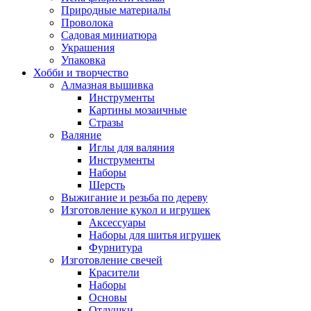
Природные материалы
Проволока
Садовая миниатюра
Украшения
Упаковка
Хобби и творчество
Алмазная вышивка
Инструменты
Картины мозаичные
Стразы
Валяние
Иглы для валяния
Инструменты
Наборы
Шерсть
Выжигание и резьба по дереву
Изготовление кукол и игрушек
Аксессуары
Наборы для шитья игрушек
Фурнитура
Изготовление свечей
Красители
Наборы
Основы
Отдушки