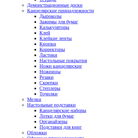
Демонстрационные доски
Канцелярские принадлежности
Дыроколы
Зажимы для бумаг
Калькуляторы
Клей
Клейкие ленты
Кнопки
Корректоры
Ластики
Настольные покрытия
Ножи канцелярские
Ножницы
Резаки
Скрепки
Степлеры
Точилки
Мелки
Настольные подставки
Канцелярские наборы
Лотки для бумаг
Органайзеры
Подставки для книг
Обложки