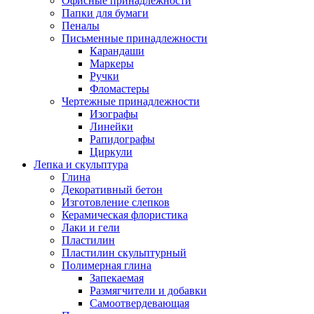
Офисные принадлежности
Папки для бумаги
Пеналы
Письменные принадлежности
Карандаши
Маркеры
Ручки
Фломастеры
Чертежные принадлежности
Изографы
Линейки
Рапидографы
Циркули
Лепка и скульптура
Глина
Декоративный бетон
Изготовление слепков
Керамическая флористика
Лаки и гели
Пластилин
Пластилин скульптурный
Полимерная глина
Запекаемая
Размягчители и добавки
Самоотвердевающая