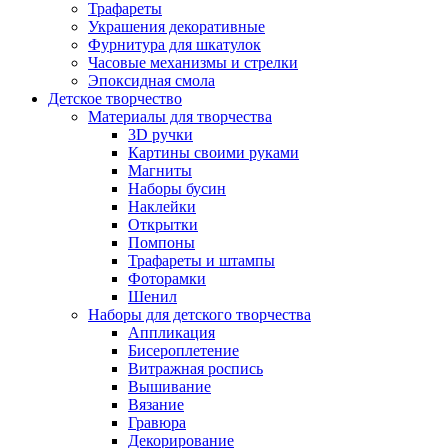
Трафареты
Украшения декоративные
Фурнитура для шкатулок
Часовые механизмы и стрелки
Эпоксидная смола
Детское творчество
Материалы для творчества
3D ручки
Картины своими руками
Магниты
Наборы бусин
Наклейки
Открытки
Помпоны
Трафареты и штампы
Фоторамки
Шенил
Наборы для детского творчества
Аппликация
Бисероплетение
Витражная роспись
Вышивание
Вязание
Гравюра
Декорирование