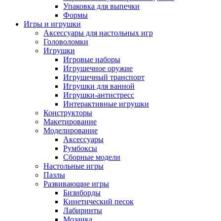
Упаковка для выпечки
Формы
Игры и игрушки
Аксессуары для настольных игр
Головоломки
Игрушки
Игровые наборы
Игрушечное оружие
Игрушечный транспорт
Игрушки для ванной
Игрушки-антистресс
Интерактивные игрушки
Конструкторы
Макетирование
Моделирование
Аксессуары
Румбоксы
Сборные модели
Настольные игры
Пазлы
Развивающие игры
Бизиборды
Кинетический песок
Лабиринты
Мозаика