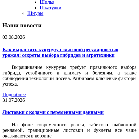
Шилья
Шкатулки
Шнуры
Наши новости
03.08.2026
Как вырастить кукурузу с высокой регулярностью
урожая: секреты выбора гибридов и агротехники
Выращивание кукурузы требует правильного выбора
гибрида, устойчивого к климату и болезням, а также
соблюдения технологии посева. Разбираем ключевые факторы
успеха.
Подробнее
31.07.2026
Листовки c кодами с переменными данными
На фоне современного рынка, забитого шаблонной
рекламой, традиционные листовки и буклеты все чаще
оказываются в корзине