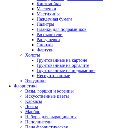
Кистемойки
Масленки
Мастихины
Наждачная бумага
Палитры
Планки для подрамников
Распылители
Растушевки
Спонжи
Фартуки
Холсты
Грунтованные на картоне
Грунтованные на оргалите
Грунтованные на подрамнике
Негрунтованные
Этюдники
Флористика
Вазы, горшки и корзины
Искусственные цветы
Каркасы
Ленты
Марблс
Наборы для выращивания
Наполнители
Пена флористическая