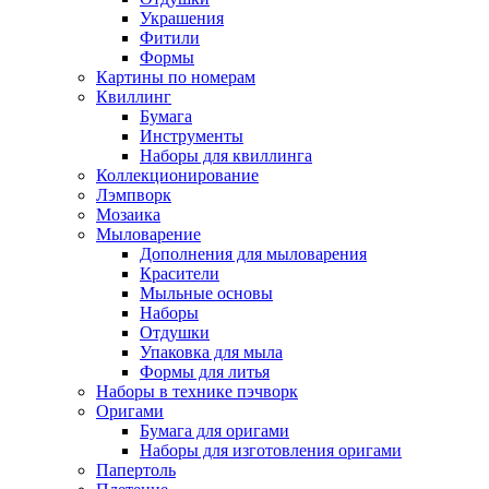
Украшения
Фитили
Формы
Картины по номерам
Квиллинг
Бумага
Инструменты
Наборы для квиллинга
Коллекционирование
Лэмпворк
Мозаика
Мыловарение
Дополнения для мыловарения
Красители
Мыльные основы
Наборы
Отдушки
Упаковка для мыла
Формы для литья
Наборы в технике пэчворк
Оригами
Бумага для оригами
Наборы для изготовления оригами
Папертоль