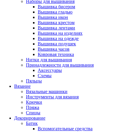
Наборы для вышивания
Вышивка бисером
Вышивка гладью
Вышивка икон
Вышивка крестом
Вышивка лентами
Вышивка на изделиях
Вышивка на одежде
Вышивка подушек
Вышивка часов
Ковровая техника
Нитки для вышивания
Принадлежности для вышивания
Аксессуары
Схемы
Пяльцы
Вязание
Вязальные машинки
Инструменты для вязания
Крючки
Пряжа
Спицы
Декорирование
Батик
Вспомогательные средства