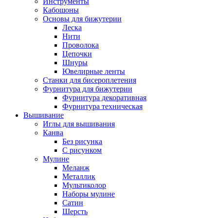
Инструменты
Кабошоны
Основы для бижутерии
Леска
Нити
Проволока
Цепочки
Шнуры
Ювелирные ленты
Станки для бисероплетения
Фурнитура для бижутерии
Фурнитура декоративная
Фурнитура техническая
Вышивание
Иглы для вышивания
Канва
Без рисунка
С рисунком
Мулине
Меланж
Металлик
Мультиколор
Наборы мулине
Сатин
Шерсть