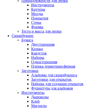
Принадлежности для лепки
Инструменты
Каттеры
Молды
Покрытия
Стеки
Формы
Тесто и масса для лепки
Скрапбукинг
Бумага
Двусторонняя
Калька
Кардсток
Наборы
Односторонняя
Пленка термотрансферная
Заготовки
Альбомы для скрапбукинга
Заготовки для открыток
Наборы для создания открыток
Фурнитура для альбомов
Инструменты
Дыроколы
Клей
Магниты