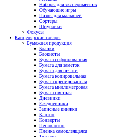
Наборы для экспериментов
Обучающие игры
Пазлы для малышей
Сортеры
Шнуровки
Фокусы
Канцелярские товары
Бумажная продукция
Бланки
Блокноты
Бумага гофрированная
Бумага для заметок
Бумага для печати
Бумага копировальная
Бумага крепированная
Бумага миллиметровая
Бумага цветная
Дневники
Ежедневники
Записные книжки
Картон
Конверты
Пенокартон
Пленка самоклеящаяся
Тетради