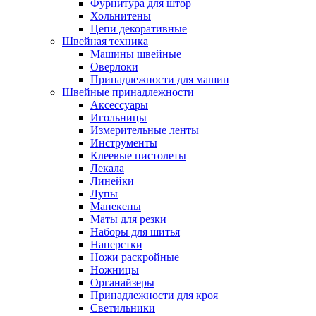
Фурнитура для штор
Хольнитены
Цепи декоративные
Швейная техника
Машины швейные
Оверлоки
Принадлежности для машин
Швейные принадлежности
Аксессуары
Игольницы
Измерительные ленты
Инструменты
Клеевые пистолеты
Лекала
Линейки
Лупы
Манекены
Маты для резки
Наборы для шитья
Наперстки
Ножи раскройные
Ножницы
Органайзеры
Принадлежности для кроя
Светильники