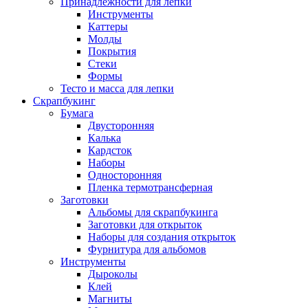
Принадлежности для лепки
Инструменты
Каттеры
Молды
Покрытия
Стеки
Формы
Тесто и масса для лепки
Скрапбукинг
Бумага
Двусторонняя
Калька
Кардсток
Наборы
Односторонняя
Пленка термотрансферная
Заготовки
Альбомы для скрапбукинга
Заготовки для открыток
Наборы для создания открыток
Фурнитура для альбомов
Инструменты
Дыроколы
Клей
Магниты