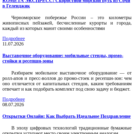
КОМЕТА ЭКСПРЕСС: Скоростной морской путь из Сочи
в Геленджик
Черноморское побережье России – это километры
живописных пейзажей, бесчисленные курорты и города,
каждый из которых манит своими особенностями
Подробнее
11.07.2026
Выставочное оборудование: мобильные стенды, промо-
стойки и ресепшн-зоны
Разбираем мобильное выставочное оборудование — от
ролл-апов и пресс-воллов до промо-стоек и ресепшн-зон: чем
оно отличается от капитальных стендов, каким требованиям
отвечает и как подобрать комплект под свою задачу и бюджет.
Подробнее
08.07.2026
Открытки Онлайн: Как Выбрать Идеальное Поздравление
В эпоху цифровых технологий традиционные бумажные
открытки уступают место своим электронным аналогам