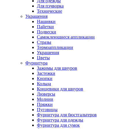
Для одежды
Для пэчворка
Технические
Украшения
Нашивки
Пайетки
Подвески
Самоклеющиеся аппликации
Стразы
Термоаппликации
Украшения
Цветы
Фурнитура
Зажимы для шнуров
Застежки
Кнопки
Кольца
Концевики для шнуров
Люверсы
Молнии
Пряжки
Пуговицы
Фурнитура для бюстгальтеров
Фурнитура для одежды
Фурнитура для сумок