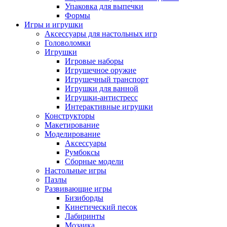
Упаковка для выпечки
Формы
Игры и игрушки
Аксессуары для настольных игр
Головоломки
Игрушки
Игровые наборы
Игрушечное оружие
Игрушечный транспорт
Игрушки для ванной
Игрушки-антистресс
Интерактивные игрушки
Конструкторы
Макетирование
Моделирование
Аксессуары
Румбоксы
Сборные модели
Настольные игры
Пазлы
Развивающие игры
Бизиборды
Кинетический песок
Лабиринты
Мозаика