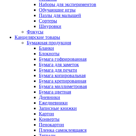
Наборы для экспериментов
Обучающие игры
Пазлы для малышей
Сортеры
Шнуровки
Фокусы
Канцелярские товары
Бумажная продукция
Бланки
Блокноты
Бумага гофрированная
Бумага для заметок
Бумага для печати
Бумага копировальная
Бумага крепированная
Бумага миллиметровая
Бумага цветная
Дневники
Ежедневники
Записные книжки
Картон
Конверты
Пенокартон
Пленка самоклеящаяся
Тетради