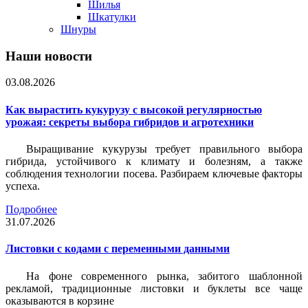
Шилья
Шкатулки
Шнуры
Наши новости
03.08.2026
Как вырастить кукурузу с высокой регулярностью
урожая: секреты выбора гибридов и агротехники
Выращивание кукурузы требует правильного выбора
гибрида, устойчивого к климату и болезням, а также
соблюдения технологии посева. Разбираем ключевые факторы
успеха.
Подробнее
31.07.2026
Листовки c кодами с переменными данными
На фоне современного рынка, забитого шаблонной
рекламой, традиционные листовки и буклеты все чаще
оказываются в корзине