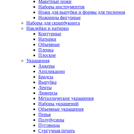
Макетные ножи
Наборы инструментов
Ножи для вырубки и формы для тиснения
Ножницы фигурные
Наборы для скрапбукинга
Наклейки и натирки
Контурные
Натирки
Объемные
Пленка
Плоские
Украшения
Анкеры
Аппликации
Брадсы
Вырубка
Ленты
Люверсы
Металлические украшения
Наборы украшений
Объемные украшения
Перья
Полубусины
Пуговицы
Сургучная печать