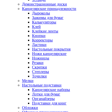
Демонстрационные доски
Канцелярские принадлежности
Дыроколы
Зажимы для бумаг
Калькуляторы
Клей
Клейкие ленты
Кнопки
Корректоры
Ластики
Настольные покрытия
Ножи канцелярские
Ножницы
Резаки
Скрепки
Степлеры
Точилки
Мелки
Настольные подставки
Канцелярские наборы
Лотки для бумаг
Органайзеры
Подставки для книг
Обложки