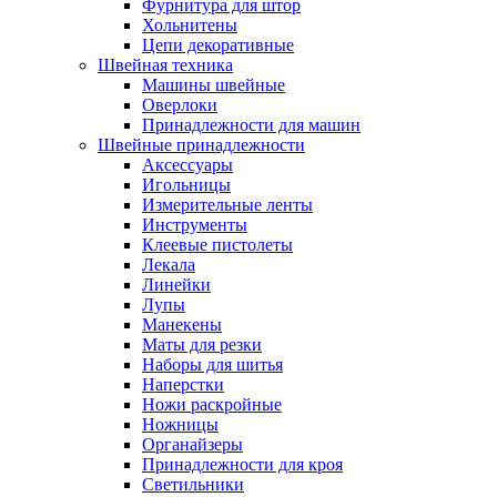
Фурнитура для штор
Хольнитены
Цепи декоративные
Швейная техника
Машины швейные
Оверлоки
Принадлежности для машин
Швейные принадлежности
Аксессуары
Игольницы
Измерительные ленты
Инструменты
Клеевые пистолеты
Лекала
Линейки
Лупы
Манекены
Маты для резки
Наборы для шитья
Наперстки
Ножи раскройные
Ножницы
Органайзеры
Принадлежности для кроя
Светильники