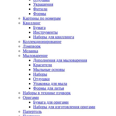
Украшения
Фитили
Формы
Картины по номерам
Квиллинг
Бумага
Инструменты
Наборы для квиллинга
Коллекционирование
Лэмпворк
Мозаика
Мыловарение
Дополнения для мыловарения
Красители
Мыльные основы
Наборы
Отдушки
Упаковка для мыла
Формы для литья
Наборы в технике пэчворк
Оригами
Бумага для оригами
Наборы для изготовления оригами
Папертоль