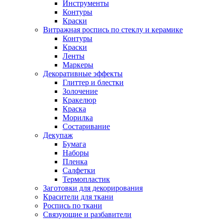
Инструменты
Контуры
Краски
Витражная роспись по стеклу и керамике
Контуры
Краски
Ленты
Маркеры
Декоративные эффекты
Глиттер и блестки
Золочение
Кракелюр
Краска
Морилка
Состаривание
Декупаж
Бумага
Наборы
Пленка
Салфетки
Термопластик
Заготовки для декорирования
Красители для ткани
Роспись по ткани
Связующие и разбавители