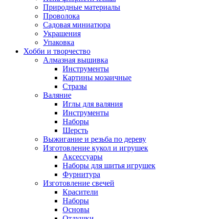
Природные материалы
Проволока
Садовая миниатюра
Украшения
Упаковка
Хобби и творчество
Алмазная вышивка
Инструменты
Картины мозаичные
Стразы
Валяние
Иглы для валяния
Инструменты
Наборы
Шерсть
Выжигание и резьба по дереву
Изготовление кукол и игрушек
Аксессуары
Наборы для шитья игрушек
Фурнитура
Изготовление свечей
Красители
Наборы
Основы
Отдушки