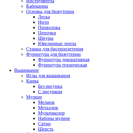
Инструменты
Кабошоны
Основы для бижутерии
Леска
Нити
Проволока
Цепочки
Шнуры
Ювелирные ленты
Станки для бисероплетения
Фурнитура для бижутерии
Фурнитура декоративная
Фурнитура техническая
Вышивание
Иглы для вышивания
Канва
Без рисунка
С рисунком
Мулине
Меланж
Металлик
Мультиколор
Наборы мулине
Сатин
Шерсть