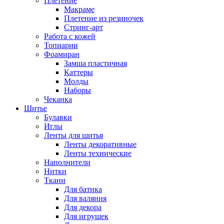
Плетение
Макраме
Плетение из резиночек
Стринг-арт
Работа с кожей
Топиарии
Фоамиран
Замша пластичная
Каттеры
Молды
Наборы
Чеканка
Шитье
Булавки
Иглы
Ленты для шитья
Ленты декоративные
Ленты технические
Наполнители
Нитки
Ткани
Для батика
Для валяния
Для декора
Для игрушек