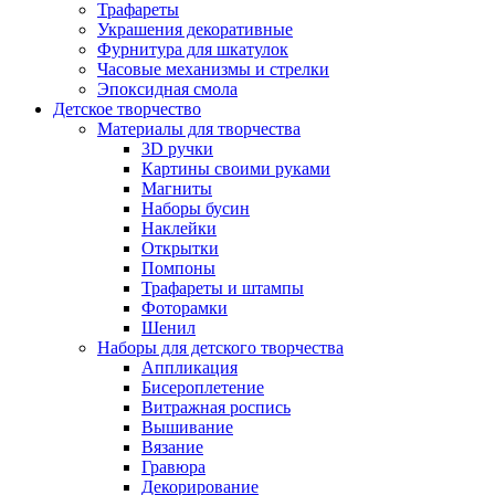
Трафареты
Украшения декоративные
Фурнитура для шкатулок
Часовые механизмы и стрелки
Эпоксидная смола
Детское творчество
Материалы для творчества
3D ручки
Картины своими руками
Магниты
Наборы бусин
Наклейки
Открытки
Помпоны
Трафареты и штампы
Фоторамки
Шенил
Наборы для детского творчества
Аппликация
Бисероплетение
Витражная роспись
Вышивание
Вязание
Гравюра
Декорирование