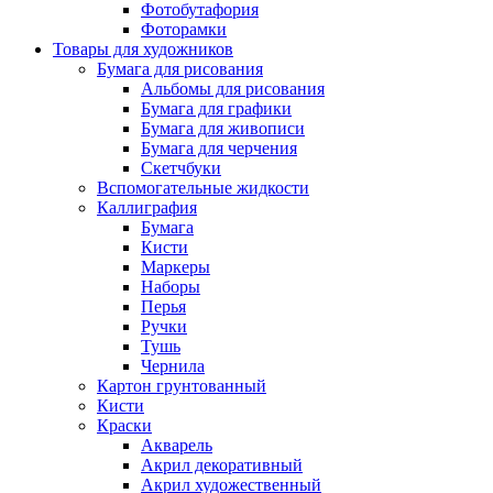
Фотобутафория
Фоторамки
Товары для художников
Бумага для рисования
Альбомы для рисования
Бумага для графики
Бумага для живописи
Бумага для черчения
Скетчбуки
Вспомогательные жидкости
Каллиграфия
Бумага
Кисти
Маркеры
Наборы
Перья
Ручки
Тушь
Чернила
Картон грунтованный
Кисти
Краски
Акварель
Акрил декоративный
Акрил художественный