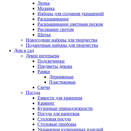
Лепка
Мозаика
Наборы для создания украшений
Раскрашивание
Раскрашивание цветным песком
Рисование светом
Шитье
Новогодние наборы для творчества
Подарочные наборы для творчества
Дом и сад
Декор интерьера
Подсвечники
Предметы декора
Рамки
Деревянные
Пластиковые
Свечи
Посуда
Емкости для хранения
Карвинг
Кухонные принадлежности
Посуда для напитков
Столовая посуда
Столовые приборы
Украшения кулинарных изделий