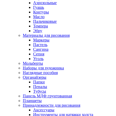
Аэрозольные
Гуашь
Контуры
Масло
Пальчиковые
Темпера
Эбру
Материалы для рисования
Маркеры
Пастель
Сангина
Сепия
Уголь
Мольберты
Наборы для художника
Наглядные пособия
Органайзеры
Папки
Пеналы
Тубусы
Панель МДФ грунтованная
Планшеты
Принадлежности для рисования
Аксессуары
Инструменты для натяжки холста