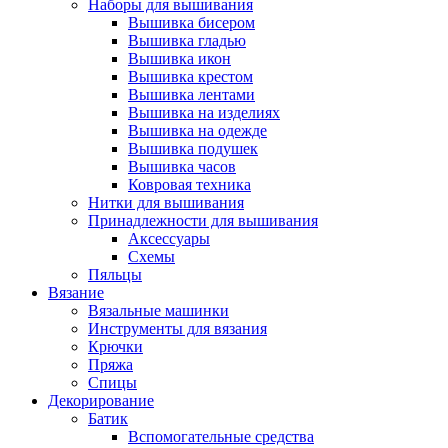
Наборы для вышивания
Вышивка бисером
Вышивка гладью
Вышивка икон
Вышивка крестом
Вышивка лентами
Вышивка на изделиях
Вышивка на одежде
Вышивка подушек
Вышивка часов
Ковровая техника
Нитки для вышивания
Принадлежности для вышивания
Аксессуары
Схемы
Пяльцы
Вязание
Вязальные машинки
Инструменты для вязания
Крючки
Пряжа
Спицы
Декорирование
Батик
Вспомогательные средства