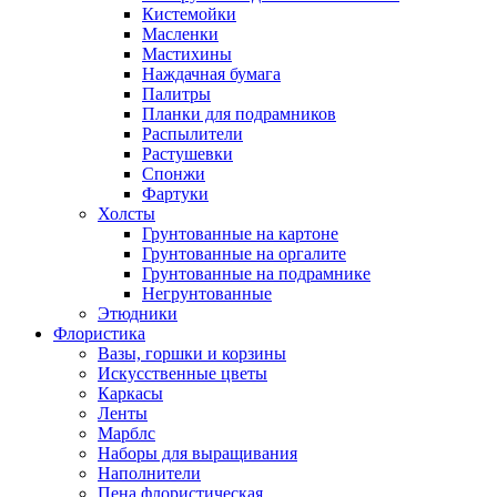
Кистемойки
Масленки
Мастихины
Наждачная бумага
Палитры
Планки для подрамников
Распылители
Растушевки
Спонжи
Фартуки
Холсты
Грунтованные на картоне
Грунтованные на оргалите
Грунтованные на подрамнике
Негрунтованные
Этюдники
Флористика
Вазы, горшки и корзины
Искусственные цветы
Каркасы
Ленты
Марблс
Наборы для выращивания
Наполнители
Пена флористическая