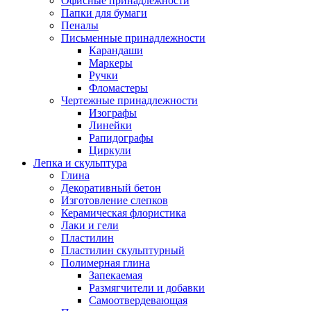
Офисные принадлежности
Папки для бумаги
Пеналы
Письменные принадлежности
Карандаши
Маркеры
Ручки
Фломастеры
Чертежные принадлежности
Изографы
Линейки
Рапидографы
Циркули
Лепка и скульптура
Глина
Декоративный бетон
Изготовление слепков
Керамическая флористика
Лаки и гели
Пластилин
Пластилин скульптурный
Полимерная глина
Запекаемая
Размягчители и добавки
Самоотвердевающая