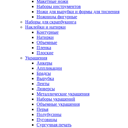
Макетные ножи
Наборы инструментов
Ножи для вырубки и формы для тиснения
Ножницы фигурные
Наборы для скрапбукинга
Наклейки и натирки
Контурные
Натирки
Объемные
Пленка
Плоские
Украшения
Анкеры
Аппликации
Брадсы
Вырубка
Ленты
Люверсы
Металлические украшения
Наборы украшений
Объемные украшения
Перья
Полубусины
Пуговицы
Сургучная печать