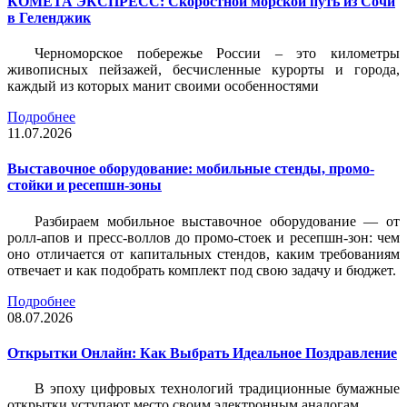
КОМЕТА ЭКСПРЕСС: Скоростной морской путь из Сочи
в Геленджик
Черноморское побережье России – это километры
живописных пейзажей, бесчисленные курорты и города,
каждый из которых манит своими особенностями
Подробнее
11.07.2026
Выставочное оборудование: мобильные стенды, промо-
стойки и ресепшн-зоны
Разбираем мобильное выставочное оборудование — от
ролл-апов и пресс-воллов до промо-стоек и ресепшн-зон: чем
оно отличается от капитальных стендов, каким требованиям
отвечает и как подобрать комплект под свою задачу и бюджет.
Подробнее
08.07.2026
Открытки Онлайн: Как Выбрать Идеальное Поздравление
В эпоху цифровых технологий традиционные бумажные
открытки уступают место своим электронным аналогам