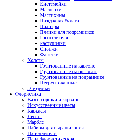
Кистемойки
Масленки
Мастихины
Наждачная бумага
Палитры
Планки для подрамников
Распылители
Растушевки
Спонжи
Фартуки
Холсты
Грунтованные на картоне
Грунтованные на оргалите
Грунтованные на подрамнике
Негрунтованные
Этюдники
Флористика
Вазы, горшки и корзины
Искусственные цветы
Каркасы
Ленты
Марблс
Наборы для выращивания
Наполнители
Пена флористическая