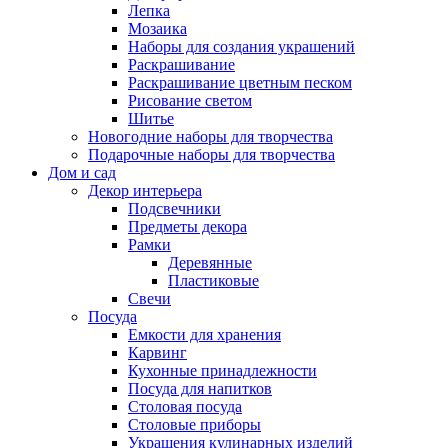
Лепка
Мозаика
Наборы для создания украшений
Раскрашивание
Раскрашивание цветным песком
Рисование светом
Шитье
Новогодние наборы для творчества
Подарочные наборы для творчества
Дом и сад
Декор интерьера
Подсвечники
Предметы декора
Рамки
Деревянные
Пластиковые
Свечи
Посуда
Емкости для хранения
Карвинг
Кухонные принадлежности
Посуда для напитков
Столовая посуда
Столовые приборы
Украшения кулинарных изделий