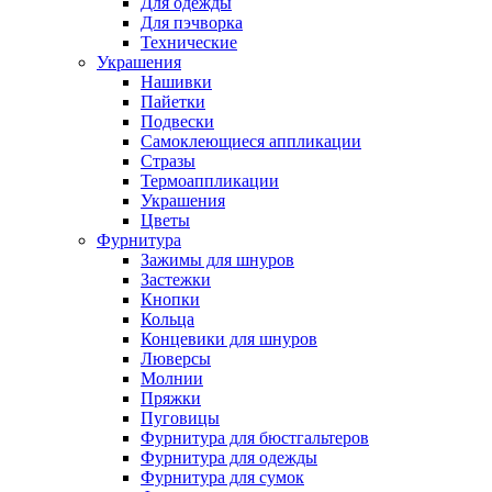
Для одежды
Для пэчворка
Технические
Украшения
Нашивки
Пайетки
Подвески
Самоклеющиеся аппликации
Стразы
Термоаппликации
Украшения
Цветы
Фурнитура
Зажимы для шнуров
Застежки
Кнопки
Кольца
Концевики для шнуров
Люверсы
Молнии
Пряжки
Пуговицы
Фурнитура для бюстгальтеров
Фурнитура для одежды
Фурнитура для сумок