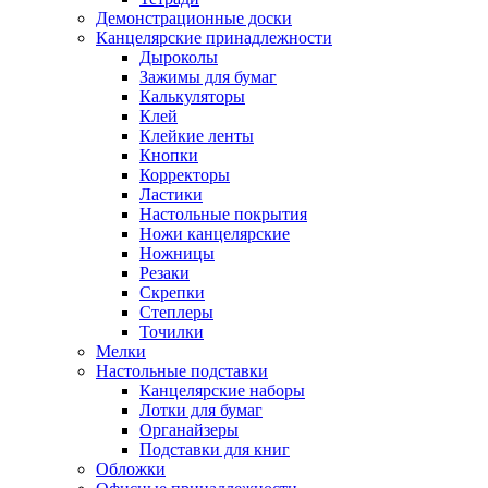
Демонстрационные доски
Канцелярские принадлежности
Дыроколы
Зажимы для бумаг
Калькуляторы
Клей
Клейкие ленты
Кнопки
Корректоры
Ластики
Настольные покрытия
Ножи канцелярские
Ножницы
Резаки
Скрепки
Степлеры
Точилки
Мелки
Настольные подставки
Канцелярские наборы
Лотки для бумаг
Органайзеры
Подставки для книг
Обложки