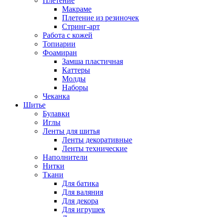
Плетение
Макраме
Плетение из резиночек
Стринг-арт
Работа с кожей
Топиарии
Фоамиран
Замша пластичная
Каттеры
Молды
Наборы
Чеканка
Шитье
Булавки
Иглы
Ленты для шитья
Ленты декоративные
Ленты технические
Наполнители
Нитки
Ткани
Для батика
Для валяния
Для декора
Для игрушек