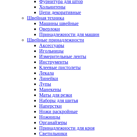
Фурнитура для штор
Хольнитены
Цепи декоративные
Швейная техника
Машины швейные
Оверлоки
Принадлежности для машин
Швейные принадлежности
Аксессуары
Игольницы
Измерительные ленты
Инструменты
Клеевые пистолеты
Лекала
Линейки
Лупы
Манекены
Маты для резки
Наборы для шитья
Наперстки
Ножи раскройные
Ножницы
Органайзеры
Принадлежности для кроя
Светильники