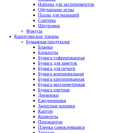
Наборы для экспериментов
Обучающие игры
Пазлы для малышей
Сортеры
Шнуровки
Фокусы
Канцелярские товары
Бумажная продукция
Бланки
Блокноты
Бумага гофрированная
Бумага для заметок
Бумага для печати
Бумага копировальная
Бумага крепированная
Бумага миллиметровая
Бумага цветная
Дневники
Ежедневники
Записные книжки
Картон
Конверты
Пенокартон
Пленка самоклеящаяся
Тетради