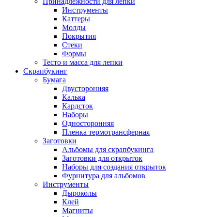
Принадлежности для лепки
Инструменты
Каттеры
Молды
Покрытия
Стеки
Формы
Тесто и масса для лепки
Скрапбукинг
Бумага
Двусторонняя
Калька
Кардсток
Наборы
Односторонняя
Пленка термотрансферная
Заготовки
Альбомы для скрапбукинга
Заготовки для открыток
Наборы для создания открыток
Фурнитура для альбомов
Инструменты
Дыроколы
Клей
Магниты