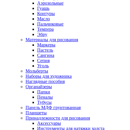
Аэрозольные
Гуашь
Контуры
Масло
Пальчиковые
Темпера
Эбру
Материалы для рисования
Маркеры
Пастель
Сангина
Сепия
Уголь
Мольберты
Наборы для художника
Наглядные пособия
Органайзеры
Папки
Пеналы
Тубусы
Панель МДФ грунтованная
Планшеты
Принадлежности для рисования
Аксессуары
Инструменты для натяжки холста