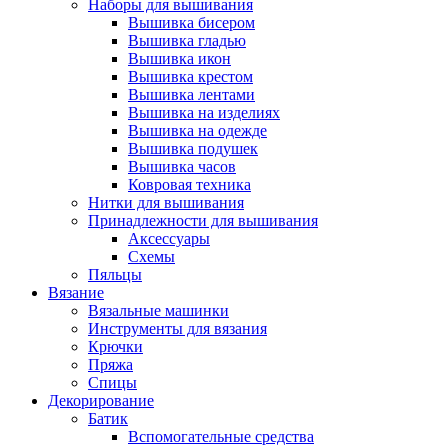
Наборы для вышивания
Вышивка бисером
Вышивка гладью
Вышивка икон
Вышивка крестом
Вышивка лентами
Вышивка на изделиях
Вышивка на одежде
Вышивка подушек
Вышивка часов
Ковровая техника
Нитки для вышивания
Принадлежности для вышивания
Аксессуары
Схемы
Пяльцы
Вязание
Вязальные машинки
Инструменты для вязания
Крючки
Пряжа
Спицы
Декорирование
Батик
Вспомогательные средства