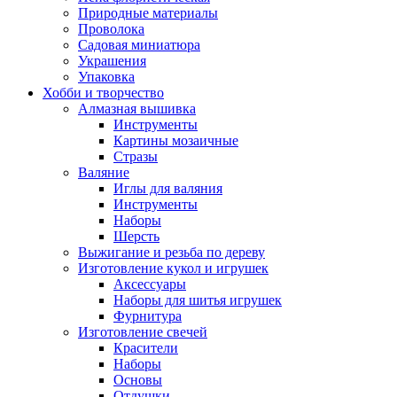
Природные материалы
Проволока
Садовая миниатюра
Украшения
Упаковка
Хобби и творчество
Алмазная вышивка
Инструменты
Картины мозаичные
Стразы
Валяние
Иглы для валяния
Инструменты
Наборы
Шерсть
Выжигание и резьба по дереву
Изготовление кукол и игрушек
Аксессуары
Наборы для шитья игрушек
Фурнитура
Изготовление свечей
Красители
Наборы
Основы
Отдушки