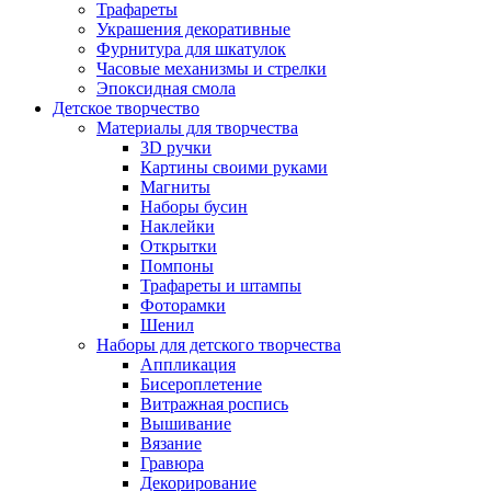
Трафареты
Украшения декоративные
Фурнитура для шкатулок
Часовые механизмы и стрелки
Эпоксидная смола
Детское творчество
Материалы для творчества
3D ручки
Картины своими руками
Магниты
Наборы бусин
Наклейки
Открытки
Помпоны
Трафареты и штампы
Фоторамки
Шенил
Наборы для детского творчества
Аппликация
Бисероплетение
Витражная роспись
Вышивание
Вязание
Гравюра
Декорирование