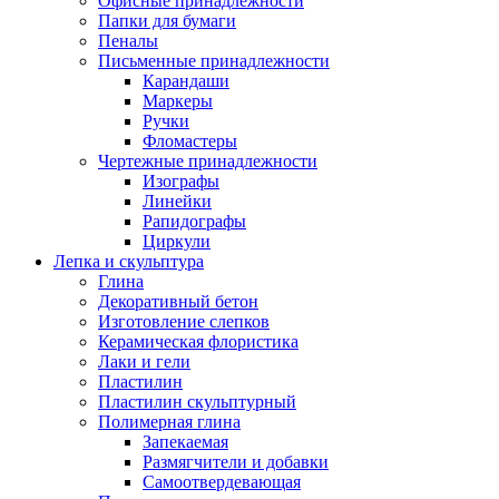
Офисные принадлежности
Папки для бумаги
Пеналы
Письменные принадлежности
Карандаши
Маркеры
Ручки
Фломастеры
Чертежные принадлежности
Изографы
Линейки
Рапидографы
Циркули
Лепка и скульптура
Глина
Декоративный бетон
Изготовление слепков
Керамическая флористика
Лаки и гели
Пластилин
Пластилин скульптурный
Полимерная глина
Запекаемая
Размягчители и добавки
Самоотвердевающая