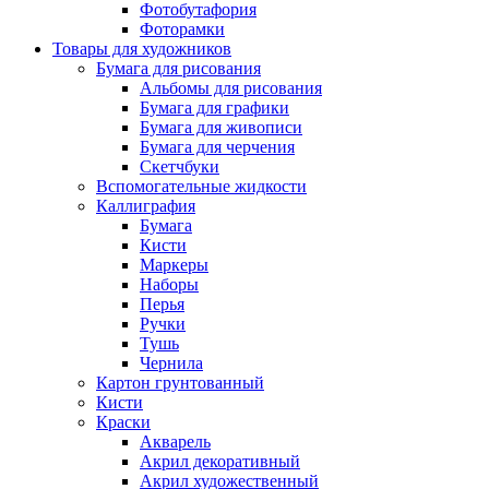
Фотобутафория
Фоторамки
Товары для художников
Бумага для рисования
Альбомы для рисования
Бумага для графики
Бумага для живописи
Бумага для черчения
Скетчбуки
Вспомогательные жидкости
Каллиграфия
Бумага
Кисти
Маркеры
Наборы
Перья
Ручки
Тушь
Чернила
Картон грунтованный
Кисти
Краски
Акварель
Акрил декоративный
Акрил художественный