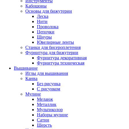
Инструменты
Кабошоны
Основы для бижутерии
Леска
Нити
Проволока
Цепочки
Шнуры
Ювелирные ленты
Станки для бисероплетения
Фурнитура для бижутерии
Фурнитура декоративная
Фурнитура техническая
Вышивание
Иглы для вышивания
Канва
Без рисунка
С рисунком
Мулине
Меланж
Металлик
Мультиколор
Наборы мулине
Сатин
Шерсть