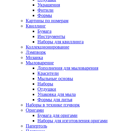
Украшения
Фитили
Формы
Картины по номерам
Квиллинг
Бумага
Инструменты
Наборы для квиллинга
Коллекционирование
Лэмпворк
Мозаика
Мыловарение
Дополнения для мыловарения
Красители
Мыльные основы
Наборы
Отдушки
Упаковка для мыла
Формы для литья
Наборы в технике пэчворк
Оригами
Бумага для оригами
Наборы для изготовления оригами
Папертоль