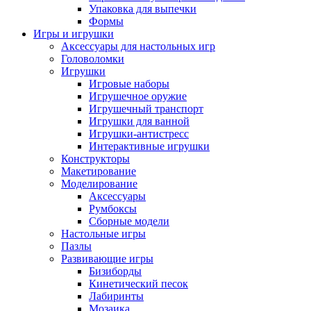
Упаковка для выпечки
Формы
Игры и игрушки
Аксессуары для настольных игр
Головоломки
Игрушки
Игровые наборы
Игрушечное оружие
Игрушечный транспорт
Игрушки для ванной
Игрушки-антистресс
Интерактивные игрушки
Конструкторы
Макетирование
Моделирование
Аксессуары
Румбоксы
Сборные модели
Настольные игры
Пазлы
Развивающие игры
Бизиборды
Кинетический песок
Лабиринты
Мозаика