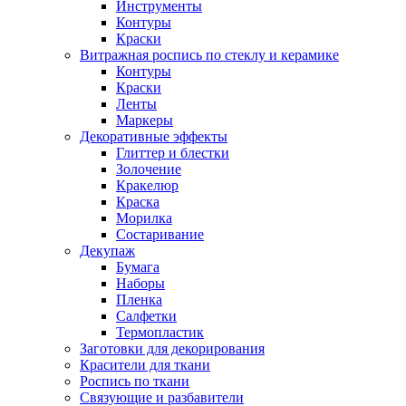
Инструменты
Контуры
Краски
Витражная роспись по стеклу и керамике
Контуры
Краски
Ленты
Маркеры
Декоративные эффекты
Глиттер и блестки
Золочение
Кракелюр
Краска
Морилка
Состаривание
Декупаж
Бумага
Наборы
Пленка
Салфетки
Термопластик
Заготовки для декорирования
Красители для ткани
Роспись по ткани
Связующие и разбавители