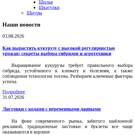
Шилья
Шкатулки
Шнуры
Наши новости
03.08.2026
Как вырастить кукурузу с высокой регулярностью
урожая: секреты выбора гибридов и агротехники
Выращивание кукурузы требует правильного выбора
гибрида, устойчивого к климату и болезням, а также
соблюдения технологии посева. Разбираем ключевые факторы
успеха.
Подробнее
31.07.2026
Листовки c кодами с переменными данными
На фоне современного рынка, забитого шаблонной
рекламой, традиционные листовки и буклеты все чаще
оказываются в корзине