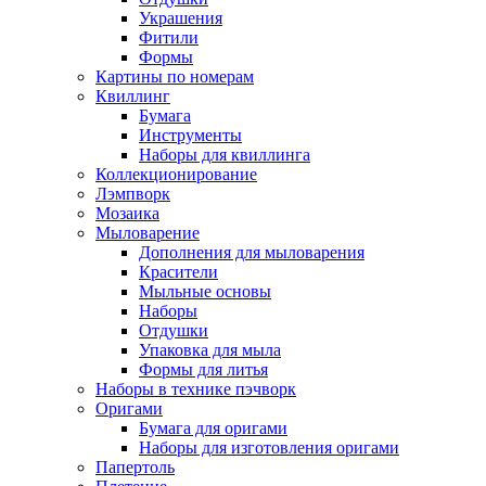
Украшения
Фитили
Формы
Картины по номерам
Квиллинг
Бумага
Инструменты
Наборы для квиллинга
Коллекционирование
Лэмпворк
Мозаика
Мыловарение
Дополнения для мыловарения
Красители
Мыльные основы
Наборы
Отдушки
Упаковка для мыла
Формы для литья
Наборы в технике пэчворк
Оригами
Бумага для оригами
Наборы для изготовления оригами
Папертоль