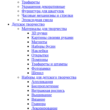
Трафареты
Украшения декоративные
Фурнитура для шкатулок
Часовые механизмы и стрелки
Эпоксидная смола
Детское творчество
Материалы для творчества
3D ручки
Картины своими руками
Магниты
Наборы бусин
Наклейки
Открытки
Помпоны
Трафареты и штампы
Фоторамки
Шенил
Наборы для детского творчества
Аппликация
Бисероплетение
Витражная роспись
Вышивание
Вязание
Гравюра
Декорирование