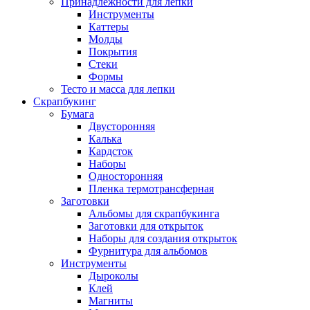
Принадлежности для лепки
Инструменты
Каттеры
Молды
Покрытия
Стеки
Формы
Тесто и масса для лепки
Скрапбукинг
Бумага
Двусторонняя
Калька
Кардсток
Наборы
Односторонняя
Пленка термотрансферная
Заготовки
Альбомы для скрапбукинга
Заготовки для открыток
Наборы для создания открыток
Фурнитура для альбомов
Инструменты
Дыроколы
Клей
Магниты