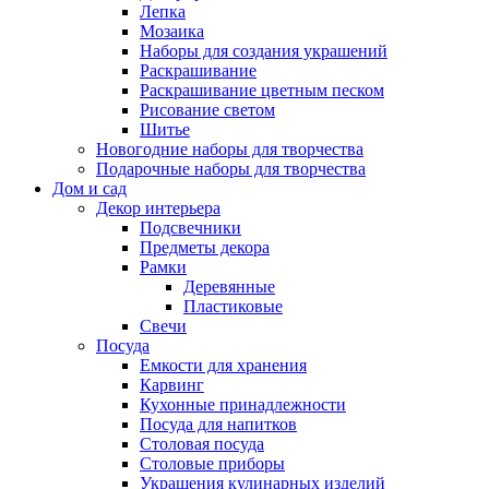
Лепка
Мозаика
Наборы для создания украшений
Раскрашивание
Раскрашивание цветным песком
Рисование светом
Шитье
Новогодние наборы для творчества
Подарочные наборы для творчества
Дом и сад
Декор интерьера
Подсвечники
Предметы декора
Рамки
Деревянные
Пластиковые
Свечи
Посуда
Емкости для хранения
Карвинг
Кухонные принадлежности
Посуда для напитков
Столовая посуда
Столовые приборы
Украшения кулинарных изделий