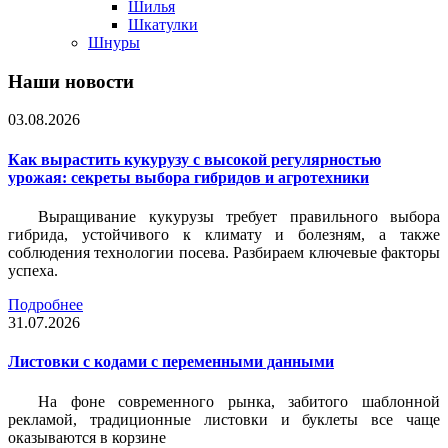
Шилья
Шкатулки
Шнуры
Наши новости
03.08.2026
Как вырастить кукурузу с высокой регулярностью
урожая: секреты выбора гибридов и агротехники
Выращивание кукурузы требует правильного выбора
гибрида, устойчивого к климату и болезням, а также
соблюдения технологии посева. Разбираем ключевые факторы
успеха.
Подробнее
31.07.2026
Листовки c кодами с переменными данными
На фоне современного рынка, забитого шаблонной
рекламой, традиционные листовки и буклеты все чаще
оказываются в корзине