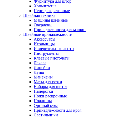
Фурнитура для штор
Хольнитены
Цепи декоративные
Швейная техника
Машины швейные
Оверлоки
Принадлежности для машин
Швейные принадлежности
Аксессуары
Игольницы
Измерительные ленты
Инструменты
Клеевые пистолеты
Лекала
Линейки
Лупы
Манекены
Маты для резки
Наборы для шитья
Наперстки
Ножи раскройные
Ножницы
Органайзеры
Принадлежности для кроя
Светильники