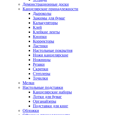
Демонстрационные доски
Канцелярские принадлежности
Дыроколы
Зажимы для бумаг
Калькуляторы
Клей
Клейкие ленты
Кнопки
Корректоры
Ластики
Настольные покрытия
Ножи канцелярские
Ножницы
Резаки
Скрепки
Степлеры
Точилки
Мелки
Настольные подставки
Канцелярские наборы
Лотки для бумаг
Органайзеры
Подставки для книг
Обложки