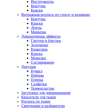
Инструменты
Контуры
Краски
Витражная роспись по стеклу и керамике
Контуры
Краски
Ленты
Маркеры
Декоративные эффекты
Глиттер и блестки
Золочение
Кракелюр
Краска
Морилка
Состаривание
Декупаж
Бумага
Наборы
Пленка
Салфетки
Термопластик
Заготовки для декорирования
Красители для ткани
Роспись по ткани
Связующие и разбавители