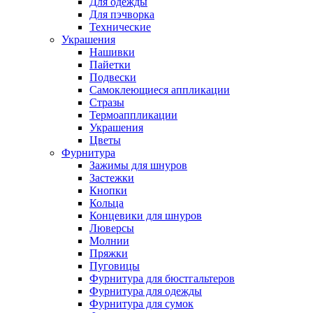
Для одежды
Для пэчворка
Технические
Украшения
Нашивки
Пайетки
Подвески
Самоклеющиеся аппликации
Стразы
Термоаппликации
Украшения
Цветы
Фурнитура
Зажимы для шнуров
Застежки
Кнопки
Кольца
Концевики для шнуров
Люверсы
Молнии
Пряжки
Пуговицы
Фурнитура для бюстгальтеров
Фурнитура для одежды
Фурнитура для сумок