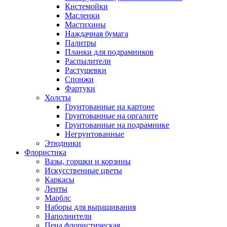
Кистемойки
Масленки
Мастихины
Наждачная бумага
Палитры
Планки для подрамников
Распылители
Растушевки
Спонжи
Фартуки
Холсты
Грунтованные на картоне
Грунтованные на оргалите
Грунтованные на подрамнике
Негрунтованные
Этюдники
Флористика
Вазы, горшки и корзины
Искусственные цветы
Каркасы
Ленты
Марблс
Наборы для выращивания
Наполнители
Пена флористическая