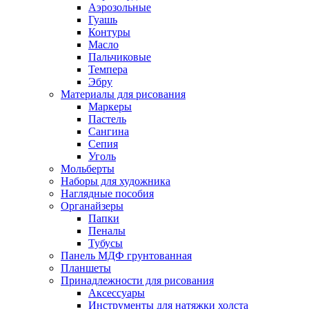
Аэрозольные
Гуашь
Контуры
Масло
Пальчиковые
Темпера
Эбру
Материалы для рисования
Маркеры
Пастель
Сангина
Сепия
Уголь
Мольберты
Наборы для художника
Наглядные пособия
Органайзеры
Папки
Пеналы
Тубусы
Панель МДФ грунтованная
Планшеты
Принадлежности для рисования
Аксессуары
Инструменты для натяжки холста