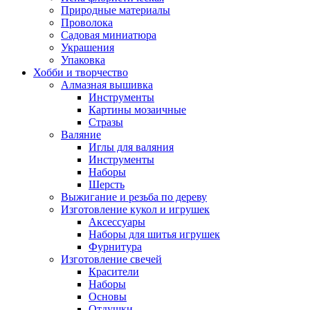
Природные материалы
Проволока
Садовая миниатюра
Украшения
Упаковка
Хобби и творчество
Алмазная вышивка
Инструменты
Картины мозаичные
Стразы
Валяние
Иглы для валяния
Инструменты
Наборы
Шерсть
Выжигание и резьба по дереву
Изготовление кукол и игрушек
Аксессуары
Наборы для шитья игрушек
Фурнитура
Изготовление свечей
Красители
Наборы
Основы
Отдушки