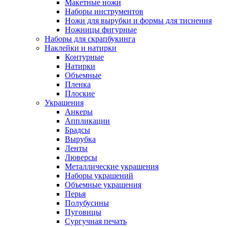
Макетные ножи
Наборы инструментов
Ножи для вырубки и формы для тиснения
Ножницы фигурные
Наборы для скрапбукинга
Наклейки и натирки
Контурные
Натирки
Объемные
Пленка
Плоские
Украшения
Анкеры
Аппликации
Брадсы
Вырубка
Ленты
Люверсы
Металлические украшения
Наборы украшений
Объемные украшения
Перья
Полубусины
Пуговицы
Сургучная печать