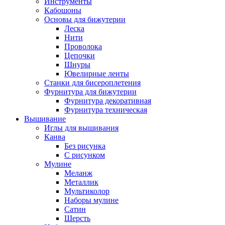
Инструменты
Кабошоны
Основы для бижутерии
Леска
Нити
Проволока
Цепочки
Шнуры
Ювелирные ленты
Станки для бисероплетения
Фурнитура для бижутерии
Фурнитура декоративная
Фурнитура техническая
Вышивание
Иглы для вышивания
Канва
Без рисунка
С рисунком
Мулине
Меланж
Металлик
Мультиколор
Наборы мулине
Сатин
Шерсть