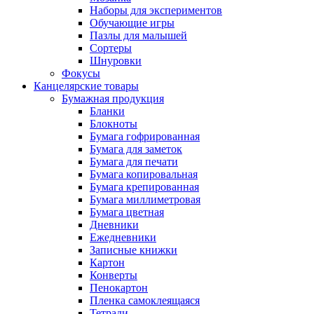
Наборы для экспериментов
Обучающие игры
Пазлы для малышей
Сортеры
Шнуровки
Фокусы
Канцелярские товары
Бумажная продукция
Бланки
Блокноты
Бумага гофрированная
Бумага для заметок
Бумага для печати
Бумага копировальная
Бумага крепированная
Бумага миллиметровая
Бумага цветная
Дневники
Ежедневники
Записные книжки
Картон
Конверты
Пенокартон
Пленка самоклеящаяся
Тетради