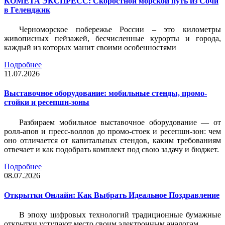
КОМЕТА ЭКСПРЕСС: Скоростной морской путь из Сочи
в Геленджик
Черноморское побережье России – это километры
живописных пейзажей, бесчисленные курорты и города,
каждый из которых манит своими особенностями
Подробнее
11.07.2026
Выставочное оборудование: мобильные стенды, промо-
стойки и ресепшн-зоны
Разбираем мобильное выставочное оборудование — от
ролл-апов и пресс-воллов до промо-стоек и ресепшн-зон: чем
оно отличается от капитальных стендов, каким требованиям
отвечает и как подобрать комплект под свою задачу и бюджет.
Подробнее
08.07.2026
Открытки Онлайн: Как Выбрать Идеальное Поздравление
В эпоху цифровых технологий традиционные бумажные
открытки уступают место своим электронным аналогам