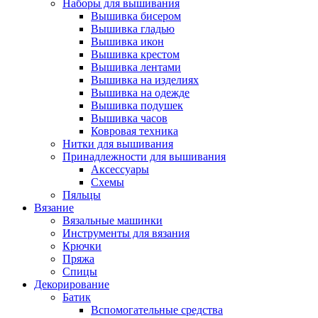
Наборы для вышивания
Вышивка бисером
Вышивка гладью
Вышивка икон
Вышивка крестом
Вышивка лентами
Вышивка на изделиях
Вышивка на одежде
Вышивка подушек
Вышивка часов
Ковровая техника
Нитки для вышивания
Принадлежности для вышивания
Аксессуары
Схемы
Пяльцы
Вязание
Вязальные машинки
Инструменты для вязания
Крючки
Пряжа
Спицы
Декорирование
Батик
Вспомогательные средства