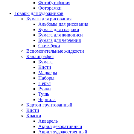
Фотобутафория
Фоторамки
Товары для художников
Бумага для рисования
Альбомы для рисования
Бумага для графики
Бумага для живописи
Бумага для черчения
Скетчбуки
Вспомогательные жидкости
Каллиграфия
Бумага
Кисти
Маркеры
Наборы
Перья
Ручки
Тушь
Чернила
Картон грунтованный
Кисти
Краски
Акварель
Акрил декоративный
Акрил художественный