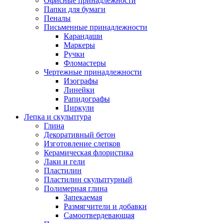
Офисные принадлежности
Папки для бумаги
Пеналы
Письменные принадлежности
Карандаши
Маркеры
Ручки
Фломастеры
Чертежные принадлежности
Изографы
Линейки
Рапидографы
Циркули
Лепка и скульптура
Глина
Декоративный бетон
Изготовление слепков
Керамическая флористика
Лаки и гели
Пластилин
Пластилин скульптурный
Полимерная глина
Запекаемая
Размягчители и добавки
Самоотвердевающая