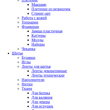
Плетение
Макраме
Плетение из резиночек
Стринг-арт
Работа с кожей
Топиарии
Фоамиран
Замша пластичная
Каттеры
Молды
Наборы
Чеканка
Шитье
Булавки
Иглы
Ленты для шитья
Ленты декоративные
Ленты технические
Наполнители
Нитки
Ткани
Для батика
Для валяния
Для декора
Для игрушек