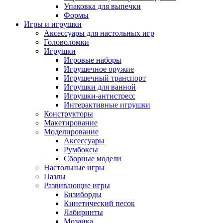
Упаковка для выпечки
Формы
Игры и игрушки
Аксессуары для настольных игр
Головоломки
Игрушки
Игровые наборы
Игрушечное оружие
Игрушечный транспорт
Игрушки для ванной
Игрушки-антистресс
Интерактивные игрушки
Конструкторы
Макетирование
Моделирование
Аксессуары
Румбоксы
Сборные модели
Настольные игры
Пазлы
Развивающие игры
Бизиборды
Кинетический песок
Лабиринты
Мозаика