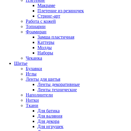
Плетение
Макраме
Плетение из резиночек
Стринг-арт
Работа с кожей
Топиарии
Фоамиран
Замша пластичная
Каттеры
Молды
Наборы
Чеканка
Шитье
Булавки
Иглы
Ленты для шитья
Ленты декоративные
Ленты технические
Наполнители
Нитки
Ткани
Для батика
Для валяния
Для декора
Для игрушек