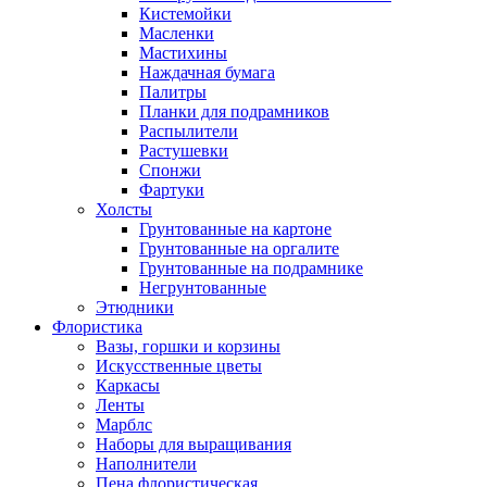
Кистемойки
Масленки
Мастихины
Наждачная бумага
Палитры
Планки для подрамников
Распылители
Растушевки
Спонжи
Фартуки
Холсты
Грунтованные на картоне
Грунтованные на оргалите
Грунтованные на подрамнике
Негрунтованные
Этюдники
Флористика
Вазы, горшки и корзины
Искусственные цветы
Каркасы
Ленты
Марблс
Наборы для выращивания
Наполнители
Пена флористическая