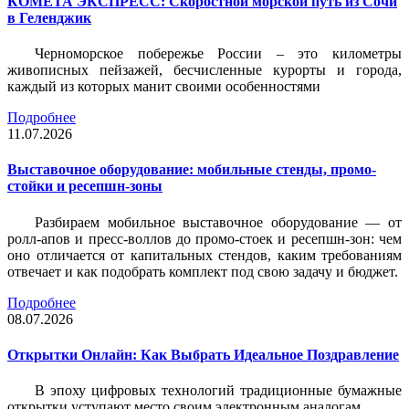
КОМЕТА ЭКСПРЕСС: Скоростной морской путь из Сочи
в Геленджик
Черноморское побережье России – это километры
живописных пейзажей, бесчисленные курорты и города,
каждый из которых манит своими особенностями
Подробнее
11.07.2026
Выставочное оборудование: мобильные стенды, промо-
стойки и ресепшн-зоны
Разбираем мобильное выставочное оборудование — от
ролл-апов и пресс-воллов до промо-стоек и ресепшн-зон: чем
оно отличается от капитальных стендов, каким требованиям
отвечает и как подобрать комплект под свою задачу и бюджет.
Подробнее
08.07.2026
Открытки Онлайн: Как Выбрать Идеальное Поздравление
В эпоху цифровых технологий традиционные бумажные
открытки уступают место своим электронным аналогам