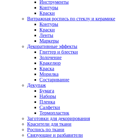
Инструменты
Контуры
Краски
Витражная роспись по стеклу и керамике
Контуры
Краски
Ленты
Маркеры
Декоративные эффекты
Глиттер и блестки
Золочение
Кракелюр
Краска
Морилка
Состаривание
Декупаж
Бумага
Наборы
Пленка
Салфетки
Термопластик
Заготовки для декорирования
Красители для ткани
Роспись по ткани
Связующие и разбавители