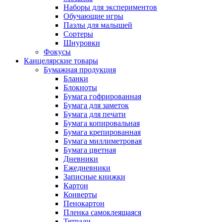
Наборы для экспериментов
Обучающие игры
Пазлы для малышей
Сортеры
Шнуровки
Фокусы
Канцелярские товары
Бумажная продукция
Бланки
Блокноты
Бумага гофрированная
Бумага для заметок
Бумага для печати
Бумага копировальная
Бумага крепированная
Бумага миллиметровая
Бумага цветная
Дневники
Ежедневники
Записные книжки
Картон
Конверты
Пенокартон
Пленка самоклеящаяся
Тетради