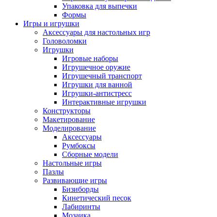
Упаковка для выпечки
Формы
Игры и игрушки
Аксессуары для настольных игр
Головоломки
Игрушки
Игровые наборы
Игрушечное оружие
Игрушечный транспорт
Игрушки для ванной
Игрушки-антистресс
Интерактивные игрушки
Конструкторы
Макетирование
Моделирование
Аксессуары
Румбоксы
Сборные модели
Настольные игры
Пазлы
Развивающие игры
Бизиборды
Кинетический песок
Лабиринты
Мозаика