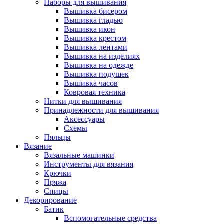
Наборы для вышивания
Вышивка бисером
Вышивка гладью
Вышивка икон
Вышивка крестом
Вышивка лентами
Вышивка на изделиях
Вышивка на одежде
Вышивка подушек
Вышивка часов
Ковровая техника
Нитки для вышивания
Принадлежности для вышивания
Аксессуары
Схемы
Пяльцы
Вязание
Вязальные машинки
Инструменты для вязания
Крючки
Пряжа
Спицы
Декорирование
Батик
Вспомогательные средства