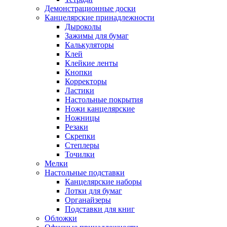
Демонстрационные доски
Канцелярские принадлежности
Дыроколы
Зажимы для бумаг
Калькуляторы
Клей
Клейкие ленты
Кнопки
Корректоры
Ластики
Настольные покрытия
Ножи канцелярские
Ножницы
Резаки
Скрепки
Степлеры
Точилки
Мелки
Настольные подставки
Канцелярские наборы
Лотки для бумаг
Органайзеры
Подставки для книг
Обложки