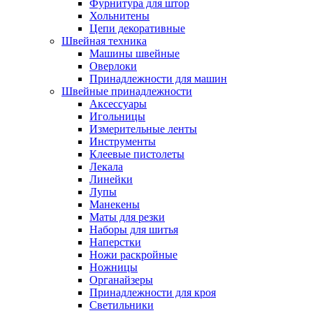
Фурнитура для штор
Хольнитены
Цепи декоративные
Швейная техника
Машины швейные
Оверлоки
Принадлежности для машин
Швейные принадлежности
Аксессуары
Игольницы
Измерительные ленты
Инструменты
Клеевые пистолеты
Лекала
Линейки
Лупы
Манекены
Маты для резки
Наборы для шитья
Наперстки
Ножи раскройные
Ножницы
Органайзеры
Принадлежности для кроя
Светильники