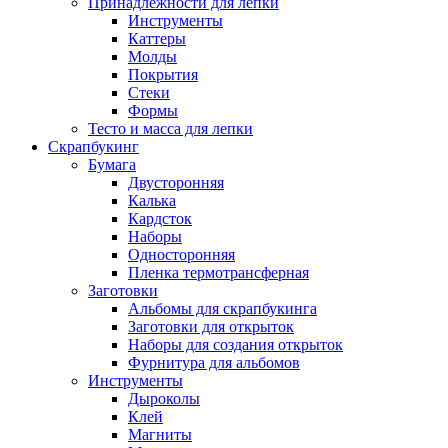
Принадлежности для лепки
Инструменты
Каттеры
Молды
Покрытия
Стеки
Формы
Тесто и масса для лепки
Скрапбукинг
Бумага
Двусторонняя
Калька
Кардсток
Наборы
Односторонняя
Пленка термотрансферная
Заготовки
Альбомы для скрапбукинга
Заготовки для открыток
Наборы для создания открыток
Фурнитура для альбомов
Инструменты
Дыроколы
Клей
Магниты