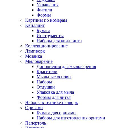
Украшения
Фитили
Формы
Картины по номерам
Квиллинг
Бумага
Инструменты
Наборы для квиллинга
Коллекционирование
Лэмпворк
Мозаика
Мыловарение
Дополнения для мыловарения
Красители
Мыльные основы
Наборы
Отдушки
Упаковка для мыла
Формы для литья
Наборы в технике пэчворк
Оригами
Бумага для оригами
Наборы для изготовления оригами
Папертоль