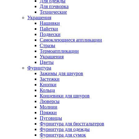
Для одежды
Для пэчворка
Технические
Украшения
Нашивки
Пайетки
Подвески
Самоклеющиеся аппликации
Стразы
Термоаппликации
Украшения
Цветы
Фурнитура
Зажимы для шнуров
Застежки
Кнопки
Кольца
Концевики для шнуров
Люверсы
Молнии
Пряжки
Пуговицы
Фурнитура для бюстгальтеров
Фурнитура для одежды
Фурнитура для сумок