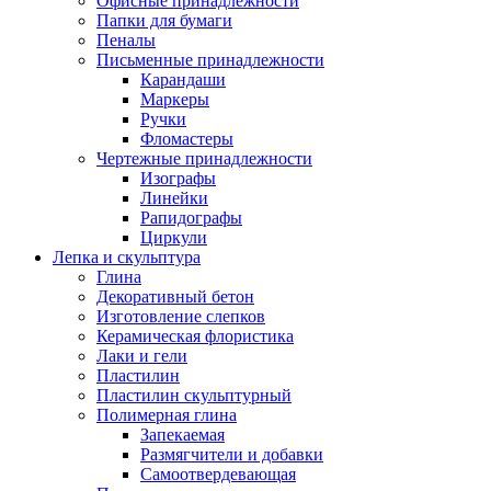
Офисные принадлежности
Папки для бумаги
Пеналы
Письменные принадлежности
Карандаши
Маркеры
Ручки
Фломастеры
Чертежные принадлежности
Изографы
Линейки
Рапидографы
Циркули
Лепка и скульптура
Глина
Декоративный бетон
Изготовление слепков
Керамическая флористика
Лаки и гели
Пластилин
Пластилин скульптурный
Полимерная глина
Запекаемая
Размягчители и добавки
Самоотвердевающая