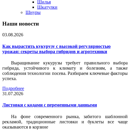
Шилья
Шкатулки
Шнуры
Наши новости
03.08.2026
Как вырастить кукурузу с высокой регулярностью
урожая: секреты выбора гибридов и агротехники
Выращивание кукурузы требует правильного выбора
гибрида, устойчивого к климату и болезням, а также
соблюдения технологии посева. Разбираем ключевые факторы
успеха.
Подробнее
31.07.2026
Листовки c кодами с переменными данными
На фоне современного рынка, забитого шаблонной
рекламой, традиционные листовки и буклеты все чаще
оказываются в корзине