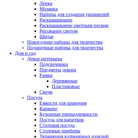
Лепка
Мозаика
Наборы для создания украшений
Раскрашивание
Раскрашивание цветным песком
Рисование светом
Шитье
Новогодние наборы для творчества
Подарочные наборы для творчества
Дом и сад
Декор интерьера
Подсвечники
Предметы декора
Рамки
Деревянные
Пластиковые
Свечи
Посуда
Емкости для хранения
Карвинг
Кухонные принадлежности
Посуда для напитков
Столовая посуда
Столовые приборы
Украшения кулинарных изделий