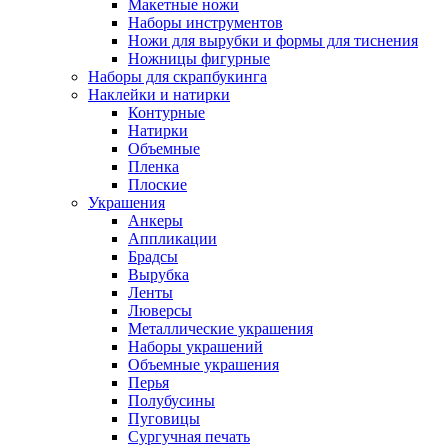
Макетные ножи
Наборы инструментов
Ножи для вырубки и формы для тиснения
Ножницы фигурные
Наборы для скрапбукинга
Наклейки и натирки
Контурные
Натирки
Объемные
Пленка
Плоские
Украшения
Анкеры
Аппликации
Брадсы
Вырубка
Ленты
Люверсы
Металлические украшения
Наборы украшений
Объемные украшения
Перья
Полубусины
Пуговицы
Сургучная печать