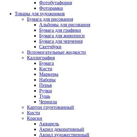
Фотобутафория
Фоторамки
Товары для художников
Бумага для рисования
Альбомы для рисования
Бумага для графики
Бумага для живописи
Бумага для черчения
Скетчбуки
Вспомогательные жидкости
Каллиграфия
Бумага
Кисти
Маркеры
Наборы
Перья
Ручки
Тушь
Чернила
Картон грунтованный
Кисти
Краски
Акварель
Акрил декоративный
Акрил художественный