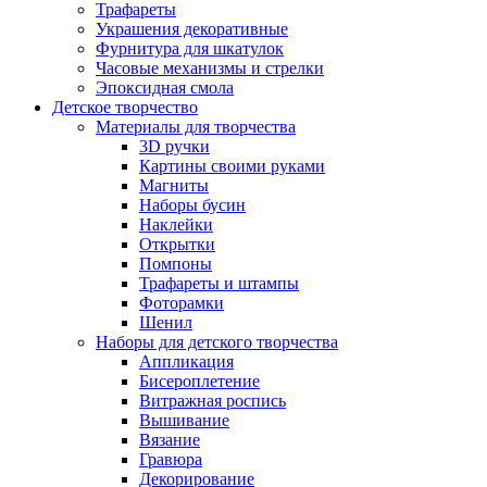
Трафареты
Украшения декоративные
Фурнитура для шкатулок
Часовые механизмы и стрелки
Эпоксидная смола
Детское творчество
Материалы для творчества
3D ручки
Картины своими руками
Магниты
Наборы бусин
Наклейки
Открытки
Помпоны
Трафареты и штампы
Фоторамки
Шенил
Наборы для детского творчества
Аппликация
Бисероплетение
Витражная роспись
Вышивание
Вязание
Гравюра
Декорирование