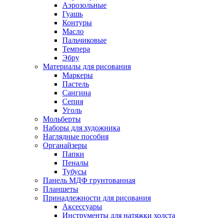
Аэрозольные
Гуашь
Контуры
Масло
Пальчиковые
Темпера
Эбру
Материалы для рисования
Маркеры
Пастель
Сангина
Сепия
Уголь
Мольберты
Наборы для художника
Наглядные пособия
Органайзеры
Папки
Пеналы
Тубусы
Панель МДФ грунтованная
Планшеты
Принадлежности для рисования
Аксессуары
Инструменты для натяжки холста