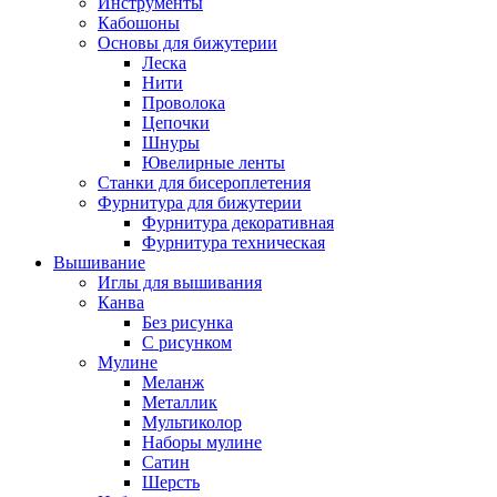
Инструменты
Кабошоны
Основы для бижутерии
Леска
Нити
Проволока
Цепочки
Шнуры
Ювелирные ленты
Станки для бисероплетения
Фурнитура для бижутерии
Фурнитура декоративная
Фурнитура техническая
Вышивание
Иглы для вышивания
Канва
Без рисунка
С рисунком
Мулине
Меланж
Металлик
Мультиколор
Наборы мулине
Сатин
Шерсть