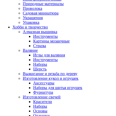
Природные материалы
Проволока
Садовая миниатюра
Украшения
Упаковка
Хобби и творчество
Алмазная вышивка
Инструменты
Картины мозаичные
Стразы
Валяние
Иглы для валяния
Инструменты
Наборы
Шерсть
Выжигание и резьба по дереву
Изготовление кукол и игрушек
Аксессуары
Наборы для шитья игрушек
Фурнитура
Изготовление свечей
Красители
Наборы
Основы
Отдушки