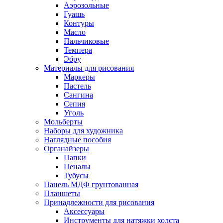
Аэрозольные
Гуашь
Контуры
Масло
Пальчиковые
Темпера
Эбру
Материалы для рисования
Маркеры
Пастель
Сангина
Сепия
Уголь
Мольберты
Наборы для художника
Наглядные пособия
Органайзеры
Папки
Пеналы
Тубусы
Панель МДФ грунтованная
Планшеты
Принадлежности для рисования
Аксессуары
Инструменты для натяжки холста