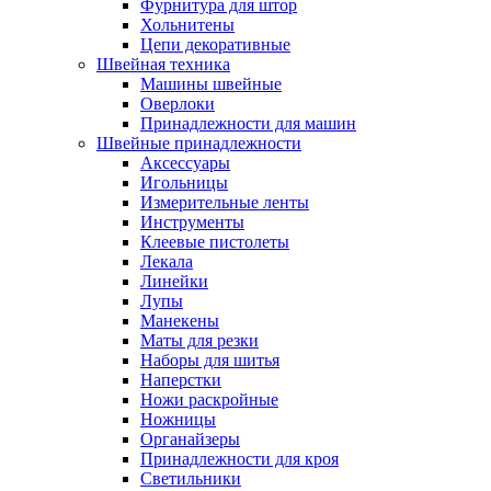
Фурнитура для штор
Хольнитены
Цепи декоративные
Швейная техника
Машины швейные
Оверлоки
Принадлежности для машин
Швейные принадлежности
Аксессуары
Игольницы
Измерительные ленты
Инструменты
Клеевые пистолеты
Лекала
Линейки
Лупы
Манекены
Маты для резки
Наборы для шитья
Наперстки
Ножи раскройные
Ножницы
Органайзеры
Принадлежности для кроя
Светильники