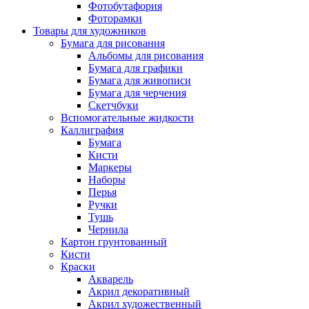
Фотобутафория
Фоторамки
Товары для художников
Бумага для рисования
Альбомы для рисования
Бумага для графики
Бумага для живописи
Бумага для черчения
Скетчбуки
Вспомогательные жидкости
Каллиграфия
Бумага
Кисти
Маркеры
Наборы
Перья
Ручки
Тушь
Чернила
Картон грунтованный
Кисти
Краски
Акварель
Акрил декоративный
Акрил художественный