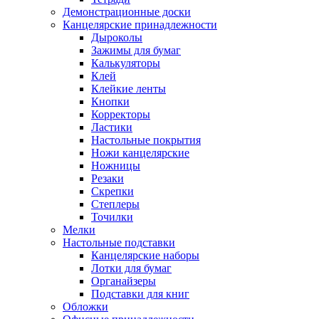
Демонстрационные доски
Канцелярские принадлежности
Дыроколы
Зажимы для бумаг
Калькуляторы
Клей
Клейкие ленты
Кнопки
Корректоры
Ластики
Настольные покрытия
Ножи канцелярские
Ножницы
Резаки
Скрепки
Степлеры
Точилки
Мелки
Настольные подставки
Канцелярские наборы
Лотки для бумаг
Органайзеры
Подставки для книг
Обложки