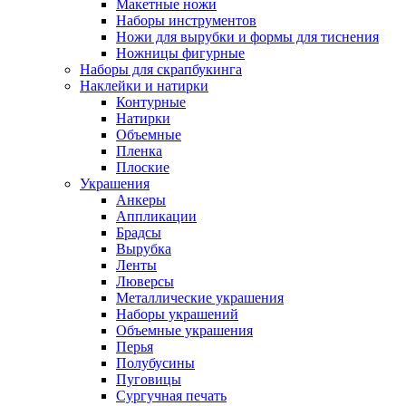
Макетные ножи
Наборы инструментов
Ножи для вырубки и формы для тиснения
Ножницы фигурные
Наборы для скрапбукинга
Наклейки и натирки
Контурные
Натирки
Объемные
Пленка
Плоские
Украшения
Анкеры
Аппликации
Брадсы
Вырубка
Ленты
Люверсы
Металлические украшения
Наборы украшений
Объемные украшения
Перья
Полубусины
Пуговицы
Сургучная печать