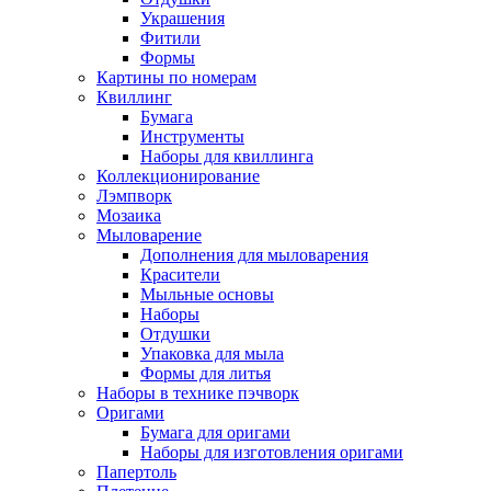
Украшения
Фитили
Формы
Картины по номерам
Квиллинг
Бумага
Инструменты
Наборы для квиллинга
Коллекционирование
Лэмпворк
Мозаика
Мыловарение
Дополнения для мыловарения
Красители
Мыльные основы
Наборы
Отдушки
Упаковка для мыла
Формы для литья
Наборы в технике пэчворк
Оригами
Бумага для оригами
Наборы для изготовления оригами
Папертоль