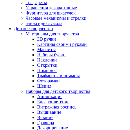
Трафареты
Украшения декоративные
Фурнитура для шкатулок
Часовые механизмы и стрелки
Эпоксидная смола
Детское творчество
Материалы для творчества
3D ручки
Картины своими руками
Магниты
Наборы бусин
Наклейки
Открытки
Помпоны
Трафареты и штампы
Фоторамки
Шенил
Наборы для детского творчества
Аппликация
Бисероплетение
Витражная роспись
Вышивание
Вязание
Гравюра
Декорирование