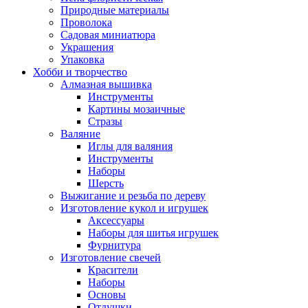
Природные материалы
Проволока
Садовая миниатюра
Украшения
Упаковка
Хобби и творчество
Алмазная вышивка
Инструменты
Картины мозаичные
Стразы
Валяние
Иглы для валяния
Инструменты
Наборы
Шерсть
Выжигание и резьба по дереву
Изготовление кукол и игрушек
Аксессуары
Наборы для шитья игрушек
Фурнитура
Изготовление свечей
Красители
Наборы
Основы
Отдушки