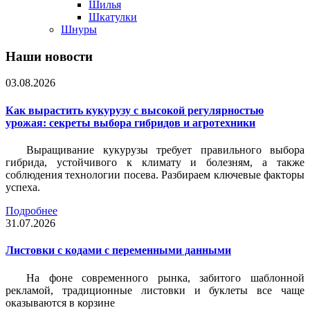
Шилья
Шкатулки
Шнуры
Наши новости
03.08.2026
Как вырастить кукурузу с высокой регулярностью
урожая: секреты выбора гибридов и агротехники
Выращивание кукурузы требует правильного выбора
гибрида, устойчивого к климату и болезням, а также
соблюдения технологии посева. Разбираем ключевые факторы
успеха.
Подробнее
31.07.2026
Листовки c кодами с переменными данными
На фоне современного рынка, забитого шаблонной
рекламой, традиционные листовки и буклеты все чаще
оказываются в корзине