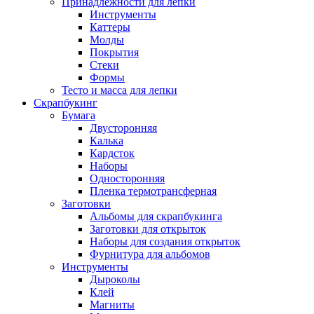
Принадлежности для лепки
Инструменты
Каттеры
Молды
Покрытия
Стеки
Формы
Тесто и масса для лепки
Скрапбукинг
Бумага
Двусторонняя
Калька
Кардсток
Наборы
Односторонняя
Пленка термотрансферная
Заготовки
Альбомы для скрапбукинга
Заготовки для открыток
Наборы для создания открыток
Фурнитура для альбомов
Инструменты
Дыроколы
Клей
Магниты