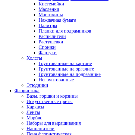
Кистемойки
Масленки
Мастихины
Наждачная бумага
Палитры
Планки для подрамников
Распылители
Растушевки
Спонжи
Фартуки
Холсты
Грунтованные на картоне
Грунтованные на оргалите
Грунтованные на подрамнике
Негрунтованные
Этюдники
Флористика
Вазы, горшки и корзины
Искусственные цветы
Каркасы
Ленты
Марблс
Наборы для выращивания
Наполнители
Пена флористическая