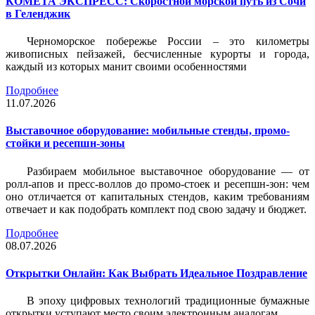
КОМЕТА ЭКСПРЕСС: Скоростной морской путь из Сочи
в Геленджик
Черноморское побережье России – это километры
живописных пейзажей, бесчисленные курорты и города,
каждый из которых манит своими особенностями
Подробнее
11.07.2026
Выставочное оборудование: мобильные стенды, промо-
стойки и ресепшн-зоны
Разбираем мобильное выставочное оборудование — от
ролл-апов и пресс-воллов до промо-стоек и ресепшн-зон: чем
оно отличается от капитальных стендов, каким требованиям
отвечает и как подобрать комплект под свою задачу и бюджет.
Подробнее
08.07.2026
Открытки Онлайн: Как Выбрать Идеальное Поздравление
В эпоху цифровых технологий традиционные бумажные
открытки уступают место своим электронным аналогам