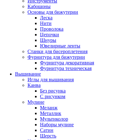
Инструменты
Кабошоны
Основы для бижутерии
Леска
Нити
Проволока
Цепочки
Шнуры
Ювелирные ленты
Станки для бисероплетения
Фурнитура для бижутерии
Фурнитура декоративная
Фурнитура техническая
Вышивание
Иглы для вышивания
Канва
Без рисунка
С рисунком
Мулине
Меланж
Металлик
Мультиколор
Наборы мулине
Сатин
Шерсть