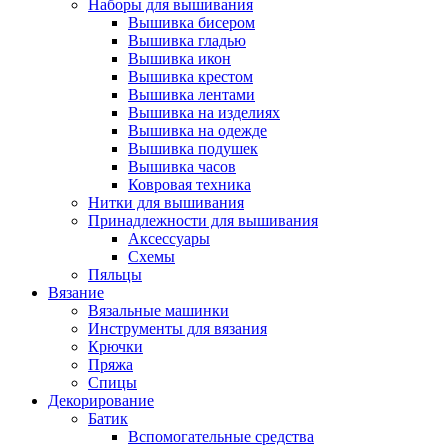
Наборы для вышивания
Вышивка бисером
Вышивка гладью
Вышивка икон
Вышивка крестом
Вышивка лентами
Вышивка на изделиях
Вышивка на одежде
Вышивка подушек
Вышивка часов
Ковровая техника
Нитки для вышивания
Принадлежности для вышивания
Аксессуары
Схемы
Пяльцы
Вязание
Вязальные машинки
Инструменты для вязания
Крючки
Пряжа
Спицы
Декорирование
Батик
Вспомогательные средства