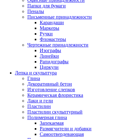
Офисные принадлежности
Папки для бумаги
Пеналы
Письменные принадлежности
Карандаши
Маркеры
Ручки
Фломастеры
Чертежные принадлежности
Изографы
Линейки
Рапидографы
Циркули
Лепка и скульптура
Глина
Декоративный бетон
Изготовление слепков
Керамическая флористика
Лаки и гели
Пластилин
Пластилин скульптурный
Полимерная глина
Запекаемая
Размягчители и добавки
Самоотвердевающая