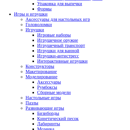
Упаковка для выпечки
Формы
Игры и игрушки
Аксессуары для настольных игр
Головоломки
Игрушки
Игровые наборы
Игрушечное оружие
Игрушечный транспорт
Игрушки для ванной
Игрушки-антистресс
Интерактивные игрушки
Конструкторы
Макетирование
Моделирование
Аксессуары
Румбоксы
Сборные модели
Настольные игры
Пазлы
Развивающие игры
Бизиборды
Кинетический песок
Лабиринты
Мозаика