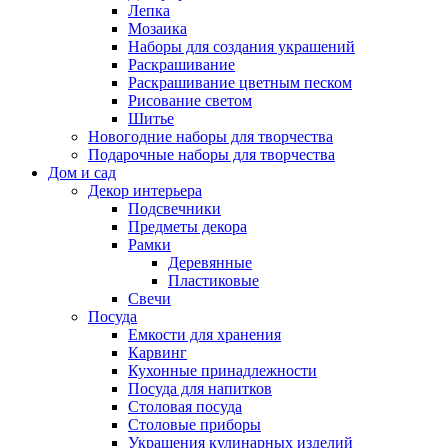
Лепка
Мозаика
Наборы для создания украшений
Раскрашивание
Раскрашивание цветным песком
Рисование светом
Шитье
Новогодние наборы для творчества
Подарочные наборы для творчества
Дом и сад
Декор интерьера
Подсвечники
Предметы декора
Рамки
Деревянные
Пластиковые
Свечи
Посуда
Емкости для хранения
Карвинг
Кухонные принадлежности
Посуда для напитков
Столовая посуда
Столовые приборы
Украшения кулинарных изделий