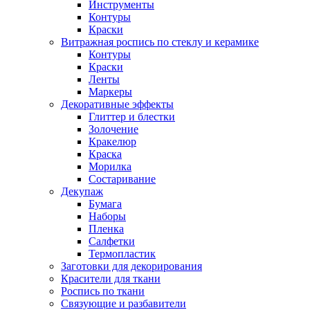
Инструменты
Контуры
Краски
Витражная роспись по стеклу и керамике
Контуры
Краски
Ленты
Маркеры
Декоративные эффекты
Глиттер и блестки
Золочение
Кракелюр
Краска
Морилка
Состаривание
Декупаж
Бумага
Наборы
Пленка
Салфетки
Термопластик
Заготовки для декорирования
Красители для ткани
Роспись по ткани
Связующие и разбавители