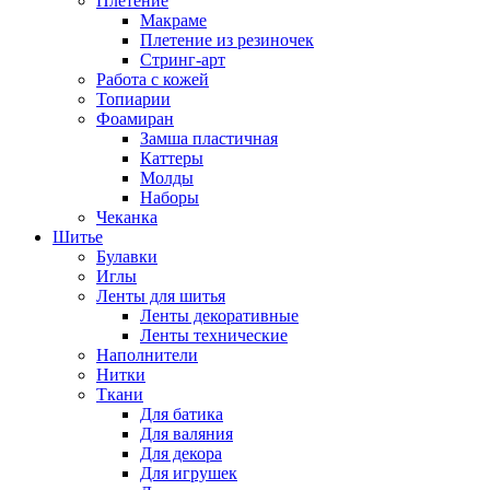
Плетение
Макраме
Плетение из резиночек
Стринг-арт
Работа с кожей
Топиарии
Фоамиран
Замша пластичная
Каттеры
Молды
Наборы
Чеканка
Шитье
Булавки
Иглы
Ленты для шитья
Ленты декоративные
Ленты технические
Наполнители
Нитки
Ткани
Для батика
Для валяния
Для декора
Для игрушек