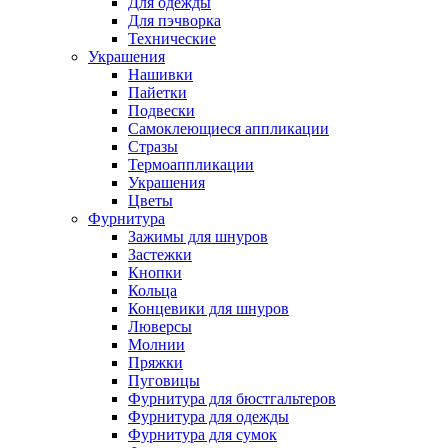
Для одежды
Для пэчворка
Технические
Украшения
Нашивки
Пайетки
Подвески
Самоклеющиеся аппликации
Стразы
Термоаппликации
Украшения
Цветы
Фурнитура
Зажимы для шнуров
Застежки
Кнопки
Кольца
Концевики для шнуров
Люверсы
Молнии
Пряжки
Пуговицы
Фурнитура для бюстгальтеров
Фурнитура для одежды
Фурнитура для сумок