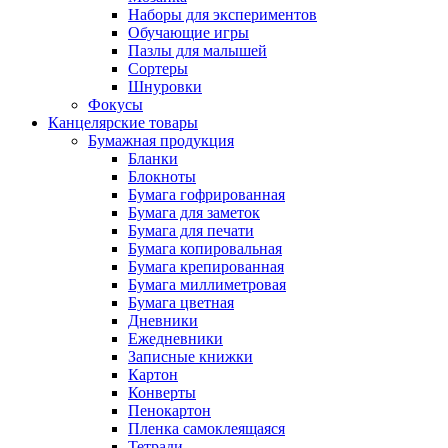
Наборы для экспериментов
Обучающие игры
Пазлы для малышей
Сортеры
Шнуровки
Фокусы
Канцелярские товары
Бумажная продукция
Бланки
Блокноты
Бумага гофрированная
Бумага для заметок
Бумага для печати
Бумага копировальная
Бумага крепированная
Бумага миллиметровая
Бумага цветная
Дневники
Ежедневники
Записные книжки
Картон
Конверты
Пенокартон
Пленка самоклеящаяся
Тетради