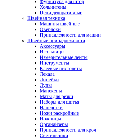
Фурнитура для штор
Хольнитены
Цепи декоративные
Швейная техника
Машины швейные
Оверлоки
Принадлежности для машин
Швейные принадлежности
Аксессуары
Игольницы
Измерительные ленты
Инструменты
Клеевые пистолеты
Лекала
Линейки
Лупы
Манекены
Маты для резки
Наборы для шитья
Наперстки
Ножи раскройные
Ножницы
Органайзеры
Принадлежности для кроя
Светильники