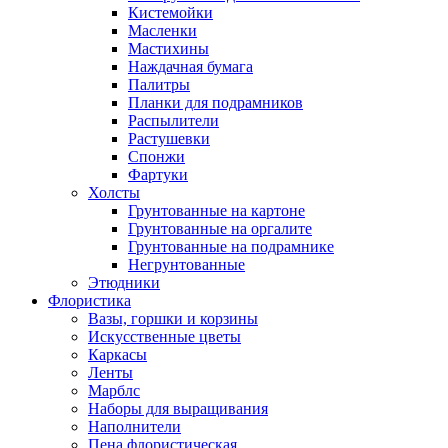
Кистемойки
Масленки
Мастихины
Наждачная бумага
Палитры
Планки для подрамников
Распылители
Растушевки
Спонжи
Фартуки
Холсты
Грунтованные на картоне
Грунтованные на оргалите
Грунтованные на подрамнике
Негрунтованные
Этюдники
Флористика
Вазы, горшки и корзины
Искусственные цветы
Каркасы
Ленты
Марблс
Наборы для выращивания
Наполнители
Пена флористическая