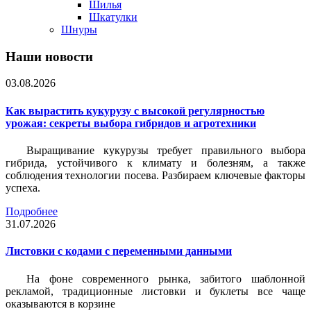
Шилья
Шкатулки
Шнуры
Наши новости
03.08.2026
Как вырастить кукурузу с высокой регулярностью
урожая: секреты выбора гибридов и агротехники
Выращивание кукурузы требует правильного выбора
гибрида, устойчивого к климату и болезням, а также
соблюдения технологии посева. Разбираем ключевые факторы
успеха.
Подробнее
31.07.2026
Листовки c кодами с переменными данными
На фоне современного рынка, забитого шаблонной
рекламой, традиционные листовки и буклеты все чаще
оказываются в корзине