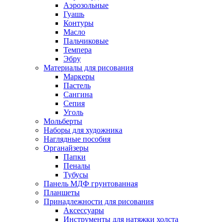
Аэрозольные
Гуашь
Контуры
Масло
Пальчиковые
Темпера
Эбру
Материалы для рисования
Маркеры
Пастель
Сангина
Сепия
Уголь
Мольберты
Наборы для художника
Наглядные пособия
Органайзеры
Папки
Пеналы
Тубусы
Панель МДФ грунтованная
Планшеты
Принадлежности для рисования
Аксессуары
Инструменты для натяжки холста