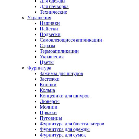
Для одежды
Для пэчворка
Технические
Украшения
Нашивки
Пайетки
Подвески
Самоклеющиеся аппликации
Стразы
Термоаппликации
Украшения
Цветы
Фурнитура
Зажимы для шнуров
Застежки
Кнопки
Кольца
Концевики для шнуров
Люверсы
Молнии
Пряжки
Пуговицы
Фурнитура для бюстгальтеров
Фурнитура для одежды
Фурнитура для сумок