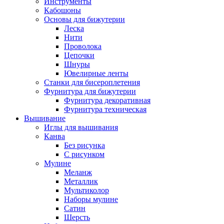
Инструменты
Кабошоны
Основы для бижутерии
Леска
Нити
Проволока
Цепочки
Шнуры
Ювелирные ленты
Станки для бисероплетения
Фурнитура для бижутерии
Фурнитура декоративная
Фурнитура техническая
Вышивание
Иглы для вышивания
Канва
Без рисунка
С рисунком
Мулине
Меланж
Металлик
Мультиколор
Наборы мулине
Сатин
Шерсть