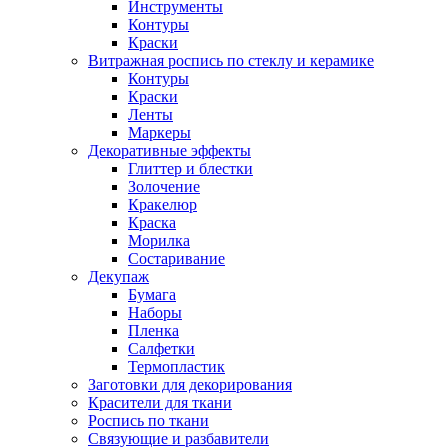
Инструменты
Контуры
Краски
Витражная роспись по стеклу и керамике
Контуры
Краски
Ленты
Маркеры
Декоративные эффекты
Глиттер и блестки
Золочение
Кракелюр
Краска
Морилка
Состаривание
Декупаж
Бумага
Наборы
Пленка
Салфетки
Термопластик
Заготовки для декорирования
Красители для ткани
Роспись по ткани
Связующие и разбавители