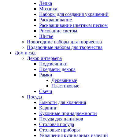
Лепка
Мозаика
Наборы для создания украшений
Раскрашивание
Раскрашивание цветным песком
Рисование светом
Шитье
Новогодние наборы для творчества
Подарочные наборы для творчества
Дом и сад
Декор интерьера
Подсвечники
Предметы декора
Рамки
Деревянные
Пластиковые
Свечи
Посуда
Емкости для хранения
Карвинг
Кухонные принадлежности
Посуда для напитков
Столовая посуда
Столовые приборы
Украшения кулинарных изделий