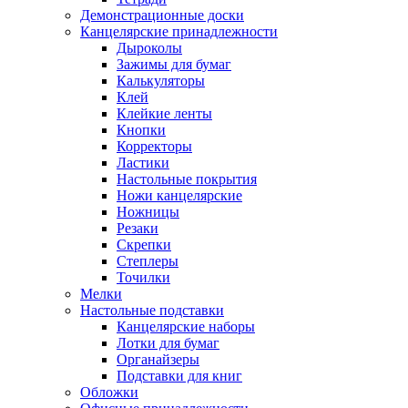
Демонстрационные доски
Канцелярские принадлежности
Дыроколы
Зажимы для бумаг
Калькуляторы
Клей
Клейкие ленты
Кнопки
Корректоры
Ластики
Настольные покрытия
Ножи канцелярские
Ножницы
Резаки
Скрепки
Степлеры
Точилки
Мелки
Настольные подставки
Канцелярские наборы
Лотки для бумаг
Органайзеры
Подставки для книг
Обложки