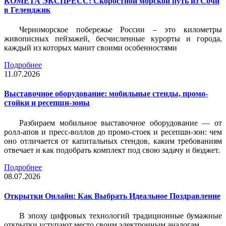
КОМЕТА ЭКСПРЕСС: Скоростной морской путь из Сочи
в Геленджик
Черноморское побережье России – это километры
живописных пейзажей, бесчисленные курорты и города,
каждый из которых манит своими особенностями
Подробнее
11.07.2026
Выставочное оборудование: мобильные стенды, промо-
стойки и ресепшн-зоны
Разбираем мобильное выставочное оборудование — от
ролл-апов и пресс-воллов до промо-стоек и ресепшн-зон: чем
оно отличается от капитальных стендов, каким требованиям
отвечает и как подобрать комплект под свою задачу и бюджет.
Подробнее
08.07.2026
Открытки Онлайн: Как Выбрать Идеальное Поздравление
В эпоху цифровых технологий традиционные бумажные
открытки уступают место своим электронным аналогам