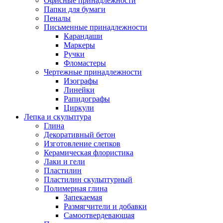
Офисные принадлежности
Папки для бумаги
Пеналы
Письменные принадлежности
Карандаши
Маркеры
Ручки
Фломастеры
Чертежные принадлежности
Изографы
Линейки
Рапидографы
Циркули
Лепка и скульптура
Глина
Декоративный бетон
Изготовление слепков
Керамическая флористика
Лаки и гели
Пластилин
Пластилин скульптурный
Полимерная глина
Запекаемая
Размягчители и добавки
Самоотвердевающая