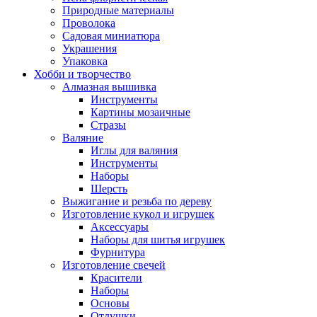
Природные материалы
Проволока
Садовая миниатюра
Украшения
Упаковка
Хобби и творчество
Алмазная вышивка
Инструменты
Картины мозаичные
Стразы
Валяние
Иглы для валяния
Инструменты
Наборы
Шерсть
Выжигание и резьба по дереву
Изготовление кукол и игрушек
Аксессуары
Наборы для шитья игрушек
Фурнитура
Изготовление свечей
Красители
Наборы
Основы
Отдушки