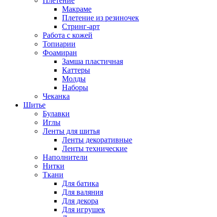
Плетение
Макраме
Плетение из резиночек
Стринг-арт
Работа с кожей
Топиарии
Фоамиран
Замша пластичная
Каттеры
Молды
Наборы
Чеканка
Шитье
Булавки
Иглы
Ленты для шитья
Ленты декоративные
Ленты технические
Наполнители
Нитки
Ткани
Для батика
Для валяния
Для декора
Для игрушек