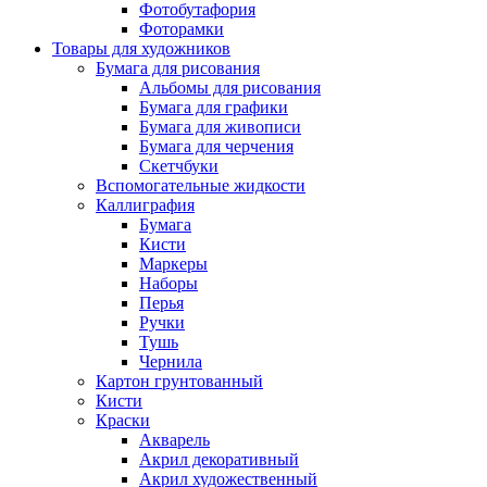
Фотобутафория
Фоторамки
Товары для художников
Бумага для рисования
Альбомы для рисования
Бумага для графики
Бумага для живописи
Бумага для черчения
Скетчбуки
Вспомогательные жидкости
Каллиграфия
Бумага
Кисти
Маркеры
Наборы
Перья
Ручки
Тушь
Чернила
Картон грунтованный
Кисти
Краски
Акварель
Акрил декоративный
Акрил художественный