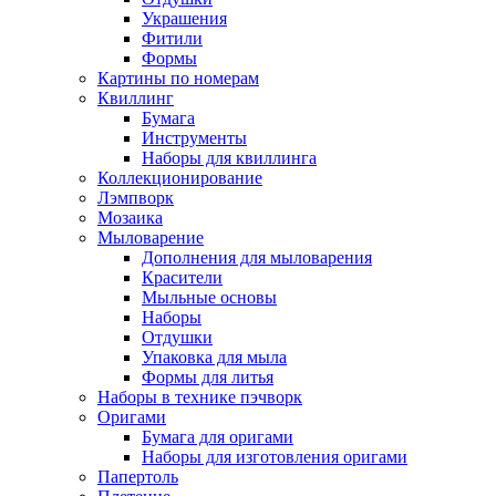
Украшения
Фитили
Формы
Картины по номерам
Квиллинг
Бумага
Инструменты
Наборы для квиллинга
Коллекционирование
Лэмпворк
Мозаика
Мыловарение
Дополнения для мыловарения
Красители
Мыльные основы
Наборы
Отдушки
Упаковка для мыла
Формы для литья
Наборы в технике пэчворк
Оригами
Бумага для оригами
Наборы для изготовления оригами
Папертоль