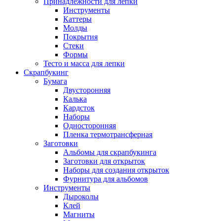
Принадлежности для лепки
Инструменты
Каттеры
Молды
Покрытия
Стеки
Формы
Тесто и масса для лепки
Скрапбукинг
Бумага
Двусторонняя
Калька
Кардсток
Наборы
Односторонняя
Пленка термотрансферная
Заготовки
Альбомы для скрапбукинга
Заготовки для открыток
Наборы для создания открыток
Фурнитура для альбомов
Инструменты
Дыроколы
Клей
Магниты