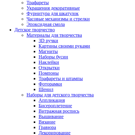
Трафареты
Украшения декоративные
Фурнитура для шкатулок
Часовые механизмы и стрелки
Эпоксидная смола
Детское творчество
Материалы для творчества
3D ручки
Картины своими руками
Магниты
Наборы бусин
Наклейки
Открытки
Помпоны
Трафареты и штампы
Фоторамки
Шенил
Наборы для детского творчества
Аппликация
Бисероплетение
Витражная роспись
Вышивание
Вязание
Гравюра
Декорирование