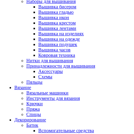
Наборы для вышивания
Вышивка бисером
Вышивка гладью
Вышивка икон
Вышивка крестом
Вышивка лентами
Вышивка на изделиях
Вышивка на одежде
Вышивка подушек
Вышивка часов
Ковровая техника
Нитки для вышивания
Принадлежности для вышивания
Аксессуары
Схемы
Пяльцы
Вязание
Вязальные машинки
Инструменты для вязания
Крючки
Пряжа
Спицы
Декорирование
Батик
Вспомогательные средства