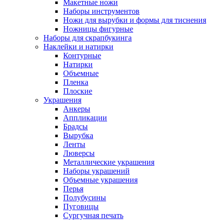
Макетные ножи
Наборы инструментов
Ножи для вырубки и формы для тиснения
Ножницы фигурные
Наборы для скрапбукинга
Наклейки и натирки
Контурные
Натирки
Объемные
Пленка
Плоские
Украшения
Анкеры
Аппликации
Брадсы
Вырубка
Ленты
Люверсы
Металлические украшения
Наборы украшений
Объемные украшения
Перья
Полубусины
Пуговицы
Сургучная печать