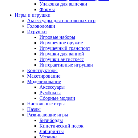
Упаковка для выпечки
Формы
Игры и игрушки
Аксессуары для настольных игр
Головоломки
Игрушки
Игровые наборы
Игрушечное оружие
Игрушечный транспорт
Игрушки для ванной
Игрушки-антистресс
Интерактивные игрушки
Конструкторы
Макетирование
Моделирование
Аксессуары
Румбоксы
Сборные модели
Настольные игры
Пазлы
Развивающие игры
Бизиборды
Кинетический песок
Лабиринты
Мозаика