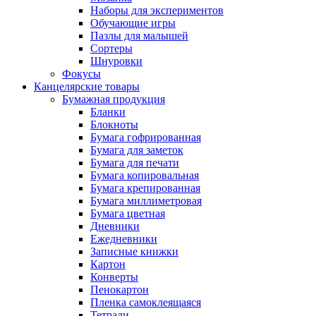
Наборы для экспериментов
Обучающие игры
Пазлы для малышей
Сортеры
Шнуровки
Фокусы
Канцелярские товары
Бумажная продукция
Бланки
Блокноты
Бумага гофрированная
Бумага для заметок
Бумага для печати
Бумага копировальная
Бумага крепированная
Бумага миллиметровая
Бумага цветная
Дневники
Ежедневники
Записные книжки
Картон
Конверты
Пенокартон
Пленка самоклеящаяся
Тетради