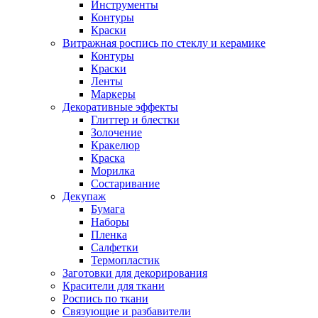
Инструменты
Контуры
Краски
Витражная роспись по стеклу и керамике
Контуры
Краски
Ленты
Маркеры
Декоративные эффекты
Глиттер и блестки
Золочение
Кракелюр
Краска
Морилка
Состаривание
Декупаж
Бумага
Наборы
Пленка
Салфетки
Термопластик
Заготовки для декорирования
Красители для ткани
Роспись по ткани
Связующие и разбавители