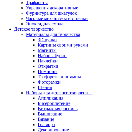
Трафареты
Украшения декоративные
Фурнитура для шкатулок
Часовые механизмы и стрелки
Эпоксидная смола
Детское творчество
Материалы для творчества
3D ручки
Картины своими руками
Магниты
Наборы бусин
Наклейки
Открытки
Помпоны
Трафареты и штампы
Фоторамки
Шенил
Наборы для детского творчества
Аппликация
Бисероплетение
Витражная роспись
Вышивание
Вязание
Гравюра
Декорирование