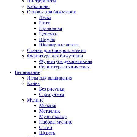
Инструменты
Кабошоны
Основы для бижутерии
Леска
Нити
Проволока
Цепочки
Шнуры
Ювелирные ленты
Станки для бисероплетения
Фурнитура для бижутерии
Фурнитура декоративная
Фурнитура техническая
Вышивание
Иглы для вышивания
Канва
Без рисунка
С рисунком
Мулине
Меланж
Металлик
Мультиколор
Наборы мулине
Сатин
Шерсть