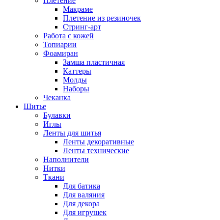
Плетение
Макраме
Плетение из резиночек
Стринг-арт
Работа с кожей
Топиарии
Фоамиран
Замша пластичная
Каттеры
Молды
Наборы
Чеканка
Шитье
Булавки
Иглы
Ленты для шитья
Ленты декоративные
Ленты технические
Наполнители
Нитки
Ткани
Для батика
Для валяния
Для декора
Для игрушек