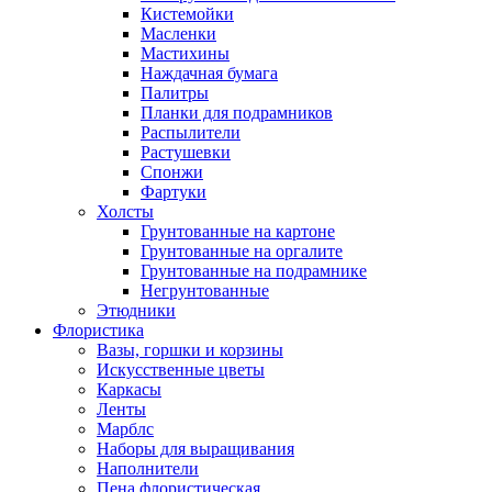
Кистемойки
Масленки
Мастихины
Наждачная бумага
Палитры
Планки для подрамников
Распылители
Растушевки
Спонжи
Фартуки
Холсты
Грунтованные на картоне
Грунтованные на оргалите
Грунтованные на подрамнике
Негрунтованные
Этюдники
Флористика
Вазы, горшки и корзины
Искусственные цветы
Каркасы
Ленты
Марблс
Наборы для выращивания
Наполнители
Пена флористическая