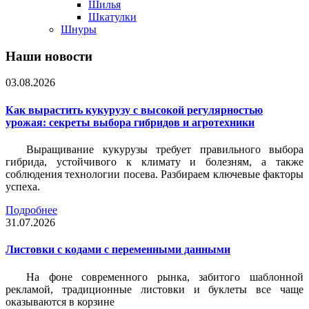
Шилья
Шкатулки
Шнуры
Наши новости
03.08.2026
Как вырастить кукурузу с высокой регулярностью
урожая: секреты выбора гибридов и агротехники
Выращивание кукурузы требует правильного выбора
гибрида, устойчивого к климату и болезням, а также
соблюдения технологии посева. Разбираем ключевые факторы
успеха.
Подробнее
31.07.2026
Листовки c кодами с переменными данными
На фоне современного рынка, забитого шаблонной
рекламой, традиционные листовки и буклеты все чаще
оказываются в корзине