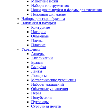
Макетные ножи
Наборы инструментов
Ножи для вырубки и формы для тиснения
Ножницы фигурные
Наборы для скрапбукинга
Наклейки и натирки
Контурные
Натирки
Объемные
Пленка
Плоские
Украшения
Анкеры
Аппликации
Брадсы
Вырубка
Ленты
Люверсы
Металлические украшения
Наборы украшений
Объемные украшения
Перья
Полубусины
Пуговицы
Сургучная печать