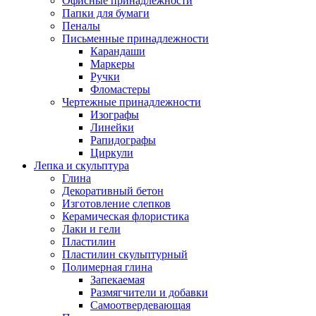
Офисные принадлежности
Папки для бумаги
Пеналы
Письменные принадлежности
Карандаши
Маркеры
Ручки
Фломастеры
Чертежные принадлежности
Изографы
Линейки
Рапидографы
Циркули
Лепка и скульптура
Глина
Декоративный бетон
Изготовление слепков
Керамическая флористика
Лаки и гели
Пластилин
Пластилин скульптурный
Полимерная глина
Запекаемая
Размягчители и добавки
Самоотвердевающая