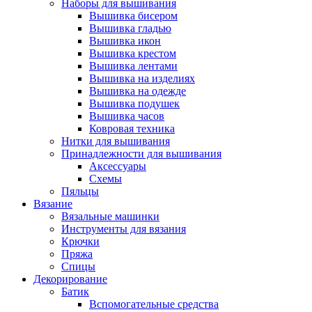
Наборы для вышивания
Вышивка бисером
Вышивка гладью
Вышивка икон
Вышивка крестом
Вышивка лентами
Вышивка на изделиях
Вышивка на одежде
Вышивка подушек
Вышивка часов
Ковровая техника
Нитки для вышивания
Принадлежности для вышивания
Аксессуары
Схемы
Пяльцы
Вязание
Вязальные машинки
Инструменты для вязания
Крючки
Пряжа
Спицы
Декорирование
Батик
Вспомогательные средства