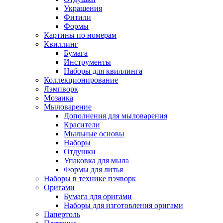
Украшения
Фитили
Формы
Картины по номерам
Квиллинг
Бумага
Инструменты
Наборы для квиллинга
Коллекционирование
Лэмпворк
Мозаика
Мыловарение
Дополнения для мыловарения
Красители
Мыльные основы
Наборы
Отдушки
Упаковка для мыла
Формы для литья
Наборы в технике пэчворк
Оригами
Бумага для оригами
Наборы для изготовления оригами
Папертоль