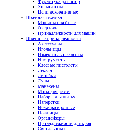
Фурнитура для штор
Хольнитены
Цепи декоративные
Швейная техника
Машины швейные
Оверлоки
Принадлежности для машин
Швейные принадлежности
Аксессуары
Игольницы
Измерительные ленты
Инструменты
Клеевые пистолеты
Лекала
Линейки
Лупы
Манекены
Маты для резки
Наборы для шитья
Наперстки
Ножи раскройные
Ножницы
Органайзеры
Принадлежности для кроя
Светильники