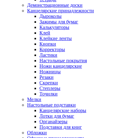
Демонстрационные доски
Канцелярские принадлежности
Дыроколы
Зажимы для бумаг
Калькуляторы
Клей
Клейкие ленты
Кнопки
Корректоры
Ластики
Настольные покрытия
Ножи канцелярские
Ножницы
Резаки
Скрепки
Степлеры
Точилки
Мелки
Настольные подставки
Канцелярские наборы
Лотки для бумаг
Органайзеры
Подставки для книг
Обложки