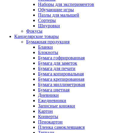
Наборы для экспериментов
Обучающие игры
Пазлы для малышей
Сортеры
Шнуровки
Фокусы
Канцелярские товары
Бумажная продукция
Бланки
Блокноты
Бумага гофрированная
Бумага для заметок
Бумага для печати
Бумага копировальная
Бумага крепированная
Бумага миллиметровая
Бумага цветная
Дневники
Ежедневники
Записные книжки
Картон
Конверты
Пенокартон
Пленка самоклеящаяся
Тетради