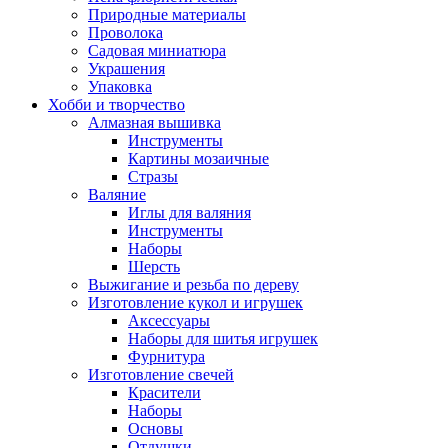
Природные материалы
Проволока
Садовая миниатюра
Украшения
Упаковка
Хобби и творчество
Алмазная вышивка
Инструменты
Картины мозаичные
Стразы
Валяние
Иглы для валяния
Инструменты
Наборы
Шерсть
Выжигание и резьба по дереву
Изготовление кукол и игрушек
Аксессуары
Наборы для шитья игрушек
Фурнитура
Изготовление свечей
Красители
Наборы
Основы
Отдушки