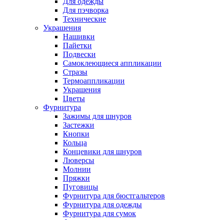
Для одежды
Для пэчворка
Технические
Украшения
Нашивки
Пайетки
Подвески
Самоклеющиеся аппликации
Стразы
Термоаппликации
Украшения
Цветы
Фурнитура
Зажимы для шнуров
Застежки
Кнопки
Кольца
Концевики для шнуров
Люверсы
Молнии
Пряжки
Пуговицы
Фурнитура для бюстгальтеров
Фурнитура для одежды
Фурнитура для сумок