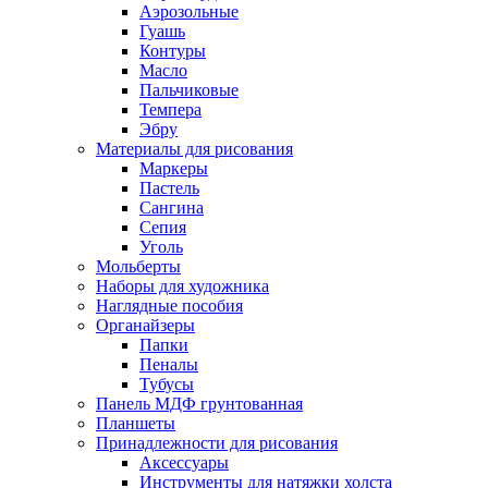
Аэрозольные
Гуашь
Контуры
Масло
Пальчиковые
Темпера
Эбру
Материалы для рисования
Маркеры
Пастель
Сангина
Сепия
Уголь
Мольберты
Наборы для художника
Наглядные пособия
Органайзеры
Папки
Пеналы
Тубусы
Панель МДФ грунтованная
Планшеты
Принадлежности для рисования
Аксессуары
Инструменты для натяжки холста