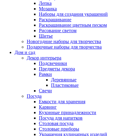
Лепка
Мозаика
Наборы для создания украшений
Раскрашивание
Раскрашивание цветным песком
Рисование светом
Шитье
Новогодние наборы для творчества
Подарочные наборы для творчества
Дом и сад
Декор интерьера
Подсвечники
Предметы декора
Рамки
Деревянные
Пластиковые
Свечи
Посуда
Емкости для хранения
Карвинг
Кухонные принадлежности
Посуда для напитков
Столовая посуда
Столовые приборы
Украшения кулинарных изделий