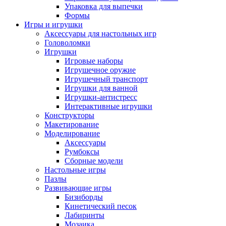
Упаковка для выпечки
Формы
Игры и игрушки
Аксессуары для настольных игр
Головоломки
Игрушки
Игровые наборы
Игрушечное оружие
Игрушечный транспорт
Игрушки для ванной
Игрушки-антистресс
Интерактивные игрушки
Конструкторы
Макетирование
Моделирование
Аксессуары
Румбоксы
Сборные модели
Настольные игры
Пазлы
Развивающие игры
Бизиборды
Кинетический песок
Лабиринты
Мозаика