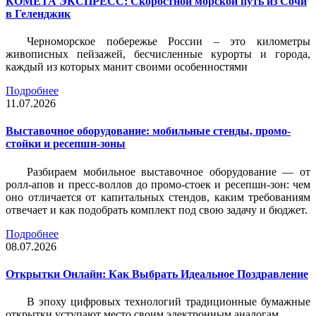
КОМЕТА ЭКСПРЕСС: Скоростной морской путь из Сочи
в Геленджик
Черноморское побережье России – это километры
живописных пейзажей, бесчисленные курорты и города,
каждый из которых манит своими особенностями
Подробнее
11.07.2026
Выставочное оборудование: мобильные стенды, промо-
стойки и ресепшн-зоны
Разбираем мобильное выставочное оборудование — от
ролл-апов и пресс-воллов до промо-стоек и ресепшн-зон: чем
оно отличается от капитальных стендов, каким требованиям
отвечает и как подобрать комплект под свою задачу и бюджет.
Подробнее
08.07.2026
Открытки Онлайн: Как Выбрать Идеальное Поздравление
В эпоху цифровых технологий традиционные бумажные
открытки уступают место своим электронным аналогам