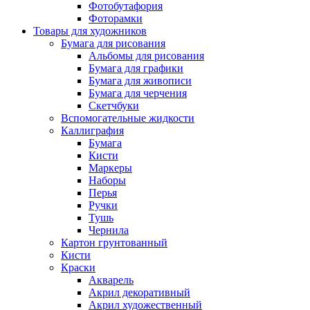
Фотобутафория
Фоторамки
Товары для художников
Бумага для рисования
Альбомы для рисования
Бумага для графики
Бумага для живописи
Бумага для черчения
Скетчбуки
Вспомогательные жидкости
Каллиграфия
Бумага
Кисти
Маркеры
Наборы
Перья
Ручки
Тушь
Чернила
Картон грунтованный
Кисти
Краски
Акварель
Акрил декоративный
Акрил художественный