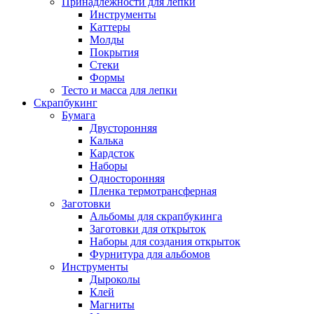
Принадлежности для лепки
Инструменты
Каттеры
Молды
Покрытия
Стеки
Формы
Тесто и масса для лепки
Скрапбукинг
Бумага
Двусторонняя
Калька
Кардсток
Наборы
Односторонняя
Пленка термотрансферная
Заготовки
Альбомы для скрапбукинга
Заготовки для открыток
Наборы для создания открыток
Фурнитура для альбомов
Инструменты
Дыроколы
Клей
Магниты