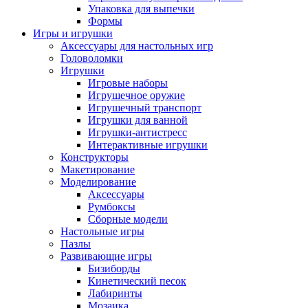
Упаковка для выпечки
Формы
Игры и игрушки
Аксессуары для настольных игр
Головоломки
Игрушки
Игровые наборы
Игрушечное оружие
Игрушечный транспорт
Игрушки для ванной
Игрушки-антистресс
Интерактивные игрушки
Конструкторы
Макетирование
Моделирование
Аксессуары
Румбоксы
Сборные модели
Настольные игры
Пазлы
Развивающие игры
Бизиборды
Кинетический песок
Лабиринты
Мозаика