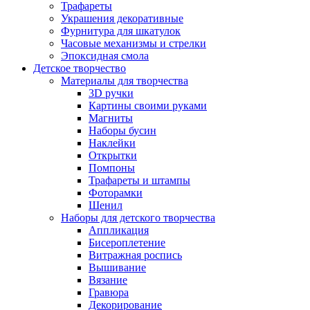
Трафареты
Украшения декоративные
Фурнитура для шкатулок
Часовые механизмы и стрелки
Эпоксидная смола
Детское творчество
Материалы для творчества
3D ручки
Картины своими руками
Магниты
Наборы бусин
Наклейки
Открытки
Помпоны
Трафареты и штампы
Фоторамки
Шенил
Наборы для детского творчества
Аппликация
Бисероплетение
Витражная роспись
Вышивание
Вязание
Гравюра
Декорирование