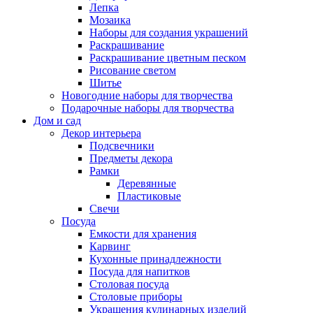
Лепка
Мозаика
Наборы для создания украшений
Раскрашивание
Раскрашивание цветным песком
Рисование светом
Шитье
Новогодние наборы для творчества
Подарочные наборы для творчества
Дом и сад
Декор интерьера
Подсвечники
Предметы декора
Рамки
Деревянные
Пластиковые
Свечи
Посуда
Емкости для хранения
Карвинг
Кухонные принадлежности
Посуда для напитков
Столовая посуда
Столовые приборы
Украшения кулинарных изделий