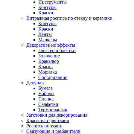
Инструменты
Контуры
Краски
Витражная роспись по стеклу и керамике
Контуры
Краски
Ленты
Маркеры
Декоративные эффекты
Глиттер и блестки
Золочение
Кракелюр
Краска
Морилка
Состаривание
Декупаж
Бумага
Наборы
Пленка
Салфетки
Термопластик
Заготовки для декорирования
Красители для ткани
Роспись по ткани
Связующие и разбавители