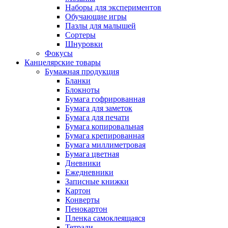
Наборы для экспериментов
Обучающие игры
Пазлы для малышей
Сортеры
Шнуровки
Фокусы
Канцелярские товары
Бумажная продукция
Бланки
Блокноты
Бумага гофрированная
Бумага для заметок
Бумага для печати
Бумага копировальная
Бумага крепированная
Бумага миллиметровая
Бумага цветная
Дневники
Ежедневники
Записные книжки
Картон
Конверты
Пенокартон
Пленка самоклеящаяся
Тетради