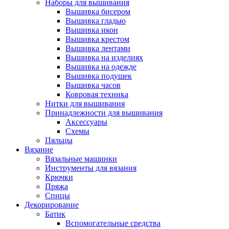
Наборы для вышивания
Вышивка бисером
Вышивка гладью
Вышивка икон
Вышивка крестом
Вышивка лентами
Вышивка на изделиях
Вышивка на одежде
Вышивка подушек
Вышивка часов
Ковровая техника
Нитки для вышивания
Принадлежности для вышивания
Аксессуары
Схемы
Пяльцы
Вязание
Вязальные машинки
Инструменты для вязания
Крючки
Пряжа
Спицы
Декорирование
Батик
Вспомогательные средства