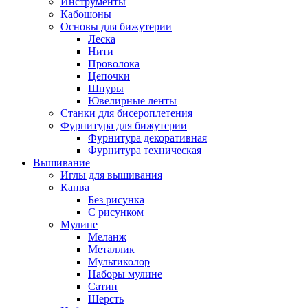
Инструменты
Кабошоны
Основы для бижутерии
Леска
Нити
Проволока
Цепочки
Шнуры
Ювелирные ленты
Станки для бисероплетения
Фурнитура для бижутерии
Фурнитура декоративная
Фурнитура техническая
Вышивание
Иглы для вышивания
Канва
Без рисунка
С рисунком
Мулине
Меланж
Металлик
Мультиколор
Наборы мулине
Сатин
Шерсть