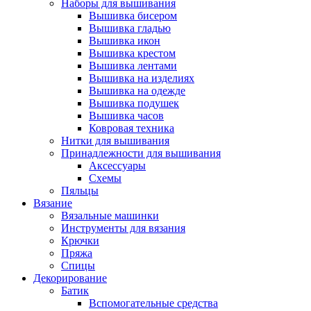
Наборы для вышивания
Вышивка бисером
Вышивка гладью
Вышивка икон
Вышивка крестом
Вышивка лентами
Вышивка на изделиях
Вышивка на одежде
Вышивка подушек
Вышивка часов
Ковровая техника
Нитки для вышивания
Принадлежности для вышивания
Аксессуары
Схемы
Пяльцы
Вязание
Вязальные машинки
Инструменты для вязания
Крючки
Пряжа
Спицы
Декорирование
Батик
Вспомогательные средства