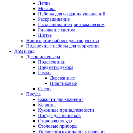
Лепка
Мозаика
Наборы для создания украшений
Раскрашивание
Раскрашивание цветным песком
Рисование светом
Шитье
Новогодние наборы для творчества
Подарочные наборы для творчества
Дом и сад
Декор интерьера
Подсвечники
Предметы декора
Рамки
Деревянные
Пластиковые
Свечи
Посуда
Емкости для хранения
Карвинг
Кухонные принадлежности
Посуда для напитков
Столовая посуда
Столовые приборы
Украшения кулинарных изделий