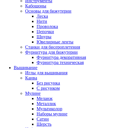
Инструменты
Кабошоны
Основы для бижутерии
Леска
Нити
Проволока
Цепочки
Шнуры
Ювелирные ленты
Станки для бисероплетения
Фурнитура для бижутерии
Фурнитура декоративная
Фурнитура техническая
Вышивание
Иглы для вышивания
Канва
Без рисунка
С рисунком
Мулине
Меланж
Металлик
Мультиколор
Наборы мулине
Сатин
Шерсть