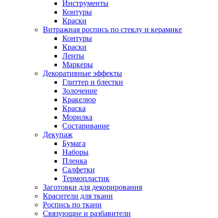
Инструменты
Контуры
Краски
Витражная роспись по стеклу и керамике
Контуры
Краски
Ленты
Маркеры
Декоративные эффекты
Глиттер и блестки
Золочение
Кракелюр
Краска
Морилка
Состаривание
Декупаж
Бумага
Наборы
Пленка
Салфетки
Термопластик
Заготовки для декорирования
Красители для ткани
Роспись по ткани
Связующие и разбавители