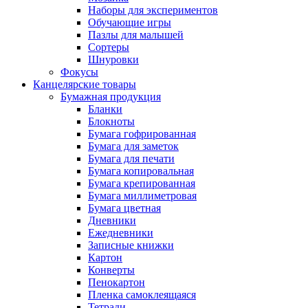
Наборы для экспериментов
Обучающие игры
Пазлы для малышей
Сортеры
Шнуровки
Фокусы
Канцелярские товары
Бумажная продукция
Бланки
Блокноты
Бумага гофрированная
Бумага для заметок
Бумага для печати
Бумага копировальная
Бумага крепированная
Бумага миллиметровая
Бумага цветная
Дневники
Ежедневники
Записные книжки
Картон
Конверты
Пенокартон
Пленка самоклеящаяся
Тетради