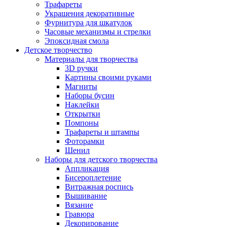
Трафареты
Украшения декоративные
Фурнитура для шкатулок
Часовые механизмы и стрелки
Эпоксидная смола
Детское творчество
Материалы для творчества
3D ручки
Картины своими руками
Магниты
Наборы бусин
Наклейки
Открытки
Помпоны
Трафареты и штампы
Фоторамки
Шенил
Наборы для детского творчества
Аппликация
Бисероплетение
Витражная роспись
Вышивание
Вязание
Гравюра
Декорирование