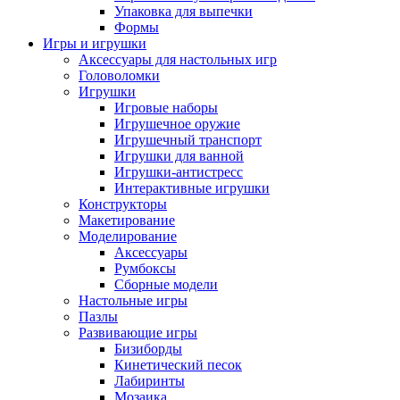
Упаковка для выпечки
Формы
Игры и игрушки
Аксессуары для настольных игр
Головоломки
Игрушки
Игровые наборы
Игрушечное оружие
Игрушечный транспорт
Игрушки для ванной
Игрушки-антистресс
Интерактивные игрушки
Конструкторы
Макетирование
Моделирование
Аксессуары
Румбоксы
Сборные модели
Настольные игры
Пазлы
Развивающие игры
Бизиборды
Кинетический песок
Лабиринты
Мозаика