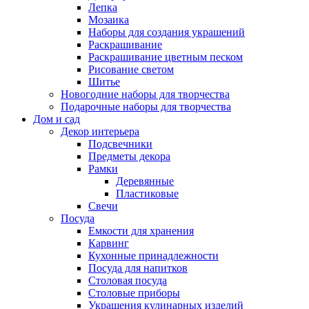
Лепка
Мозаика
Наборы для создания украшений
Раскрашивание
Раскрашивание цветным песком
Рисование светом
Шитье
Новогодние наборы для творчества
Подарочные наборы для творчества
Дом и сад
Декор интерьера
Подсвечники
Предметы декора
Рамки
Деревянные
Пластиковые
Свечи
Посуда
Емкости для хранения
Карвинг
Кухонные принадлежности
Посуда для напитков
Столовая посуда
Столовые приборы
Украшения кулинарных изделий