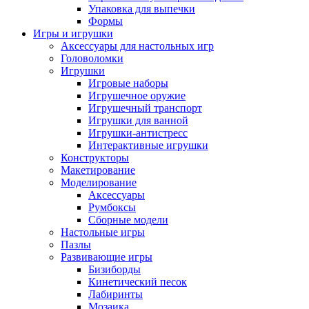
Упаковка для выпечки
Формы
Игры и игрушки
Аксессуары для настольных игр
Головоломки
Игрушки
Игровые наборы
Игрушечное оружие
Игрушечный транспорт
Игрушки для ванной
Игрушки-антистресс
Интерактивные игрушки
Конструкторы
Макетирование
Моделирование
Аксессуары
Румбоксы
Сборные модели
Настольные игры
Пазлы
Развивающие игры
Бизиборды
Кинетический песок
Лабиринты
Мозаика