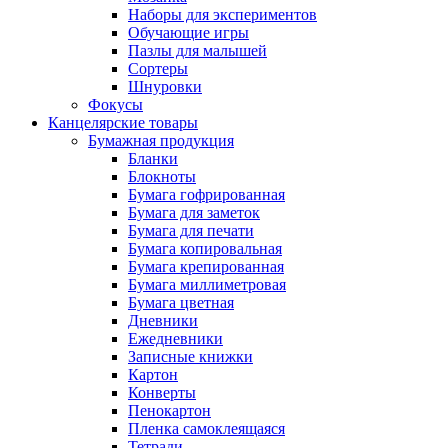
Наборы для экспериментов
Обучающие игры
Пазлы для малышей
Сортеры
Шнуровки
Фокусы
Канцелярские товары
Бумажная продукция
Бланки
Блокноты
Бумага гофрированная
Бумага для заметок
Бумага для печати
Бумага копировальная
Бумага крепированная
Бумага миллиметровая
Бумага цветная
Дневники
Ежедневники
Записные книжки
Картон
Конверты
Пенокартон
Пленка самоклеящаяся
Тетради