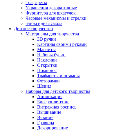
Трафареты
Украшения декоративные
Фурнитура для шкатулок
Часовые механизмы и стрелки
Эпоксидная смола
Детское творчество
Материалы для творчества
3D ручки
Картины своими руками
Магниты
Наборы бусин
Наклейки
Открытки
Помпоны
Трафареты и штампы
Фоторамки
Шенил
Наборы для детского творчества
Аппликация
Бисероплетение
Витражная роспись
Вышивание
Вязание
Гравюра
Декорирование