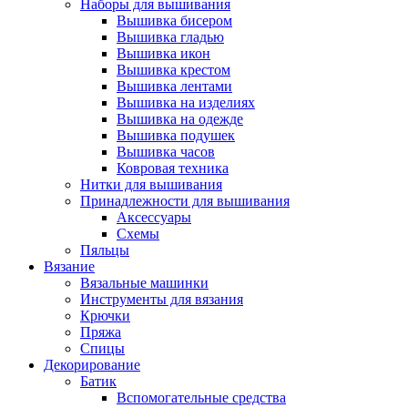
Наборы для вышивания
Вышивка бисером
Вышивка гладью
Вышивка икон
Вышивка крестом
Вышивка лентами
Вышивка на изделиях
Вышивка на одежде
Вышивка подушек
Вышивка часов
Ковровая техника
Нитки для вышивания
Принадлежности для вышивания
Аксессуары
Схемы
Пяльцы
Вязание
Вязальные машинки
Инструменты для вязания
Крючки
Пряжа
Спицы
Декорирование
Батик
Вспомогательные средства