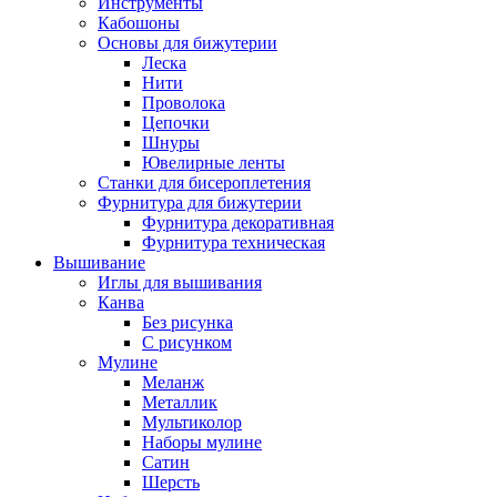
Инструменты
Кабошоны
Основы для бижутерии
Леска
Нити
Проволока
Цепочки
Шнуры
Ювелирные ленты
Станки для бисероплетения
Фурнитура для бижутерии
Фурнитура декоративная
Фурнитура техническая
Вышивание
Иглы для вышивания
Канва
Без рисунка
С рисунком
Мулине
Меланж
Металлик
Мультиколор
Наборы мулине
Сатин
Шерсть