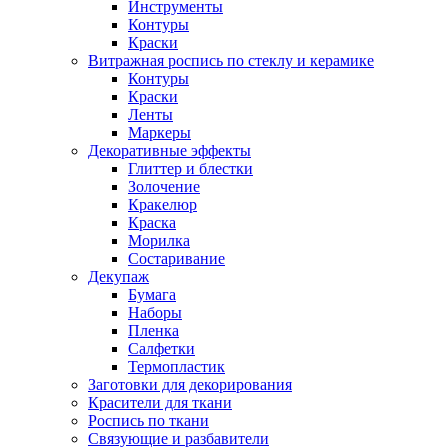
Инструменты
Контуры
Краски
Витражная роспись по стеклу и керамике
Контуры
Краски
Ленты
Маркеры
Декоративные эффекты
Глиттер и блестки
Золочение
Кракелюр
Краска
Морилка
Состаривание
Декупаж
Бумага
Наборы
Пленка
Салфетки
Термопластик
Заготовки для декорирования
Красители для ткани
Роспись по ткани
Связующие и разбавители