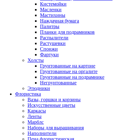
Кистемойки
Масленки
Мастихины
Наждачная бумага
Палитры
Планки для подрамников
Распылители
Растушевки
Спонжи
Фартуки
Холсты
Грунтованные на картоне
Грунтованные на оргалите
Грунтованные на подрамнике
Негрунтованные
Этюдники
Флористика
Вазы, горшки и корзины
Искусственные цветы
Каркасы
Ленты
Марблс
Наборы для выращивания
Наполнители
Пена флористическая