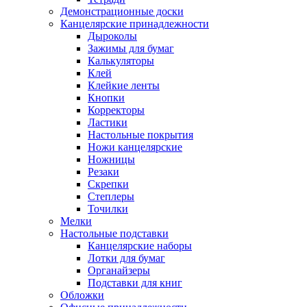
Демонстрационные доски
Канцелярские принадлежности
Дыроколы
Зажимы для бумаг
Калькуляторы
Клей
Клейкие ленты
Кнопки
Корректоры
Ластики
Настольные покрытия
Ножи канцелярские
Ножницы
Резаки
Скрепки
Степлеры
Точилки
Мелки
Настольные подставки
Канцелярские наборы
Лотки для бумаг
Органайзеры
Подставки для книг
Обложки