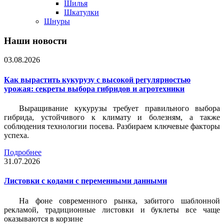
Шилья
Шкатулки
Шнуры
Наши новости
03.08.2026
Как вырастить кукурузу с высокой регулярностью
урожая: секреты выбора гибридов и агротехники
Выращивание кукурузы требует правильного выбора
гибрида, устойчивого к климату и болезням, а также
соблюдения технологии посева. Разбираем ключевые факторы
успеха.
Подробнее
31.07.2026
Листовки c кодами с переменными данными
На фоне современного рынка, забитого шаблонной
рекламой, традиционные листовки и буклеты все чаще
оказываются в корзине