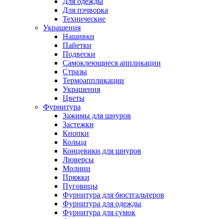
Для одежды
Для пэчворка
Технические
Украшения
Нашивки
Пайетки
Подвески
Самоклеющиеся аппликации
Стразы
Термоаппликации
Украшения
Цветы
Фурнитура
Зажимы для шнуров
Застежки
Кнопки
Кольца
Концевики для шнуров
Люверсы
Молнии
Пряжки
Пуговицы
Фурнитура для бюстгальтеров
Фурнитура для одежды
Фурнитура для сумок