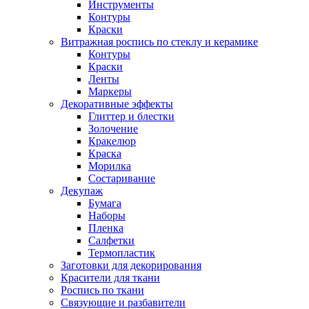
Инструменты
Контуры
Краски
Витражная роспись по стеклу и керамике
Контуры
Краски
Ленты
Маркеры
Декоративные эффекты
Глиттер и блестки
Золочение
Кракелюр
Краска
Морилка
Состаривание
Декупаж
Бумага
Наборы
Пленка
Салфетки
Термопластик
Заготовки для декорирования
Красители для ткани
Роспись по ткани
Связующие и разбавители