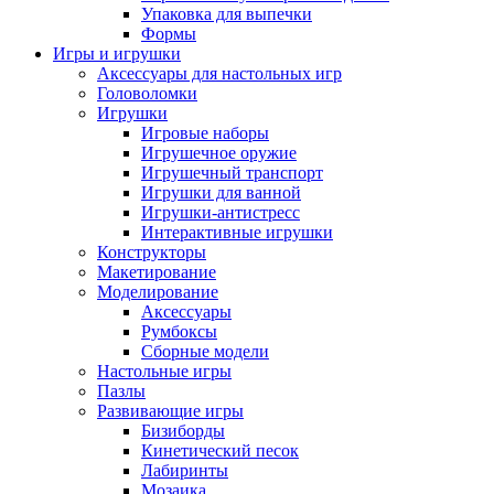
Упаковка для выпечки
Формы
Игры и игрушки
Аксессуары для настольных игр
Головоломки
Игрушки
Игровые наборы
Игрушечное оружие
Игрушечный транспорт
Игрушки для ванной
Игрушки-антистресс
Интерактивные игрушки
Конструкторы
Макетирование
Моделирование
Аксессуары
Румбоксы
Сборные модели
Настольные игры
Пазлы
Развивающие игры
Бизиборды
Кинетический песок
Лабиринты
Мозаика