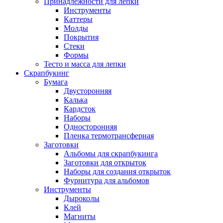
Принадлежности для лепки
Инструменты
Каттеры
Молды
Покрытия
Стеки
Формы
Тесто и масса для лепки
Скрапбукинг
Бумага
Двусторонняя
Калька
Кардсток
Наборы
Односторонняя
Пленка термотрансферная
Заготовки
Альбомы для скрапбукинга
Заготовки для открыток
Наборы для создания открыток
Фурнитура для альбомов
Инструменты
Дыроколы
Клей
Магниты