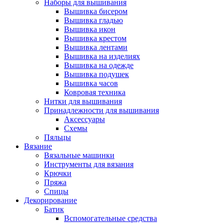
Наборы для вышивания
Вышивка бисером
Вышивка гладью
Вышивка икон
Вышивка крестом
Вышивка лентами
Вышивка на изделиях
Вышивка на одежде
Вышивка подушек
Вышивка часов
Ковровая техника
Нитки для вышивания
Принадлежности для вышивания
Аксессуары
Схемы
Пяльцы
Вязание
Вязальные машинки
Инструменты для вязания
Крючки
Пряжа
Спицы
Декорирование
Батик
Вспомогательные средства