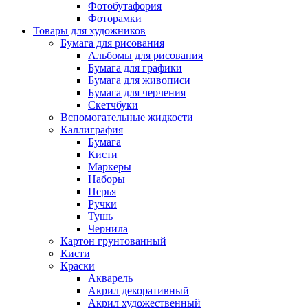
Фотобутафория
Фоторамки
Товары для художников
Бумага для рисования
Альбомы для рисования
Бумага для графики
Бумага для живописи
Бумага для черчения
Скетчбуки
Вспомогательные жидкости
Каллиграфия
Бумага
Кисти
Маркеры
Наборы
Перья
Ручки
Тушь
Чернила
Картон грунтованный
Кисти
Краски
Акварель
Акрил декоративный
Акрил художественный