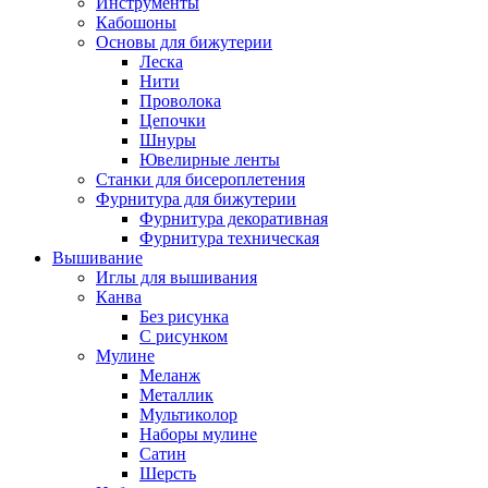
Инструменты
Кабошоны
Основы для бижутерии
Леска
Нити
Проволока
Цепочки
Шнуры
Ювелирные ленты
Станки для бисероплетения
Фурнитура для бижутерии
Фурнитура декоративная
Фурнитура техническая
Вышивание
Иглы для вышивания
Канва
Без рисунка
С рисунком
Мулине
Меланж
Металлик
Мультиколор
Наборы мулине
Сатин
Шерсть