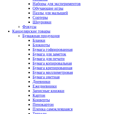
Наборы для экспериментов
Обучающие игры
Пазлы для малышей
Сортеры
Шнуровки
Фокусы
Канцелярские товары
Бумажная продукция
Бланки
Блокноты
Бумага гофрированная
Бумага для заметок
Бумага для печати
Бумага копировальная
Бумага крепированная
Бумага миллиметровая
Бумага цветная
Дневники
Ежедневники
Записные книжки
Картон
Конверты
Пенокартон
Пленка самоклеящаяся
Тетради