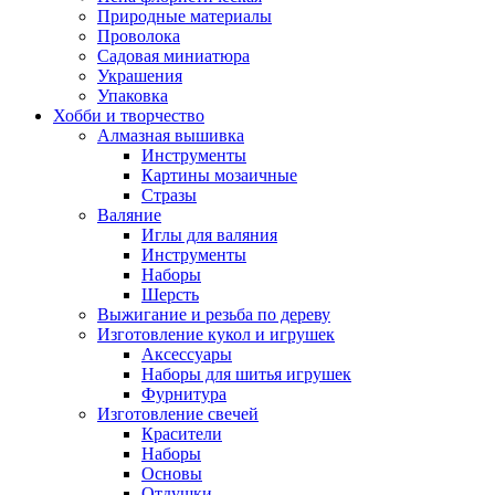
Природные материалы
Проволока
Садовая миниатюра
Украшения
Упаковка
Хобби и творчество
Алмазная вышивка
Инструменты
Картины мозаичные
Стразы
Валяние
Иглы для валяния
Инструменты
Наборы
Шерсть
Выжигание и резьба по дереву
Изготовление кукол и игрушек
Аксессуары
Наборы для шитья игрушек
Фурнитура
Изготовление свечей
Красители
Наборы
Основы
Отдушки