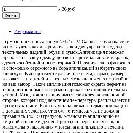
36
руб
x
Информация
Термоаппликации, артикул №32/5 ТМ Gamma.Термонаклейки
используются как для ремонта, так и для украшения одежды,
текстильных изделий, обуви и сумок.Аппликация поможет
преобразить вашу одежду, добавить оригинальности и красок,
сделать особенной и неповторимой! Проявите свою фантазию
и с помощью огромного выбора аппликаций выберите свою
любимую. В ассортименте различные цвета, формы, размеры
и сюжеты, для детей и взрослых, мужские и женские дизайны
на ваш выбор. Также аппликация поможет скрыть дефект на
ткани, пятно и быстро отремонтировать без дополнительных
усилий. Каждая аппликация имеет слой клея на изнаночной
стороне, который под действием температуры расплавляется и
крепится к ткани. Если вы устанавливаете термоаппликацию
в домашних условиях утюгом, то температура не должна
превышать 140-150 градусов. Установите аппликацию на
лицевой стороне изделия. Прогладьте через тонкую ткань,
максимально надавливая утюгом на аппликацию в течении
15-20 секунд. При необходимости повторите процедуру. С