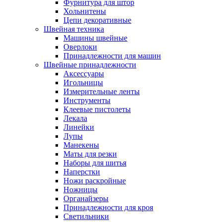
Фурнитура для штор
Хольнитены
Цепи декоративные
Швейная техника
Машины швейные
Оверлоки
Принадлежности для машин
Швейные принадлежности
Аксессуары
Игольницы
Измерительные ленты
Инструменты
Клеевые пистолеты
Лекала
Линейки
Лупы
Манекены
Маты для резки
Наборы для шитья
Наперстки
Ножи раскройные
Ножницы
Органайзеры
Принадлежности для кроя
Светильники