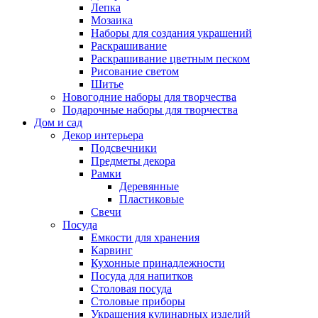
Лепка
Мозаика
Наборы для создания украшений
Раскрашивание
Раскрашивание цветным песком
Рисование светом
Шитье
Новогодние наборы для творчества
Подарочные наборы для творчества
Дом и сад
Декор интерьера
Подсвечники
Предметы декора
Рамки
Деревянные
Пластиковые
Свечи
Посуда
Емкости для хранения
Карвинг
Кухонные принадлежности
Посуда для напитков
Столовая посуда
Столовые приборы
Украшения кулинарных изделий