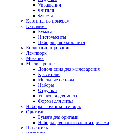
Украшения
Фитили
Формы
Картины по номерам
Квиллинг
Бумага
Инструменты
Наборы для квиллинга
Коллекционирование
Лэмпворк
Мозаика
Мыловарение
Дополнения для мыловарения
Красители
Мыльные основы
Наборы
Отдушки
Упаковка для мыла
Формы для литья
Наборы в технике пэчворк
Оригами
Бумага для оригами
Наборы для изготовления оригами
Папертоль