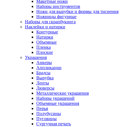
Макетные ножи
Наборы инструментов
Ножи для вырубки и формы для тиснения
Ножницы фигурные
Наборы для скрапбукинга
Наклейки и натирки
Контурные
Натирки
Объемные
Пленка
Плоские
Украшения
Анкеры
Аппликации
Брадсы
Вырубка
Ленты
Люверсы
Металлические украшения
Наборы украшений
Объемные украшения
Перья
Полубусины
Пуговицы
Сургучная печать