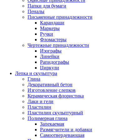
Офисные принадлежности
Папки для бумаги
Пеналы
Письменные принадлежности
Карандаши
Маркеры
Ручки
Фломастеры
Чертежные принадлежности
Изографы
Линейки
Рапидографы
Циркули
Лепка и скульптура
Глина
Декоративный бетон
Изготовление слепков
Керамическая флористика
Лаки и гели
Пластилин
Пластилин скульптурный
Полимерная глина
Запекаемая
Размягчители и добавки
Самоотвердевающая