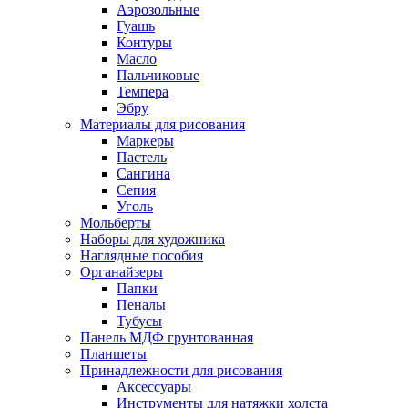
Аэрозольные
Гуашь
Контуры
Масло
Пальчиковые
Темпера
Эбру
Материалы для рисования
Маркеры
Пастель
Сангина
Сепия
Уголь
Мольберты
Наборы для художника
Наглядные пособия
Органайзеры
Папки
Пеналы
Тубусы
Панель МДФ грунтованная
Планшеты
Принадлежности для рисования
Аксессуары
Инструменты для натяжки холста