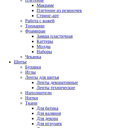
Плетение
Макраме
Плетение из резиночек
Стринг-арт
Работа с кожей
Топиарии
Фоамиран
Замша пластичная
Каттеры
Молды
Наборы
Чеканка
Шитье
Булавки
Иглы
Ленты для шитья
Ленты декоративные
Ленты технические
Наполнители
Нитки
Ткани
Для батика
Для валяния
Для декора
Для игрушек