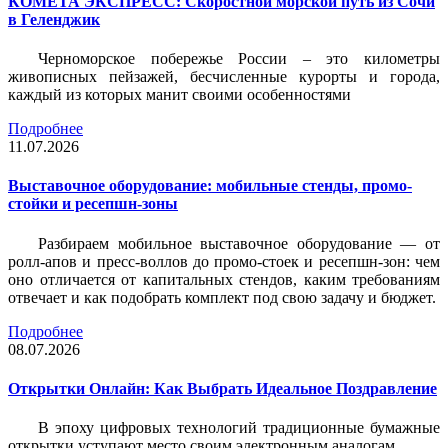
КОМЕТА ЭКСПРЕСС: Скоростной морской путь из Сочи
в Геленджик
Черноморское побережье России – это километры
живописных пейзажей, бесчисленные курорты и города,
каждый из которых манит своими особенностями
Подробнее
11.07.2026
Выставочное оборудование: мобильные стенды, промо-
стойки и ресепшн-зоны
Разбираем мобильное выставочное оборудование — от
ролл-апов и пресс-воллов до промо-стоек и ресепшн-зон: чем
оно отличается от капитальных стендов, каким требованиям
отвечает и как подобрать комплект под свою задачу и бюджет.
Подробнее
08.07.2026
Открытки Онлайн: Как Выбрать Идеальное Поздравление
В эпоху цифровых технологий традиционные бумажные
открытки уступают место своим электронным аналогам