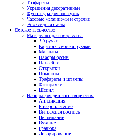
Трафареты
Украшения декоративные
Фурнитура для шкатулок
Часовые механизмы и стрелки
Эпоксидная смола
Детское творчество
Материалы для творчества
3D ручки
Картины своими руками
Магниты
Наборы бусин
Наклейки
Открытки
Помпоны
Трафареты и штампы
Фоторамки
Шенил
Наборы для детского творчества
Аппликация
Бисероплетение
Витражная роспись
Вышивание
Вязание
Гравюра
Декорирование