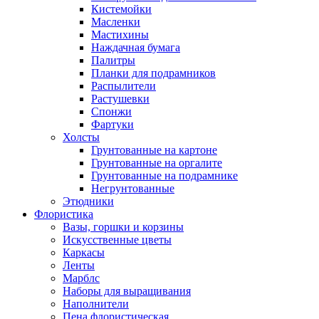
Кистемойки
Масленки
Мастихины
Наждачная бумага
Палитры
Планки для подрамников
Распылители
Растушевки
Спонжи
Фартуки
Холсты
Грунтованные на картоне
Грунтованные на оргалите
Грунтованные на подрамнике
Негрунтованные
Этюдники
Флористика
Вазы, горшки и корзины
Искусственные цветы
Каркасы
Ленты
Марблс
Наборы для выращивания
Наполнители
Пена флористическая