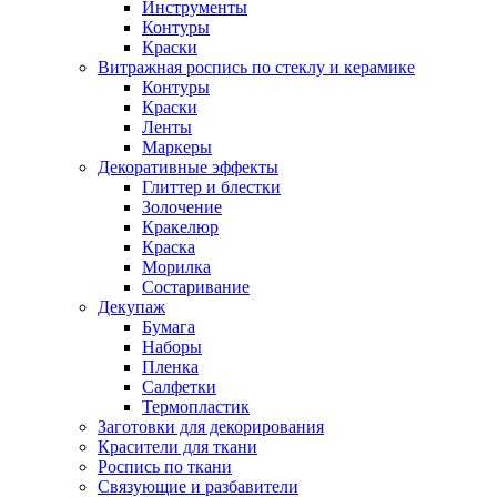
Инструменты
Контуры
Краски
Витражная роспись по стеклу и керамике
Контуры
Краски
Ленты
Маркеры
Декоративные эффекты
Глиттер и блестки
Золочение
Кракелюр
Краска
Морилка
Состаривание
Декупаж
Бумага
Наборы
Пленка
Салфетки
Термопластик
Заготовки для декорирования
Красители для ткани
Роспись по ткани
Связующие и разбавители