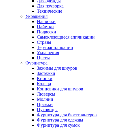
Для одежды
Для пэчворка
Технические
Украшения
Нашивки
Пайетки
Подвески
Самоклеющиеся аппликации
Стразы
Термоаппликации
Украшения
Цветы
Фурнитура
Зажимы для шнуров
Застежки
Кнопки
Кольца
Концевики для шнуров
Люверсы
Молнии
Пряжки
Пуговицы
Фурнитура для бюстгальтеров
Фурнитура для одежды
Фурнитура для сумок