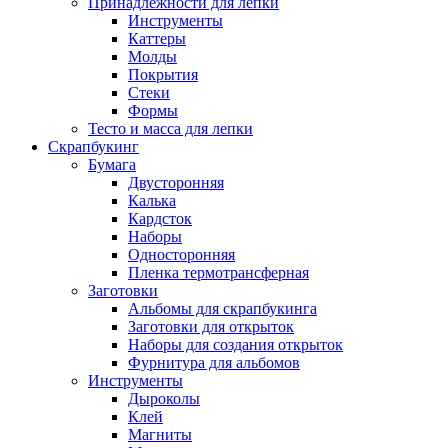
Принадлежности для лепки
Инструменты
Каттеры
Молды
Покрытия
Стеки
Формы
Тесто и масса для лепки
Скрапбукинг
Бумага
Двусторонняя
Калька
Кардсток
Наборы
Односторонняя
Пленка термотрансферная
Заготовки
Альбомы для скрапбукинга
Заготовки для открыток
Наборы для создания открыток
Фурнитура для альбомов
Инструменты
Дыроколы
Клей
Магниты