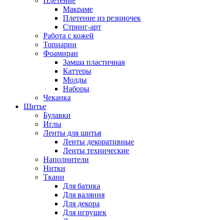
Плетение
Макраме
Плетение из резиночек
Стринг-арт
Работа с кожей
Топиарии
Фоамиран
Замша пластичная
Каттеры
Молды
Наборы
Чеканка
Шитье
Булавки
Иглы
Ленты для шитья
Ленты декоративные
Ленты технические
Наполнители
Нитки
Ткани
Для батика
Для валяния
Для декора
Для игрушек