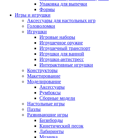
Упаковка для выпечки
Формы
Игры и игрушки
Аксессуары для настольных игр
Головоломки
Игрушки
Игровые наборы
Игрушечное оружие
Игрушечный транспорт
Игрушки для ванной
Игрушки-антистресс
Интерактивные игрушки
Конструкторы
Макетирование
Моделирование
Аксессуары
Румбоксы
Сборные модели
Настольные игры
Пазлы
Развивающие игры
Бизиборды
Кинетический песок
Лабиринты
Мозаика