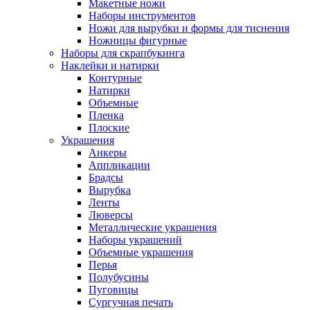
Макетные ножи
Наборы инструментов
Ножи для вырубки и формы для тиснения
Ножницы фигурные
Наборы для скрапбукинга
Наклейки и натирки
Контурные
Натирки
Объемные
Пленка
Плоские
Украшения
Анкеры
Аппликации
Брадсы
Вырубка
Ленты
Люверсы
Металлические украшения
Наборы украшений
Объемные украшения
Перья
Полубусины
Пуговицы
Сургучная печать