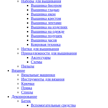
Наборы для вышивания
Вышивка бисером
Вышивка гладью
Вышивка икон
Вышивка крестом
Вышивка лентами
Вышивка на изделиях
Вышивка на одежде
Вышивка подушек
Вышивка часов
Ковровая техника
Нитки для вышивания
Принадлежности для вышивания
Аксессуары
Схемы
Пяльцы
Вязание
Вязальные машинки
Инструменты для вязания
Крючки
Пряжа
Спицы
Декорирование
Батик
Вспомогательные средства