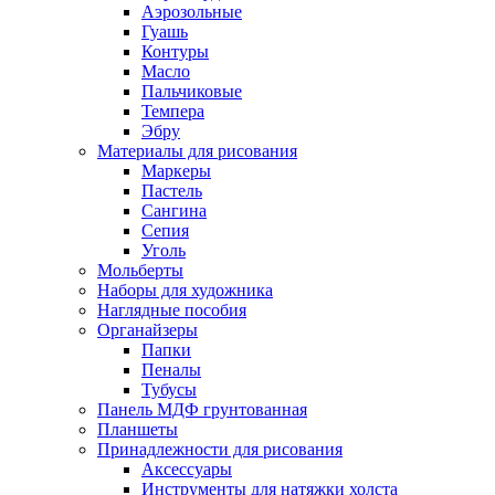
Аэрозольные
Гуашь
Контуры
Масло
Пальчиковые
Темпера
Эбру
Материалы для рисования
Маркеры
Пастель
Сангина
Сепия
Уголь
Мольберты
Наборы для художника
Наглядные пособия
Органайзеры
Папки
Пеналы
Тубусы
Панель МДФ грунтованная
Планшеты
Принадлежности для рисования
Аксессуары
Инструменты для натяжки холста