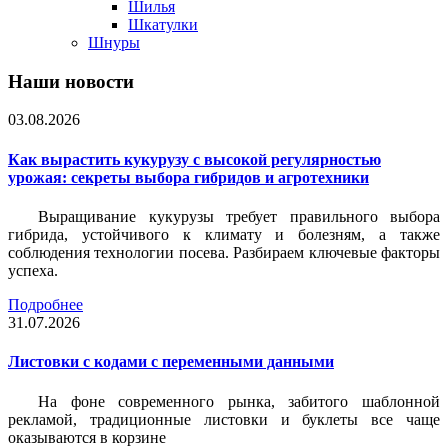
Шилья
Шкатулки
Шнуры
Наши новости
03.08.2026
Как вырастить кукурузу с высокой регулярностью
урожая: секреты выбора гибридов и агротехники
Выращивание кукурузы требует правильного выбора
гибрида, устойчивого к климату и болезням, а также
соблюдения технологии посева. Разбираем ключевые факторы
успеха.
Подробнее
31.07.2026
Листовки c кодами с переменными данными
На фоне современного рынка, забитого шаблонной
рекламой, традиционные листовки и буклеты все чаще
оказываются в корзине