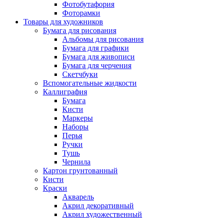
Фотобутафория
Фоторамки
Товары для художников
Бумага для рисования
Альбомы для рисования
Бумага для графики
Бумага для живописи
Бумага для черчения
Скетчбуки
Вспомогательные жидкости
Каллиграфия
Бумага
Кисти
Маркеры
Наборы
Перья
Ручки
Тушь
Чернила
Картон грунтованный
Кисти
Краски
Акварель
Акрил декоративный
Акрил художественный