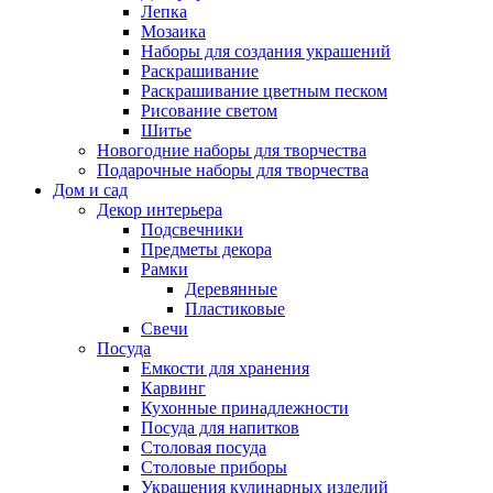
Лепка
Мозаика
Наборы для создания украшений
Раскрашивание
Раскрашивание цветным песком
Рисование светом
Шитье
Новогодние наборы для творчества
Подарочные наборы для творчества
Дом и сад
Декор интерьера
Подсвечники
Предметы декора
Рамки
Деревянные
Пластиковые
Свечи
Посуда
Емкости для хранения
Карвинг
Кухонные принадлежности
Посуда для напитков
Столовая посуда
Столовые приборы
Украшения кулинарных изделий