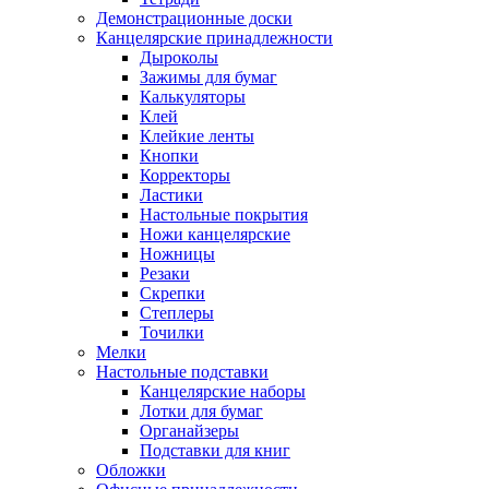
Демонстрационные доски
Канцелярские принадлежности
Дыроколы
Зажимы для бумаг
Калькуляторы
Клей
Клейкие ленты
Кнопки
Корректоры
Ластики
Настольные покрытия
Ножи канцелярские
Ножницы
Резаки
Скрепки
Степлеры
Точилки
Мелки
Настольные подставки
Канцелярские наборы
Лотки для бумаг
Органайзеры
Подставки для книг
Обложки