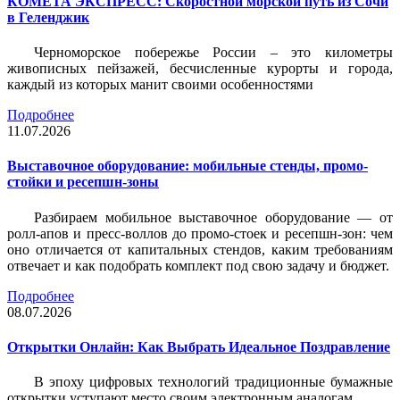
КОМЕТА ЭКСПРЕСС: Скоростной морской путь из Сочи
в Геленджик
Черноморское побережье России – это километры
живописных пейзажей, бесчисленные курорты и города,
каждый из которых манит своими особенностями
Подробнее
11.07.2026
Выставочное оборудование: мобильные стенды, промо-
стойки и ресепшн-зоны
Разбираем мобильное выставочное оборудование — от
ролл-апов и пресс-воллов до промо-стоек и ресепшн-зон: чем
оно отличается от капитальных стендов, каким требованиям
отвечает и как подобрать комплект под свою задачу и бюджет.
Подробнее
08.07.2026
Открытки Онлайн: Как Выбрать Идеальное Поздравление
В эпоху цифровых технологий традиционные бумажные
открытки уступают место своим электронным аналогам