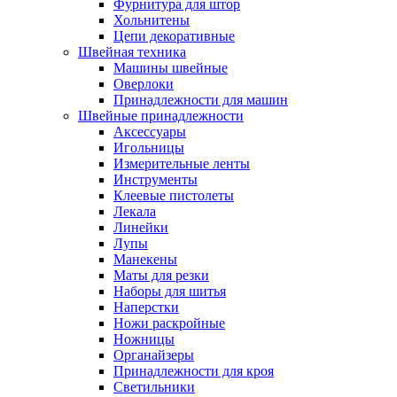
Фурнитура для штор
Хольнитены
Цепи декоративные
Швейная техника
Машины швейные
Оверлоки
Принадлежности для машин
Швейные принадлежности
Аксессуары
Игольницы
Измерительные ленты
Инструменты
Клеевые пистолеты
Лекала
Линейки
Лупы
Манекены
Маты для резки
Наборы для шитья
Наперстки
Ножи раскройные
Ножницы
Органайзеры
Принадлежности для кроя
Светильники