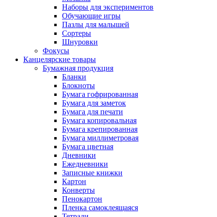
Наборы для экспериментов
Обучающие игры
Пазлы для малышей
Сортеры
Шнуровки
Фокусы
Канцелярские товары
Бумажная продукция
Бланки
Блокноты
Бумага гофрированная
Бумага для заметок
Бумага для печати
Бумага копировальная
Бумага крепированная
Бумага миллиметровая
Бумага цветная
Дневники
Ежедневники
Записные книжки
Картон
Конверты
Пенокартон
Пленка самоклеящаяся
Тетради