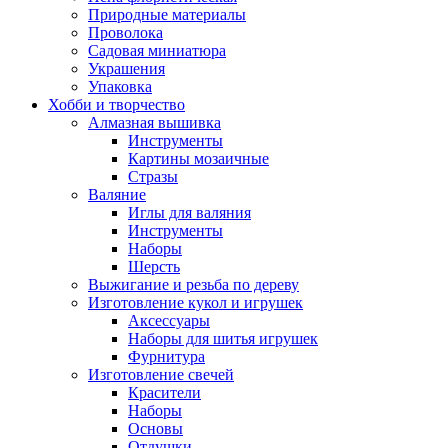
Природные материалы
Проволока
Садовая миниатюра
Украшения
Упаковка
Хобби и творчество
Алмазная вышивка
Инструменты
Картины мозаичные
Стразы
Валяние
Иглы для валяния
Инструменты
Наборы
Шерсть
Выжигание и резьба по дереву
Изготовление кукол и игрушек
Аксессуары
Наборы для шитья игрушек
Фурнитура
Изготовление свечей
Красители
Наборы
Основы
Отдушки