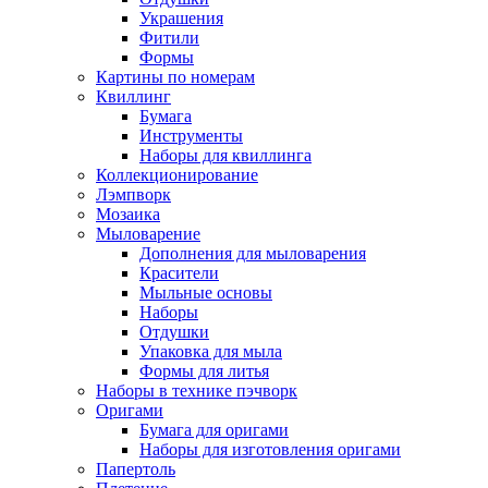
Украшения
Фитили
Формы
Картины по номерам
Квиллинг
Бумага
Инструменты
Наборы для квиллинга
Коллекционирование
Лэмпворк
Мозаика
Мыловарение
Дополнения для мыловарения
Красители
Мыльные основы
Наборы
Отдушки
Упаковка для мыла
Формы для литья
Наборы в технике пэчворк
Оригами
Бумага для оригами
Наборы для изготовления оригами
Папертоль