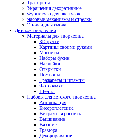
Трафареты
Украшения декоративные
Фурнитура для шкатулок
Часовые механизмы и стрелки
Эпоксидная смола
Детское творчество
Материалы для творчества
3D ручки
Картины своими руками
Магниты
Наборы бусин
Наклейки
Открытки
Помпоны
Трафареты и штампы
Фоторамки
Шенил
Наборы для детского творчества
Аппликация
Бисероплетение
Витражная роспись
Вышивание
Вязание
Гравюра
Декорирование