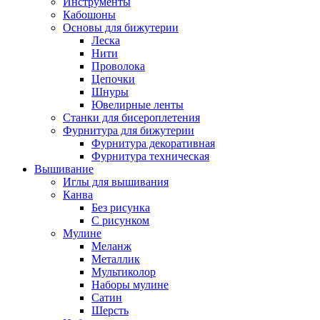
Инструменты
Кабошоны
Основы для бижутерии
Леска
Нити
Проволока
Цепочки
Шнуры
Ювелирные ленты
Станки для бисероплетения
Фурнитура для бижутерии
Фурнитура декоративная
Фурнитура техническая
Вышивание
Иглы для вышивания
Канва
Без рисунка
С рисунком
Мулине
Меланж
Металлик
Мультиколор
Наборы мулине
Сатин
Шерсть