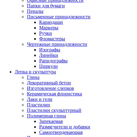
Офисные принадлежности
Папки для бумаги
Пеналы
Письменные принадлежности
Карандаши
Маркеры
Ручки
Фломастеры
Чертежные принадлежности
Изографы
Линейки
Рапидографы
Циркули
Лепка и скульптура
Глина
Декоративный бетон
Изготовление слепков
Керамическая флористика
Лаки и гели
Пластилин
Пластилин скульптурный
Полимерная глина
Запекаемая
Размягчители и добавки
Самоотвердевающая