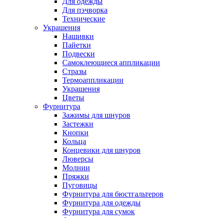
Для одежды
Для пэчворка
Технические
Украшения
Нашивки
Пайетки
Подвески
Самоклеющиеся аппликации
Стразы
Термоаппликации
Украшения
Цветы
Фурнитура
Зажимы для шнуров
Застежки
Кнопки
Кольца
Концевики для шнуров
Люверсы
Молнии
Пряжки
Пуговицы
Фурнитура для бюстгальтеров
Фурнитура для одежды
Фурнитура для сумок