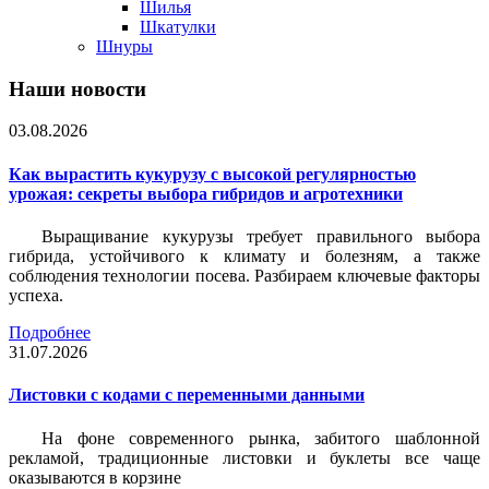
Шилья
Шкатулки
Шнуры
Наши новости
03.08.2026
Как вырастить кукурузу с высокой регулярностью
урожая: секреты выбора гибридов и агротехники
Выращивание кукурузы требует правильного выбора
гибрида, устойчивого к климату и болезням, а также
соблюдения технологии посева. Разбираем ключевые факторы
успеха.
Подробнее
31.07.2026
Листовки c кодами с переменными данными
На фоне современного рынка, забитого шаблонной
рекламой, традиционные листовки и буклеты все чаще
оказываются в корзине