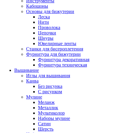
Инструменты
Кабошоны
Основы для бижутерии
Леска
Нити
Проволока
Цепочки
Шнуры
Ювелирные ленты
Станки для бисероплетения
Фурнитура для бижутерии
Фурнитура декоративная
Фурнитура техническая
Вышивание
Иглы для вышивания
Канва
Без рисунка
С рисунком
Мулине
Меланж
Металлик
Мультиколор
Наборы мулине
Сатин
Шерсть