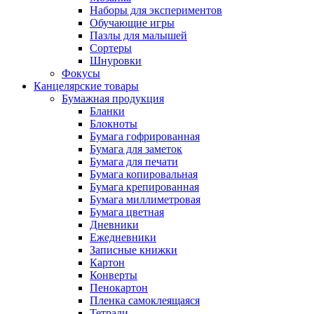
Наборы для экспериментов
Обучающие игры
Пазлы для малышей
Сортеры
Шнуровки
Фокусы
Канцелярские товары
Бумажная продукция
Бланки
Блокноты
Бумага гофрированная
Бумага для заметок
Бумага для печати
Бумага копировальная
Бумага крепированная
Бумага миллиметровая
Бумага цветная
Дневники
Ежедневники
Записные книжки
Картон
Конверты
Пенокартон
Пленка самоклеящаяся
Тетради