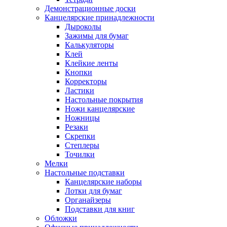
Демонстрационные доски
Канцелярские принадлежности
Дыроколы
Зажимы для бумаг
Калькуляторы
Клей
Клейкие ленты
Кнопки
Корректоры
Ластики
Настольные покрытия
Ножи канцелярские
Ножницы
Резаки
Скрепки
Степлеры
Точилки
Мелки
Настольные подставки
Канцелярские наборы
Лотки для бумаг
Органайзеры
Подставки для книг
Обложки