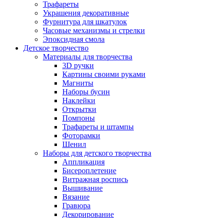
Трафареты
Украшения декоративные
Фурнитура для шкатулок
Часовые механизмы и стрелки
Эпоксидная смола
Детское творчество
Материалы для творчества
3D ручки
Картины своими руками
Магниты
Наборы бусин
Наклейки
Открытки
Помпоны
Трафареты и штампы
Фоторамки
Шенил
Наборы для детского творчества
Аппликация
Бисероплетение
Витражная роспись
Вышивание
Вязание
Гравюра
Декорирование