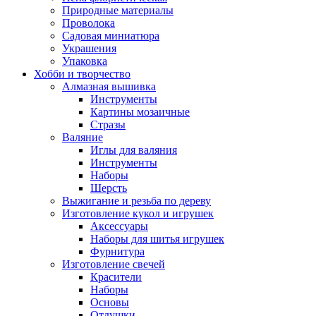
Природные материалы
Проволока
Садовая миниатюра
Украшения
Упаковка
Хобби и творчество
Алмазная вышивка
Инструменты
Картины мозаичные
Стразы
Валяние
Иглы для валяния
Инструменты
Наборы
Шерсть
Выжигание и резьба по дереву
Изготовление кукол и игрушек
Аксессуары
Наборы для шитья игрушек
Фурнитура
Изготовление свечей
Красители
Наборы
Основы
Отдушки