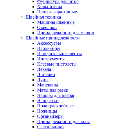
Фурнитура для штор
Хольнитены
Цепи декоративные
Швейная техника
Машины швейные
Оверлоки
Принадлежности для машин
Швейные принадлежности
Аксессуары
Игольницы
Измерительные ленты
Инструменты
Клеевые пистолеты
Лекала
Линейки
Лупы
Манекены
Маты для резки
Наборы для шитья
Наперстки
Ножи раскройные
Ножницы
Органайзеры
Принадлежности для кроя
Светильники