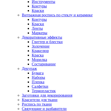
Инструменты
Контуры
Краски
Витражная роспись по стеклу и керамике
Контуры
Краски
Ленты
Маркеры
Декоративные эффекты
Глиттер и блестки
Золочение
Кракелюр
Краска
Морилка
Состаривание
Декупаж
Бумага
Наборы
Пленка
Салфетки
Термопластик
Заготовки для декорирования
Красители для ткани
Роспись по ткани
Связующие и разбавители