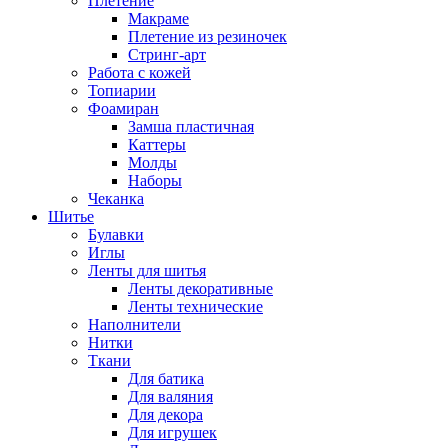
Плетение
Макраме
Плетение из резиночек
Стринг-арт
Работа с кожей
Топиарии
Фоамиран
Замша пластичная
Каттеры
Молды
Наборы
Чеканка
Шитье
Булавки
Иглы
Ленты для шитья
Ленты декоративные
Ленты технические
Наполнители
Нитки
Ткани
Для батика
Для валяния
Для декора
Для игрушек