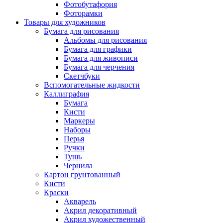
Фотобутафория
Фоторамки
Товары для художников
Бумага для рисования
Альбомы для рисования
Бумага для графики
Бумага для живописи
Бумага для черчения
Скетчбуки
Вспомогательные жидкости
Каллиграфия
Бумага
Кисти
Маркеры
Наборы
Перья
Ручки
Тушь
Чернила
Картон грунтованный
Кисти
Краски
Акварель
Акрил декоративный
Акрил художественный