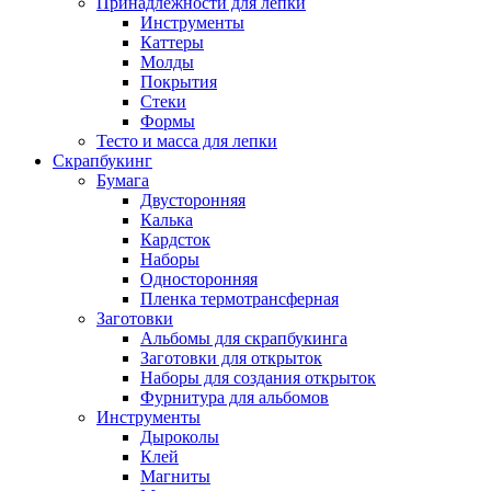
Принадлежности для лепки
Инструменты
Каттеры
Молды
Покрытия
Стеки
Формы
Тесто и масса для лепки
Скрапбукинг
Бумага
Двусторонняя
Калька
Кардсток
Наборы
Односторонняя
Пленка термотрансферная
Заготовки
Альбомы для скрапбукинга
Заготовки для открыток
Наборы для создания открыток
Фурнитура для альбомов
Инструменты
Дыроколы
Клей
Магниты