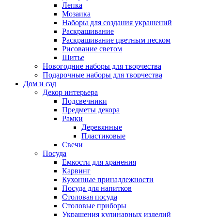
Лепка
Мозаика
Наборы для создания украшений
Раскрашивание
Раскрашивание цветным песком
Рисование светом
Шитье
Новогодние наборы для творчества
Подарочные наборы для творчества
Дом и сад
Декор интерьера
Подсвечники
Предметы декора
Рамки
Деревянные
Пластиковые
Свечи
Посуда
Емкости для хранения
Карвинг
Кухонные принадлежности
Посуда для напитков
Столовая посуда
Столовые приборы
Украшения кулинарных изделий