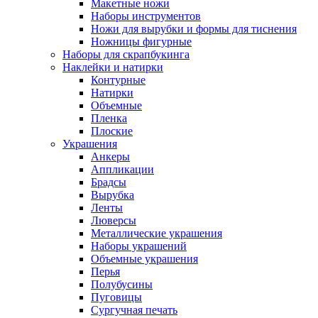
Макетные ножи
Наборы инструментов
Ножи для вырубки и формы для тиснения
Ножницы фигурные
Наборы для скрапбукинга
Наклейки и натирки
Контурные
Натирки
Объемные
Пленка
Плоские
Украшения
Анкеры
Аппликации
Брадсы
Вырубка
Ленты
Люверсы
Металлические украшения
Наборы украшений
Объемные украшения
Перья
Полубусины
Пуговицы
Сургучная печать