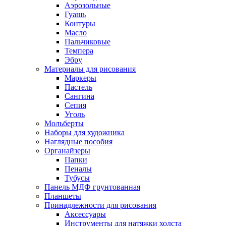
Аэрозольные
Гуашь
Контуры
Масло
Пальчиковые
Темпера
Эбру
Материалы для рисования
Маркеры
Пастель
Сангина
Сепия
Уголь
Мольберты
Наборы для художника
Наглядные пособия
Органайзеры
Папки
Пеналы
Тубусы
Панель МДФ грунтованная
Планшеты
Принадлежности для рисования
Аксессуары
Инструменты для натяжки холста