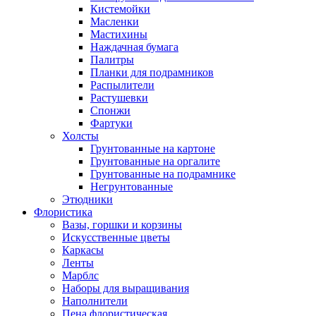
Кистемойки
Масленки
Мастихины
Наждачная бумага
Палитры
Планки для подрамников
Распылители
Растушевки
Спонжи
Фартуки
Холсты
Грунтованные на картоне
Грунтованные на оргалите
Грунтованные на подрамнике
Негрунтованные
Этюдники
Флористика
Вазы, горшки и корзины
Искусственные цветы
Каркасы
Ленты
Марблс
Наборы для выращивания
Наполнители
Пена флористическая