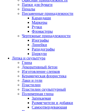
Офисные принадлежности
Папки для бумаги
Пеналы
Письменные принадлежности
Карандаши
Маркеры
Ручки
Фломастеры
Чертежные принадлежности
Изографы
Линейки
Рапидографы
Циркули
Лепка и скульптура
Глина
Декоративный бетон
Изготовление слепков
Керамическая флористика
Лаки и гели
Пластилин
Пластилин скульптурный
Полимерная глина
Запекаемая
Размягчители и добавки
Самоотвердевающая