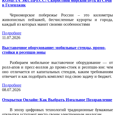
КОМЕТА ЭКСПРЕСС: Скоростной морской путь из Сочи
в Геленджик
Черноморское побережье России – это километры
живописных пейзажей, бесчисленные курорты и города,
каждый из которых манит своими особенностями
Подробнее
11.07.2026
Выставочное оборудование: мобильные стенды, промо-
стойки и ресепшн-зоны
Разбираем мобильное выставочное оборудование — от
ролл-апов и пресс-воллов до промо-стоек и ресепшн-зон: чем
оно отличается от капитальных стендов, каким требованиям
отвечает и как подобрать комплект под свою задачу и бюджет.
Подробнее
08.07.2026
Открытки Онлайн: Как Выбрать Идеальное Поздравление
В эпоху цифровых технологий традиционные бумажные
открытки уступают место своим электронным аналогам