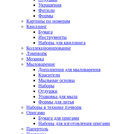
Украшения
Фитили
Формы
Картины по номерам
Квиллинг
Бумага
Инструменты
Наборы для квиллинга
Коллекционирование
Лэмпворк
Мозаика
Мыловарение
Дополнения для мыловарения
Красители
Мыльные основы
Наборы
Отдушки
Упаковка для мыла
Формы для литья
Наборы в технике пэчворк
Оригами
Бумага для оригами
Наборы для изготовления оригами
Папертоль