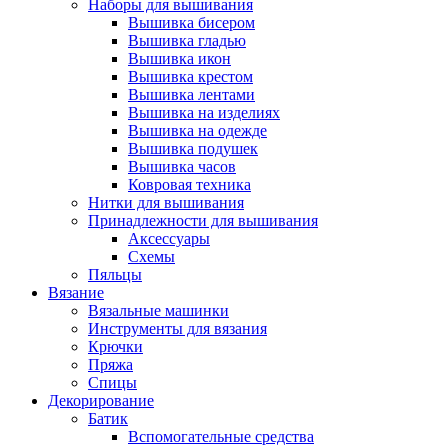
Наборы для вышивания
Вышивка бисером
Вышивка гладью
Вышивка икон
Вышивка крестом
Вышивка лентами
Вышивка на изделиях
Вышивка на одежде
Вышивка подушек
Вышивка часов
Ковровая техника
Нитки для вышивания
Принадлежности для вышивания
Аксессуары
Схемы
Пяльцы
Вязание
Вязальные машинки
Инструменты для вязания
Крючки
Пряжа
Спицы
Декорирование
Батик
Вспомогательные средства