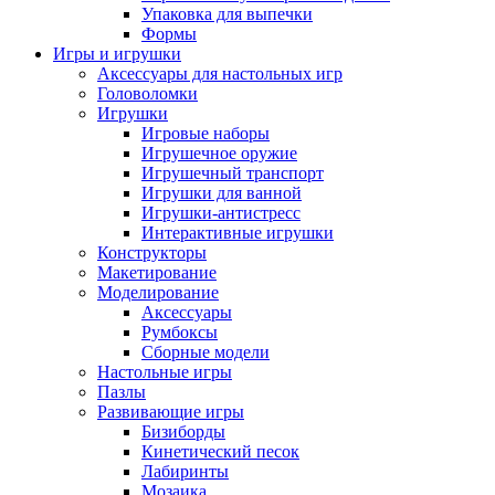
Упаковка для выпечки
Формы
Игры и игрушки
Аксессуары для настольных игр
Головоломки
Игрушки
Игровые наборы
Игрушечное оружие
Игрушечный транспорт
Игрушки для ванной
Игрушки-антистресс
Интерактивные игрушки
Конструкторы
Макетирование
Моделирование
Аксессуары
Румбоксы
Сборные модели
Настольные игры
Пазлы
Развивающие игры
Бизиборды
Кинетический песок
Лабиринты
Мозаика