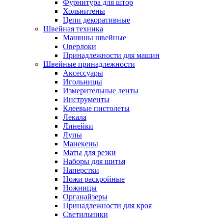
Фурнитура для штор
Хольнитены
Цепи декоративные
Швейная техника
Машины швейные
Оверлоки
Принадлежности для машин
Швейные принадлежности
Аксессуары
Игольницы
Измерительные ленты
Инструменты
Клеевые пистолеты
Лекала
Линейки
Лупы
Манекены
Маты для резки
Наборы для шитья
Наперстки
Ножи раскройные
Ножницы
Органайзеры
Принадлежности для кроя
Светильники