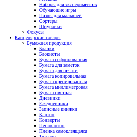
Наборы для экспериментов
Обучающие игры
Пазлы для малышей
Сортеры
Шнуровки
Фокусы
Канцелярские товары
Бумажная продукция
Бланки
Блокноты
Бумага гофрированная
Бумага для заметок
Бумага для печати
Бумага копировальная
Бумага крепированная
Бумага миллиметровая
Бумага цветная
Дневники
Ежедневники
Записные книжки
Картон
Конверты
Пенокартон
Пленка самоклеящаяся
Тетради