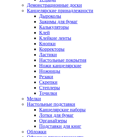
Демонстрационные доски
Канцелярские принадлежности
Дыроколы
Зажимы для бумаг
Калькуляторы
Клей
Клейкие ленты
Кнопки
Корректоры
Ластики
Настольные покрытия
Ножи канцелярские
Ножницы
Резаки
Скрепки
Степлеры
Точилки
Мелки
Настольные подставки
Канцелярские наборы
Лотки для бумаг
Органайзеры
Подставки для книг
Обложки