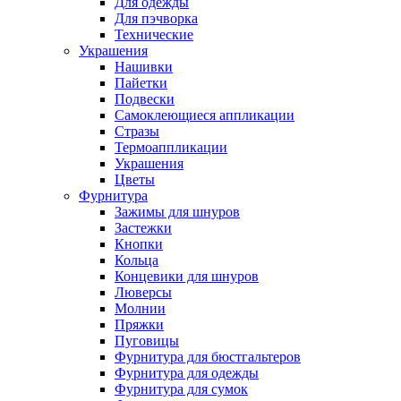
Для одежды
Для пэчворка
Технические
Украшения
Нашивки
Пайетки
Подвески
Самоклеющиеся аппликации
Стразы
Термоаппликации
Украшения
Цветы
Фурнитура
Зажимы для шнуров
Застежки
Кнопки
Кольца
Концевики для шнуров
Люверсы
Молнии
Пряжки
Пуговицы
Фурнитура для бюстгальтеров
Фурнитура для одежды
Фурнитура для сумок