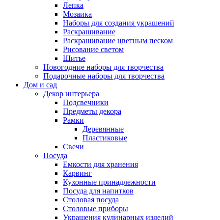
Лепка
Мозаика
Наборы для создания украшений
Раскрашивание
Раскрашивание цветным песком
Рисование светом
Шитье
Новогодние наборы для творчества
Подарочные наборы для творчества
Дом и сад
Декор интерьера
Подсвечники
Предметы декора
Рамки
Деревянные
Пластиковые
Свечи
Посуда
Емкости для хранения
Карвинг
Кухонные принадлежности
Посуда для напитков
Столовая посуда
Столовые приборы
Украшения кулинарных изделий