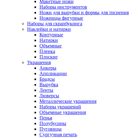
Макетные ножи
Наборы инструментов
Ножи для вырубки и формы для тиснения
Ножницы фигурные
Наборы для скрапбукинга
Наклейки и натирки
Контурные
Натирки
Объемные
Пленка
Плоские
Украшения
Анкеры
Аппликации
Брадсы
Вырубка
Ленты
Люверсы
Металлические украшения
Наборы украшений
Объемные украшения
Перья
Полубусины
Пуговицы
Сургучная печать