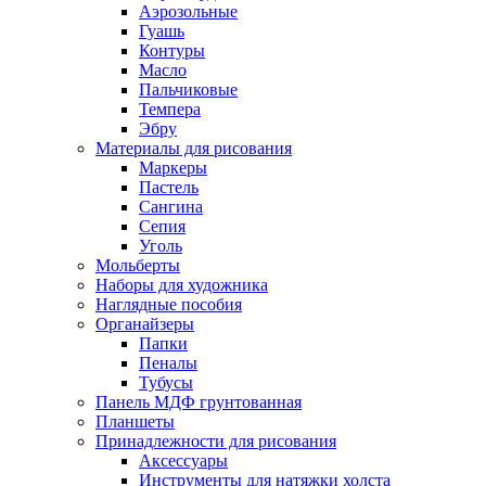
Аэрозольные
Гуашь
Контуры
Масло
Пальчиковые
Темпера
Эбру
Материалы для рисования
Маркеры
Пастель
Сангина
Сепия
Уголь
Мольберты
Наборы для художника
Наглядные пособия
Органайзеры
Папки
Пеналы
Тубусы
Панель МДФ грунтованная
Планшеты
Принадлежности для рисования
Аксессуары
Инструменты для натяжки холста