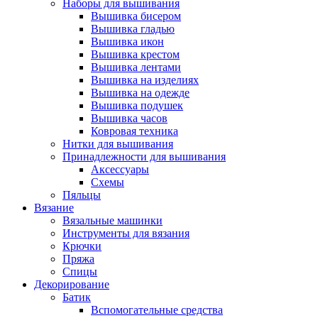
Наборы для вышивания
Вышивка бисером
Вышивка гладью
Вышивка икон
Вышивка крестом
Вышивка лентами
Вышивка на изделиях
Вышивка на одежде
Вышивка подушек
Вышивка часов
Ковровая техника
Нитки для вышивания
Принадлежности для вышивания
Аксессуары
Схемы
Пяльцы
Вязание
Вязальные машинки
Инструменты для вязания
Крючки
Пряжа
Спицы
Декорирование
Батик
Вспомогательные средства