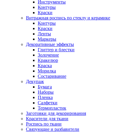
Инструменты
Контуры
Краски
Витражная роспись по стеклу и керамике
Контуры
Краски
Ленты
Маркеры
Декоративные эффекты
Глиттер и блестки
Золочение
Кракелюр
Краска
Морилка
Состаривание
Декупаж
Бумага
Наборы
Пленка
Салфетки
Термопластик
Заготовки для декорирования
Красители для ткани
Роспись по ткани
Связующие и разбавители