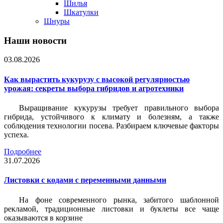
Шилья
Шкатулки
Шнуры
Наши новости
03.08.2026
Как вырастить кукурузу с высокой регулярностью
урожая: секреты выбора гибридов и агротехники
Выращивание кукурузы требует правильного выбора
гибрида, устойчивого к климату и болезням, а также
соблюдения технологии посева. Разбираем ключевые факторы
успеха.
Подробнее
31.07.2026
Листовки c кодами с переменными данными
На фоне современного рынка, забитого шаблонной
рекламой, традиционные листовки и буклеты все чаще
оказываются в корзине