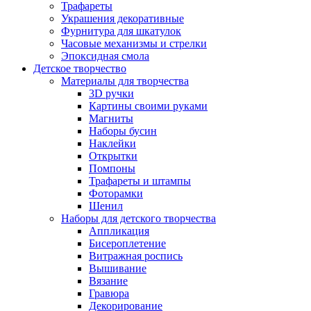
Трафареты
Украшения декоративные
Фурнитура для шкатулок
Часовые механизмы и стрелки
Эпоксидная смола
Детское творчество
Материалы для творчества
3D ручки
Картины своими руками
Магниты
Наборы бусин
Наклейки
Открытки
Помпоны
Трафареты и штампы
Фоторамки
Шенил
Наборы для детского творчества
Аппликация
Бисероплетение
Витражная роспись
Вышивание
Вязание
Гравюра
Декорирование