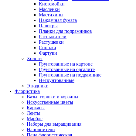
Кистемойки
Масленки
Мастихины
Наждачная бумага
Палитры
Планки для подрамников
Распылители
Растушевки
Спонжи
Фартуки
Холсты
Грунтованные на картоне
Грунтованные на оргалите
Грунтованные на подрамнике
Негрунтованные
Этюдники
Флористика
Вазы, горшки и корзины
Искусственные цветы
Каркасы
Ленты
Марблс
Наборы для выращивания
Наполнители
Пена флористическая