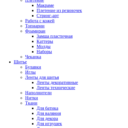
Плетение
Макраме
Плетение из резиночек
Стринг-арт
Работа с кожей
Топиарии
Фоамиран
Замша пластичная
Каттеры
Молды
Наборы
Чеканка
Шитье
Булавки
Иглы
Ленты для шитья
Ленты декоративные
Ленты технические
Наполнители
Нитки
Ткани
Для батика
Для валяния
Для декора
Для игрушек