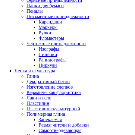
Офисные принадлежности
Папки для бумаги
Пеналы
Письменные принадлежности
Карандаши
Маркеры
Ручки
Фломастеры
Чертежные принадлежности
Изографы
Линейки
Рапидографы
Циркули
Лепка и скульптура
Глина
Декоративный бетон
Изготовление слепков
Керамическая флористика
Лаки и гели
Пластилин
Пластилин скульптурный
Полимерная глина
Запекаемая
Размягчители и добавки
Самоотвердевающая