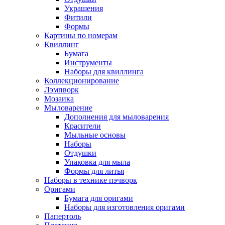
Украшения
Фитили
Формы
Картины по номерам
Квиллинг
Бумага
Инструменты
Наборы для квиллинга
Коллекционирование
Лэмпворк
Мозаика
Мыловарение
Дополнения для мыловарения
Красители
Мыльные основы
Наборы
Отдушки
Упаковка для мыла
Формы для литья
Наборы в технике пэчворк
Оригами
Бумага для оригами
Наборы для изготовления оригами
Папертоль