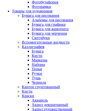
Фотобутафория
Фоторамки
Товары для художников
Бумага для рисования
Альбомы для рисования
Бумага для графики
Бумага для живописи
Бумага для черчения
Скетчбуки
Вспомогательные жидкости
Каллиграфия
Бумага
Кисти
Маркеры
Наборы
Перья
Ручки
Тушь
Чернила
Картон грунтованный
Кисти
Краски
Акварель
Акрил декоративный
Акрил художественный