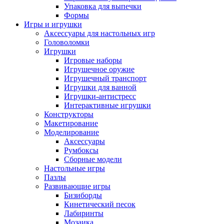
Упаковка для выпечки
Формы
Игры и игрушки
Аксессуары для настольных игр
Головоломки
Игрушки
Игровые наборы
Игрушечное оружие
Игрушечный транспорт
Игрушки для ванной
Игрушки-антистресс
Интерактивные игрушки
Конструкторы
Макетирование
Моделирование
Аксессуары
Румбоксы
Сборные модели
Настольные игры
Пазлы
Развивающие игры
Бизиборды
Кинетический песок
Лабиринты
Мозаика