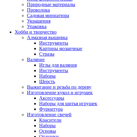
Природные материалы
Проволока
Садовая миниатюра
Украшения
Упаковка
Хобби и творчество
Алмазная вышивка
Инструменты
Картины мозаичные
Стразы
Валяние
Иглы для валяния
Инструменты
Наборы
Шерсть
Выжигание и резьба по дереву
Изготовление кукол и игрушек
Аксессуары
Наборы для шитья игрушек
Фурнитура
Изготовление свечей
Красители
Наборы
Основы
Отдушки