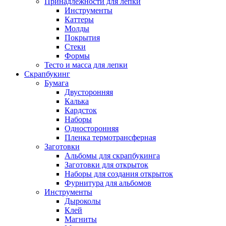
Принадлежности для лепки
Инструменты
Каттеры
Молды
Покрытия
Стеки
Формы
Тесто и масса для лепки
Скрапбукинг
Бумага
Двусторонняя
Калька
Кардсток
Наборы
Односторонняя
Пленка термотрансферная
Заготовки
Альбомы для скрапбукинга
Заготовки для открыток
Наборы для создания открыток
Фурнитура для альбомов
Инструменты
Дыроколы
Клей
Магниты