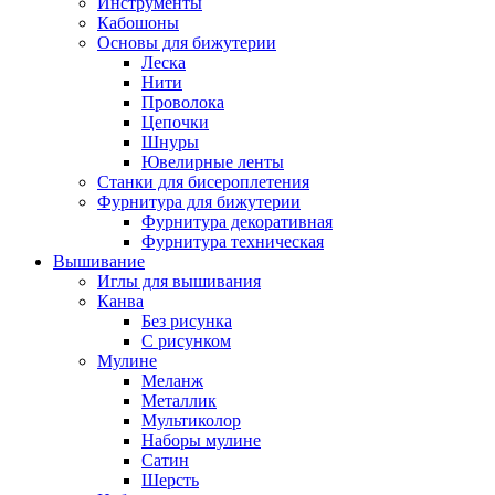
Инструменты
Кабошоны
Основы для бижутерии
Леска
Нити
Проволока
Цепочки
Шнуры
Ювелирные ленты
Станки для бисероплетения
Фурнитура для бижутерии
Фурнитура декоративная
Фурнитура техническая
Вышивание
Иглы для вышивания
Канва
Без рисунка
С рисунком
Мулине
Меланж
Металлик
Мультиколор
Наборы мулине
Сатин
Шерсть