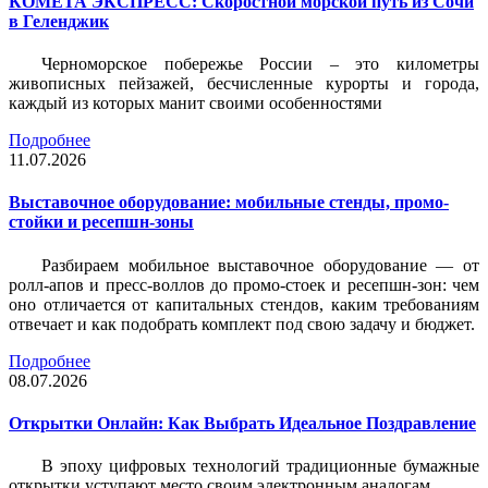
КОМЕТА ЭКСПРЕСС: Скоростной морской путь из Сочи
в Геленджик
Черноморское побережье России – это километры
живописных пейзажей, бесчисленные курорты и города,
каждый из которых манит своими особенностями
Подробнее
11.07.2026
Выставочное оборудование: мобильные стенды, промо-
стойки и ресепшн-зоны
Разбираем мобильное выставочное оборудование — от
ролл-апов и пресс-воллов до промо-стоек и ресепшн-зон: чем
оно отличается от капитальных стендов, каким требованиям
отвечает и как подобрать комплект под свою задачу и бюджет.
Подробнее
08.07.2026
Открытки Онлайн: Как Выбрать Идеальное Поздравление
В эпоху цифровых технологий традиционные бумажные
открытки уступают место своим электронным аналогам