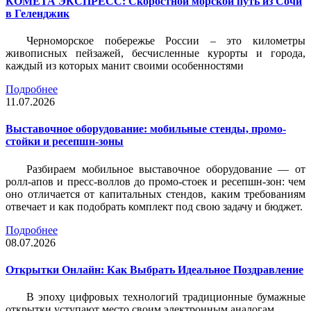
КОМЕТА ЭКСПРЕСС: Скоростной морской путь из Сочи
в Геленджик
Черноморское побережье России – это километры
живописных пейзажей, бесчисленные курорты и города,
каждый из которых манит своими особенностями
Подробнее
11.07.2026
Выставочное оборудование: мобильные стенды, промо-
стойки и ресепшн-зоны
Разбираем мобильное выставочное оборудование — от
ролл-апов и пресс-воллов до промо-стоек и ресепшн-зон: чем
оно отличается от капитальных стендов, каким требованиям
отвечает и как подобрать комплект под свою задачу и бюджет.
Подробнее
08.07.2026
Открытки Онлайн: Как Выбрать Идеальное Поздравление
В эпоху цифровых технологий традиционные бумажные
открытки уступают место своим электронным аналогам