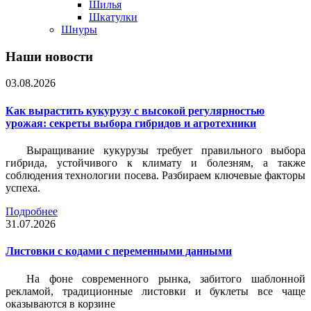
Шилья
Шкатулки
Шнуры
Наши новости
03.08.2026
Как вырастить кукурузу с высокой регулярностью
урожая: секреты выбора гибридов и агротехники
Выращивание кукурузы требует правильного выбора
гибрида, устойчивого к климату и болезням, а также
соблюдения технологии посева. Разбираем ключевые факторы
успеха.
Подробнее
31.07.2026
Листовки c кодами с переменными данными
На фоне современного рынка, забитого шаблонной
рекламой, традиционные листовки и буклеты все чаще
оказываются в корзине