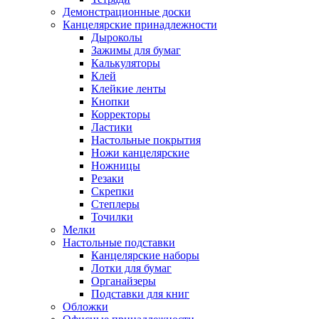
Демонстрационные доски
Канцелярские принадлежности
Дыроколы
Зажимы для бумаг
Калькуляторы
Клей
Клейкие ленты
Кнопки
Корректоры
Ластики
Настольные покрытия
Ножи канцелярские
Ножницы
Резаки
Скрепки
Степлеры
Точилки
Мелки
Настольные подставки
Канцелярские наборы
Лотки для бумаг
Органайзеры
Подставки для книг
Обложки