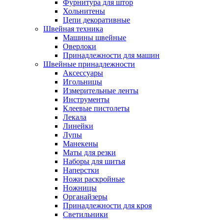
Фурнитура для штор
Хольнитены
Цепи декоративные
Швейная техника
Машины швейные
Оверлоки
Принадлежности для машин
Швейные принадлежности
Аксессуары
Игольницы
Измерительные ленты
Инструменты
Клеевые пистолеты
Лекала
Линейки
Лупы
Манекены
Маты для резки
Наборы для шитья
Наперстки
Ножи раскройные
Ножницы
Органайзеры
Принадлежности для кроя
Светильники