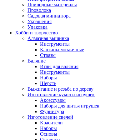
Природные материалы
Проволока
Садовая миниатюра
Украшения
Упаковка
Хобби и творчество
Алмазная вышивка
Инструменты
Картины мозаичные
Стразы
Валяние
Иглы для валяния
Инструменты
Наборы
Шерсть
Выжигание и резьба по дереву
Изготовление кукол и игрушек
Аксессуары
Наборы для шитья игрушек
Фурнитура
Изготовление свечей
Красители
Наборы
Основы
Отдушки