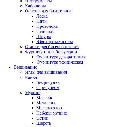
Инструменты
Кабошоны
Основы для бижутерии
Леска
Нити
Проволока
Цепочки
Шнуры
Ювелирные ленты
Станки для бисероплетения
Фурнитура для бижутерии
Фурнитура декоративная
Фурнитура техническая
Вышивание
Иглы для вышивания
Канва
Без рисунка
С рисунком
Мулине
Меланж
Металлик
Мультиколор
Наборы мулине
Сатин
Шерсть