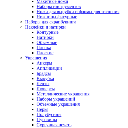
Макетные ножи
Наборы инструментов
Ножи для вырубки и формы для тиснения
Ножницы фигурные
Наборы для скрапбукинга
Наклейки и натирки
Контурные
Натирки
Объемные
Пленка
Плоские
Украшения
Анкеры
Аппликации
Брадсы
Вырубка
Ленты
Люверсы
Металлические украшения
Наборы украшений
Объемные украшения
Перья
Полубусины
Пуговицы
Сургучная печать