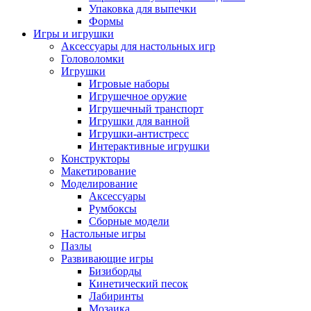
Упаковка для выпечки
Формы
Игры и игрушки
Аксессуары для настольных игр
Головоломки
Игрушки
Игровые наборы
Игрушечное оружие
Игрушечный транспорт
Игрушки для ванной
Игрушки-антистресс
Интерактивные игрушки
Конструкторы
Макетирование
Моделирование
Аксессуары
Румбоксы
Сборные модели
Настольные игры
Пазлы
Развивающие игры
Бизиборды
Кинетический песок
Лабиринты
Мозаика