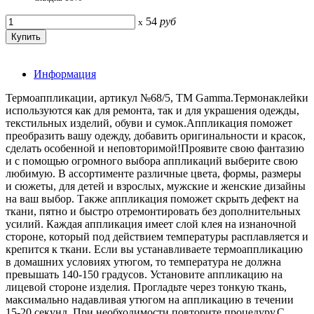
54
руб
x
Информация
Термоаппликации, артикул №68/5, ТМ Gamma.Термонаклейки
используются как для ремонта, так и для украшения одежды,
текстильных изделий, обуви и сумок.Аппликация поможет
преобразить вашу одежду, добавить оригинальности и красок,
сделать особенной и неповторимой!Проявите свою фантазию
и с помощью огромного выбора аппликаций выберите свою
любимую. В ассортименте различные цвета, формы, размеры
и сюжеты, для детей и взрослых, мужские и женские дизайны
на ваш выбор. Также аппликация поможет скрыть дефект на
ткани, пятно и быстро отремонтировать без дополнительных
усилий. Каждая аппликация имеет слой клея на изнаночной
стороне, который под действием температуры расплавляется и
крепится к ткани. Если вы устанавливаете термоаппликацию
в домашних условиях утюгом, то температура не должна
превышать 140-150 градусов. Установите аппликацию на
лицевой стороне изделия. Прогладьте через тонкую ткань,
максимально надавливая утюгом на аппликацию в течении
15-20 секунд. При необходимости повторите процедуру.С