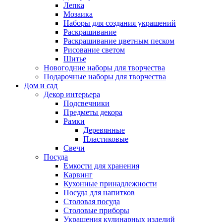
Лепка
Мозаика
Наборы для создания украшений
Раскрашивание
Раскрашивание цветным песком
Рисование светом
Шитье
Новогодние наборы для творчества
Подарочные наборы для творчества
Дом и сад
Декор интерьера
Подсвечники
Предметы декора
Рамки
Деревянные
Пластиковые
Свечи
Посуда
Емкости для хранения
Карвинг
Кухонные принадлежности
Посуда для напитков
Столовая посуда
Столовые приборы
Украшения кулинарных изделий