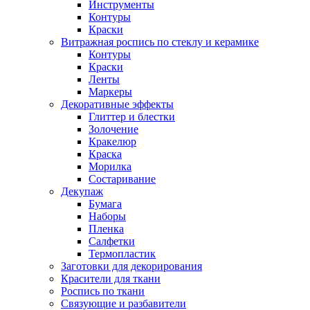
Инструменты
Контуры
Краски
Витражная роспись по стеклу и керамике
Контуры
Краски
Ленты
Маркеры
Декоративные эффекты
Глиттер и блестки
Золочение
Кракелюр
Краска
Морилка
Состаривание
Декупаж
Бумага
Наборы
Пленка
Салфетки
Термопластик
Заготовки для декорирования
Красители для ткани
Роспись по ткани
Связующие и разбавители