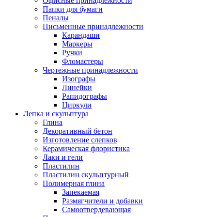
Офисные принадлежности
Папки для бумаги
Пеналы
Письменные принадлежности
Карандаши
Маркеры
Ручки
Фломастеры
Чертежные принадлежности
Изографы
Линейки
Рапидографы
Циркули
Лепка и скульптура
Глина
Декоративный бетон
Изготовление слепков
Керамическая флористика
Лаки и гели
Пластилин
Пластилин скульптурный
Полимерная глина
Запекаемая
Размягчители и добавки
Самоотвердевающая