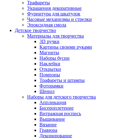
Трафареты
Украшения декоративные
Фурнитура для шкатулок
Часовые механизмы и стрелки
Эпоксидная смола
Детское творчество
Материалы для творчества
3D ручки
Картины своими руками
Магниты
Наборы бусин
Наклейки
Открытки
Помпоны
Трафареты и штампы
Фоторамки
Шенил
Наборы для детского творчества
Аппликация
Бисероплетение
Витражная роспись
Вышивание
Вязание
Гравюра
Декорирование