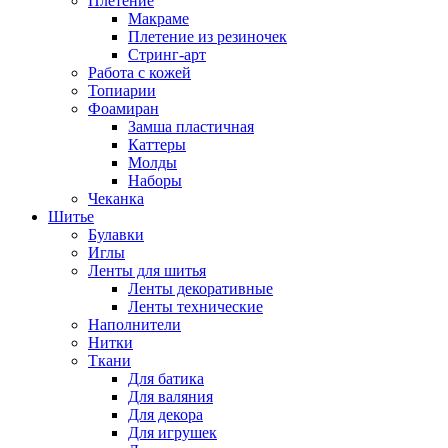
Плетение
Макраме
Плетение из резиночек
Стринг-арт
Работа с кожей
Топиарии
Фоамиран
Замша пластичная
Каттеры
Молды
Наборы
Чеканка
Шитье
Булавки
Иглы
Ленты для шитья
Ленты декоративные
Ленты технические
Наполнители
Нитки
Ткани
Для батика
Для валяния
Для декора
Для игрушек