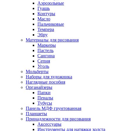
Аэрозольные
Гуашь
Контуры
Масло
Пальчиковые
Темпера
Эбру
Материалы для рисования
Маркеры
Пастель
Сангина
Сепия
Уголь
Мольберты
Наборы для художника
Наглядные пособия
Органайзеры
Папки
Пеналы
Тубусы
Панель МДФ грунтованная
Планшеты
Принадлежности для рисования
Аксессуары
Инструменты для натяжки холста