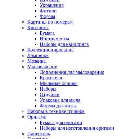
Украшения
Фитили
Формы
Картины по номерам
Квиллинг
Бумага
Инструменты
Наборы для квиллинга
Коллекционирование
Лэмпворк
Мозаика
Мыловарение
Дополнения для мыловарения
Красители
Мыльные основы
Наборы
Отдушки
Упаковка для мыла
Формы для литья
Наборы в технике пэчворк
Оригами
Бумага для оригами
Наборы для изготовления оригами
Папертоль