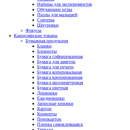
Наборы для экспериментов
Обучающие игры
Пазлы для малышей
Сортеры
Шнуровки
Фокусы
Канцелярские товары
Бумажная продукция
Бланки
Блокноты
Бумага гофрированная
Бумага для заметок
Бумага для печати
Бумага копировальная
Бумага крепированная
Бумага миллиметровая
Бумага цветная
Дневники
Ежедневники
Записные книжки
Картон
Конверты
Пенокартон
Пленка самоклеящаяся
Тетради