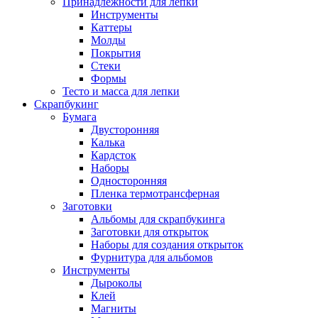
Принадлежности для лепки
Инструменты
Каттеры
Молды
Покрытия
Стеки
Формы
Тесто и масса для лепки
Скрапбукинг
Бумага
Двусторонняя
Калька
Кардсток
Наборы
Односторонняя
Пленка термотрансферная
Заготовки
Альбомы для скрапбукинга
Заготовки для открыток
Наборы для создания открыток
Фурнитура для альбомов
Инструменты
Дыроколы
Клей
Магниты