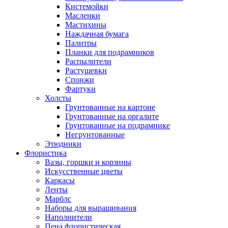
Кистемойки
Масленки
Мастихины
Наждачная бумага
Палитры
Планки для подрамников
Распылители
Растушевки
Спонжи
Фартуки
Холсты
Грунтованные на картоне
Грунтованные на оргалите
Грунтованные на подрамнике
Негрунтованные
Этюдники
Флористика
Вазы, горшки и корзины
Искусственные цветы
Каркасы
Ленты
Марблс
Наборы для выращивания
Наполнители
Пена флористическая