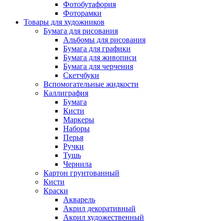
Фотобутафория
Фоторамки
Товары для художников
Бумага для рисования
Альбомы для рисования
Бумага для графики
Бумага для живописи
Бумага для черчения
Скетчбуки
Вспомогательные жидкости
Каллиграфия
Бумага
Кисти
Маркеры
Наборы
Перья
Ручки
Тушь
Чернила
Картон грунтованный
Кисти
Краски
Акварель
Акрил декоративный
Акрил художественный