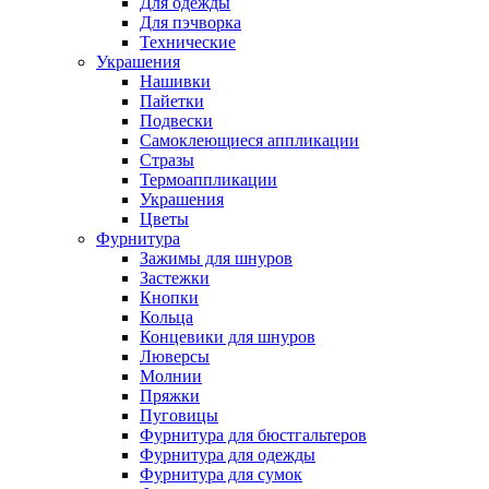
Для одежды
Для пэчворка
Технические
Украшения
Нашивки
Пайетки
Подвески
Самоклеющиеся аппликации
Стразы
Термоаппликации
Украшения
Цветы
Фурнитура
Зажимы для шнуров
Застежки
Кнопки
Кольца
Концевики для шнуров
Люверсы
Молнии
Пряжки
Пуговицы
Фурнитура для бюстгальтеров
Фурнитура для одежды
Фурнитура для сумок