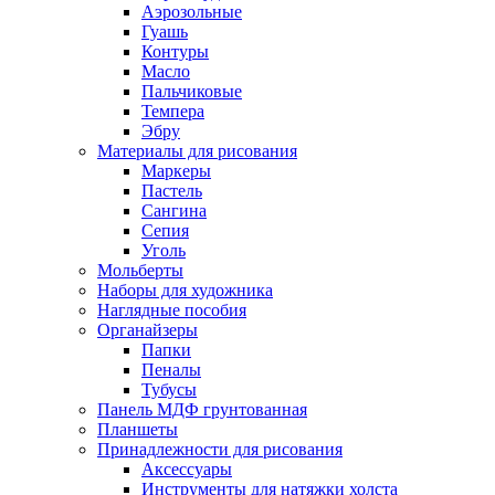
Аэрозольные
Гуашь
Контуры
Масло
Пальчиковые
Темпера
Эбру
Материалы для рисования
Маркеры
Пастель
Сангина
Сепия
Уголь
Мольберты
Наборы для художника
Наглядные пособия
Органайзеры
Папки
Пеналы
Тубусы
Панель МДФ грунтованная
Планшеты
Принадлежности для рисования
Аксессуары
Инструменты для натяжки холста