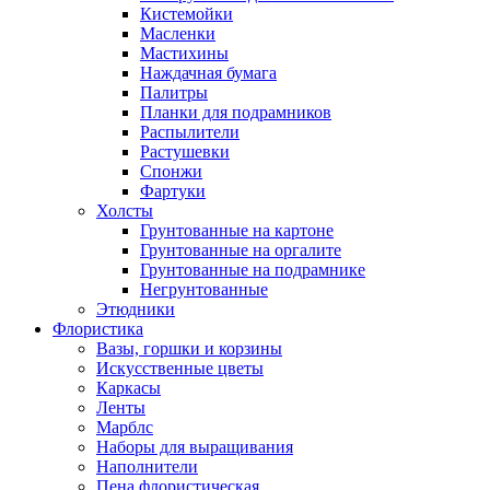
Кистемойки
Масленки
Мастихины
Наждачная бумага
Палитры
Планки для подрамников
Распылители
Растушевки
Спонжи
Фартуки
Холсты
Грунтованные на картоне
Грунтованные на оргалите
Грунтованные на подрамнике
Негрунтованные
Этюдники
Флористика
Вазы, горшки и корзины
Искусственные цветы
Каркасы
Ленты
Марблс
Наборы для выращивания
Наполнители
Пена флористическая