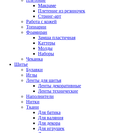
Плетение
Макраме
Плетение из резиночек
Стринг-арт
Работа с кожей
Топиарии
Фоамиран
Замша пластичная
Каттеры
Молды
Наборы
Чеканка
Шитье
Булавки
Иглы
Ленты для шитья
Ленты декоративные
Ленты технические
Наполнители
Нитки
Ткани
Для батика
Для валяния
Для декора
Для игрушек