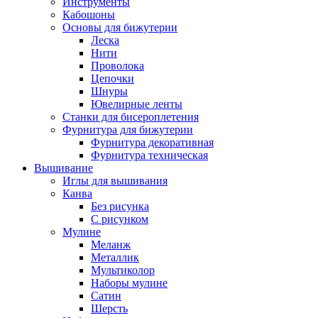
Инструменты
Кабошоны
Основы для бижутерии
Леска
Нити
Проволока
Цепочки
Шнуры
Ювелирные ленты
Станки для бисероплетения
Фурнитура для бижутерии
Фурнитура декоративная
Фурнитура техническая
Вышивание
Иглы для вышивания
Канва
Без рисунка
С рисунком
Мулине
Меланж
Металлик
Мультиколор
Наборы мулине
Сатин
Шерсть