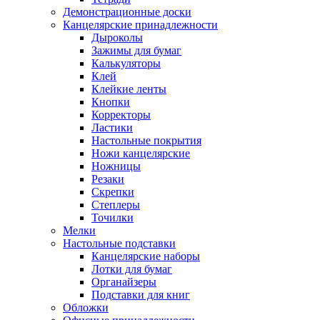
Демонстрационные доски
Канцелярские принадлежности
Дыроколы
Зажимы для бумаг
Калькуляторы
Клей
Клейкие ленты
Кнопки
Корректоры
Ластики
Настольные покрытия
Ножи канцелярские
Ножницы
Резаки
Скрепки
Степлеры
Точилки
Мелки
Настольные подставки
Канцелярские наборы
Лотки для бумаг
Органайзеры
Подставки для книг
Обложки