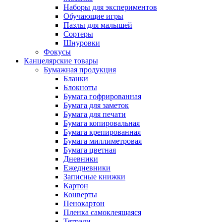
Наборы для экспериментов
Обучающие игры
Пазлы для малышей
Сортеры
Шнуровки
Фокусы
Канцелярские товары
Бумажная продукция
Бланки
Блокноты
Бумага гофрированная
Бумага для заметок
Бумага для печати
Бумага копировальная
Бумага крепированная
Бумага миллиметровая
Бумага цветная
Дневники
Ежедневники
Записные книжки
Картон
Конверты
Пенокартон
Пленка самоклеящаяся
Тетради