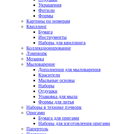
Украшения
Фитили
Формы
Картины по номерам
Квиллинг
Бумага
Инструменты
Наборы для квиллинга
Коллекционирование
Лэмпворк
Мозаика
Мыловарение
Дополнения для мыловарения
Красители
Мыльные основы
Наборы
Отдушки
Упаковка для мыла
Формы для литья
Наборы в технике пэчворк
Оригами
Бумага для оригами
Наборы для изготовления оригами
Папертоль