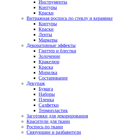
Инструменты
Контуры
Краски
Витражная роспись по стеклу и керамике
Контуры
Краски
Ленты
Маркеры
Декоративные эффекты
Глиттер и блестки
Золочение
Кракелюр
Краска
Морилка
Состаривание
Декупаж
Бумага
Наборы
Пленка
Салфетки
Термопластик
Заготовки для декорирования
Красители для ткани
Роспись по ткани
Связующие и разбавители