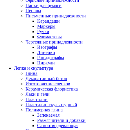
Офисные принадлежности
Папки для бумаги
Пеналы
Письменные принадлежности
Карандаши
Маркеры
Ручки
Фломастеры
Чертежные принадлежности
Изографы
Линейки
Рапидографы
Циркули
Лепка и скульптура
Глина
Декоративный бетон
Изготовление слепков
Керамическая флористика
Лаки и гели
Пластилин
Пластилин скульптурный
Полимерная глина
Запекаемая
Размягчители и добавки
Самоотвердевающая