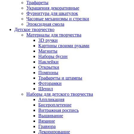
Трафареты
Украшения декоративные
Фурнитура для шкатулок
Часовые механизмы и стрелки
Эпоксидная смола
Детское творчество
Материалы для творчества
3D ручки
Картины своими руками
Магниты
Наборы бусин
Наклейки
Открытки
Помпоны
Трафареты и штампы
Фоторамки
Шенил
Наборы для детского творчества
Аппликация
Бисероплетение
Витражная роспись
Вышивание
Вязание
Гравюра
Декорирование