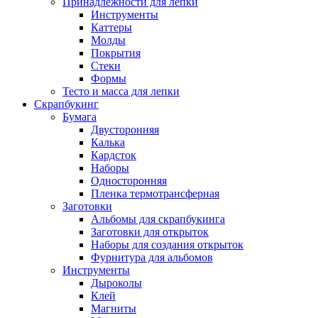
Принадлежности для лепки
Инструменты
Каттеры
Молды
Покрытия
Стеки
Формы
Тесто и масса для лепки
Скрапбукинг
Бумага
Двусторонняя
Калька
Кардсток
Наборы
Односторонняя
Пленка термотрансферная
Заготовки
Альбомы для скрапбукинга
Заготовки для открыток
Наборы для создания открыток
Фурнитура для альбомов
Инструменты
Дыроколы
Клей
Магниты