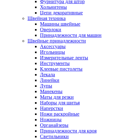
Фурнитура для штор
Хольнитены
Цепи декоративные
Швейная техника
Машины швейные
Оверлоки
Принадлежности для машин
Швейные принадлежности
Аксессуары
Игольницы
Измерительные ленты
Инструменты
Клеевые пистолеты
Лекала
Линейки
Лупы
Манекены
Маты для резки
Наборы для шитья
Наперстки
Ножи раскройные
Ножницы
Органайзеры
Принадлежности для кроя
Светильники