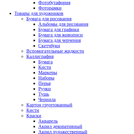
Фотобутафория
Фоторамки
Товары для художников
Бумага для рисования
Альбомы для рисования
Бумага для графики
Бумага для живописи
Бумага для черчения
Скетчбуки
Вспомогательные жидкости
Каллиграфия
Бумага
Кисти
Маркеры
Наборы
Перья
Ручки
Тушь
Чернила
Картон грунтованный
Кисти
Краски
Акварель
Акрил декоративный
Акрил художественный