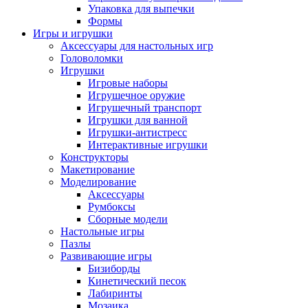
Упаковка для выпечки
Формы
Игры и игрушки
Аксессуары для настольных игр
Головоломки
Игрушки
Игровые наборы
Игрушечное оружие
Игрушечный транспорт
Игрушки для ванной
Игрушки-антистресс
Интерактивные игрушки
Конструкторы
Макетирование
Моделирование
Аксессуары
Румбоксы
Сборные модели
Настольные игры
Пазлы
Развивающие игры
Бизиборды
Кинетический песок
Лабиринты
Мозаика