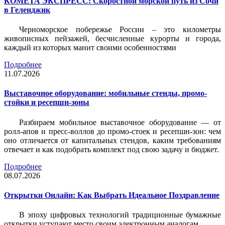
КОМЕТА ЭКСПРЕСС: Скоростной морской путь из Сочи
в Геленджик
Черноморское побережье России – это километры
живописных пейзажей, бесчисленные курорты и города,
каждый из которых манит своими особенностями
Подробнее
11.07.2026
Выставочное оборудование: мобильные стенды, промо-
стойки и ресепшн-зоны
Разбираем мобильное выставочное оборудование — от
ролл-апов и пресс-воллов до промо-стоек и ресепшн-зон: чем
оно отличается от капитальных стендов, каким требованиям
отвечает и как подобрать комплект под свою задачу и бюджет.
Подробнее
08.07.2026
Открытки Онлайн: Как Выбрать Идеальное Поздравление
В эпоху цифровых технологий традиционные бумажные
открытки уступают место своим электронным аналогам