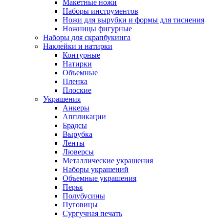
Макетные ножи
Наборы инструментов
Ножи для вырубки и формы для тиснения
Ножницы фигурные
Наборы для скрапбукинга
Наклейки и натирки
Контурные
Натирки
Объемные
Пленка
Плоские
Украшения
Анкеры
Аппликации
Брадсы
Вырубка
Ленты
Люверсы
Металлические украшения
Наборы украшений
Объемные украшения
Перья
Полубусины
Пуговицы
Сургучная печать