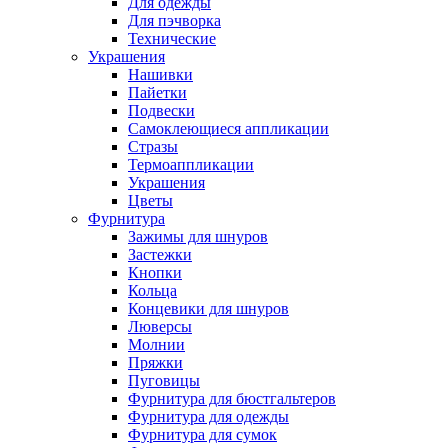
Для одежды
Для пэчворка
Технические
Украшения
Нашивки
Пайетки
Подвески
Самоклеющиеся аппликации
Стразы
Термоаппликации
Украшения
Цветы
Фурнитура
Зажимы для шнуров
Застежки
Кнопки
Кольца
Концевики для шнуров
Люверсы
Молнии
Пряжки
Пуговицы
Фурнитура для бюстгальтеров
Фурнитура для одежды
Фурнитура для сумок