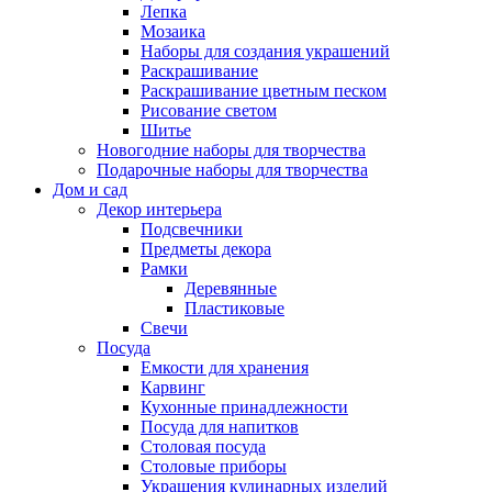
Лепка
Мозаика
Наборы для создания украшений
Раскрашивание
Раскрашивание цветным песком
Рисование светом
Шитье
Новогодние наборы для творчества
Подарочные наборы для творчества
Дом и сад
Декор интерьера
Подсвечники
Предметы декора
Рамки
Деревянные
Пластиковые
Свечи
Посуда
Емкости для хранения
Карвинг
Кухонные принадлежности
Посуда для напитков
Столовая посуда
Столовые приборы
Украшения кулинарных изделий