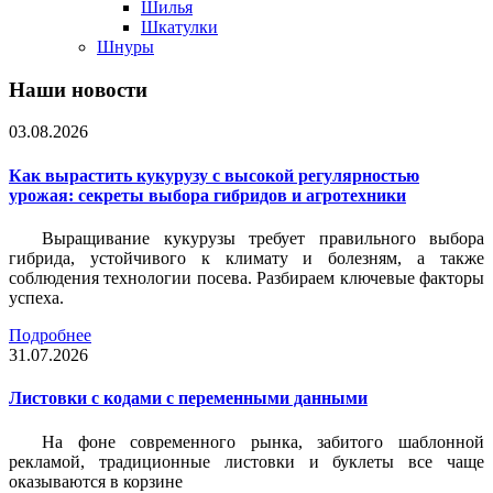
Шилья
Шкатулки
Шнуры
Наши новости
03.08.2026
Как вырастить кукурузу с высокой регулярностью
урожая: секреты выбора гибридов и агротехники
Выращивание кукурузы требует правильного выбора
гибрида, устойчивого к климату и болезням, а также
соблюдения технологии посева. Разбираем ключевые факторы
успеха.
Подробнее
31.07.2026
Листовки c кодами с переменными данными
На фоне современного рынка, забитого шаблонной
рекламой, традиционные листовки и буклеты все чаще
оказываются в корзине