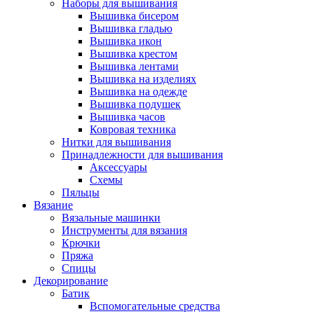
Наборы для вышивания
Вышивка бисером
Вышивка гладью
Вышивка икон
Вышивка крестом
Вышивка лентами
Вышивка на изделиях
Вышивка на одежде
Вышивка подушек
Вышивка часов
Ковровая техника
Нитки для вышивания
Принадлежности для вышивания
Аксессуары
Схемы
Пяльцы
Вязание
Вязальные машинки
Инструменты для вязания
Крючки
Пряжа
Спицы
Декорирование
Батик
Вспомогательные средства