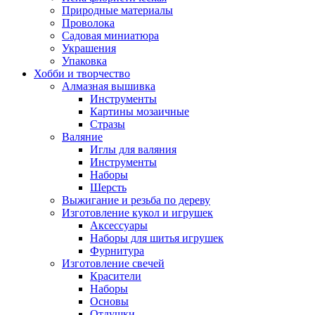
Природные материалы
Проволока
Садовая миниатюра
Украшения
Упаковка
Хобби и творчество
Алмазная вышивка
Инструменты
Картины мозаичные
Стразы
Валяние
Иглы для валяния
Инструменты
Наборы
Шерсть
Выжигание и резьба по дереву
Изготовление кукол и игрушек
Аксессуары
Наборы для шитья игрушек
Фурнитура
Изготовление свечей
Красители
Наборы
Основы
Отдушки