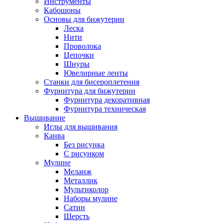
Инструменты
Кабошоны
Основы для бижутерии
Леска
Нити
Проволока
Цепочки
Шнуры
Ювелирные ленты
Станки для бисероплетения
Фурнитура для бижутерии
Фурнитура декоративная
Фурнитура техническая
Вышивание
Иглы для вышивания
Канва
Без рисунка
С рисунком
Мулине
Меланж
Металлик
Мультиколор
Наборы мулине
Сатин
Шерсть