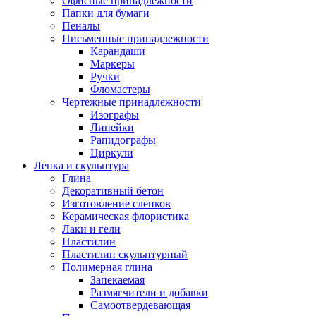
Офисные принадлежности
Папки для бумаги
Пеналы
Письменные принадлежности
Карандаши
Маркеры
Ручки
Фломастеры
Чертежные принадлежности
Изографы
Линейки
Рапидографы
Циркули
Лепка и скульптура
Глина
Декоративный бетон
Изготовление слепков
Керамическая флористика
Лаки и гели
Пластилин
Пластилин скульптурный
Полимерная глина
Запекаемая
Размягчители и добавки
Самоотвердевающая