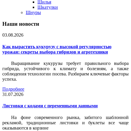
Шилья
Шкатулки
Шнуры
Наши новости
03.08.2026
Как вырастить кукурузу с высокой регулярностью
урожая: секреты выбора гибридов и агротехники
Выращивание кукурузы требует правильного выбора
гибрида, устойчивого к климату и болезням, а также
соблюдения технологии посева. Разбираем ключевые факторы
успеха.
Подробнее
31.07.2026
Листовки c кодами с переменными данными
На фоне современного рынка, забитого шаблонной
рекламой, традиционные листовки и буклеты все чаще
оказываются в корзине