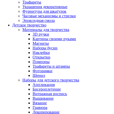
Трафареты
Украшения декоративные
Фурнитура для шкатулок
Часовые механизмы и стрелки
Эпоксидная смола
Детское творчество
Материалы для творчества
3D ручки
Картины своими руками
Магниты
Наборы бусин
Наклейки
Открытки
Помпоны
Трафареты и штампы
Фоторамки
Шенил
Наборы для детского творчества
Аппликация
Бисероплетение
Витражная роспись
Вышивание
Вязание
Гравюра
Декорирование