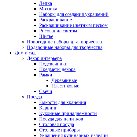
Лепка
Мозаика
Наборы для создания украшений
Раскрашивание
Раскрашивание цветным песком
Рисование светом
Шитье
Новогодние наборы для творчества
Подарочные наборы для творчества
Дом и сад
Декор интерьера
Подсвечники
Предметы декора
Рамки
Деревянные
Пластиковые
Свечи
Посуда
Емкости для хранения
Карвинг
Кухонные принадлежности
Посуда для напитков
Столовая посуда
Столовые приборы
Украшения кулинарных изделий