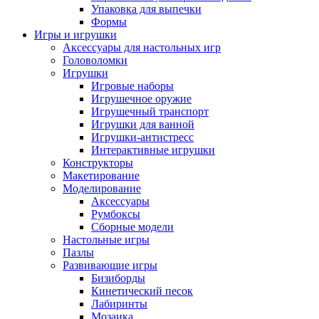
Упаковка для выпечки
Формы
Игры и игрушки
Аксессуары для настольных игр
Головоломки
Игрушки
Игровые наборы
Игрушечное оружие
Игрушечный транспорт
Игрушки для ванной
Игрушки-антистресс
Интерактивные игрушки
Конструкторы
Макетирование
Моделирование
Аксессуары
Румбоксы
Сборные модели
Настольные игры
Пазлы
Развивающие игры
Бизиборды
Кинетический песок
Лабиринты
Мозаика