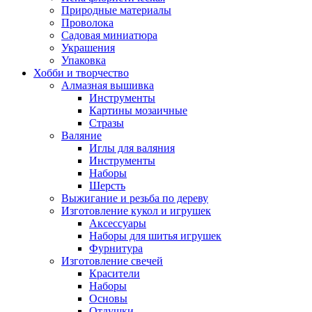
Природные материалы
Проволока
Садовая миниатюра
Украшения
Упаковка
Хобби и творчество
Алмазная вышивка
Инструменты
Картины мозаичные
Стразы
Валяние
Иглы для валяния
Инструменты
Наборы
Шерсть
Выжигание и резьба по дереву
Изготовление кукол и игрушек
Аксессуары
Наборы для шитья игрушек
Фурнитура
Изготовление свечей
Красители
Наборы
Основы
Отдушки