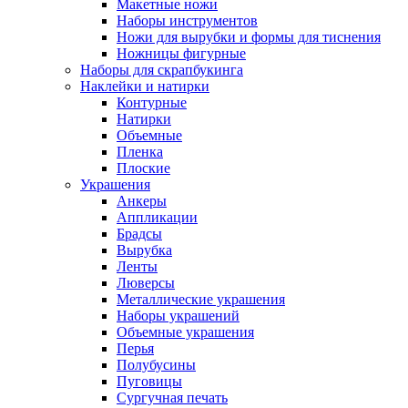
Макетные ножи
Наборы инструментов
Ножи для вырубки и формы для тиснения
Ножницы фигурные
Наборы для скрапбукинга
Наклейки и натирки
Контурные
Натирки
Объемные
Пленка
Плоские
Украшения
Анкеры
Аппликации
Брадсы
Вырубка
Ленты
Люверсы
Металлические украшения
Наборы украшений
Объемные украшения
Перья
Полубусины
Пуговицы
Сургучная печать