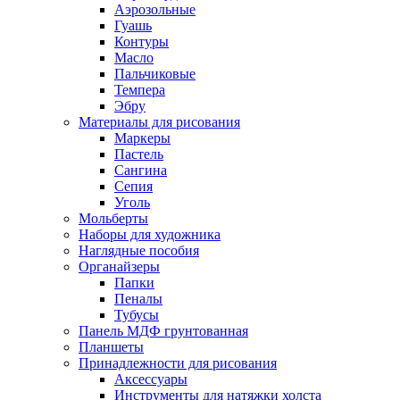
Аэрозольные
Гуашь
Контуры
Масло
Пальчиковые
Темпера
Эбру
Материалы для рисования
Маркеры
Пастель
Сангина
Сепия
Уголь
Мольберты
Наборы для художника
Наглядные пособия
Органайзеры
Папки
Пеналы
Тубусы
Панель МДФ грунтованная
Планшеты
Принадлежности для рисования
Аксессуары
Инструменты для натяжки холста