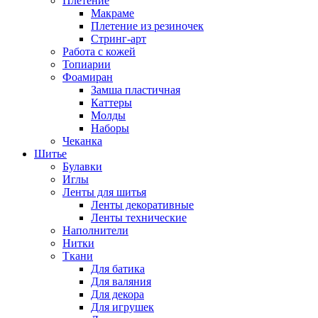
Плетение
Макраме
Плетение из резиночек
Стринг-арт
Работа с кожей
Топиарии
Фоамиран
Замша пластичная
Каттеры
Молды
Наборы
Чеканка
Шитье
Булавки
Иглы
Ленты для шитья
Ленты декоративные
Ленты технические
Наполнители
Нитки
Ткани
Для батика
Для валяния
Для декора
Для игрушек