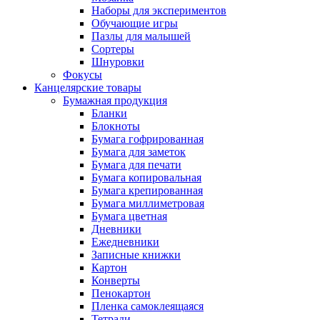
Наборы для экспериментов
Обучающие игры
Пазлы для малышей
Сортеры
Шнуровки
Фокусы
Канцелярские товары
Бумажная продукция
Бланки
Блокноты
Бумага гофрированная
Бумага для заметок
Бумага для печати
Бумага копировальная
Бумага крепированная
Бумага миллиметровая
Бумага цветная
Дневники
Ежедневники
Записные книжки
Картон
Конверты
Пенокартон
Пленка самоклеящаяся
Тетради