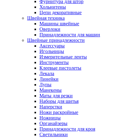
Фурнитура для штор
Хольнитены
Цепи декоративные
Швейная техника
Машины швейные
Оверлоки
Принадлежности для машин
Швейные принадлежности
Аксессуары
Игольницы
Измерительные ленты
Инструменты
Клеевые пистолеты
Лекала
Линейки
Лупы
Манекены
Маты для резки
Наборы для шитья
Наперстки
Ножи раскройные
Ножницы
Органайзеры
Принадлежности для кроя
Светильники