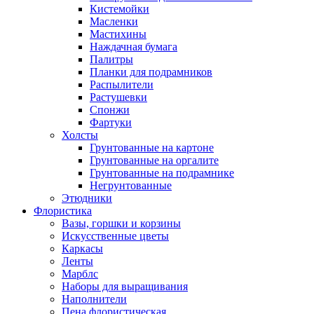
Кистемойки
Масленки
Мастихины
Наждачная бумага
Палитры
Планки для подрамников
Распылители
Растушевки
Спонжи
Фартуки
Холсты
Грунтованные на картоне
Грунтованные на оргалите
Грунтованные на подрамнике
Негрунтованные
Этюдники
Флористика
Вазы, горшки и корзины
Искусственные цветы
Каркасы
Ленты
Марблс
Наборы для выращивания
Наполнители
Пена флористическая