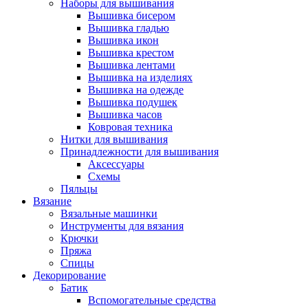
Наборы для вышивания
Вышивка бисером
Вышивка гладью
Вышивка икон
Вышивка крестом
Вышивка лентами
Вышивка на изделиях
Вышивка на одежде
Вышивка подушек
Вышивка часов
Ковровая техника
Нитки для вышивания
Принадлежности для вышивания
Аксессуары
Схемы
Пяльцы
Вязание
Вязальные машинки
Инструменты для вязания
Крючки
Пряжа
Спицы
Декорирование
Батик
Вспомогательные средства