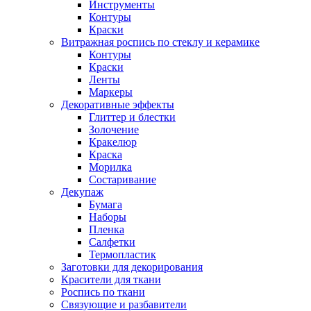
Инструменты
Контуры
Краски
Витражная роспись по стеклу и керамике
Контуры
Краски
Ленты
Маркеры
Декоративные эффекты
Глиттер и блестки
Золочение
Кракелюр
Краска
Морилка
Состаривание
Декупаж
Бумага
Наборы
Пленка
Салфетки
Термопластик
Заготовки для декорирования
Красители для ткани
Роспись по ткани
Связующие и разбавители