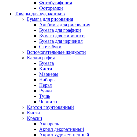
Фотобутафория
Фоторамки
Товары для художников
Бумага для рисования
Альбомы для рисования
Бумага для графики
Бумага для живописи
Бумага для черчения
Скетчбуки
Вспомогательные жидкости
Каллиграфия
Бумага
Кисти
Маркеры
Наборы
Перья
Ручки
Тушь
Чернила
Картон грунтованный
Кисти
Краски
Акварель
Акрил декоративный
Акрил художественный