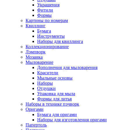
Украшения
Фитили
Формы
Картины по номерам
Квиллинг
Бумага
Инструменты
Наборы для квиллинга
Коллекционирование
Лэмпворк
Мозаика
Мыловарение
Дополнения для мыловарения
Красители
Мыльные основы
Наборы
Отдушки
Упаковка для мыла
Формы для литья
Наборы в технике пэчворк
Оригами
Бумага для оригами
Наборы для изготовления оригами
Папертоль