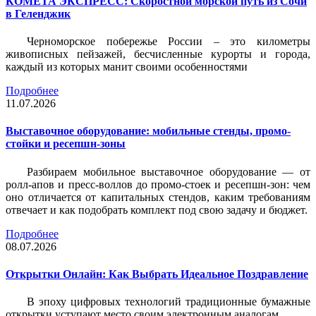
КОМЕТА ЭКСПРЕСС: Скоростной морской путь из Сочи
в Геленджик
Черноморское побережье России – это километры
живописных пейзажей, бесчисленные курорты и города,
каждый из которых манит своими особенностями
Подробнее
11.07.2026
Выставочное оборудование: мобильные стенды, промо-
стойки и ресепшн-зоны
Разбираем мобильное выставочное оборудование — от
ролл-апов и пресс-воллов до промо-стоек и ресепшн-зон: чем
оно отличается от капитальных стендов, каким требованиям
отвечает и как подобрать комплект под свою задачу и бюджет.
Подробнее
08.07.2026
Открытки Онлайн: Как Выбрать Идеальное Поздравление
В эпоху цифровых технологий традиционные бумажные
открытки уступают место своим электронным аналогам