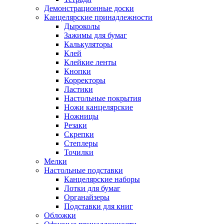
Демонстрационные доски
Канцелярские принадлежности
Дыроколы
Зажимы для бумаг
Калькуляторы
Клей
Клейкие ленты
Кнопки
Корректоры
Ластики
Настольные покрытия
Ножи канцелярские
Ножницы
Резаки
Скрепки
Степлеры
Точилки
Мелки
Настольные подставки
Канцелярские наборы
Лотки для бумаг
Органайзеры
Подставки для книг
Обложки