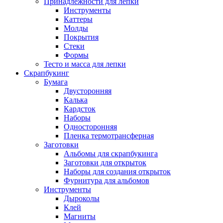
Принадлежности для лепки
Инструменты
Каттеры
Молды
Покрытия
Стеки
Формы
Тесто и масса для лепки
Скрапбукинг
Бумага
Двусторонняя
Калька
Кардсток
Наборы
Односторонняя
Пленка термотрансферная
Заготовки
Альбомы для скрапбукинга
Заготовки для открыток
Наборы для создания открыток
Фурнитура для альбомов
Инструменты
Дыроколы
Клей
Магниты