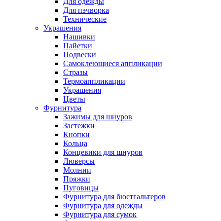
Для одежды
Для пэчворка
Технические
Украшения
Нашивки
Пайетки
Подвески
Самоклеющиеся аппликации
Стразы
Термоаппликации
Украшения
Цветы
Фурнитура
Зажимы для шнуров
Застежки
Кнопки
Кольца
Концевики для шнуров
Люверсы
Молнии
Пряжки
Пуговицы
Фурнитура для бюстгальтеров
Фурнитура для одежды
Фурнитура для сумок