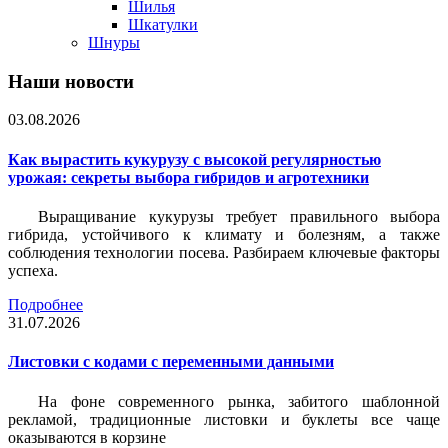
Шилья
Шкатулки
Шнуры
Наши новости
03.08.2026
Как вырастить кукурузу с высокой регулярностью
урожая: секреты выбора гибридов и агротехники
Выращивание кукурузы требует правильного выбора
гибрида, устойчивого к климату и болезням, а также
соблюдения технологии посева. Разбираем ключевые факторы
успеха.
Подробнее
31.07.2026
Листовки c кодами с переменными данными
На фоне современного рынка, забитого шаблонной
рекламой, традиционные листовки и буклеты все чаще
оказываются в корзине