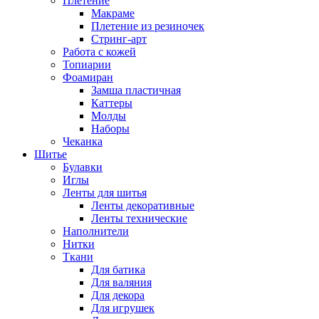
Плетение
Макраме
Плетение из резиночек
Стринг-арт
Работа с кожей
Топиарии
Фоамиран
Замша пластичная
Каттеры
Молды
Наборы
Чеканка
Шитье
Булавки
Иглы
Ленты для шитья
Ленты декоративные
Ленты технические
Наполнители
Нитки
Ткани
Для батика
Для валяния
Для декора
Для игрушек