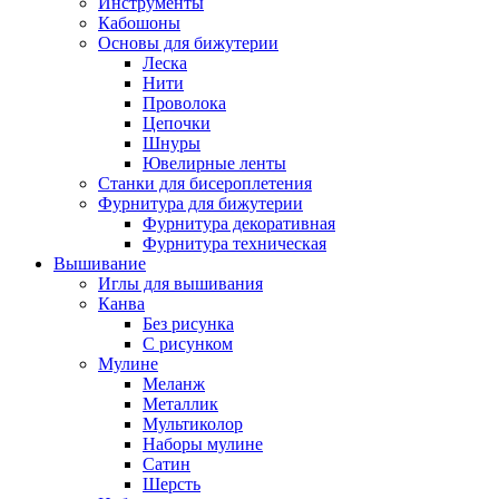
Инструменты
Кабошоны
Основы для бижутерии
Леска
Нити
Проволока
Цепочки
Шнуры
Ювелирные ленты
Станки для бисероплетения
Фурнитура для бижутерии
Фурнитура декоративная
Фурнитура техническая
Вышивание
Иглы для вышивания
Канва
Без рисунка
С рисунком
Мулине
Меланж
Металлик
Мультиколор
Наборы мулине
Сатин
Шерсть