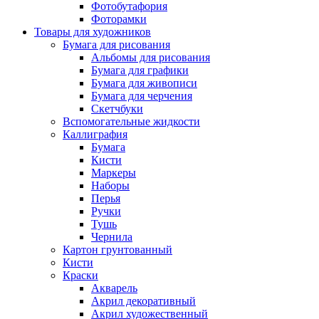
Фотобутафория
Фоторамки
Товары для художников
Бумага для рисования
Альбомы для рисования
Бумага для графики
Бумага для живописи
Бумага для черчения
Скетчбуки
Вспомогательные жидкости
Каллиграфия
Бумага
Кисти
Маркеры
Наборы
Перья
Ручки
Тушь
Чернила
Картон грунтованный
Кисти
Краски
Акварель
Акрил декоративный
Акрил художественный