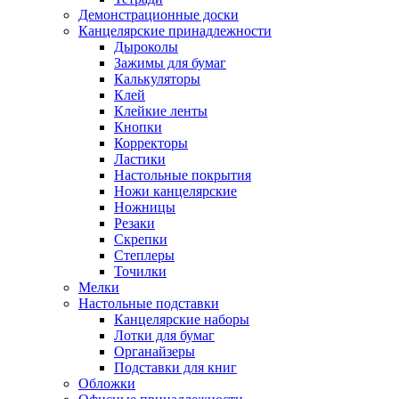
Демонстрационные доски
Канцелярские принадлежности
Дыроколы
Зажимы для бумаг
Калькуляторы
Клей
Клейкие ленты
Кнопки
Корректоры
Ластики
Настольные покрытия
Ножи канцелярские
Ножницы
Резаки
Скрепки
Степлеры
Точилки
Мелки
Настольные подставки
Канцелярские наборы
Лотки для бумаг
Органайзеры
Подставки для книг
Обложки