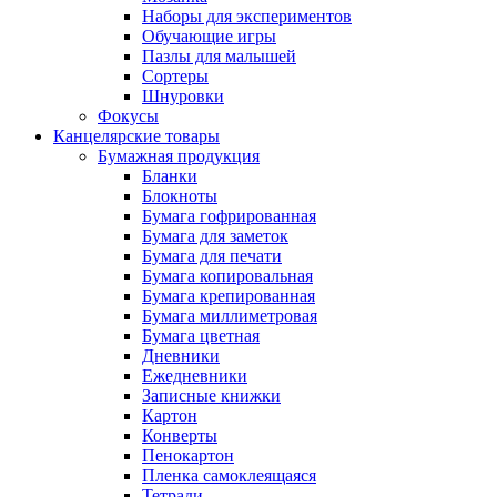
Наборы для экспериментов
Обучающие игры
Пазлы для малышей
Сортеры
Шнуровки
Фокусы
Канцелярские товары
Бумажная продукция
Бланки
Блокноты
Бумага гофрированная
Бумага для заметок
Бумага для печати
Бумага копировальная
Бумага крепированная
Бумага миллиметровая
Бумага цветная
Дневники
Ежедневники
Записные книжки
Картон
Конверты
Пенокартон
Пленка самоклеящаяся
Тетради