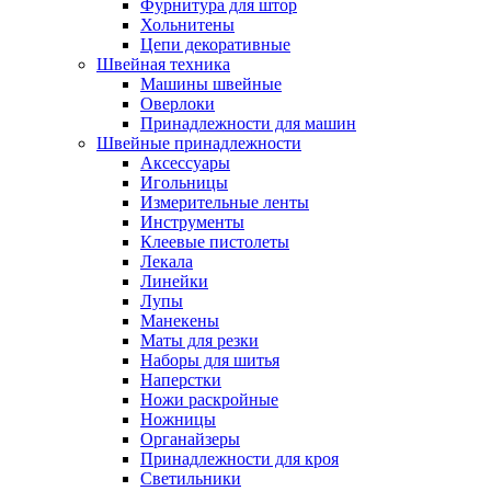
Фурнитура для штор
Хольнитены
Цепи декоративные
Швейная техника
Машины швейные
Оверлоки
Принадлежности для машин
Швейные принадлежности
Аксессуары
Игольницы
Измерительные ленты
Инструменты
Клеевые пистолеты
Лекала
Линейки
Лупы
Манекены
Маты для резки
Наборы для шитья
Наперстки
Ножи раскройные
Ножницы
Органайзеры
Принадлежности для кроя
Светильники