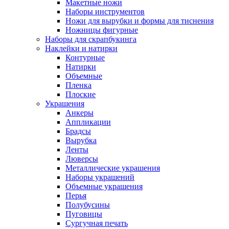
Макетные ножи
Наборы инструментов
Ножи для вырубки и формы для тиснения
Ножницы фигурные
Наборы для скрапбукинга
Наклейки и натирки
Контурные
Натирки
Объемные
Пленка
Плоские
Украшения
Анкеры
Аппликации
Брадсы
Вырубка
Ленты
Люверсы
Металлические украшения
Наборы украшений
Объемные украшения
Перья
Полубусины
Пуговицы
Сургучная печать