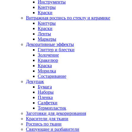
Инструменты
Контуры
Краски
Витражная роспись по стеклу и керамике
Контуры
Краски
Ленты
Маркеры
Декоративные эффекты
Глиттер и блестки
Золочение
Кракелюр
Краска
Морилка
Состаривание
Декупаж
Бумага
Наборы
Пленка
Салфетки
Термопластик
Заготовки для декорирования
Красители для ткани
Роспись по ткани
Связующие и разбавители