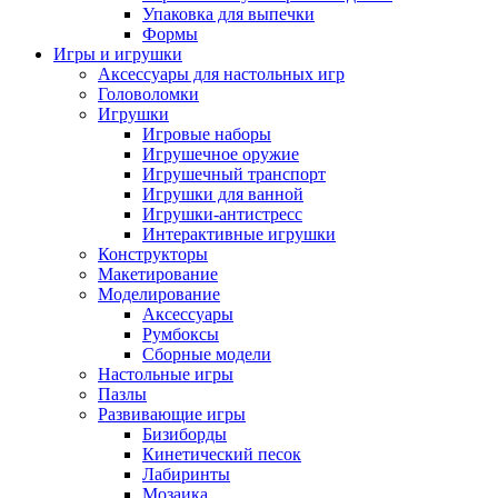
Упаковка для выпечки
Формы
Игры и игрушки
Аксессуары для настольных игр
Головоломки
Игрушки
Игровые наборы
Игрушечное оружие
Игрушечный транспорт
Игрушки для ванной
Игрушки-антистресс
Интерактивные игрушки
Конструкторы
Макетирование
Моделирование
Аксессуары
Румбоксы
Сборные модели
Настольные игры
Пазлы
Развивающие игры
Бизиборды
Кинетический песок
Лабиринты
Мозаика