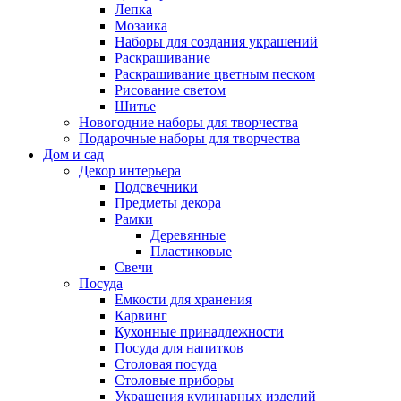
Лепка
Мозаика
Наборы для создания украшений
Раскрашивание
Раскрашивание цветным песком
Рисование светом
Шитье
Новогодние наборы для творчества
Подарочные наборы для творчества
Дом и сад
Декор интерьера
Подсвечники
Предметы декора
Рамки
Деревянные
Пластиковые
Свечи
Посуда
Емкости для хранения
Карвинг
Кухонные принадлежности
Посуда для напитков
Столовая посуда
Столовые приборы
Украшения кулинарных изделий