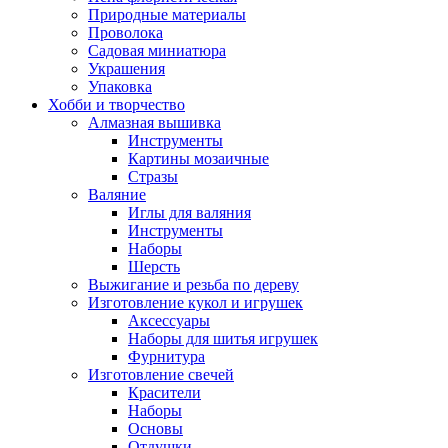
Природные материалы
Проволока
Садовая миниатюра
Украшения
Упаковка
Хобби и творчество
Алмазная вышивка
Инструменты
Картины мозаичные
Стразы
Валяние
Иглы для валяния
Инструменты
Наборы
Шерсть
Выжигание и резьба по дереву
Изготовление кукол и игрушек
Аксессуары
Наборы для шитья игрушек
Фурнитура
Изготовление свечей
Красители
Наборы
Основы
Отдушки