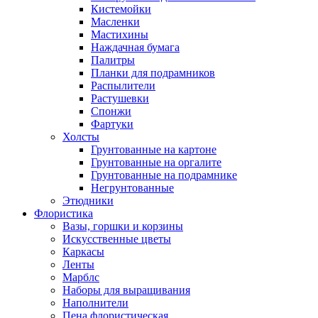
Кистемойки
Масленки
Мастихины
Наждачная бумага
Палитры
Планки для подрамников
Распылители
Растушевки
Спонжи
Фартуки
Холсты
Грунтованные на картоне
Грунтованные на оргалите
Грунтованные на подрамнике
Негрунтованные
Этюдники
Флористика
Вазы, горшки и корзины
Искусственные цветы
Каркасы
Ленты
Марблс
Наборы для выращивания
Наполнители
Пена флористическая