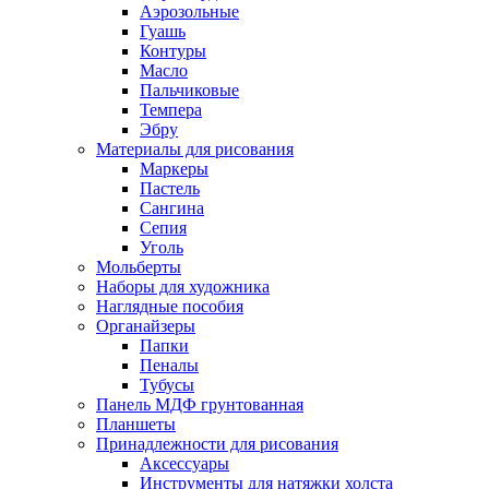
Аэрозольные
Гуашь
Контуры
Масло
Пальчиковые
Темпера
Эбру
Материалы для рисования
Маркеры
Пастель
Сангина
Сепия
Уголь
Мольберты
Наборы для художника
Наглядные пособия
Органайзеры
Папки
Пеналы
Тубусы
Панель МДФ грунтованная
Планшеты
Принадлежности для рисования
Аксессуары
Инструменты для натяжки холста