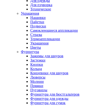
Для одежды
Для пэчворка
Технические
Украшения
Нашивки
Пайетки
Подвески
Самоклеющиеся аппликации
Стразы
Термоаппликации
Украшения
Цветы
Фурнитура
Зажимы для шнуров
Застежки
Кнопки
Кольца
Концевики для шнуров
Люверсы
Молнии
Пряжки
Пуговицы
Фурнитура для бюстгальтеров
Фурнитура для одежды
Фурнитура для сумок