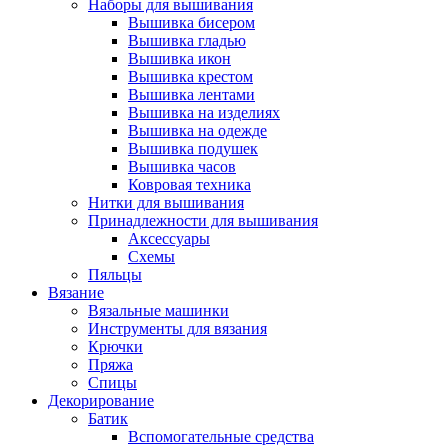
Наборы для вышивания
Вышивка бисером
Вышивка гладью
Вышивка икон
Вышивка крестом
Вышивка лентами
Вышивка на изделиях
Вышивка на одежде
Вышивка подушек
Вышивка часов
Ковровая техника
Нитки для вышивания
Принадлежности для вышивания
Аксессуары
Схемы
Пяльцы
Вязание
Вязальные машинки
Инструменты для вязания
Крючки
Пряжа
Спицы
Декорирование
Батик
Вспомогательные средства