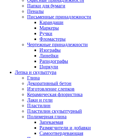
Офисные принадлежности
Папки для бумаги
Пеналы
Письменные принадлежности
Карандаши
Маркеры
Ручки
Фломастеры
Чертежные принадлежности
Изографы
Линейки
Рапидографы
Циркули
Лепка и скульптура
Глина
Декоративный бетон
Изготовление слепков
Керамическая флористика
Лаки и гели
Пластилин
Пластилин скульптурный
Полимерная глина
Запекаемая
Размягчители и добавки
Самоотвердевающая