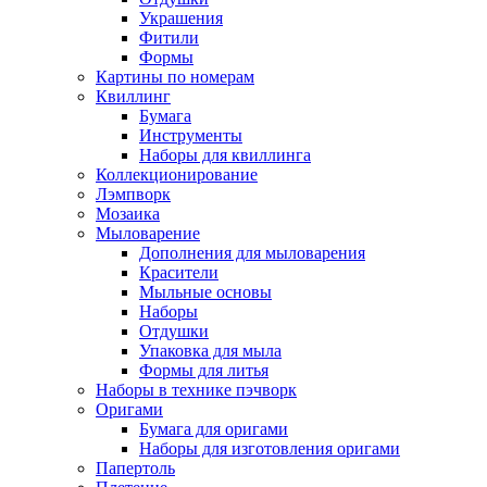
Украшения
Фитили
Формы
Картины по номерам
Квиллинг
Бумага
Инструменты
Наборы для квиллинга
Коллекционирование
Лэмпворк
Мозаика
Мыловарение
Дополнения для мыловарения
Красители
Мыльные основы
Наборы
Отдушки
Упаковка для мыла
Формы для литья
Наборы в технике пэчворк
Оригами
Бумага для оригами
Наборы для изготовления оригами
Папертоль