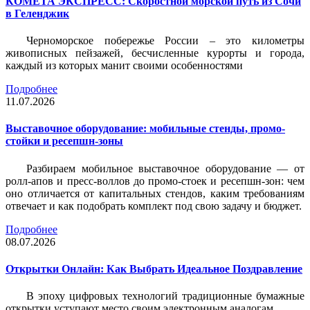
КОМЕТА ЭКСПРЕСС: Скоростной морской путь из Сочи
в Геленджик
Черноморское побережье России – это километры
живописных пейзажей, бесчисленные курорты и города,
каждый из которых манит своими особенностями
Подробнее
11.07.2026
Выставочное оборудование: мобильные стенды, промо-
стойки и ресепшн-зоны
Разбираем мобильное выставочное оборудование — от
ролл-апов и пресс-воллов до промо-стоек и ресепшн-зон: чем
оно отличается от капитальных стендов, каким требованиям
отвечает и как подобрать комплект под свою задачу и бюджет.
Подробнее
08.07.2026
Открытки Онлайн: Как Выбрать Идеальное Поздравление
В эпоху цифровых технологий традиционные бумажные
открытки уступают место своим электронным аналогам