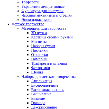
Трафареты
Украшения декоративные
Фурнитура для шкатулок
Часовые механизмы и стрелки
Эпоксидная смола
Детское творчество
Материалы для творчества
3D ручки
Картины своими руками
Магниты
Наборы бусин
Наклейки
Открытки
Помпоны
Трафареты и штампы
Фоторамки
Шенил
Наборы для детского творчества
Аппликация
Бисероплетение
Витражная роспись
Вышивание
Вязание
Гравюра
Декорирование