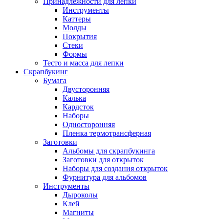
Принадлежности для лепки
Инструменты
Каттеры
Молды
Покрытия
Стеки
Формы
Тесто и масса для лепки
Скрапбукинг
Бумага
Двусторонняя
Калька
Кардсток
Наборы
Односторонняя
Пленка термотрансферная
Заготовки
Альбомы для скрапбукинга
Заготовки для открыток
Наборы для создания открыток
Фурнитура для альбомов
Инструменты
Дыроколы
Клей
Магниты