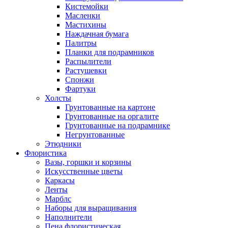
Кистемойки
Масленки
Мастихины
Наждачная бумага
Палитры
Планки для подрамников
Распылители
Растушевки
Спонжи
Фартуки
Холсты
Грунтованные на картоне
Грунтованные на оргалите
Грунтованные на подрамнике
Негрунтованные
Этюдники
Флористика
Вазы, горшки и корзины
Искусственные цветы
Каркасы
Ленты
Марблс
Наборы для выращивания
Наполнители
Пена флористическая