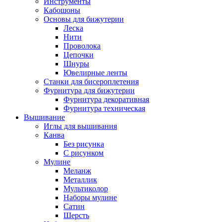
Инструменты
Кабошоны
Основы для бижутерии
Леска
Нити
Проволока
Цепочки
Шнуры
Ювелирные ленты
Станки для бисероплетения
Фурнитура для бижутерии
Фурнитура декоративная
Фурнитура техническая
Вышивание
Иглы для вышивания
Канва
Без рисунка
С рисунком
Мулине
Меланж
Металлик
Мультиколор
Наборы мулине
Сатин
Шерсть