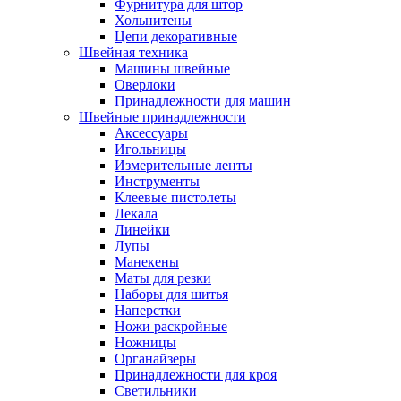
Фурнитура для штор
Хольнитены
Цепи декоративные
Швейная техника
Машины швейные
Оверлоки
Принадлежности для машин
Швейные принадлежности
Аксессуары
Игольницы
Измерительные ленты
Инструменты
Клеевые пистолеты
Лекала
Линейки
Лупы
Манекены
Маты для резки
Наборы для шитья
Наперстки
Ножи раскройные
Ножницы
Органайзеры
Принадлежности для кроя
Светильники