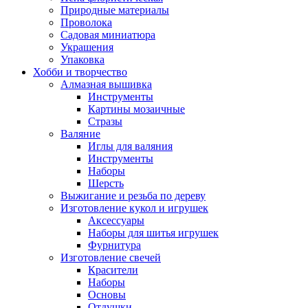
Природные материалы
Проволока
Садовая миниатюра
Украшения
Упаковка
Хобби и творчество
Алмазная вышивка
Инструменты
Картины мозаичные
Стразы
Валяние
Иглы для валяния
Инструменты
Наборы
Шерсть
Выжигание и резьба по дереву
Изготовление кукол и игрушек
Аксессуары
Наборы для шитья игрушек
Фурнитура
Изготовление свечей
Красители
Наборы
Основы
Отдушки