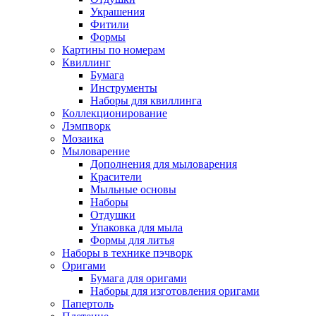
Украшения
Фитили
Формы
Картины по номерам
Квиллинг
Бумага
Инструменты
Наборы для квиллинга
Коллекционирование
Лэмпворк
Мозаика
Мыловарение
Дополнения для мыловарения
Красители
Мыльные основы
Наборы
Отдушки
Упаковка для мыла
Формы для литья
Наборы в технике пэчворк
Оригами
Бумага для оригами
Наборы для изготовления оригами
Папертоль