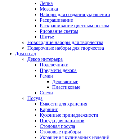
Лепка
Мозаика
Наборы для создания украшений
Раскрашивание
Раскрашивание цветным песком
Рисование светом
Шитье
Новогодние наборы для творчества
Подарочные наборы для творчества
Дом и сад
Декор интерьера
Подсвечники
Предметы декора
Рамки
Деревянные
Пластиковые
Свечи
Посуда
Емкости для хранения
Карвинг
Кухонные принадлежности
Посуда для напитков
Столовая посуда
Столовые приборы
Украшения кулинарных изделий