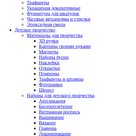
Трафареты
Украшения декоративные
Фурнитура для шкатулок
Часовые механизмы и стрелки
Эпоксидная смола
Детское творчество
Материалы для творчества
3D ручки
Картины своими руками
Магниты
Наборы бусин
Наклейки
Открытки
Помпоны
Трафареты и штампы
Фоторамки
Шенил
Наборы для детского творчества
Аппликация
Бисероплетение
Витражная роспись
Вышивание
Вязание
Гравюра
Декорирование