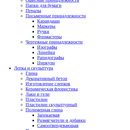
Офисные принадлежности
Папки для бумаги
Пеналы
Письменные принадлежности
Карандаши
Маркеры
Ручки
Фломастеры
Чертежные принадлежности
Изографы
Линейки
Рапидографы
Циркули
Лепка и скульптура
Глина
Декоративный бетон
Изготовление слепков
Керамическая флористика
Лаки и гели
Пластилин
Пластилин скульптурный
Полимерная глина
Запекаемая
Размягчители и добавки
Самоотвердевающая