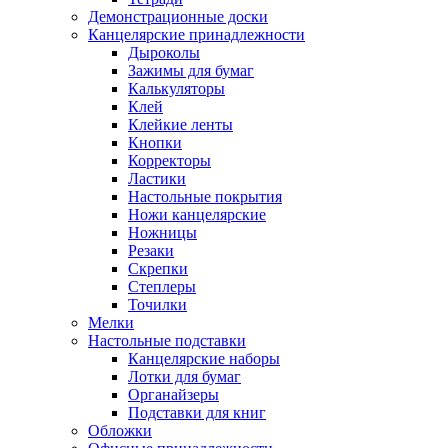
Демонстрационные доски
Канцелярские принадлежности
Дыроколы
Зажимы для бумаг
Калькуляторы
Клей
Клейкие ленты
Кнопки
Корректоры
Ластики
Настольные покрытия
Ножи канцелярские
Ножницы
Резаки
Скрепки
Степлеры
Точилки
Мелки
Настольные подставки
Канцелярские наборы
Лотки для бумаг
Органайзеры
Подставки для книг
Обложки