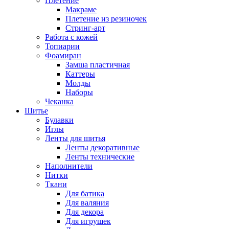
Плетение
Макраме
Плетение из резиночек
Стринг-арт
Работа с кожей
Топиарии
Фоамиран
Замша пластичная
Каттеры
Молды
Наборы
Чеканка
Шитье
Булавки
Иглы
Ленты для шитья
Ленты декоративные
Ленты технические
Наполнители
Нитки
Ткани
Для батика
Для валяния
Для декора
Для игрушек