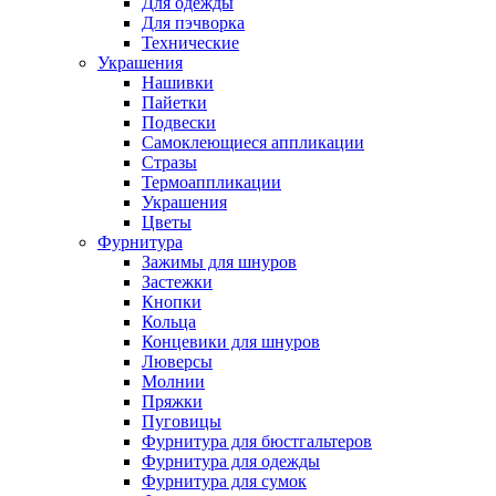
Для одежды
Для пэчворка
Технические
Украшения
Нашивки
Пайетки
Подвески
Самоклеющиеся аппликации
Стразы
Термоаппликации
Украшения
Цветы
Фурнитура
Зажимы для шнуров
Застежки
Кнопки
Кольца
Концевики для шнуров
Люверсы
Молнии
Пряжки
Пуговицы
Фурнитура для бюстгальтеров
Фурнитура для одежды
Фурнитура для сумок