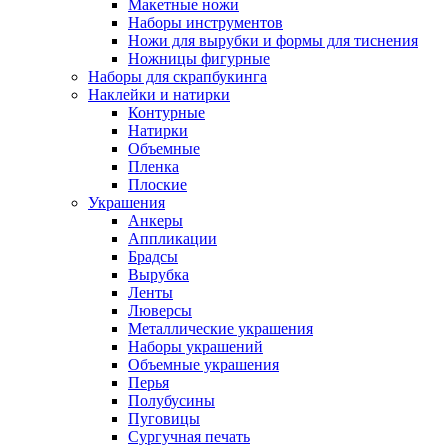
Макетные ножи
Наборы инструментов
Ножи для вырубки и формы для тиснения
Ножницы фигурные
Наборы для скрапбукинга
Наклейки и натирки
Контурные
Натирки
Объемные
Пленка
Плоские
Украшения
Анкеры
Аппликации
Брадсы
Вырубка
Ленты
Люверсы
Металлические украшения
Наборы украшений
Объемные украшения
Перья
Полубусины
Пуговицы
Сургучная печать