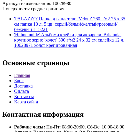
Артикул наименования: 10628980
Поверхность: среднезернистая
'PALAZZO' Папка для пастели 'Velour' 260 г/м2 25 х 35
см папка 10 л. 5 цв. серый/белый/желтый/розовый/
бежевый П-5221
'Hahnemuhle' Альбом-склейка для акварели 'Britannia'
крупное зерно 'холст' 300 г/м2 24 х 32 см склейка 12 л.
10628971 холст крепированная
Основные
страницы
Главная
Блог
Доставка
Оплата
Контакты
Карта сайта
Контактная
информация
Рабочие часы:
Пн-Пт: 08:00-20:00, Сб-Вс: 10:00-18:00