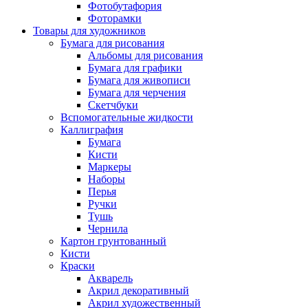
Фотобутафория
Фоторамки
Товары для художников
Бумага для рисования
Альбомы для рисования
Бумага для графики
Бумага для живописи
Бумага для черчения
Скетчбуки
Вспомогательные жидкости
Каллиграфия
Бумага
Кисти
Маркеры
Наборы
Перья
Ручки
Тушь
Чернила
Картон грунтованный
Кисти
Краски
Акварель
Акрил декоративный
Акрил художественный