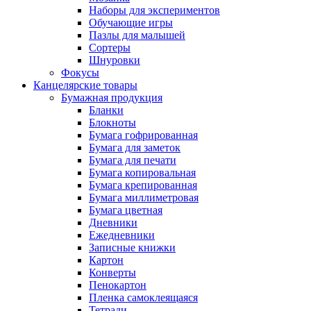
Наборы для экспериментов
Обучающие игры
Пазлы для малышей
Сортеры
Шнуровки
Фокусы
Канцелярские товары
Бумажная продукция
Бланки
Блокноты
Бумага гофрированная
Бумага для заметок
Бумага для печати
Бумага копировальная
Бумага крепированная
Бумага миллиметровая
Бумага цветная
Дневники
Ежедневники
Записные книжки
Картон
Конверты
Пенокартон
Пленка самоклеящаяся
Тетради