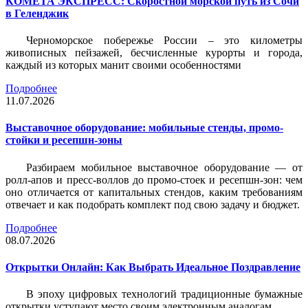
КОМЕТА ЭКСПРЕСС: Скоростной морской путь из Сочи
в Геленджик
Черноморское побережье России – это километры
живописных пейзажей, бесчисленные курорты и города,
каждый из которых манит своими особенностями
Подробнее
11.07.2026
Выставочное оборудование: мобильные стенды, промо-
стойки и ресепшн-зоны
Разбираем мобильное выставочное оборудование — от
ролл-апов и пресс-воллов до промо-стоек и ресепшн-зон: чем
оно отличается от капитальных стендов, каким требованиям
отвечает и как подобрать комплект под свою задачу и бюджет.
Подробнее
08.07.2026
Открытки Онлайн: Как Выбрать Идеальное Поздравление
В эпоху цифровых технологий традиционные бумажные
открытки уступают место своим электронным аналогам