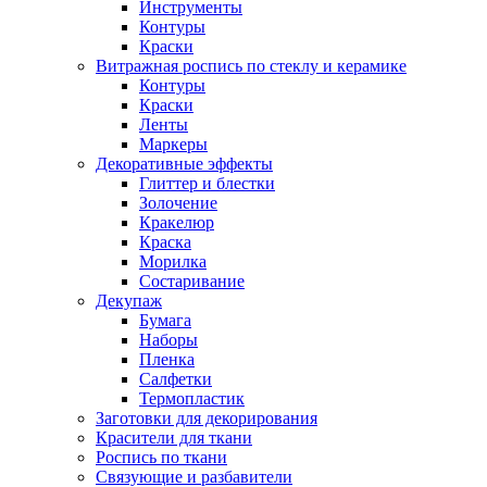
Инструменты
Контуры
Краски
Витражная роспись по стеклу и керамике
Контуры
Краски
Ленты
Маркеры
Декоративные эффекты
Глиттер и блестки
Золочение
Кракелюр
Краска
Морилка
Состаривание
Декупаж
Бумага
Наборы
Пленка
Салфетки
Термопластик
Заготовки для декорирования
Красители для ткани
Роспись по ткани
Связующие и разбавители