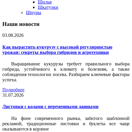
Шилья
Шкатулки
Шнуры
Наши новости
03.08.2026
Как вырастить кукурузу с высокой регулярностью
урожая: секреты выбора гибридов и агротехники
Выращивание кукурузы требует правильного выбора
гибрида, устойчивого к климату и болезням, а также
соблюдения технологии посева. Разбираем ключевые факторы
успеха.
Подробнее
31.07.2026
Листовки c кодами с переменными данными
На фоне современного рынка, забитого шаблонной
рекламой, традиционные листовки и буклеты все чаще
оказываются в корзине