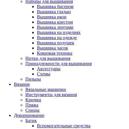
Наборы для вышивания
Вышивка бисером
Вышивка гладью
Вышивка икон
Вышивка крестом
Вышивка лентами
Вышивка на изделиях
Вышивка на одежде
Вышивка подушек
Вышивка часов
Ковровая техника
Нитки для вышивания
Принадлежности для вышивания
Аксессуары
Схемы
Пяльцы
Вязание
Вязальные машинки
Инструменты для вязания
Крючки
Пряжа
Спицы
Декорирование
Батик
Вспомогательные средства