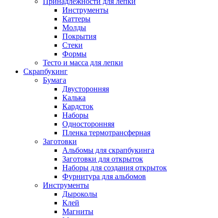
Принадлежности для лепки
Инструменты
Каттеры
Молды
Покрытия
Стеки
Формы
Тесто и масса для лепки
Скрапбукинг
Бумага
Двусторонняя
Калька
Кардсток
Наборы
Односторонняя
Пленка термотрансферная
Заготовки
Альбомы для скрапбукинга
Заготовки для открыток
Наборы для создания открыток
Фурнитура для альбомов
Инструменты
Дыроколы
Клей
Магниты