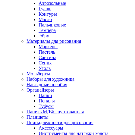
Аэрозольные
Гуашь
Контуры
Масло
Пальчиковые
Темпера
Эбру
Материалы для рисования
Маркеры
Пастель
Сангина
Сепия
Уголь
Мольберты
Наборы для художника
Наглядные пособия
Органайзеры
Папки
Пеналы
Тубусы
Панель МДФ грунтованная
Планшеты
Принадлежности для рисования
Аксессуары
Инструменты для натяжки холста