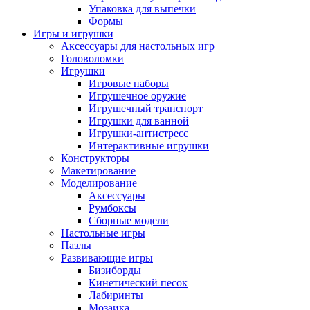
Упаковка для выпечки
Формы
Игры и игрушки
Аксессуары для настольных игр
Головоломки
Игрушки
Игровые наборы
Игрушечное оружие
Игрушечный транспорт
Игрушки для ванной
Игрушки-антистресс
Интерактивные игрушки
Конструкторы
Макетирование
Моделирование
Аксессуары
Румбоксы
Сборные модели
Настольные игры
Пазлы
Развивающие игры
Бизиборды
Кинетический песок
Лабиринты
Мозаика