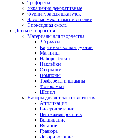
Трафареты
Украшения декоративные
Фурнитура для шкатулок
Часовые механизмы и стрелки
Эпоксидная смола
Детское творчество
Материалы для творчества
3D ручки
Картины своими руками
Магниты
Наборы бусин
Наклейки
Открытки
Помпоны
Трафареты и штампы
Фоторамки
Шенил
Наборы для детского творчества
Аппликация
Бисероплетение
Витражная роспись
Вышивание
Вязание
Гравюра
Декорирование