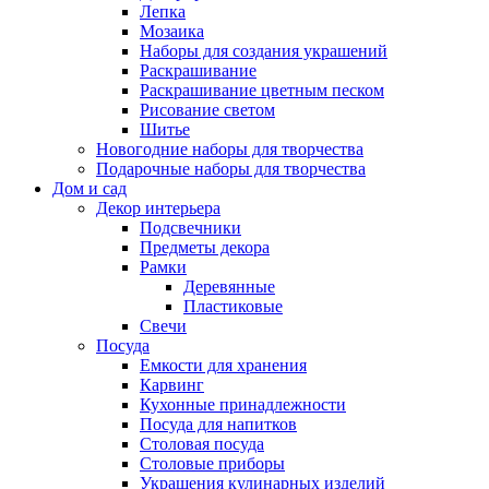
Лепка
Мозаика
Наборы для создания украшений
Раскрашивание
Раскрашивание цветным песком
Рисование светом
Шитье
Новогодние наборы для творчества
Подарочные наборы для творчества
Дом и сад
Декор интерьера
Подсвечники
Предметы декора
Рамки
Деревянные
Пластиковые
Свечи
Посуда
Емкости для хранения
Карвинг
Кухонные принадлежности
Посуда для напитков
Столовая посуда
Столовые приборы
Украшения кулинарных изделий