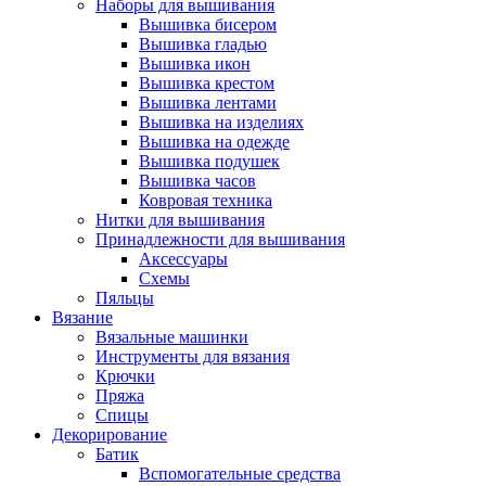
Наборы для вышивания
Вышивка бисером
Вышивка гладью
Вышивка икон
Вышивка крестом
Вышивка лентами
Вышивка на изделиях
Вышивка на одежде
Вышивка подушек
Вышивка часов
Ковровая техника
Нитки для вышивания
Принадлежности для вышивания
Аксессуары
Схемы
Пяльцы
Вязание
Вязальные машинки
Инструменты для вязания
Крючки
Пряжа
Спицы
Декорирование
Батик
Вспомогательные средства