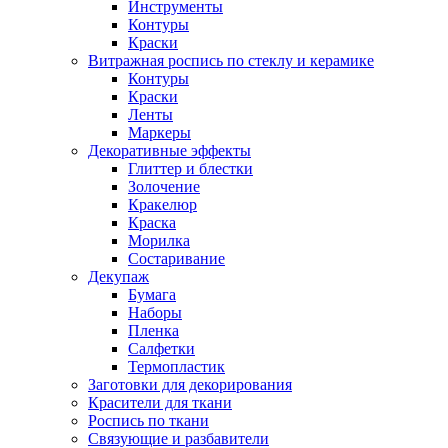
Инструменты
Контуры
Краски
Витражная роспись по стеклу и керамике
Контуры
Краски
Ленты
Маркеры
Декоративные эффекты
Глиттер и блестки
Золочение
Кракелюр
Краска
Морилка
Состаривание
Декупаж
Бумага
Наборы
Пленка
Салфетки
Термопластик
Заготовки для декорирования
Красители для ткани
Роспись по ткани
Связующие и разбавители