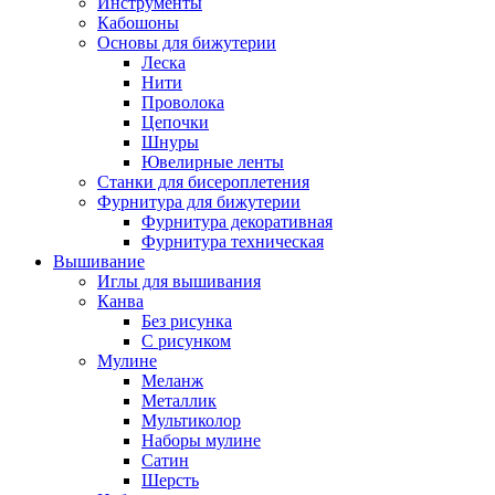
Инструменты
Кабошоны
Основы для бижутерии
Леска
Нити
Проволока
Цепочки
Шнуры
Ювелирные ленты
Станки для бисероплетения
Фурнитура для бижутерии
Фурнитура декоративная
Фурнитура техническая
Вышивание
Иглы для вышивания
Канва
Без рисунка
С рисунком
Мулине
Меланж
Металлик
Мультиколор
Наборы мулине
Сатин
Шерсть