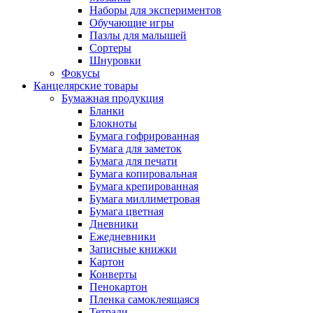
Наборы для экспериментов
Обучающие игры
Пазлы для малышей
Сортеры
Шнуровки
Фокусы
Канцелярские товары
Бумажная продукция
Бланки
Блокноты
Бумага гофрированная
Бумага для заметок
Бумага для печати
Бумага копировальная
Бумага крепированная
Бумага миллиметровая
Бумага цветная
Дневники
Ежедневники
Записные книжки
Картон
Конверты
Пенокартон
Пленка самоклеящаяся
Тетради