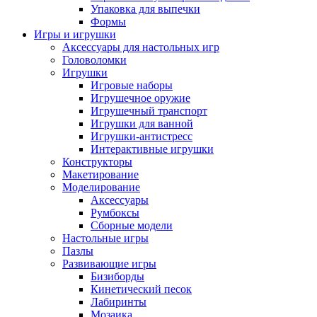
Упаковка для выпечки
Формы
Игры и игрушки
Аксессуары для настольных игр
Головоломки
Игрушки
Игровые наборы
Игрушечное оружие
Игрушечный транспорт
Игрушки для ванной
Игрушки-антистресс
Интерактивные игрушки
Конструкторы
Макетирование
Моделирование
Аксессуары
Румбоксы
Сборные модели
Настольные игры
Пазлы
Развивающие игры
Бизиборды
Кинетический песок
Лабиринты
Мозаика