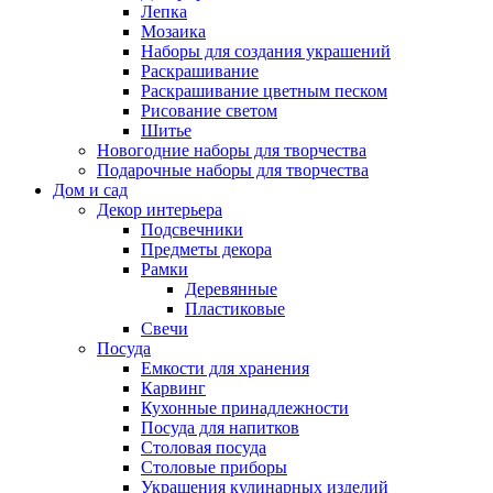
Лепка
Мозаика
Наборы для создания украшений
Раскрашивание
Раскрашивание цветным песком
Рисование светом
Шитье
Новогодние наборы для творчества
Подарочные наборы для творчества
Дом и сад
Декор интерьера
Подсвечники
Предметы декора
Рамки
Деревянные
Пластиковые
Свечи
Посуда
Емкости для хранения
Карвинг
Кухонные принадлежности
Посуда для напитков
Столовая посуда
Столовые приборы
Украшения кулинарных изделий