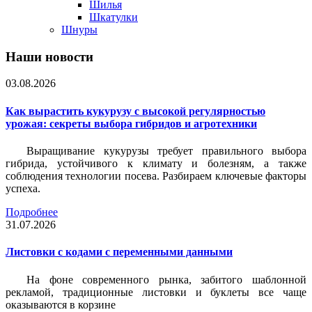
Шилья
Шкатулки
Шнуры
Наши новости
03.08.2026
Как вырастить кукурузу с высокой регулярностью
урожая: секреты выбора гибридов и агротехники
Выращивание кукурузы требует правильного выбора
гибрида, устойчивого к климату и болезням, а также
соблюдения технологии посева. Разбираем ключевые факторы
успеха.
Подробнее
31.07.2026
Листовки c кодами с переменными данными
На фоне современного рынка, забитого шаблонной
рекламой, традиционные листовки и буклеты все чаще
оказываются в корзине