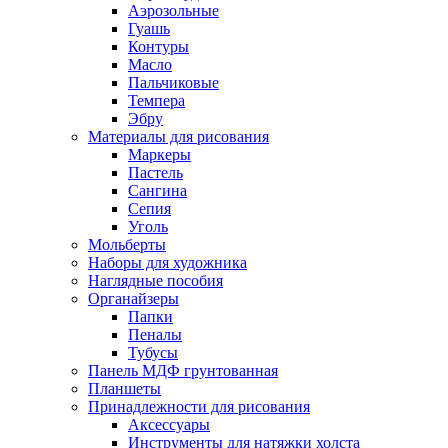
Аэрозольные
Гуашь
Контуры
Масло
Пальчиковые
Темпера
Эбру
Материалы для рисования
Маркеры
Пастель
Сангина
Сепия
Уголь
Мольберты
Наборы для художника
Наглядные пособия
Органайзеры
Папки
Пеналы
Тубусы
Панель МДФ грунтованная
Планшеты
Принадлежности для рисования
Аксессуары
Инструменты для натяжки холста