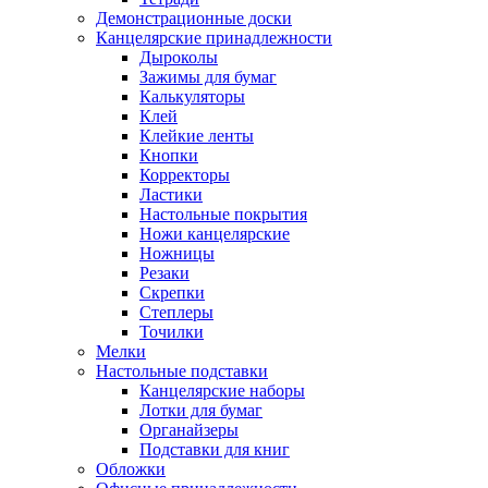
Демонстрационные доски
Канцелярские принадлежности
Дыроколы
Зажимы для бумаг
Калькуляторы
Клей
Клейкие ленты
Кнопки
Корректоры
Ластики
Настольные покрытия
Ножи канцелярские
Ножницы
Резаки
Скрепки
Степлеры
Точилки
Мелки
Настольные подставки
Канцелярские наборы
Лотки для бумаг
Органайзеры
Подставки для книг
Обложки