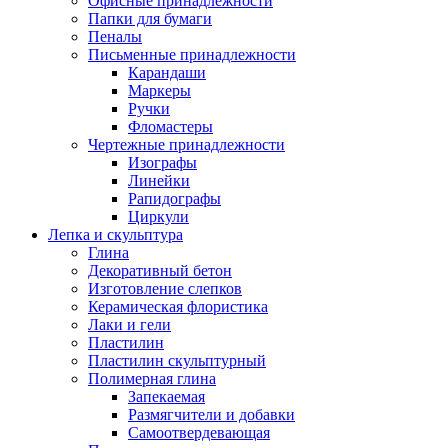
Офисные принадлежности
Папки для бумаги
Пеналы
Письменные принадлежности
Карандаши
Маркеры
Ручки
Фломастеры
Чертежные принадлежности
Изографы
Линейки
Рапидографы
Циркули
Лепка и скульптура
Глина
Декоративный бетон
Изготовление слепков
Керамическая флористика
Лаки и гели
Пластилин
Пластилин скульптурный
Полимерная глина
Запекаемая
Размягчители и добавки
Самоотвердевающая