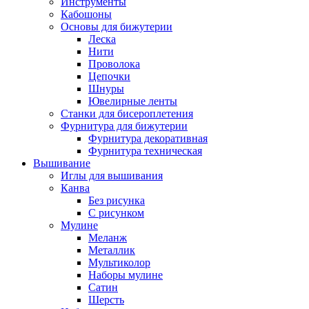
Инструменты
Кабошоны
Основы для бижутерии
Леска
Нити
Проволока
Цепочки
Шнуры
Ювелирные ленты
Станки для бисероплетения
Фурнитура для бижутерии
Фурнитура декоративная
Фурнитура техническая
Вышивание
Иглы для вышивания
Канва
Без рисунка
С рисунком
Мулине
Меланж
Металлик
Мультиколор
Наборы мулине
Сатин
Шерсть