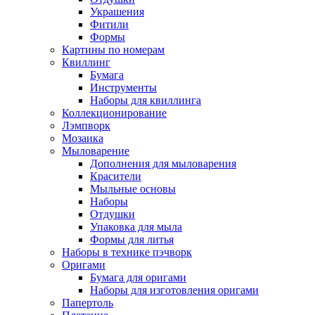
Украшения
Фитили
Формы
Картины по номерам
Квиллинг
Бумага
Инструменты
Наборы для квиллинга
Коллекционирование
Лэмпворк
Мозаика
Мыловарение
Дополнения для мыловарения
Красители
Мыльные основы
Наборы
Отдушки
Упаковка для мыла
Формы для литья
Наборы в технике пэчворк
Оригами
Бумага для оригами
Наборы для изготовления оригами
Папертоль