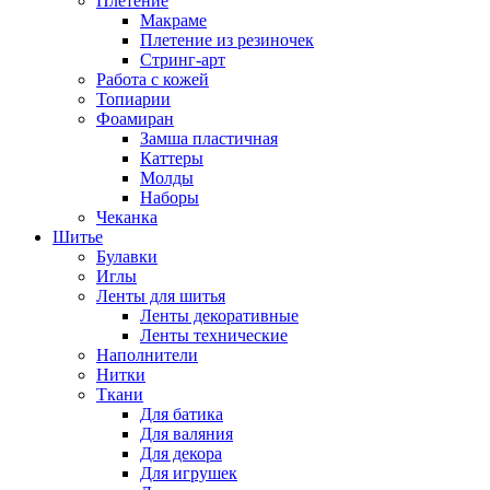
Плетение
Макраме
Плетение из резиночек
Стринг-арт
Работа с кожей
Топиарии
Фоамиран
Замша пластичная
Каттеры
Молды
Наборы
Чеканка
Шитье
Булавки
Иглы
Ленты для шитья
Ленты декоративные
Ленты технические
Наполнители
Нитки
Ткани
Для батика
Для валяния
Для декора
Для игрушек