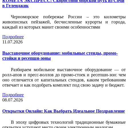
КОМЕТА ЭКСПРЕСС: Скоростной морской путь из Сочи
в Геленджик
Черноморское побережье России – это километры
живописных пейзажей, бесчисленные курорты и города,
каждый из которых манит своими особенностями
Подробнее
11.07.2026
Выставочное оборудование: мобильные стенды, промо-
стойки и ресепшн-зоны
Разбираем мобильное выставочное оборудование — от
ролл-апов и пресс-воллов до промо-стоек и ресепшн-зон: чем
оно отличается от капитальных стендов, каким требованиям
отвечает и как подобрать комплект под свою задачу и бюджет.
Подробнее
08.07.2026
Открытки Онлайн: Как Выбрать Идеальное Поздравление
В эпоху цифровых технологий традиционные бумажные
открытки уступают место своим электронным аналогам