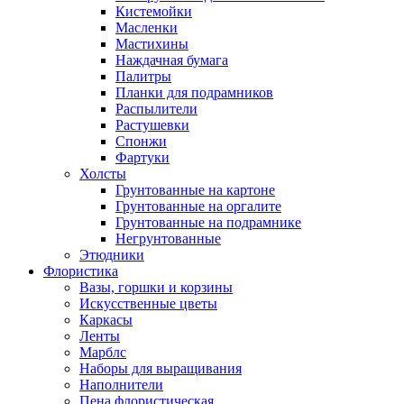
Кистемойки
Масленки
Мастихины
Наждачная бумага
Палитры
Планки для подрамников
Распылители
Растушевки
Спонжи
Фартуки
Холсты
Грунтованные на картоне
Грунтованные на оргалите
Грунтованные на подрамнике
Негрунтованные
Этюдники
Флористика
Вазы, горшки и корзины
Искусственные цветы
Каркасы
Ленты
Марблс
Наборы для выращивания
Наполнители
Пена флористическая