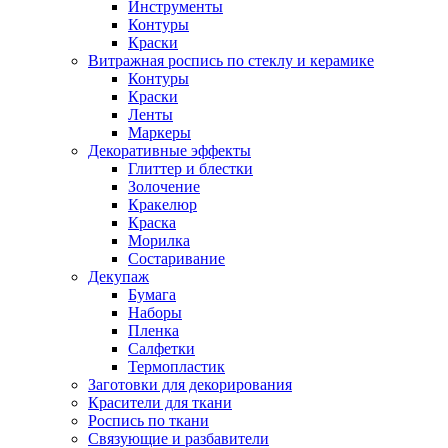
Инструменты
Контуры
Краски
Витражная роспись по стеклу и керамике
Контуры
Краски
Ленты
Маркеры
Декоративные эффекты
Глиттер и блестки
Золочение
Кракелюр
Краска
Морилка
Состаривание
Декупаж
Бумага
Наборы
Пленка
Салфетки
Термопластик
Заготовки для декорирования
Красители для ткани
Роспись по ткани
Связующие и разбавители