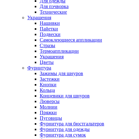
Для одежды
Для пэчворка
Технические
Украшения
Нашивки
Пайетки
Подвески
Самоклеющиеся аппликации
Стразы
Термоаппликации
Украшения
Цветы
Фурнитура
Зажимы для шнуров
Застежки
Кнопки
Кольца
Концевики для шнуров
Люверсы
Молнии
Пряжки
Пуговицы
Фурнитура для бюстгальтеров
Фурнитура для одежды
Фурнитура для сумок