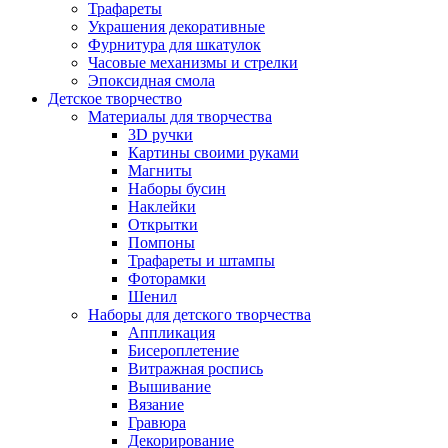
Трафареты
Украшения декоративные
Фурнитура для шкатулок
Часовые механизмы и стрелки
Эпоксидная смола
Детское творчество
Материалы для творчества
3D ручки
Картины своими руками
Магниты
Наборы бусин
Наклейки
Открытки
Помпоны
Трафареты и штампы
Фоторамки
Шенил
Наборы для детского творчества
Аппликация
Бисероплетение
Витражная роспись
Вышивание
Вязание
Гравюра
Декорирование