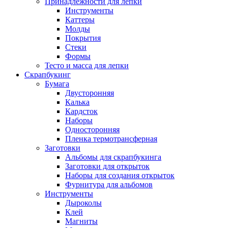
Принадлежности для лепки
Инструменты
Каттеры
Молды
Покрытия
Стеки
Формы
Тесто и масса для лепки
Скрапбукинг
Бумага
Двусторонняя
Калька
Кардсток
Наборы
Односторонняя
Пленка термотрансферная
Заготовки
Альбомы для скрапбукинга
Заготовки для открыток
Наборы для создания открыток
Фурнитура для альбомов
Инструменты
Дыроколы
Клей
Магниты