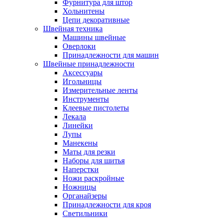
Фурнитура для штор
Хольнитены
Цепи декоративные
Швейная техника
Машины швейные
Оверлоки
Принадлежности для машин
Швейные принадлежности
Аксессуары
Игольницы
Измерительные ленты
Инструменты
Клеевые пистолеты
Лекала
Линейки
Лупы
Манекены
Маты для резки
Наборы для шитья
Наперстки
Ножи раскройные
Ножницы
Органайзеры
Принадлежности для кроя
Светильники