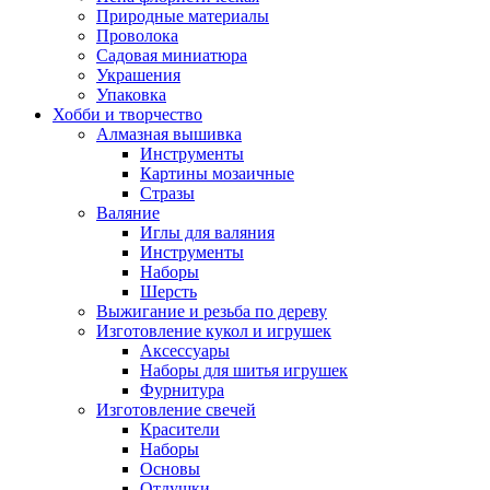
Природные материалы
Проволока
Садовая миниатюра
Украшения
Упаковка
Хобби и творчество
Алмазная вышивка
Инструменты
Картины мозаичные
Стразы
Валяние
Иглы для валяния
Инструменты
Наборы
Шерсть
Выжигание и резьба по дереву
Изготовление кукол и игрушек
Аксессуары
Наборы для шитья игрушек
Фурнитура
Изготовление свечей
Красители
Наборы
Основы
Отдушки