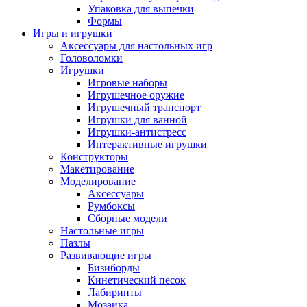
Упаковка для выпечки
Формы
Игры и игрушки
Аксессуары для настольных игр
Головоломки
Игрушки
Игровые наборы
Игрушечное оружие
Игрушечный транспорт
Игрушки для ванной
Игрушки-антистресс
Интерактивные игрушки
Конструкторы
Макетирование
Моделирование
Аксессуары
Румбоксы
Сборные модели
Настольные игры
Пазлы
Развивающие игры
Бизиборды
Кинетический песок
Лабиринты
Мозаика