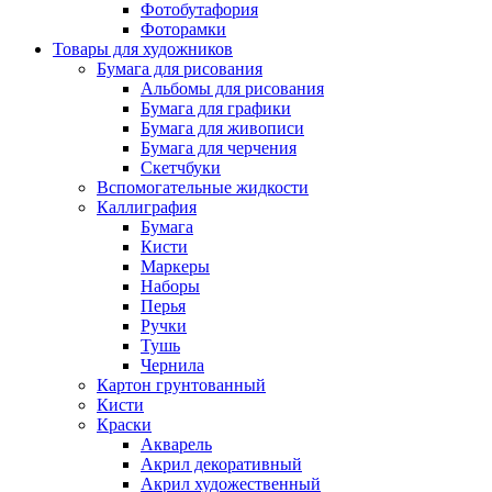
Фотобутафория
Фоторамки
Товары для художников
Бумага для рисования
Альбомы для рисования
Бумага для графики
Бумага для живописи
Бумага для черчения
Скетчбуки
Вспомогательные жидкости
Каллиграфия
Бумага
Кисти
Маркеры
Наборы
Перья
Ручки
Тушь
Чернила
Картон грунтованный
Кисти
Краски
Акварель
Акрил декоративный
Акрил художественный