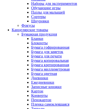
Наборы для экспериментов
Обучающие игры
Пазлы для малышей
Сортеры
Шнуровки
Фокусы
Канцелярские товары
Бумажная продукция
Бланки
Блокноты
Бумага гофрированная
Бумага для заметок
Бумага для печати
Бумага копировальная
Бумага крепированная
Бумага миллиметровая
Бумага цветная
Дневники
Ежедневники
Записные книжки
Картон
Конверты
Пенокартон
Пленка самоклеящаяся
Тетради