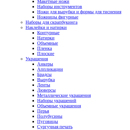
Макетные ножи
Наборы инструментов
Ножи для вырубки и формы для тиснения
Ножницы фигурные
Наборы для скрапбукинга
Наклейки и натирки
Контурные
Натирки
Объемные
Пленка
Плоские
Украшения
Анкеры
Аппликации
Брадсы
Вырубка
Ленты
Люверсы
Металлические украшения
Наборы украшений
Объемные украшения
Перья
Полубусины
Пуговицы
Сургучная печать