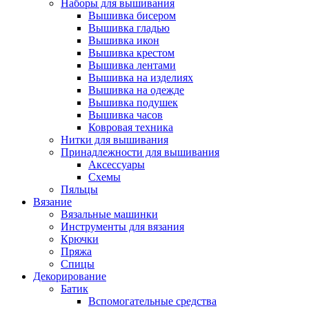
Наборы для вышивания
Вышивка бисером
Вышивка гладью
Вышивка икон
Вышивка крестом
Вышивка лентами
Вышивка на изделиях
Вышивка на одежде
Вышивка подушек
Вышивка часов
Ковровая техника
Нитки для вышивания
Принадлежности для вышивания
Аксессуары
Схемы
Пяльцы
Вязание
Вязальные машинки
Инструменты для вязания
Крючки
Пряжа
Спицы
Декорирование
Батик
Вспомогательные средства