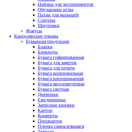
Наборы для экспериментов
Обучающие игры
Пазлы для малышей
Сортеры
Шнуровки
Фокусы
Канцелярские товары
Бумажная продукция
Бланки
Блокноты
Бумага гофрированная
Бумага для заметок
Бумага для печати
Бумага копировальная
Бумага крепированная
Бумага миллиметровая
Бумага цветная
Дневники
Ежедневники
Записные книжки
Картон
Конверты
Пенокартон
Пленка самоклеящаяся
Тетради