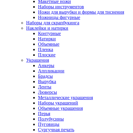
Макетные ножи
Наборы инструментов
Ножи для вырубки и формы для тиснения
Ножницы фигурные
Наборы для скрапбукинга
Наклейки и натирки
Контурные
Натирки
Объемные
Пленка
Плоские
Украшения
Анкеры
Аппликации
Брадсы
Вырубка
Ленты
Люверсы
Металлические украшения
Наборы украшений
Объемные украшения
Перья
Полубусины
Пуговицы
Сургучная печать