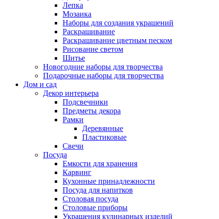
Лепка
Мозаика
Наборы для создания украшений
Раскрашивание
Раскрашивание цветным песком
Рисование светом
Шитье
Новогодние наборы для творчества
Подарочные наборы для творчества
Дом и сад
Декор интерьера
Подсвечники
Предметы декора
Рамки
Деревянные
Пластиковые
Свечи
Посуда
Емкости для хранения
Карвинг
Кухонные принадлежности
Посуда для напитков
Столовая посуда
Столовые приборы
Украшения кулинарных изделий