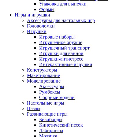
Упаковка для выпечки
Формы
Игры и игрушки
Аксессуары для настольных игр
Головоломки
Игрушки
Игровые наборы
Игрушечное оружие
Игрушечный транспорт
Игрушки для ванной
Игрушки-антистресс
Интерактивные игрушки
Конструкторы
Макетирование
Моделирование
Аксессуары
Румбоксы
Сборные модели
Настольные игры
Пазлы
Развивающие игры
Бизиборды
Кинетический песок
Лабиринты
Мозаика