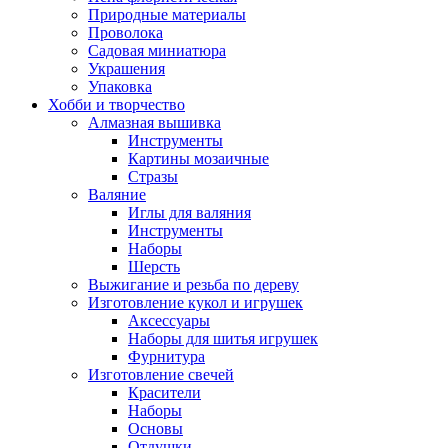
Природные материалы
Проволока
Садовая миниатюра
Украшения
Упаковка
Хобби и творчество
Алмазная вышивка
Инструменты
Картины мозаичные
Стразы
Валяние
Иглы для валяния
Инструменты
Наборы
Шерсть
Выжигание и резьба по дереву
Изготовление кукол и игрушек
Аксессуары
Наборы для шитья игрушек
Фурнитура
Изготовление свечей
Красители
Наборы
Основы
Отдушки