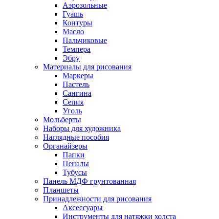
Аэрозольные
Гуашь
Контуры
Масло
Пальчиковые
Темпера
Эбру
Материалы для рисования
Маркеры
Пастель
Сангина
Сепия
Уголь
Мольберты
Наборы для художника
Наглядные пособия
Органайзеры
Папки
Пеналы
Тубусы
Панель МДФ грунтованная
Планшеты
Принадлежности для рисования
Аксессуары
Инструменты для натяжки холста