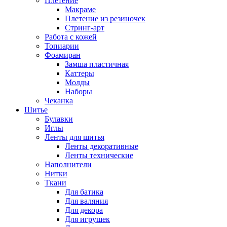
Плетение
Макраме
Плетение из резиночек
Стринг-арт
Работа с кожей
Топиарии
Фоамиран
Замша пластичная
Каттеры
Молды
Наборы
Чеканка
Шитье
Булавки
Иглы
Ленты для шитья
Ленты декоративные
Ленты технические
Наполнители
Нитки
Ткани
Для батика
Для валяния
Для декора
Для игрушек