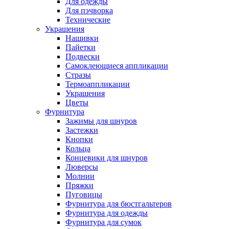
Для одежды
Для пэчворка
Технические
Украшения
Нашивки
Пайетки
Подвески
Самоклеющиеся аппликации
Стразы
Термоаппликации
Украшения
Цветы
Фурнитура
Зажимы для шнуров
Застежки
Кнопки
Кольца
Концевики для шнуров
Люверсы
Молнии
Пряжки
Пуговицы
Фурнитура для бюстгальтеров
Фурнитура для одежды
Фурнитура для сумок