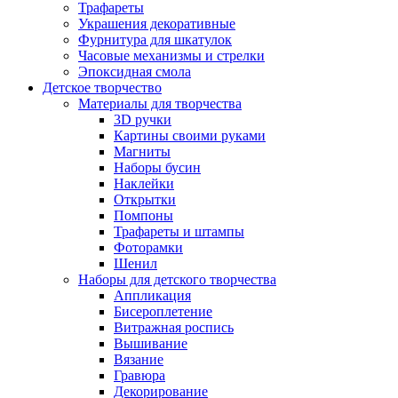
Трафареты
Украшения декоративные
Фурнитура для шкатулок
Часовые механизмы и стрелки
Эпоксидная смола
Детское творчество
Материалы для творчества
3D ручки
Картины своими руками
Магниты
Наборы бусин
Наклейки
Открытки
Помпоны
Трафареты и штампы
Фоторамки
Шенил
Наборы для детского творчества
Аппликация
Бисероплетение
Витражная роспись
Вышивание
Вязание
Гравюра
Декорирование