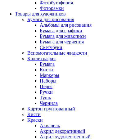
Фотобутафория
Фоторамки
Товары для художников
Бумага для рисования
Альбомы для рисования
Бумага для графики
Бумага для живописи
Бумага для черчения
Скетчбуки
Вспомогательные жидкости
Каллиграфия
Бумага
Кисти
Маркеры
Наборы
Перья
Ручки
Тушь
Чернила
Картон грунтованный
Кисти
Краски
Акварель
Акрил декоративный
Акрил художественный