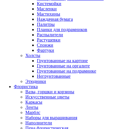
Кистемойки
Масленки
Мастихины
Наждачная бумага
Палитры
Планки для подрамников
Распылители
Растушевки
Спонжи
Фартуки
Холсты
Грунтованные на картоне
Грунтованные на оргалите
Грунтованные на подрамнике
Негрунтованные
Этюдники
Флористика
Вазы, горшки и корзины
Искусственные цветы
Каркасы
Ленты
Марблс
Наборы для выращивания
Наполнители
Пена флористическая