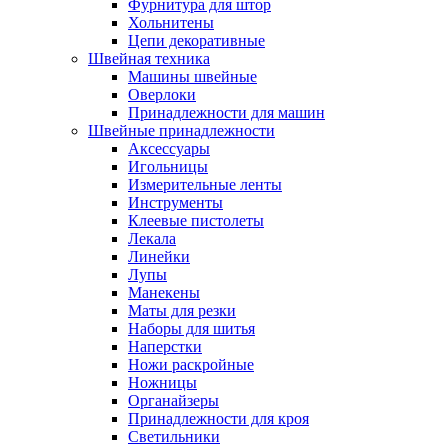
Фурнитура для штор
Хольнитены
Цепи декоративные
Швейная техника
Машины швейные
Оверлоки
Принадлежности для машин
Швейные принадлежности
Аксессуары
Игольницы
Измерительные ленты
Инструменты
Клеевые пистолеты
Лекала
Линейки
Лупы
Манекены
Маты для резки
Наборы для шитья
Наперстки
Ножи раскройные
Ножницы
Органайзеры
Принадлежности для кроя
Светильники