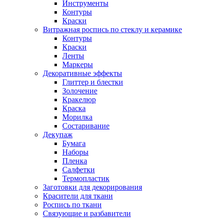
Инструменты
Контуры
Краски
Витражная роспись по стеклу и керамике
Контуры
Краски
Ленты
Маркеры
Декоративные эффекты
Глиттер и блестки
Золочение
Кракелюр
Краска
Морилка
Состаривание
Декупаж
Бумага
Наборы
Пленка
Салфетки
Термопластик
Заготовки для декорирования
Красители для ткани
Роспись по ткани
Связующие и разбавители