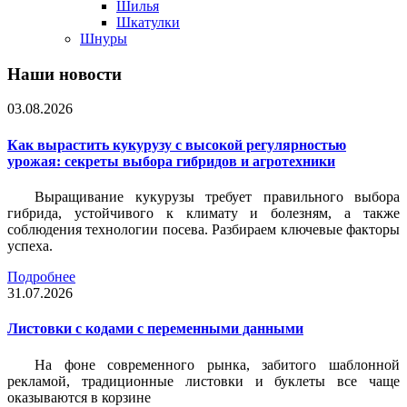
Шилья
Шкатулки
Шнуры
Наши новости
03.08.2026
Как вырастить кукурузу с высокой регулярностью
урожая: секреты выбора гибридов и агротехники
Выращивание кукурузы требует правильного выбора
гибрида, устойчивого к климату и болезням, а также
соблюдения технологии посева. Разбираем ключевые факторы
успеха.
Подробнее
31.07.2026
Листовки c кодами с переменными данными
На фоне современного рынка, забитого шаблонной
рекламой, традиционные листовки и буклеты все чаще
оказываются в корзине