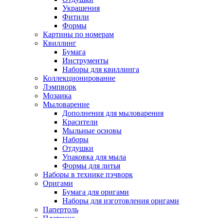
Украшения
Фитили
Формы
Картины по номерам
Квиллинг
Бумага
Инструменты
Наборы для квиллинга
Коллекционирование
Лэмпворк
Мозаика
Мыловарение
Дополнения для мыловарения
Красители
Мыльные основы
Наборы
Отдушки
Упаковка для мыла
Формы для литья
Наборы в технике пэчворк
Оригами
Бумага для оригами
Наборы для изготовления оригами
Папертоль