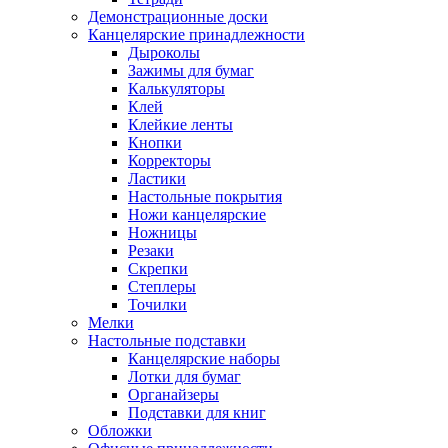
Демонстрационные доски
Канцелярские принадлежности
Дыроколы
Зажимы для бумаг
Калькуляторы
Клей
Клейкие ленты
Кнопки
Корректоры
Ластики
Настольные покрытия
Ножи канцелярские
Ножницы
Резаки
Скрепки
Степлеры
Точилки
Мелки
Настольные подставки
Канцелярские наборы
Лотки для бумаг
Органайзеры
Подставки для книг
Обложки