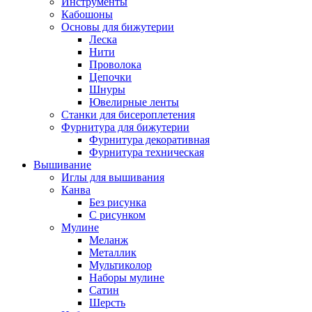
Инструменты
Кабошоны
Основы для бижутерии
Леска
Нити
Проволока
Цепочки
Шнуры
Ювелирные ленты
Станки для бисероплетения
Фурнитура для бижутерии
Фурнитура декоративная
Фурнитура техническая
Вышивание
Иглы для вышивания
Канва
Без рисунка
С рисунком
Мулине
Меланж
Металлик
Мультиколор
Наборы мулине
Сатин
Шерсть