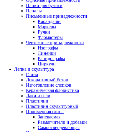
Офисные принадлежности
Папки для бумаги
Пеналы
Письменные принадлежности
Карандаши
Маркеры
Ручки
Фломастеры
Чертежные принадлежности
Изографы
Линейки
Рапидографы
Циркули
Лепка и скульптура
Глина
Декоративный бетон
Изготовление слепков
Керамическая флористика
Лаки и гели
Пластилин
Пластилин скульптурный
Полимерная глина
Запекаемая
Размягчители и добавки
Самоотвердевающая