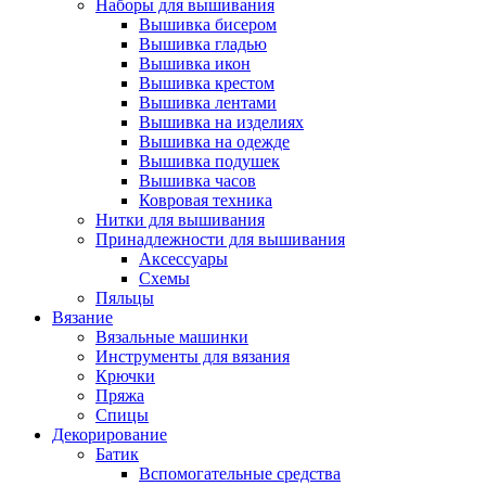
Наборы для вышивания
Вышивка бисером
Вышивка гладью
Вышивка икон
Вышивка крестом
Вышивка лентами
Вышивка на изделиях
Вышивка на одежде
Вышивка подушек
Вышивка часов
Ковровая техника
Нитки для вышивания
Принадлежности для вышивания
Аксессуары
Схемы
Пяльцы
Вязание
Вязальные машинки
Инструменты для вязания
Крючки
Пряжа
Спицы
Декорирование
Батик
Вспомогательные средства