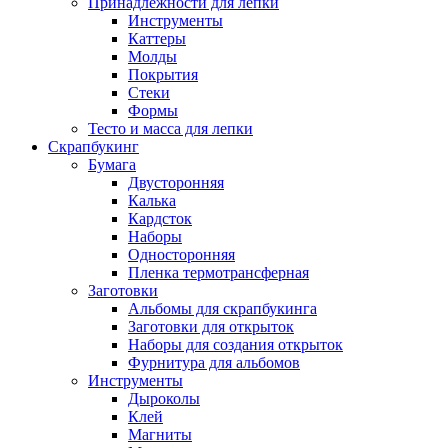
Принадлежности для лепки
Инструменты
Каттеры
Молды
Покрытия
Стеки
Формы
Тесто и масса для лепки
Скрапбукинг
Бумага
Двусторонняя
Калька
Кардсток
Наборы
Односторонняя
Пленка термотрансферная
Заготовки
Альбомы для скрапбукинга
Заготовки для открыток
Наборы для создания открыток
Фурнитура для альбомов
Инструменты
Дыроколы
Клей
Магниты