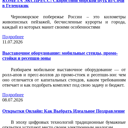
КОМЕТА ЭКСПРЕСС: Скоростной морской путь из Сочи
в Геленджик
Черноморское побережье России – это километры
живописных пейзажей, бесчисленные курорты и города,
каждый из которых манит своими особенностями
Подробнее
11.07.2026
Выставочное оборудование: мобильные стенды, промо-
стойки и ресепшн-зоны
Разбираем мобильное выставочное оборудование — от
ролл-апов и пресс-воллов до промо-стоек и ресепшн-зон: чем
оно отличается от капитальных стендов, каким требованиям
отвечает и как подобрать комплект под свою задачу и бюджет.
Подробнее
08.07.2026
Открытки Онлайн: Как Выбрать Идеальное Поздравление
В эпоху цифровых технологий традиционные бумажные
открытки уступают место своим электронным аналогам