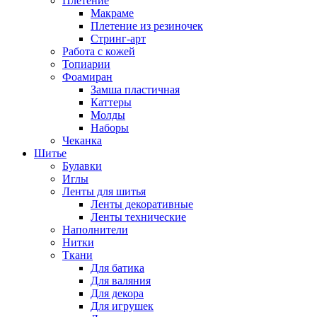
Плетение
Макраме
Плетение из резиночек
Стринг-арт
Работа с кожей
Топиарии
Фоамиран
Замша пластичная
Каттеры
Молды
Наборы
Чеканка
Шитье
Булавки
Иглы
Ленты для шитья
Ленты декоративные
Ленты технические
Наполнители
Нитки
Ткани
Для батика
Для валяния
Для декора
Для игрушек