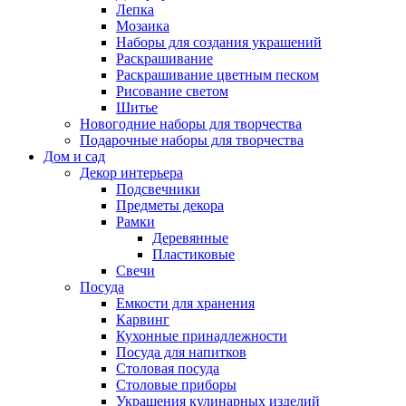
Лепка
Мозаика
Наборы для создания украшений
Раскрашивание
Раскрашивание цветным песком
Рисование светом
Шитье
Новогодние наборы для творчества
Подарочные наборы для творчества
Дом и сад
Декор интерьера
Подсвечники
Предметы декора
Рамки
Деревянные
Пластиковые
Свечи
Посуда
Емкости для хранения
Карвинг
Кухонные принадлежности
Посуда для напитков
Столовая посуда
Столовые приборы
Украшения кулинарных изделий