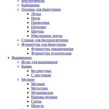
Инструменты
Кабошоны
Основы для бижутерии
Леска
Нити
Проволока
Цепочки
Шнуры
Ювелирные ленты
Станки для бисероплетения
Фурнитура для бижутерии
Фурнитура декоративная
Фурнитура техническая
Вышивание
Иглы для вышивания
Канва
Без рисунка
С рисунком
Мулине
Меланж
Металлик
Мультиколор
Наборы мулине
Сатин
Шерсть