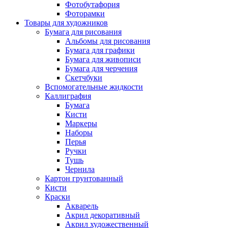
Фотобутафория
Фоторамки
Товары для художников
Бумага для рисования
Альбомы для рисования
Бумага для графики
Бумага для живописи
Бумага для черчения
Скетчбуки
Вспомогательные жидкости
Каллиграфия
Бумага
Кисти
Маркеры
Наборы
Перья
Ручки
Тушь
Чернила
Картон грунтованный
Кисти
Краски
Акварель
Акрил декоративный
Акрил художественный