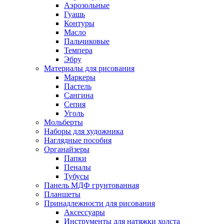
Аэрозольные
Гуашь
Контуры
Масло
Пальчиковые
Темпера
Эбру
Материалы для рисования
Маркеры
Пастель
Сангина
Сепия
Уголь
Мольберты
Наборы для художника
Наглядные пособия
Органайзеры
Папки
Пеналы
Тубусы
Панель МДФ грунтованная
Планшеты
Принадлежности для рисования
Аксессуары
Инструменты для натяжки холста