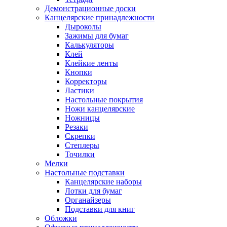
Демонстрационные доски
Канцелярские принадлежности
Дыроколы
Зажимы для бумаг
Калькуляторы
Клей
Клейкие ленты
Кнопки
Корректоры
Ластики
Настольные покрытия
Ножи канцелярские
Ножницы
Резаки
Скрепки
Степлеры
Точилки
Мелки
Настольные подставки
Канцелярские наборы
Лотки для бумаг
Органайзеры
Подставки для книг
Обложки