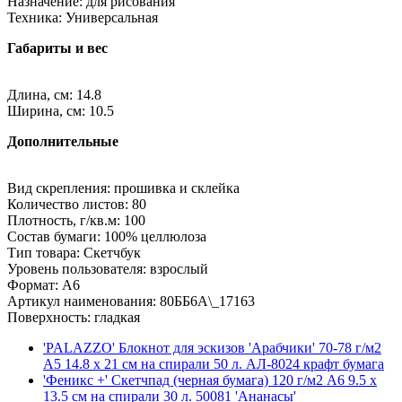
Назначение: для рисования
Техника: Универсальная
Габариты и вес
Длина, см: 14.8
Ширина, см: 10.5
Дополнительные
Вид скрепления: прошивка и склейка
Количество листов: 80
Плотность, г/кв.м: 100
Состав бумаги: 100% целлюлоза
Тип товара: Скетчбук
Уровень пользователя: взрослый
Формат: A6
Артикул наименования: 80ББ6A\_17163
Поверхность: гладкая
'PALAZZO' Блокнот для эскизов 'Арабчики' 70-78 г/м2
A5 14.8 х 21 см на спирали 50 л. АЛ-8024 крафт бумага
'Феникс +' Скетчпад (черная бумага) 120 г/м2 A6 9.5 х
13.5 см на спирали 30 л. 50081 'Ананасы'