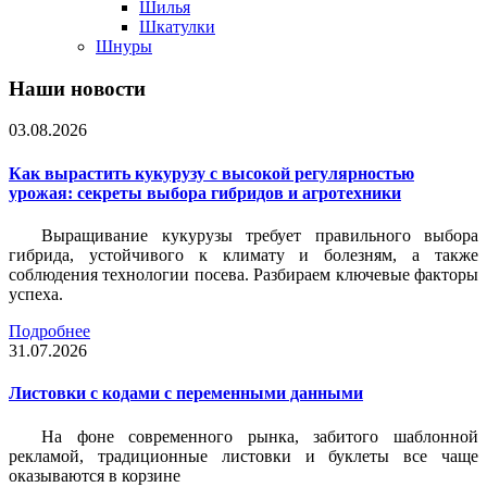
Шилья
Шкатулки
Шнуры
Наши новости
03.08.2026
Как вырастить кукурузу с высокой регулярностью
урожая: секреты выбора гибридов и агротехники
Выращивание кукурузы требует правильного выбора
гибрида, устойчивого к климату и болезням, а также
соблюдения технологии посева. Разбираем ключевые факторы
успеха.
Подробнее
31.07.2026
Листовки c кодами с переменными данными
На фоне современного рынка, забитого шаблонной
рекламой, традиционные листовки и буклеты все чаще
оказываются в корзине