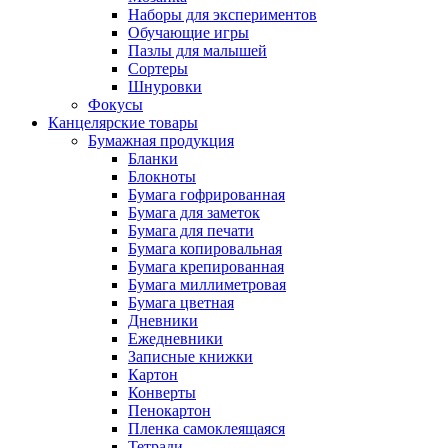
Наборы для экспериментов
Обучающие игры
Пазлы для малышей
Сортеры
Шнуровки
Фокусы
Канцелярские товары
Бумажная продукция
Бланки
Блокноты
Бумага гофрированная
Бумага для заметок
Бумага для печати
Бумага копировальная
Бумага крепированная
Бумага миллиметровая
Бумага цветная
Дневники
Ежедневники
Записные книжки
Картон
Конверты
Пенокартон
Пленка самоклеящаяся
Тетради