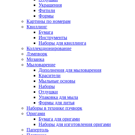
Украшения
Фитили
Формы
Картины по номерам
Квиллинг
Бумага
Инструменты
Наборы для квиллинга
Коллекционирование
Лэмпворк
Мозаика
Мыловарение
Дополнения для мыловарения
Красители
Мыльные основы
Наборы
Отдушки
Упаковка для мыла
Формы для литья
Наборы в технике пэчворк
Оригами
Бумага для оригами
Наборы для изготовления оригами
Папертоль