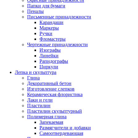
Офисные принадлежности
Папки для бумаги
Пеналы
Письменные принадлежности
Карандаши
Маркеры
Ручки
Фломастеры
Чертежные принадлежности
Изографы
Линейки
Рапидографы
Циркули
Лепка и скульптура
Глина
Декоративный бетон
Изготовление слепков
Керамическая флористика
Лаки и гели
Пластилин
Пластилин скульптурный
Полимерная глина
Запекаемая
Размягчители и добавки
Самоотвердевающая