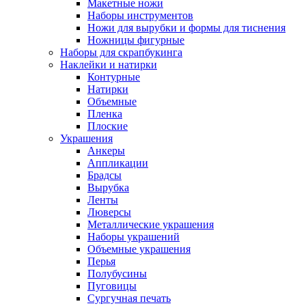
Макетные ножи
Наборы инструментов
Ножи для вырубки и формы для тиснения
Ножницы фигурные
Наборы для скрапбукинга
Наклейки и натирки
Контурные
Натирки
Объемные
Пленка
Плоские
Украшения
Анкеры
Аппликации
Брадсы
Вырубка
Ленты
Люверсы
Металлические украшения
Наборы украшений
Объемные украшения
Перья
Полубусины
Пуговицы
Сургучная печать