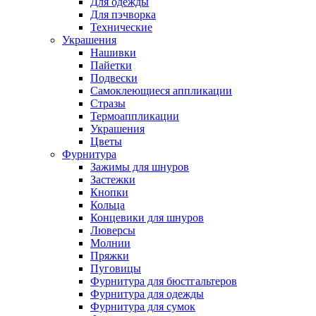
Для одежды
Для пэчворка
Технические
Украшения
Нашивки
Пайетки
Подвески
Самоклеющиеся аппликации
Стразы
Термоаппликации
Украшения
Цветы
Фурнитура
Зажимы для шнуров
Застежки
Кнопки
Кольца
Концевики для шнуров
Люверсы
Молнии
Пряжки
Пуговицы
Фурнитура для бюстгальтеров
Фурнитура для одежды
Фурнитура для сумок