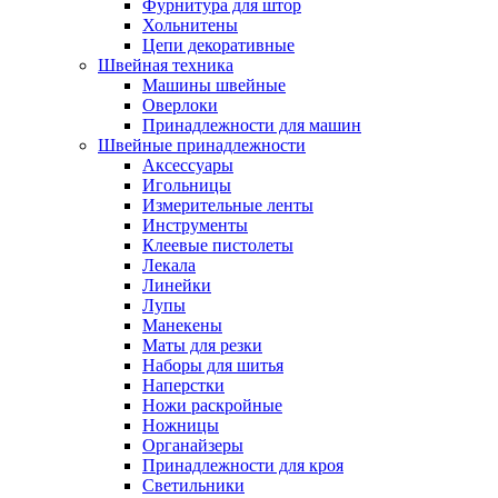
Фурнитура для штор
Хольнитены
Цепи декоративные
Швейная техника
Машины швейные
Оверлоки
Принадлежности для машин
Швейные принадлежности
Аксессуары
Игольницы
Измерительные ленты
Инструменты
Клеевые пистолеты
Лекала
Линейки
Лупы
Манекены
Маты для резки
Наборы для шитья
Наперстки
Ножи раскройные
Ножницы
Органайзеры
Принадлежности для кроя
Светильники