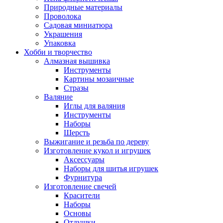
Природные материалы
Проволока
Садовая миниатюра
Украшения
Упаковка
Хобби и творчество
Алмазная вышивка
Инструменты
Картины мозаичные
Стразы
Валяние
Иглы для валяния
Инструменты
Наборы
Шерсть
Выжигание и резьба по дереву
Изготовление кукол и игрушек
Аксессуары
Наборы для шитья игрушек
Фурнитура
Изготовление свечей
Красители
Наборы
Основы
Отдушки