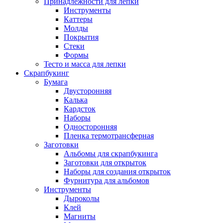
Принадлежности для лепки
Инструменты
Каттеры
Молды
Покрытия
Стеки
Формы
Тесто и масса для лепки
Скрапбукинг
Бумага
Двусторонняя
Калька
Кардсток
Наборы
Односторонняя
Пленка термотрансферная
Заготовки
Альбомы для скрапбукинга
Заготовки для открыток
Наборы для создания открыток
Фурнитура для альбомов
Инструменты
Дыроколы
Клей
Магниты