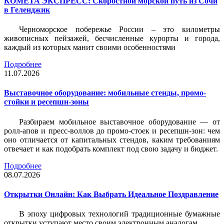
КОМЕТА ЭКСПРЕСС: Скоростной морской путь из Сочи
в Геленджик
Черноморское побережье России – это километры
живописных пейзажей, бесчисленные курорты и города,
каждый из которых манит своими особенностями
Подробнее
11.07.2026
Выставочное оборудование: мобильные стенды, промо-
стойки и ресепшн-зоны
Разбираем мобильное выставочное оборудование — от
ролл-апов и пресс-воллов до промо-стоек и ресепшн-зон: чем
оно отличается от капитальных стендов, каким требованиям
отвечает и как подобрать комплект под свою задачу и бюджет.
Подробнее
08.07.2026
Открытки Онлайн: Как Выбрать Идеальное Поздравление
В эпоху цифровых технологий традиционные бумажные
открытки уступают место своим электронным аналогам