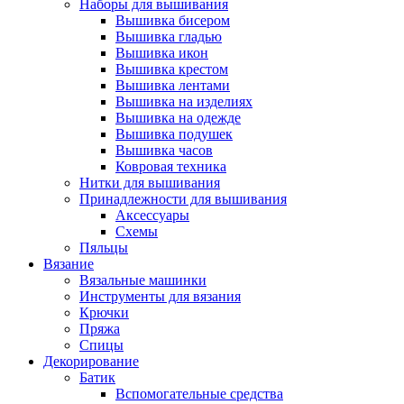
Наборы для вышивания
Вышивка бисером
Вышивка гладью
Вышивка икон
Вышивка крестом
Вышивка лентами
Вышивка на изделиях
Вышивка на одежде
Вышивка подушек
Вышивка часов
Ковровая техника
Нитки для вышивания
Принадлежности для вышивания
Аксессуары
Схемы
Пяльцы
Вязание
Вязальные машинки
Инструменты для вязания
Крючки
Пряжа
Спицы
Декорирование
Батик
Вспомогательные средства