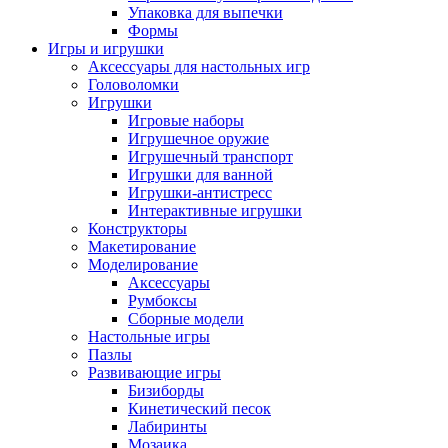
Упаковка для выпечки
Формы
Игры и игрушки
Аксессуары для настольных игр
Головоломки
Игрушки
Игровые наборы
Игрушечное оружие
Игрушечный транспорт
Игрушки для ванной
Игрушки-антистресс
Интерактивные игрушки
Конструкторы
Макетирование
Моделирование
Аксессуары
Румбоксы
Сборные модели
Настольные игры
Пазлы
Развивающие игры
Бизиборды
Кинетический песок
Лабиринты
Мозаика