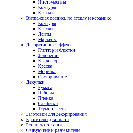
Инструменты
Контуры
Краски
Витражная роспись по стеклу и керамике
Контуры
Краски
Ленты
Маркеры
Декоративные эффекты
Глиттер и блестки
Золочение
Кракелюр
Краска
Морилка
Состаривание
Декупаж
Бумага
Наборы
Пленка
Салфетки
Термопластик
Заготовки для декорирования
Красители для ткани
Роспись по ткани
Связующие и разбавители