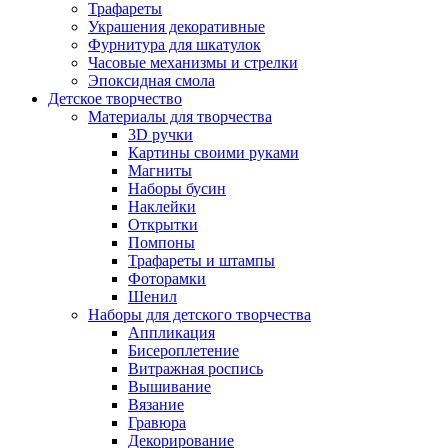
Трафареты
Украшения декоративные
Фурнитура для шкатулок
Часовые механизмы и стрелки
Эпоксидная смола
Детское творчество
Материалы для творчества
3D ручки
Картины своими руками
Магниты
Наборы бусин
Наклейки
Открытки
Помпоны
Трафареты и штампы
Фоторамки
Шенил
Наборы для детского творчества
Аппликация
Бисероплетение
Витражная роспись
Вышивание
Вязание
Гравюра
Декорирование