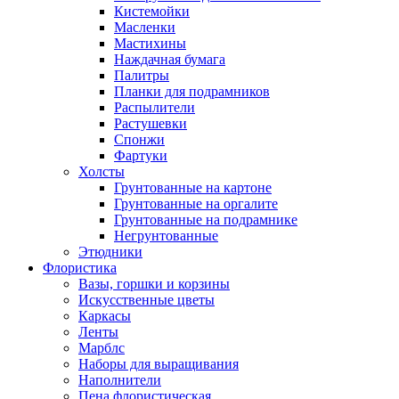
Кистемойки
Масленки
Мастихины
Наждачная бумага
Палитры
Планки для подрамников
Распылители
Растушевки
Спонжи
Фартуки
Холсты
Грунтованные на картоне
Грунтованные на оргалите
Грунтованные на подрамнике
Негрунтованные
Этюдники
Флористика
Вазы, горшки и корзины
Искусственные цветы
Каркасы
Ленты
Марблс
Наборы для выращивания
Наполнители
Пена флористическая