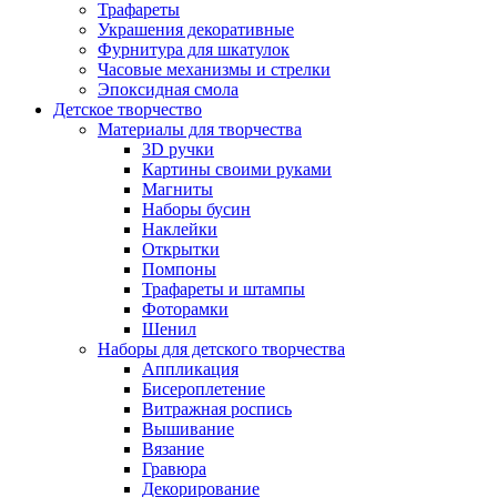
Трафареты
Украшения декоративные
Фурнитура для шкатулок
Часовые механизмы и стрелки
Эпоксидная смола
Детское творчество
Материалы для творчества
3D ручки
Картины своими руками
Магниты
Наборы бусин
Наклейки
Открытки
Помпоны
Трафареты и штампы
Фоторамки
Шенил
Наборы для детского творчества
Аппликация
Бисероплетение
Витражная роспись
Вышивание
Вязание
Гравюра
Декорирование