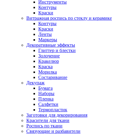
Инструменты
Контуры
Краски
Витражная роспись по стеклу и керамике
Контуры
Краски
Ленты
Маркеры
Декоративные эффекты
Глиттер и блестки
Золочение
Кракелюр
Краска
Морилка
Состаривание
Декупаж
Бумага
Наборы
Пленка
Салфетки
Термопластик
Заготовки для декорирования
Красители для ткани
Роспись по ткани
Связующие и разбавители