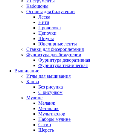
Инструменты
Кабошоны
Основы для бижутерии
Леска
Нити
Проволока
Цепочки
Шнуры
Ювелирные ленты
Станки для бисероплетения
Фурнитура для бижутерии
Фурнитура декоративная
Фурнитура техническая
Вышивание
Иглы для вышивания
Канва
Без рисунка
С рисунком
Мулине
Меланж
Металлик
Мультиколор
Наборы мулине
Сатин
Шерсть