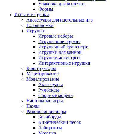
Упаковка для выпечки
Формы
Игры и игрушки
Аксессуары для настольных игр
Головоломки
Игрушки
Игровые наборы
Игрушечное оружие
Игрушечный транспорт
Игрушки для ванной
Игрушки-антистресс
Интерактивные игрушки
Конструкторы
Макетирование
Моделирование
Аксессуары
Румбоксы
Сборные модели
Настольные игры
Пазлы
Развивающие игры
Бизиборды
Кинетический песок
Лабиринты
Мозаика