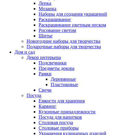
Лепка
Мозаика
Наборы для создания украшений
Раскрашивание
Раскрашивание цветным песком
Рисование светом
Шитье
Новогодние наборы для творчества
Подарочные наборы для творчества
Дом и сад
Декор интерьера
Подсвечники
Предметы декора
Рамки
Деревянные
Пластиковые
Свечи
Посуда
Емкости для хранения
Карвинг
Кухонные принадлежности
Посуда для напитков
Столовая посуда
Столовые приборы
Украшения кулинарных изделий