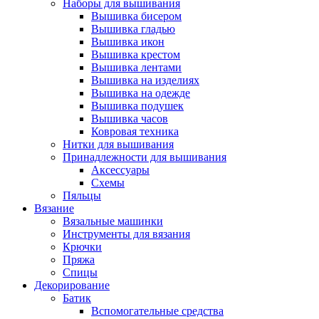
Наборы для вышивания
Вышивка бисером
Вышивка гладью
Вышивка икон
Вышивка крестом
Вышивка лентами
Вышивка на изделиях
Вышивка на одежде
Вышивка подушек
Вышивка часов
Ковровая техника
Нитки для вышивания
Принадлежности для вышивания
Аксессуары
Схемы
Пяльцы
Вязание
Вязальные машинки
Инструменты для вязания
Крючки
Пряжа
Спицы
Декорирование
Батик
Вспомогательные средства