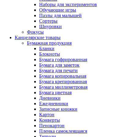
Наборы для экспериментов
Обучающие игры
Пазлы для малышей
Сортеры
Шнуровки
Фокусы
Канцелярские товары
Бумажная продукция
Бланки
Блокноты
Бумага гофрированная
Бумага для заметок
Бумага для печати
Бумага копировальная
Бумага крепированная
Бумага миллиметровая
Бумага цветная
Дневники
Ежедневники
Записные книжки
Картон
Конверты
Пенокартон
Пленка самоклеящаяся
Тетради