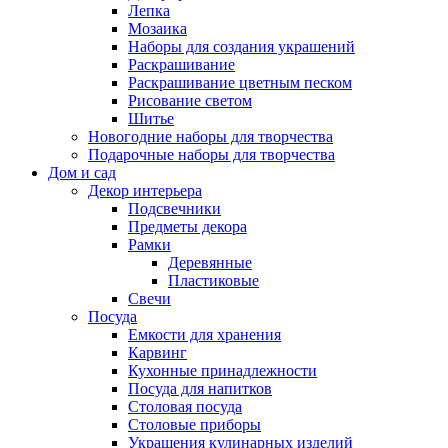
Лепка
Мозаика
Наборы для создания украшений
Раскрашивание
Раскрашивание цветным песком
Рисование светом
Шитье
Новогодние наборы для творчества
Подарочные наборы для творчества
Дом и сад
Декор интерьера
Подсвечники
Предметы декора
Рамки
Деревянные
Пластиковые
Свечи
Посуда
Емкости для хранения
Карвинг
Кухонные принадлежности
Посуда для напитков
Столовая посуда
Столовые приборы
Украшения кулинарных изделий