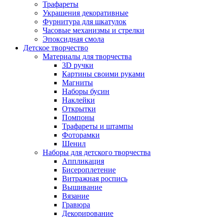
Трафареты
Украшения декоративные
Фурнитура для шкатулок
Часовые механизмы и стрелки
Эпоксидная смола
Детское творчество
Материалы для творчества
3D ручки
Картины своими руками
Магниты
Наборы бусин
Наклейки
Открытки
Помпоны
Трафареты и штампы
Фоторамки
Шенил
Наборы для детского творчества
Аппликация
Бисероплетение
Витражная роспись
Вышивание
Вязание
Гравюра
Декорирование