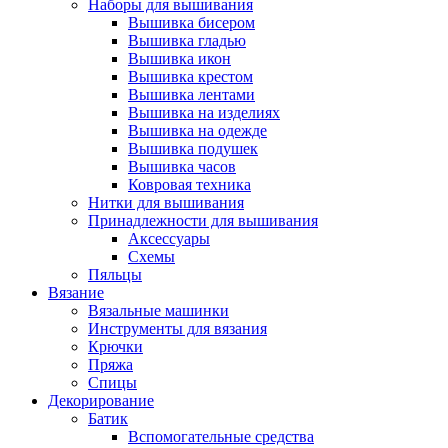
Наборы для вышивания
Вышивка бисером
Вышивка гладью
Вышивка икон
Вышивка крестом
Вышивка лентами
Вышивка на изделиях
Вышивка на одежде
Вышивка подушек
Вышивка часов
Ковровая техника
Нитки для вышивания
Принадлежности для вышивания
Аксессуары
Схемы
Пяльцы
Вязание
Вязальные машинки
Инструменты для вязания
Крючки
Пряжа
Спицы
Декорирование
Батик
Вспомогательные средства