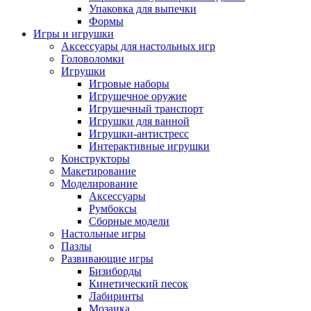
Упаковка для выпечки
Формы
Игры и игрушки
Аксессуары для настольных игр
Головоломки
Игрушки
Игровые наборы
Игрушечное оружие
Игрушечный транспорт
Игрушки для ванной
Игрушки-антистресс
Интерактивные игрушки
Конструкторы
Макетирование
Моделирование
Аксессуары
Румбоксы
Сборные модели
Настольные игры
Пазлы
Развивающие игры
Бизиборды
Кинетический песок
Лабиринты
Мозаика