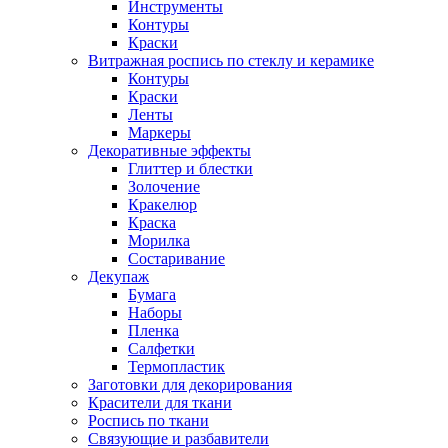
Инструменты
Контуры
Краски
Витражная роспись по стеклу и керамике
Контуры
Краски
Ленты
Маркеры
Декоративные эффекты
Глиттер и блестки
Золочение
Кракелюр
Краска
Морилка
Состаривание
Декупаж
Бумага
Наборы
Пленка
Салфетки
Термопластик
Заготовки для декорирования
Красители для ткани
Роспись по ткани
Связующие и разбавители