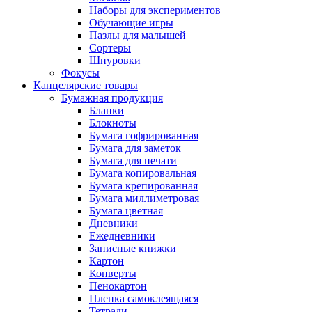
Наборы для экспериментов
Обучающие игры
Пазлы для малышей
Сортеры
Шнуровки
Фокусы
Канцелярские товары
Бумажная продукция
Бланки
Блокноты
Бумага гофрированная
Бумага для заметок
Бумага для печати
Бумага копировальная
Бумага крепированная
Бумага миллиметровая
Бумага цветная
Дневники
Ежедневники
Записные книжки
Картон
Конверты
Пенокартон
Пленка самоклеящаяся
Тетради