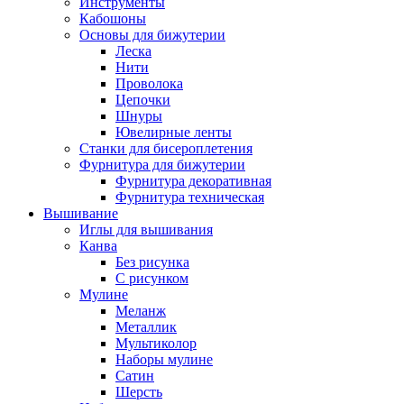
Инструменты
Кабошоны
Основы для бижутерии
Леска
Нити
Проволока
Цепочки
Шнуры
Ювелирные ленты
Станки для бисероплетения
Фурнитура для бижутерии
Фурнитура декоративная
Фурнитура техническая
Вышивание
Иглы для вышивания
Канва
Без рисунка
С рисунком
Мулине
Меланж
Металлик
Мультиколор
Наборы мулине
Сатин
Шерсть