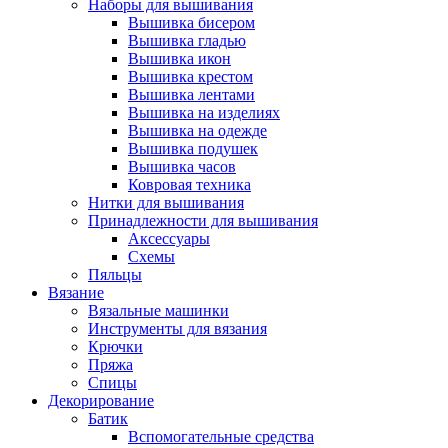
Наборы для вышивания
Вышивка бисером
Вышивка гладью
Вышивка икон
Вышивка крестом
Вышивка лентами
Вышивка на изделиях
Вышивка на одежде
Вышивка подушек
Вышивка часов
Ковровая техника
Нитки для вышивания
Принадлежности для вышивания
Аксессуары
Схемы
Пяльцы
Вязание
Вязальные машинки
Инструменты для вязания
Крючки
Пряжа
Спицы
Декорирование
Батик
Вспомогательные средства