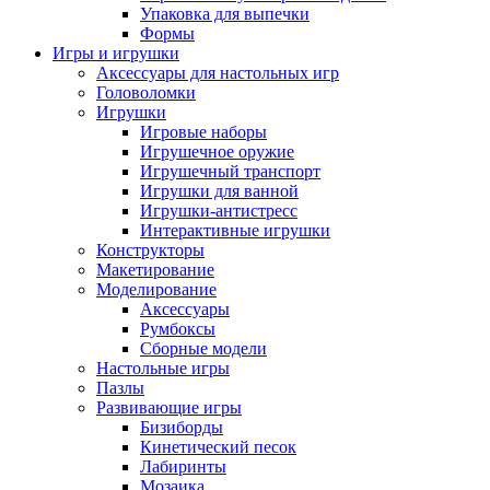
Упаковка для выпечки
Формы
Игры и игрушки
Аксессуары для настольных игр
Головоломки
Игрушки
Игровые наборы
Игрушечное оружие
Игрушечный транспорт
Игрушки для ванной
Игрушки-антистресс
Интерактивные игрушки
Конструкторы
Макетирование
Моделирование
Аксессуары
Румбоксы
Сборные модели
Настольные игры
Пазлы
Развивающие игры
Бизиборды
Кинетический песок
Лабиринты
Мозаика