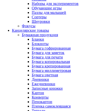
Наборы для экспериментов
Обучающие игры
Пазлы для малышей
Сортеры
Шнуровки
Фокусы
Канцелярские товары
Бумажная продукция
Бланки
Блокноты
Бумага гофрированная
Бумага для заметок
Бумага для печати
Бумага копировальная
Бумага крепированная
Бумага миллиметровая
Бумага цветная
Дневники
Ежедневники
Записные книжки
Картон
Конверты
Пенокартон
Пленка самоклеящаяся
Тетради