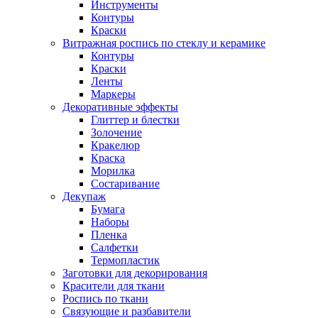
Инструменты
Контуры
Краски
Витражная роспись по стеклу и керамике
Контуры
Краски
Ленты
Маркеры
Декоративные эффекты
Глиттер и блестки
Золочение
Кракелюр
Краска
Морилка
Состаривание
Декупаж
Бумага
Наборы
Пленка
Салфетки
Термопластик
Заготовки для декорирования
Красители для ткани
Роспись по ткани
Связующие и разбавители