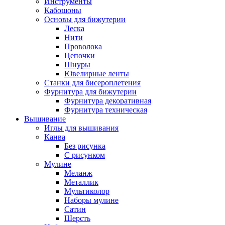
Инструменты
Кабошоны
Основы для бижутерии
Леска
Нити
Проволока
Цепочки
Шнуры
Ювелирные ленты
Станки для бисероплетения
Фурнитура для бижутерии
Фурнитура декоративная
Фурнитура техническая
Вышивание
Иглы для вышивания
Канва
Без рисунка
С рисунком
Мулине
Меланж
Металлик
Мультиколор
Наборы мулине
Сатин
Шерсть