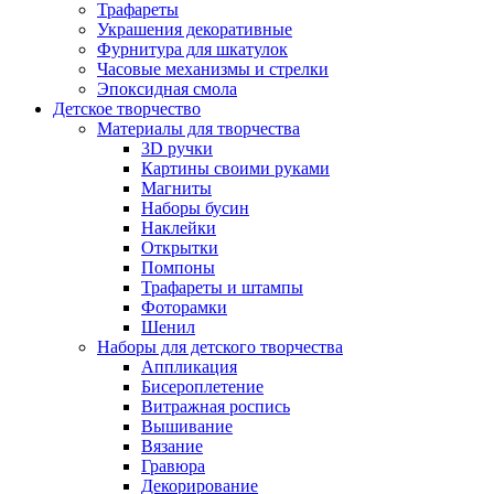
Трафареты
Украшения декоративные
Фурнитура для шкатулок
Часовые механизмы и стрелки
Эпоксидная смола
Детское творчество
Материалы для творчества
3D ручки
Картины своими руками
Магниты
Наборы бусин
Наклейки
Открытки
Помпоны
Трафареты и штампы
Фоторамки
Шенил
Наборы для детского творчества
Аппликация
Бисероплетение
Витражная роспись
Вышивание
Вязание
Гравюра
Декорирование