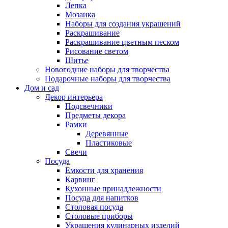
Лепка
Мозаика
Наборы для создания украшений
Раскрашивание
Раскрашивание цветным песком
Рисование светом
Шитье
Новогодние наборы для творчества
Подарочные наборы для творчества
Дом и сад
Декор интерьера
Подсвечники
Предметы декора
Рамки
Деревянные
Пластиковые
Свечи
Посуда
Емкости для хранения
Карвинг
Кухонные принадлежности
Посуда для напитков
Столовая посуда
Столовые приборы
Украшения кулинарных изделий