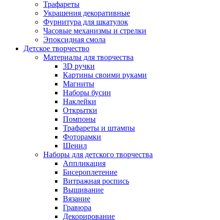
Трафареты
Украшения декоративные
Фурнитура для шкатулок
Часовые механизмы и стрелки
Эпоксидная смола
Детское творчество
Материалы для творчества
3D ручки
Картины своими руками
Магниты
Наборы бусин
Наклейки
Открытки
Помпоны
Трафареты и штампы
Фоторамки
Шенил
Наборы для детского творчества
Аппликация
Бисероплетение
Витражная роспись
Вышивание
Вязание
Гравюра
Декорирование