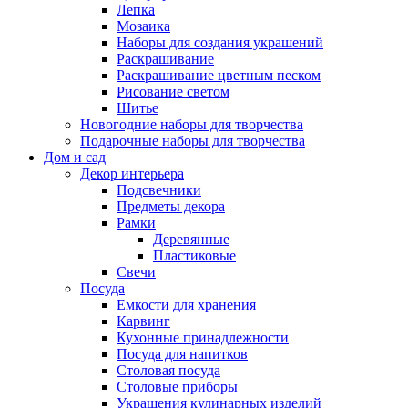
Лепка
Мозаика
Наборы для создания украшений
Раскрашивание
Раскрашивание цветным песком
Рисование светом
Шитье
Новогодние наборы для творчества
Подарочные наборы для творчества
Дом и сад
Декор интерьера
Подсвечники
Предметы декора
Рамки
Деревянные
Пластиковые
Свечи
Посуда
Емкости для хранения
Карвинг
Кухонные принадлежности
Посуда для напитков
Столовая посуда
Столовые приборы
Украшения кулинарных изделий