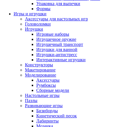
Упаковка для выпечки
Формы
Игры и игрушки
Аксессуары для настольных игр
Головоломки
Игрушки
Игровые наборы
Игрушечное оружие
Игрушечный транспорт
Игрушки для ванной
Игрушки-антистресс
Интерактивные игрушки
Конструкторы
Макетирование
Моделирование
Аксессуары
Румбоксы
Сборные модели
Настольные игры
Пазлы
Развивающие игры
Бизиборды
Кинетический песок
Лабиринты
Мозаика