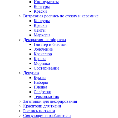
Инструменты
Контуры
Краски
Витражная роспись по стеклу и керамике
Контуры
Краски
Ленты
Маркеры
Декоративные эффекты
Глиттер и блестки
Золочение
Кракелюр
Краска
Морилка
Состаривание
Декупаж
Бумага
Наборы
Пленка
Салфетки
Термопластик
Заготовки для декорирования
Красители для ткани
Роспись по ткани
Связующие и разбавители