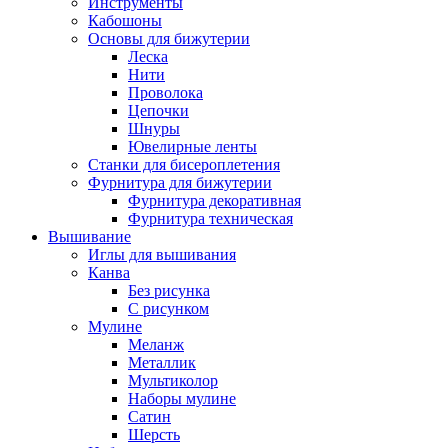
Инструменты
Кабошоны
Основы для бижутерии
Леска
Нити
Проволока
Цепочки
Шнуры
Ювелирные ленты
Станки для бисероплетения
Фурнитура для бижутерии
Фурнитура декоративная
Фурнитура техническая
Вышивание
Иглы для вышивания
Канва
Без рисунка
С рисунком
Мулине
Меланж
Металлик
Мультиколор
Наборы мулине
Сатин
Шерсть