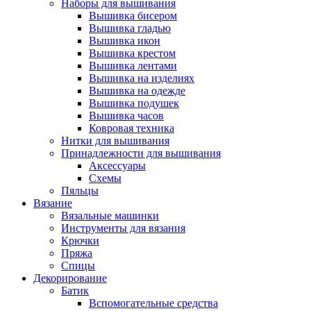
Наборы для вышивания
Вышивка бисером
Вышивка гладью
Вышивка икон
Вышивка крестом
Вышивка лентами
Вышивка на изделиях
Вышивка на одежде
Вышивка подушек
Вышивка часов
Ковровая техника
Нитки для вышивания
Принадлежности для вышивания
Аксессуары
Схемы
Пяльцы
Вязание
Вязальные машинки
Инструменты для вязания
Крючки
Пряжа
Спицы
Декорирование
Батик
Вспомогательные средства