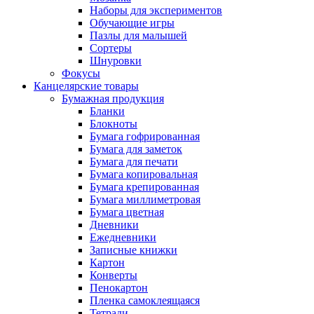
Наборы для экспериментов
Обучающие игры
Пазлы для малышей
Сортеры
Шнуровки
Фокусы
Канцелярские товары
Бумажная продукция
Бланки
Блокноты
Бумага гофрированная
Бумага для заметок
Бумага для печати
Бумага копировальная
Бумага крепированная
Бумага миллиметровая
Бумага цветная
Дневники
Ежедневники
Записные книжки
Картон
Конверты
Пенокартон
Пленка самоклеящаяся
Тетради