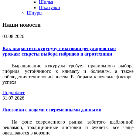
Шилья
Шкатулки
Шнуры
Наши новости
03.08.2026
Как вырастить кукурузу с высокой регулярностью
урожая: секреты выбора гибридов и агротехники
Выращивание кукурузы требует правильного выбора
гибрида, устойчивого к климату и болезням, а также
соблюдения технологии посева. Разбираем ключевые факторы
успеха.
Подробнее
31.07.2026
Листовки c кодами с переменными данными
На фоне современного рынка, забитого шаблонной
рекламой, традиционные листовки и буклеты все чаще
оказываются в корзине