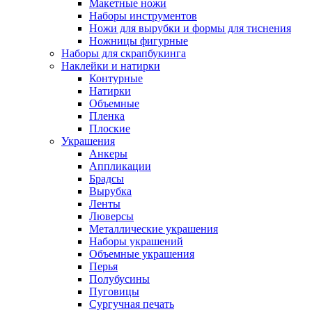
Макетные ножи
Наборы инструментов
Ножи для вырубки и формы для тиснения
Ножницы фигурные
Наборы для скрапбукинга
Наклейки и натирки
Контурные
Натирки
Объемные
Пленка
Плоские
Украшения
Анкеры
Аппликации
Брадсы
Вырубка
Ленты
Люверсы
Металлические украшения
Наборы украшений
Объемные украшения
Перья
Полубусины
Пуговицы
Сургучная печать