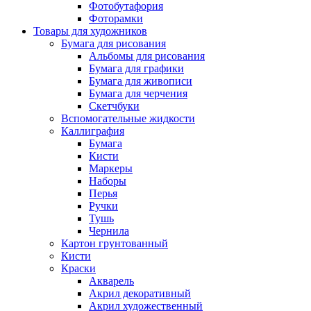
Фотобутафория
Фоторамки
Товары для художников
Бумага для рисования
Альбомы для рисования
Бумага для графики
Бумага для живописи
Бумага для черчения
Скетчбуки
Вспомогательные жидкости
Каллиграфия
Бумага
Кисти
Маркеры
Наборы
Перья
Ручки
Тушь
Чернила
Картон грунтованный
Кисти
Краски
Акварель
Акрил декоративный
Акрил художественный