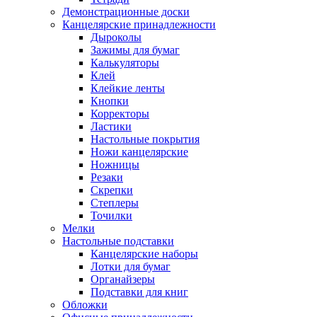
Демонстрационные доски
Канцелярские принадлежности
Дыроколы
Зажимы для бумаг
Калькуляторы
Клей
Клейкие ленты
Кнопки
Корректоры
Ластики
Настольные покрытия
Ножи канцелярские
Ножницы
Резаки
Скрепки
Степлеры
Точилки
Мелки
Настольные подставки
Канцелярские наборы
Лотки для бумаг
Органайзеры
Подставки для книг
Обложки