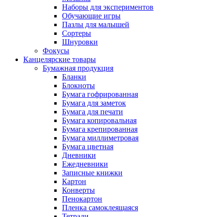
Наборы для экспериментов
Обучающие игры
Пазлы для малышей
Сортеры
Шнуровки
Фокусы
Канцелярские товары
Бумажная продукция
Бланки
Блокноты
Бумага гофрированная
Бумага для заметок
Бумага для печати
Бумага копировальная
Бумага крепированная
Бумага миллиметровая
Бумага цветная
Дневники
Ежедневники
Записные книжки
Картон
Конверты
Пенокартон
Пленка самоклеящаяся
Тетради