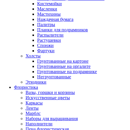
Кистемойки
Масленки
Мастихины
Наждачная бумага
Палитры
Планки для подрамников
Распылители
Растушевки
Спонжи
Фартуки
Холсты
Грунтованные на картоне
Грунтованные на оргалите
Грунтованные на подрамнике
Негрунтованные
Этюдники
Флористика
Вазы, горшки и корзины
Искусственные цветы
Каркасы
Ленты
Марблс
Наборы для выращивания
Наполнители
Пена флористическая