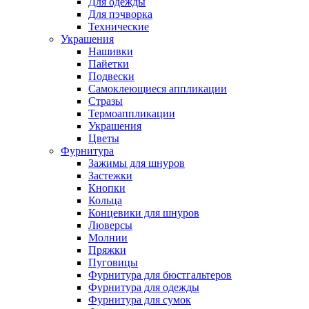
Для одежды
Для пэчворка
Технические
Украшения
Нашивки
Пайетки
Подвески
Самоклеющиеся аппликации
Стразы
Термоаппликации
Украшения
Цветы
Фурнитура
Зажимы для шнуров
Застежки
Кнопки
Кольца
Концевики для шнуров
Люверсы
Молнии
Пряжки
Пуговицы
Фурнитура для бюстгальтеров
Фурнитура для одежды
Фурнитура для сумок