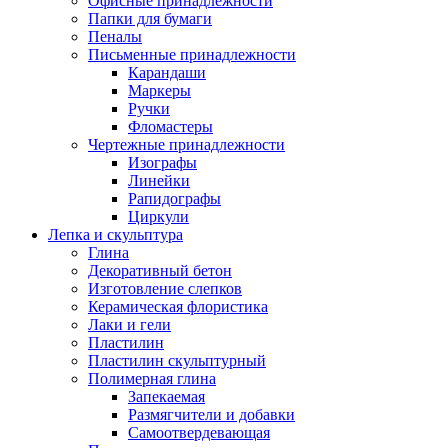
Офисные принадлежности
Папки для бумаги
Пеналы
Письменные принадлежности
Карандаши
Маркеры
Ручки
Фломастеры
Чертежные принадлежности
Изографы
Линейки
Рапидографы
Циркули
Лепка и скульптура
Глина
Декоративный бетон
Изготовление слепков
Керамическая флористика
Лаки и гели
Пластилин
Пластилин скульптурный
Полимерная глина
Запекаемая
Размягчители и добавки
Самоотвердевающая