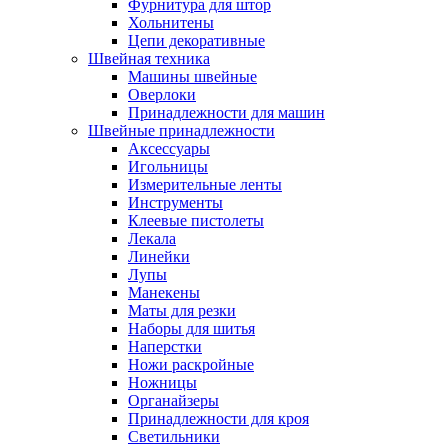
Фурнитура для штор
Хольнитены
Цепи декоративные
Швейная техника
Машины швейные
Оверлоки
Принадлежности для машин
Швейные принадлежности
Аксессуары
Игольницы
Измерительные ленты
Инструменты
Клеевые пистолеты
Лекала
Линейки
Лупы
Манекены
Маты для резки
Наборы для шитья
Наперстки
Ножи раскройные
Ножницы
Органайзеры
Принадлежности для кроя
Светильники