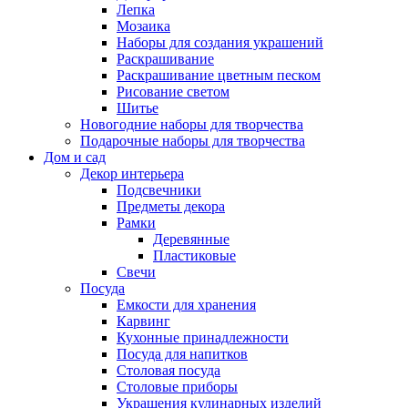
Лепка
Мозаика
Наборы для создания украшений
Раскрашивание
Раскрашивание цветным песком
Рисование светом
Шитье
Новогодние наборы для творчества
Подарочные наборы для творчества
Дом и сад
Декор интерьера
Подсвечники
Предметы декора
Рамки
Деревянные
Пластиковые
Свечи
Посуда
Емкости для хранения
Карвинг
Кухонные принадлежности
Посуда для напитков
Столовая посуда
Столовые приборы
Украшения кулинарных изделий