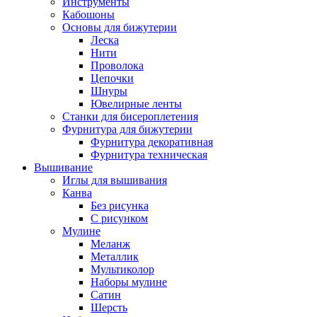
Инструменты
Кабошоны
Основы для бижутерии
Леска
Нити
Проволока
Цепочки
Шнуры
Ювелирные ленты
Станки для бисероплетения
Фурнитура для бижутерии
Фурнитура декоративная
Фурнитура техническая
Вышивание
Иглы для вышивания
Канва
Без рисунка
С рисунком
Мулине
Меланж
Металлик
Мультиколор
Наборы мулине
Сатин
Шерсть