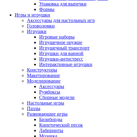
Упаковка для выпечки
Формы
Игры и игрушки
Аксессуары для настольных игр
Головоломки
Игрушки
Игровые наборы
Игрушечное оружие
Игрушечный транспорт
Игрушки для ванной
Игрушки-антистресс
Интерактивные игрушки
Конструкторы
Макетирование
Моделирование
Аксессуары
Румбоксы
Сборные модели
Настольные игры
Пазлы
Развивающие игры
Бизиборды
Кинетический песок
Лабиринты
Мозаика