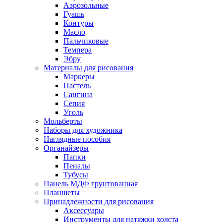
Аэрозольные
Гуашь
Контуры
Масло
Пальчиковые
Темпера
Эбру
Материалы для рисования
Маркеры
Пастель
Сангина
Сепия
Уголь
Мольберты
Наборы для художника
Наглядные пособия
Органайзеры
Папки
Пеналы
Тубусы
Панель МДФ грунтованная
Планшеты
Принадлежности для рисования
Аксессуары
Инструменты для натяжки холста