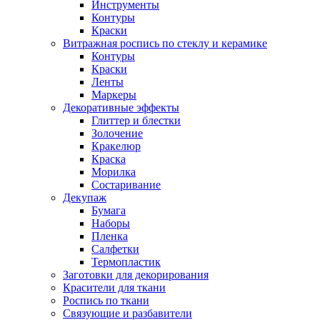
Инструменты
Контуры
Краски
Витражная роспись по стеклу и керамике
Контуры
Краски
Ленты
Маркеры
Декоративные эффекты
Глиттер и блестки
Золочение
Кракелюр
Краска
Морилка
Состаривание
Декупаж
Бумага
Наборы
Пленка
Салфетки
Термопластик
Заготовки для декорирования
Красители для ткани
Роспись по ткани
Связующие и разбавители