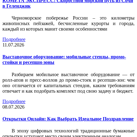
КОМЕТА ЭКСПРЕСС: Скоростной морской путь из Сочи
в Геленджик
Черноморское побережье России – это километры
живописных пейзажей, бесчисленные курорты и города,
каждый из которых манит своими особенностями
Подробнее
11.07.2026
Выставочное оборудование: мобильные стенды, промо-
стойки и ресепшн-зоны
Разбираем мобильное выставочное оборудование — от
ролл-апов и пресс-воллов до промо-стоек и ресепшн-зон: чем
оно отличается от капитальных стендов, каким требованиям
отвечает и как подобрать комплект под свою задачу и бюджет.
Подробнее
08.07.2026
Открытки Онлайн: Как Выбрать Идеальное Поздравление
В эпоху цифровых технологий традиционные бумажные
открытки уступают место своим электронным аналогам