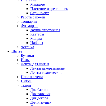
Плетение
Макраме
Плетение из резиночек
Стринг-арт
Работа с кожей
Топиарии
Фоамиран
Замша пластичная
Каттеры
Молды
Наборы
Чеканка
Шитье
Булавки
Иглы
Ленты для шитья
Ленты декоративные
Ленты технические
Наполнители
Нитки
Ткани
Для батика
Для валяния
Для декора
Для игрушек