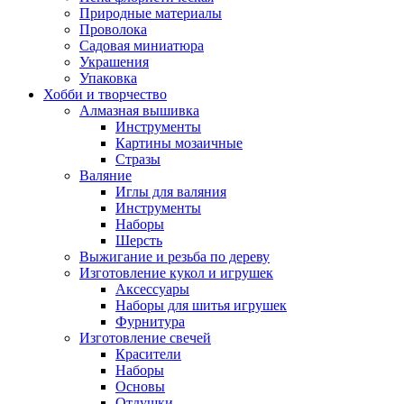
Природные материалы
Проволока
Садовая миниатюра
Украшения
Упаковка
Хобби и творчество
Алмазная вышивка
Инструменты
Картины мозаичные
Стразы
Валяние
Иглы для валяния
Инструменты
Наборы
Шерсть
Выжигание и резьба по дереву
Изготовление кукол и игрушек
Аксессуары
Наборы для шитья игрушек
Фурнитура
Изготовление свечей
Красители
Наборы
Основы
Отдушки