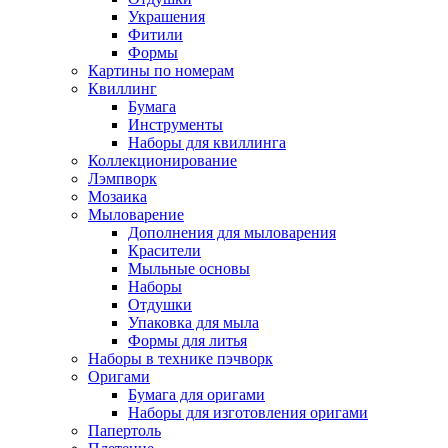
Украшения
Фитили
Формы
Картины по номерам
Квиллинг
Бумага
Инструменты
Наборы для квиллинга
Коллекционирование
Лэмпворк
Мозаика
Мыловарение
Дополнения для мыловарения
Красители
Мыльные основы
Наборы
Отдушки
Упаковка для мыла
Формы для литья
Наборы в технике пэчворк
Оригами
Бумага для оригами
Наборы для изготовления оригами
Папертоль