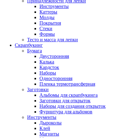
Принадлежности для лепки
Инструменты
Каттеры
Молды
Покрытия
Стеки
Формы
Тесто и масса для лепки
Скрапбукинг
Бумага
Двусторонняя
Калька
Кардсток
Наборы
Односторонняя
Пленка термотрансферная
Заготовки
Альбомы для скрапбукинга
Заготовки для открыток
Наборы для создания открыток
Фурнитура для альбомов
Инструменты
Дыроколы
Клей
Магниты