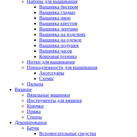
Наборы для вышивания
Вышивка бисером
Вышивка гладью
Вышивка икон
Вышивка крестом
Вышивка лентами
Вышивка на изделиях
Вышивка на одежде
Вышивка подушек
Вышивка часов
Ковровая техника
Нитки для вышивания
Принадлежности для вышивания
Аксессуары
Схемы
Пяльцы
Вязание
Вязальные машинки
Инструменты для вязания
Крючки
Пряжа
Спицы
Декорирование
Батик
Вспомогательные средства