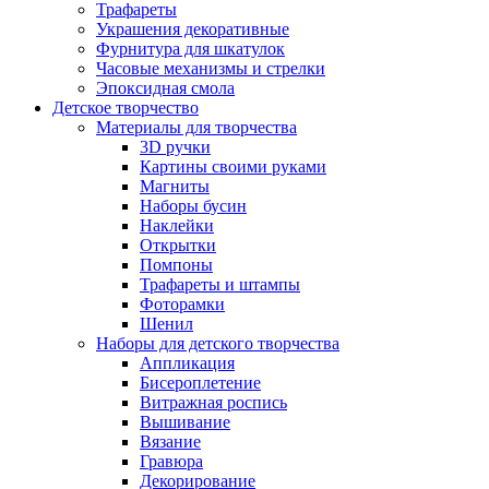
Трафареты
Украшения декоративные
Фурнитура для шкатулок
Часовые механизмы и стрелки
Эпоксидная смола
Детское творчество
Материалы для творчества
3D ручки
Картины своими руками
Магниты
Наборы бусин
Наклейки
Открытки
Помпоны
Трафареты и штампы
Фоторамки
Шенил
Наборы для детского творчества
Аппликация
Бисероплетение
Витражная роспись
Вышивание
Вязание
Гравюра
Декорирование