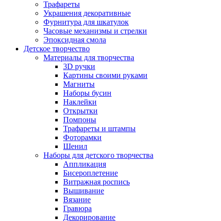
Трафареты
Украшения декоративные
Фурнитура для шкатулок
Часовые механизмы и стрелки
Эпоксидная смола
Детское творчество
Материалы для творчества
3D ручки
Картины своими руками
Магниты
Наборы бусин
Наклейки
Открытки
Помпоны
Трафареты и штампы
Фоторамки
Шенил
Наборы для детского творчества
Аппликация
Бисероплетение
Витражная роспись
Вышивание
Вязание
Гравюра
Декорирование