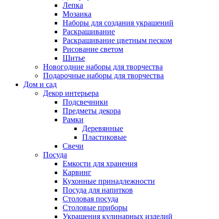
Лепка
Мозаика
Наборы для создания украшений
Раскрашивание
Раскрашивание цветным песком
Рисование светом
Шитье
Новогодние наборы для творчества
Подарочные наборы для творчества
Дом и сад
Декор интерьера
Подсвечники
Предметы декора
Рамки
Деревянные
Пластиковые
Свечи
Посуда
Емкости для хранения
Карвинг
Кухонные принадлежности
Посуда для напитков
Столовая посуда
Столовые приборы
Украшения кулинарных изделий