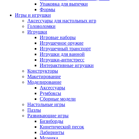
Упаковка для выпечки
Формы
Игры и игрушки
Аксессуары для настольных игр
Головоломки
Игрушки
Игровые наборы
Игрушечное оружие
Игрушечный транспорт
Игрушки для ванной
Игрушки-антистресс
Интерактивные игрушки
Конструкторы
Макетирование
Моделирование
Аксессуары
Румбоксы
Сборные модели
Настольные игры
Пазлы
Развивающие игры
Бизиборды
Кинетический песок
Лабиринты
Мозаика