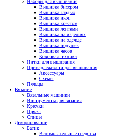
Наборы для вышивания
Вышивка бисером
Вышивка гладью
Вышивка икон
Вышивка крестом
Вышивка лентами
Вышивка на изделиях
Вышивка на одежде
Вышивка подушек
Вышивка часов
Ковровая техника
Нитки для вышивания
Принадлежности для вышивания
Аксессуары
Схемы
Пяльцы
Вязание
Вязальные машинки
Инструменты для вязания
Крючки
Пряжа
Спицы
Декорирование
Батик
Вспомогательные средства