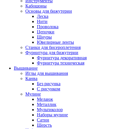
Инструменты
Кабошоны
Основы для бижутерии
Леска
Нити
Проволока
Цепочки
Шнуры
Ювелирные ленты
Станки для бисероплетения
Фурнитура для бижутерии
Фурнитура декоративная
Фурнитура техническая
Вышивание
Иглы для вышивания
Канва
Без рисунка
С рисунком
Мулине
Меланж
Металлик
Мультиколор
Наборы мулине
Сатин
Шерсть