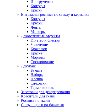
Инструменты
Контуры
Краски
Витражная роспись по стеклу и керамике
Контуры
Краски
Ленты
Маркеры
Декоративные эффекты
Глиттер и блестки
Золочение
Кракелюр
Краска
Морилка
Состаривание
Декупаж
Бумага
Наборы
Пленка
Салфетки
Термопластик
Заготовки для декорирования
Красители для ткани
Роспись по ткани
Связующие и разбавители