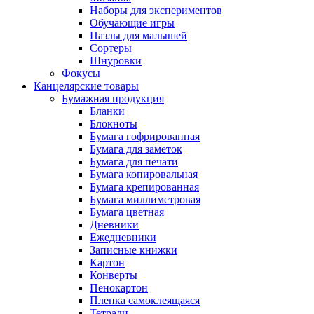
Наборы для экспериментов
Обучающие игры
Пазлы для малышей
Сортеры
Шнуровки
Фокусы
Канцелярские товары
Бумажная продукция
Бланки
Блокноты
Бумага гофрированная
Бумага для заметок
Бумага для печати
Бумага копировальная
Бумага крепированная
Бумага миллиметровая
Бумага цветная
Дневники
Ежедневники
Записные книжки
Картон
Конверты
Пенокартон
Пленка самоклеящаяся
Тетради