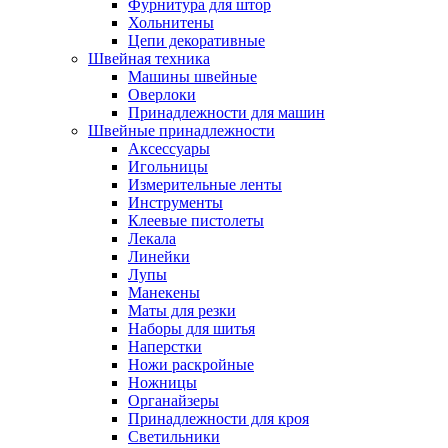
Фурнитура для штор
Хольнитены
Цепи декоративные
Швейная техника
Машины швейные
Оверлоки
Принадлежности для машин
Швейные принадлежности
Аксессуары
Игольницы
Измерительные ленты
Инструменты
Клеевые пистолеты
Лекала
Линейки
Лупы
Манекены
Маты для резки
Наборы для шитья
Наперстки
Ножи раскройные
Ножницы
Органайзеры
Принадлежности для кроя
Светильники