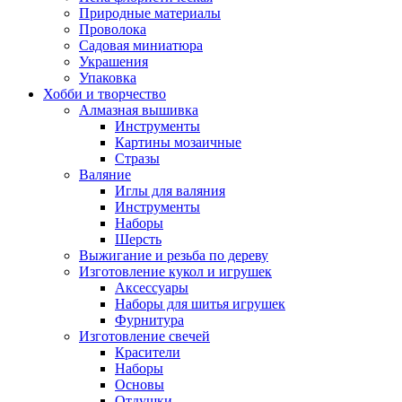
Природные материалы
Проволока
Садовая миниатюра
Украшения
Упаковка
Хобби и творчество
Алмазная вышивка
Инструменты
Картины мозаичные
Стразы
Валяние
Иглы для валяния
Инструменты
Наборы
Шерсть
Выжигание и резьба по дереву
Изготовление кукол и игрушек
Аксессуары
Наборы для шитья игрушек
Фурнитура
Изготовление свечей
Красители
Наборы
Основы
Отдушки