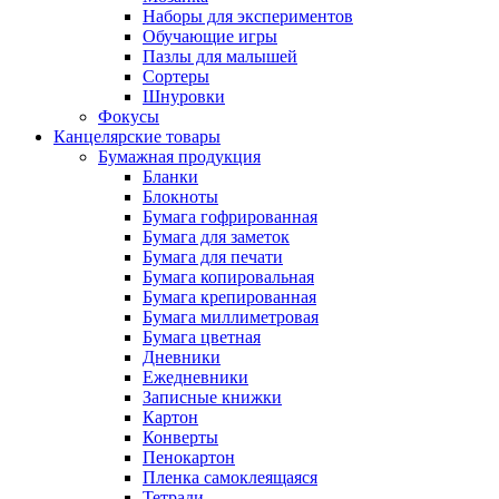
Наборы для экспериментов
Обучающие игры
Пазлы для малышей
Сортеры
Шнуровки
Фокусы
Канцелярские товары
Бумажная продукция
Бланки
Блокноты
Бумага гофрированная
Бумага для заметок
Бумага для печати
Бумага копировальная
Бумага крепированная
Бумага миллиметровая
Бумага цветная
Дневники
Ежедневники
Записные книжки
Картон
Конверты
Пенокартон
Пленка самоклеящаяся
Тетради