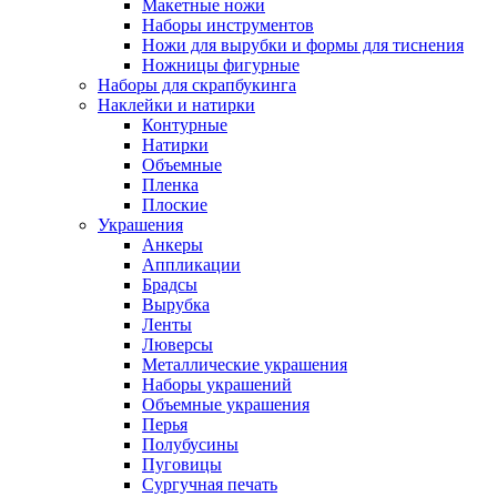
Макетные ножи
Наборы инструментов
Ножи для вырубки и формы для тиснения
Ножницы фигурные
Наборы для скрапбукинга
Наклейки и натирки
Контурные
Натирки
Объемные
Пленка
Плоские
Украшения
Анкеры
Аппликации
Брадсы
Вырубка
Ленты
Люверсы
Металлические украшения
Наборы украшений
Объемные украшения
Перья
Полубусины
Пуговицы
Сургучная печать