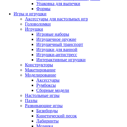
Упаковка для выпечки
Формы
Игры и игрушки
Аксессуары для настольных игр
Головоломки
Игрушки
Игровые наборы
Игрушечное оружие
Игрушечный транспорт
Игрушки для ванной
Игрушки-антистресс
Интерактивные игрушки
Конструкторы
Макетирование
Моделирование
Аксессуары
Румбоксы
Сборные модели
Настольные игры
Пазлы
Развивающие игры
Бизиборды
Кинетический песок
Лабиринты
Мозаика