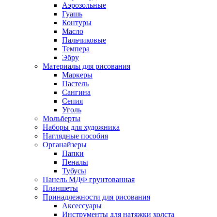
Аэрозольные
Гуашь
Контуры
Масло
Пальчиковые
Темпера
Эбру
Материалы для рисования
Маркеры
Пастель
Сангина
Сепия
Уголь
Мольберты
Наборы для художника
Наглядные пособия
Органайзеры
Папки
Пеналы
Тубусы
Панель МДФ грунтованная
Планшеты
Принадлежности для рисования
Аксессуары
Инструменты для натяжки холста