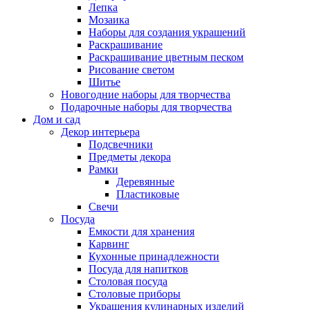
Лепка
Мозаика
Наборы для создания украшений
Раскрашивание
Раскрашивание цветным песком
Рисование светом
Шитье
Новогодние наборы для творчества
Подарочные наборы для творчества
Дом и сад
Декор интерьера
Подсвечники
Предметы декора
Рамки
Деревянные
Пластиковые
Свечи
Посуда
Емкости для хранения
Карвинг
Кухонные принадлежности
Посуда для напитков
Столовая посуда
Столовые приборы
Украшения кулинарных изделий