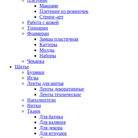
Плетение
Макраме
Плетение из резиночек
Стринг-арт
Работа с кожей
Топиарии
Фоамиран
Замша пластичная
Каттеры
Молды
Наборы
Чеканка
Шитье
Булавки
Иглы
Ленты для шитья
Ленты декоративные
Ленты технические
Наполнители
Нитки
Ткани
Для батика
Для валяния
Для декора
Для игрушек