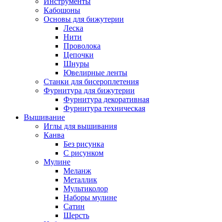
Инструменты
Кабошоны
Основы для бижутерии
Леска
Нити
Проволока
Цепочки
Шнуры
Ювелирные ленты
Станки для бисероплетения
Фурнитура для бижутерии
Фурнитура декоративная
Фурнитура техническая
Вышивание
Иглы для вышивания
Канва
Без рисунка
С рисунком
Мулине
Меланж
Металлик
Мультиколор
Наборы мулине
Сатин
Шерсть