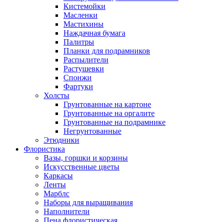
Кистемойки
Масленки
Мастихины
Наждачная бумага
Палитры
Планки для подрамников
Распылители
Растушевки
Спонжи
Фартуки
Холсты
Грунтованные на картоне
Грунтованные на оргалите
Грунтованные на подрамнике
Негрунтованные
Этюдники
Флористика
Вазы, горшки и корзины
Искусственные цветы
Каркасы
Ленты
Марблс
Наборы для выращивания
Наполнители
Пена флористическая