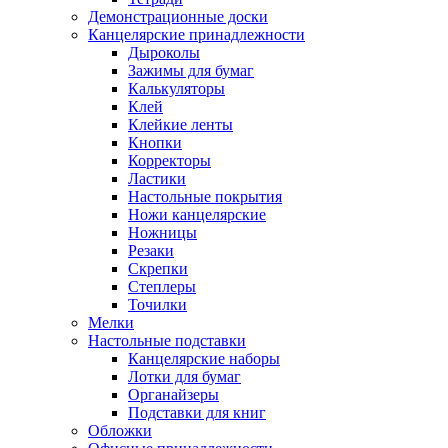
Демонстрационные доски
Канцелярские принадлежности
Дыроколы
Зажимы для бумаг
Калькуляторы
Клей
Клейкие ленты
Кнопки
Корректоры
Ластики
Настольные покрытия
Ножи канцелярские
Ножницы
Резаки
Скрепки
Степлеры
Точилки
Мелки
Настольные подставки
Канцелярские наборы
Лотки для бумаг
Органайзеры
Подставки для книг
Обложки