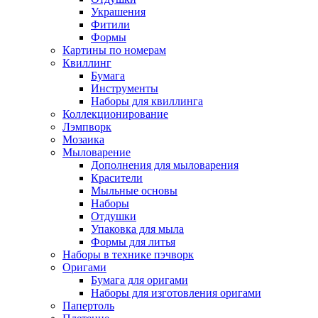
Украшения
Фитили
Формы
Картины по номерам
Квиллинг
Бумага
Инструменты
Наборы для квиллинга
Коллекционирование
Лэмпворк
Мозаика
Мыловарение
Дополнения для мыловарения
Красители
Мыльные основы
Наборы
Отдушки
Упаковка для мыла
Формы для литья
Наборы в технике пэчворк
Оригами
Бумага для оригами
Наборы для изготовления оригами
Папертоль