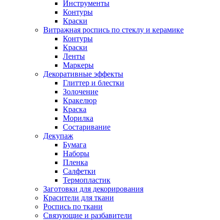
Инструменты
Контуры
Краски
Витражная роспись по стеклу и керамике
Контуры
Краски
Ленты
Маркеры
Декоративные эффекты
Глиттер и блестки
Золочение
Кракелюр
Краска
Морилка
Состаривание
Декупаж
Бумага
Наборы
Пленка
Салфетки
Термопластик
Заготовки для декорирования
Красители для ткани
Роспись по ткани
Связующие и разбавители