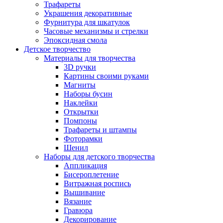
Трафареты
Украшения декоративные
Фурнитура для шкатулок
Часовые механизмы и стрелки
Эпоксидная смола
Детское творчество
Материалы для творчества
3D ручки
Картины своими руками
Магниты
Наборы бусин
Наклейки
Открытки
Помпоны
Трафареты и штампы
Фоторамки
Шенил
Наборы для детского творчества
Аппликация
Бисероплетение
Витражная роспись
Вышивание
Вязание
Гравюра
Декорирование