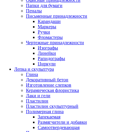
Офисные принадлежности
Папки для бумаги
Пеналы
Письменные принадлежности
Карандаши
Маркеры
Ручки
Фломастеры
Чертежные принадлежности
Изографы
Линейки
Рапидографы
Циркули
Лепка и скульптура
Глина
Декоративный бетон
Изготовление слепков
Керамическая флористика
Лаки и гели
Пластилин
Пластилин скульптурный
Полимерная глина
Запекаемая
Размягчители и добавки
Самоотвердевающая