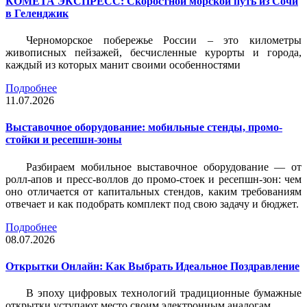
КОМЕТА ЭКСПРЕСС: Скоростной морской путь из Сочи
в Геленджик
Черноморское побережье России – это километры
живописных пейзажей, бесчисленные курорты и города,
каждый из которых манит своими особенностями
Подробнее
11.07.2026
Выставочное оборудование: мобильные стенды, промо-
стойки и ресепшн-зоны
Разбираем мобильное выставочное оборудование — от
ролл-апов и пресс-воллов до промо-стоек и ресепшн-зон: чем
оно отличается от капитальных стендов, каким требованиям
отвечает и как подобрать комплект под свою задачу и бюджет.
Подробнее
08.07.2026
Открытки Онлайн: Как Выбрать Идеальное Поздравление
В эпоху цифровых технологий традиционные бумажные
открытки уступают место своим электронным аналогам