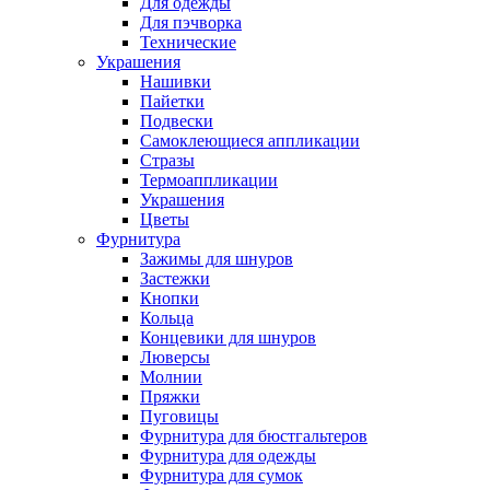
Для одежды
Для пэчворка
Технические
Украшения
Нашивки
Пайетки
Подвески
Самоклеющиеся аппликации
Стразы
Термоаппликации
Украшения
Цветы
Фурнитура
Зажимы для шнуров
Застежки
Кнопки
Кольца
Концевики для шнуров
Люверсы
Молнии
Пряжки
Пуговицы
Фурнитура для бюстгальтеров
Фурнитура для одежды
Фурнитура для сумок