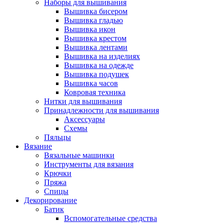
Наборы для вышивания
Вышивка бисером
Вышивка гладью
Вышивка икон
Вышивка крестом
Вышивка лентами
Вышивка на изделиях
Вышивка на одежде
Вышивка подушек
Вышивка часов
Ковровая техника
Нитки для вышивания
Принадлежности для вышивания
Аксессуары
Схемы
Пяльцы
Вязание
Вязальные машинки
Инструменты для вязания
Крючки
Пряжа
Спицы
Декорирование
Батик
Вспомогательные средства