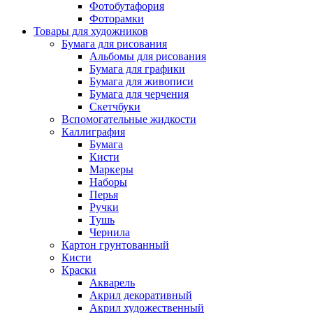
Фотобутафория
Фоторамки
Товары для художников
Бумага для рисования
Альбомы для рисования
Бумага для графики
Бумага для живописи
Бумага для черчения
Скетчбуки
Вспомогательные жидкости
Каллиграфия
Бумага
Кисти
Маркеры
Наборы
Перья
Ручки
Тушь
Чернила
Картон грунтованный
Кисти
Краски
Акварель
Акрил декоративный
Акрил художественный