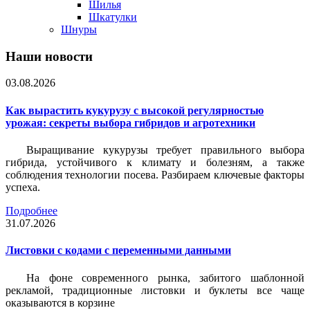
Шилья
Шкатулки
Шнуры
Наши новости
03.08.2026
Как вырастить кукурузу с высокой регулярностью
урожая: секреты выбора гибридов и агротехники
Выращивание кукурузы требует правильного выбора
гибрида, устойчивого к климату и болезням, а также
соблюдения технологии посева. Разбираем ключевые факторы
успеха.
Подробнее
31.07.2026
Листовки c кодами с переменными данными
На фоне современного рынка, забитого шаблонной
рекламой, традиционные листовки и буклеты все чаще
оказываются в корзине