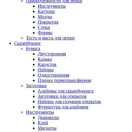
Принадлежности для лепки
Инструменты
Каттеры
Молды
Покрытия
Стеки
Формы
Тесто и масса для лепки
Скрапбукинг
Бумага
Двусторонняя
Калька
Кардсток
Наборы
Односторонняя
Пленка термотрансферная
Заготовки
Альбомы для скрапбукинга
Заготовки для открыток
Наборы для создания открыток
Фурнитура для альбомов
Инструменты
Дыроколы
Клей
Магниты