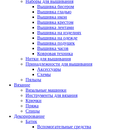
Наборы для вышивания
Вышивка бисером
Вышивка гладью
Вышивка икон
Вышивка крестом
Вышивка лентами
Вышивка на изделиях
Вышивка на одежде
Вышивка подушек
Вышивка часов
Ковровая техника
Нитки для вышивания
Принадлежности для вышивания
Аксессуары
Схемы
Пяльцы
Вязание
Вязальные машинки
Инструменты для вязания
Крючки
Пряжа
Спицы
Декорирование
Батик
Вспомогательные средства