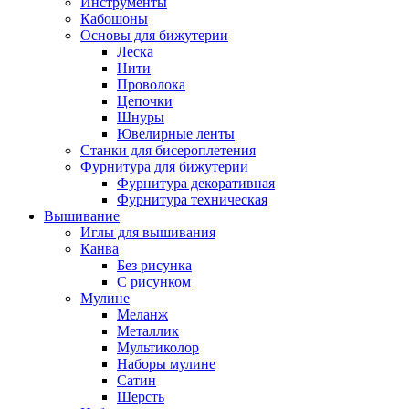
Инструменты
Кабошоны
Основы для бижутерии
Леска
Нити
Проволока
Цепочки
Шнуры
Ювелирные ленты
Станки для бисероплетения
Фурнитура для бижутерии
Фурнитура декоративная
Фурнитура техническая
Вышивание
Иглы для вышивания
Канва
Без рисунка
С рисунком
Мулине
Меланж
Металлик
Мультиколор
Наборы мулине
Сатин
Шерсть