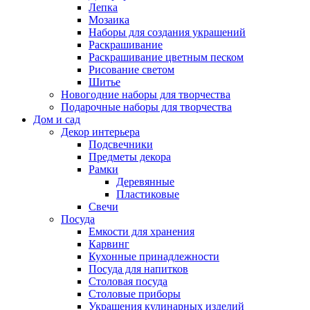
Лепка
Мозаика
Наборы для создания украшений
Раскрашивание
Раскрашивание цветным песком
Рисование светом
Шитье
Новогодние наборы для творчества
Подарочные наборы для творчества
Дом и сад
Декор интерьера
Подсвечники
Предметы декора
Рамки
Деревянные
Пластиковые
Свечи
Посуда
Емкости для хранения
Карвинг
Кухонные принадлежности
Посуда для напитков
Столовая посуда
Столовые приборы
Украшения кулинарных изделий