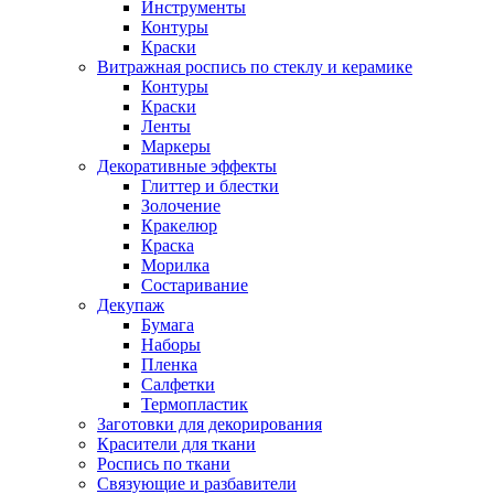
Инструменты
Контуры
Краски
Витражная роспись по стеклу и керамике
Контуры
Краски
Ленты
Маркеры
Декоративные эффекты
Глиттер и блестки
Золочение
Кракелюр
Краска
Морилка
Состаривание
Декупаж
Бумага
Наборы
Пленка
Салфетки
Термопластик
Заготовки для декорирования
Красители для ткани
Роспись по ткани
Связующие и разбавители