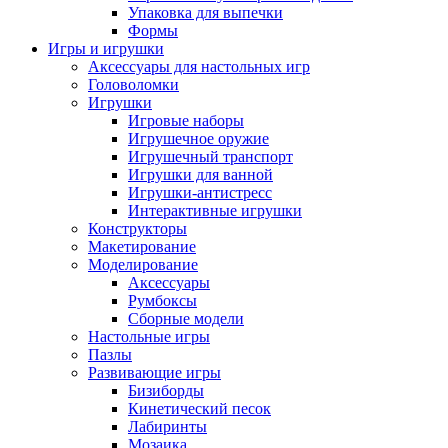
Упаковка для выпечки
Формы
Игры и игрушки
Аксессуары для настольных игр
Головоломки
Игрушки
Игровые наборы
Игрушечное оружие
Игрушечный транспорт
Игрушки для ванной
Игрушки-антистресс
Интерактивные игрушки
Конструкторы
Макетирование
Моделирование
Аксессуары
Румбоксы
Сборные модели
Настольные игры
Пазлы
Развивающие игры
Бизиборды
Кинетический песок
Лабиринты
Мозаика