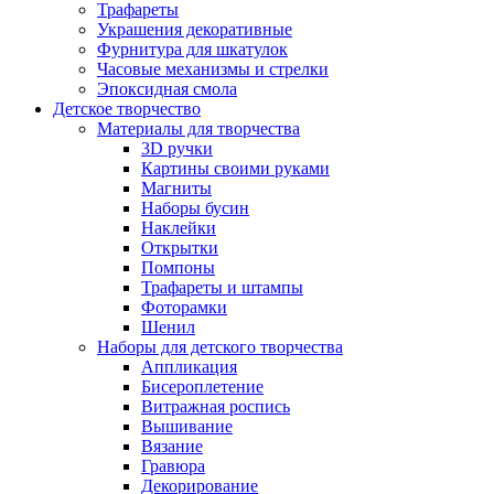
Трафареты
Украшения декоративные
Фурнитура для шкатулок
Часовые механизмы и стрелки
Эпоксидная смола
Детское творчество
Материалы для творчества
3D ручки
Картины своими руками
Магниты
Наборы бусин
Наклейки
Открытки
Помпоны
Трафареты и штампы
Фоторамки
Шенил
Наборы для детского творчества
Аппликация
Бисероплетение
Витражная роспись
Вышивание
Вязание
Гравюра
Декорирование