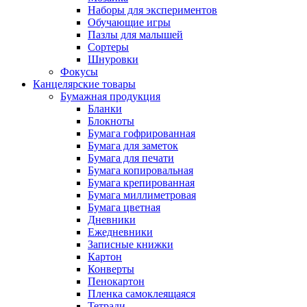
Наборы для экспериментов
Обучающие игры
Пазлы для малышей
Сортеры
Шнуровки
Фокусы
Канцелярские товары
Бумажная продукция
Бланки
Блокноты
Бумага гофрированная
Бумага для заметок
Бумага для печати
Бумага копировальная
Бумага крепированная
Бумага миллиметровая
Бумага цветная
Дневники
Ежедневники
Записные книжки
Картон
Конверты
Пенокартон
Пленка самоклеящаяся
Тетради