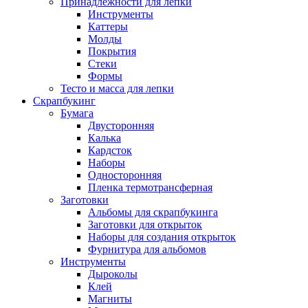
Принадлежности для лепки
Инструменты
Каттеры
Молды
Покрытия
Стеки
Формы
Тесто и масса для лепки
Скрапбукинг
Бумага
Двусторонняя
Калька
Кардсток
Наборы
Односторонняя
Пленка термотрансферная
Заготовки
Альбомы для скрапбукинга
Заготовки для открыток
Наборы для создания открыток
Фурнитура для альбомов
Инструменты
Дыроколы
Клей
Магниты