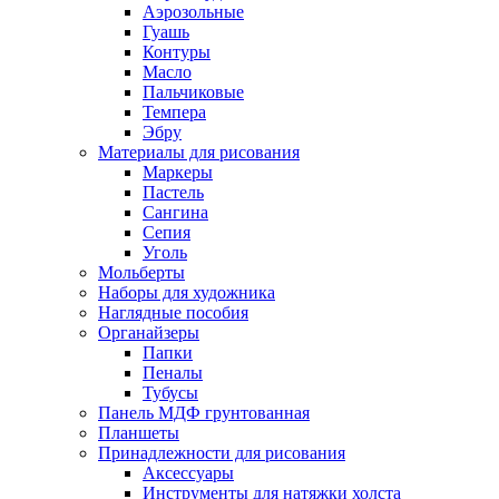
Аэрозольные
Гуашь
Контуры
Масло
Пальчиковые
Темпера
Эбру
Материалы для рисования
Маркеры
Пастель
Сангина
Сепия
Уголь
Мольберты
Наборы для художника
Наглядные пособия
Органайзеры
Папки
Пеналы
Тубусы
Панель МДФ грунтованная
Планшеты
Принадлежности для рисования
Аксессуары
Инструменты для натяжки холста