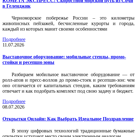
КОМЕТА ЭКСПРЕСС: Скоростной морской путь из Сочи
в Геленджик
Черноморское побережье России – это километры
живописных пейзажей, бесчисленные курорты и города,
каждый из которых манит своими особенностями
Подробнее
11.07.2026
Выставочное оборудование: мобильные стенды, промо-
стойки и ресепшн-зоны
Разбираем мобильное выставочное оборудование — от
ролл-апов и пресс-воллов до промо-стоек и ресепшн-зон: чем
оно отличается от капитальных стендов, каким требованиям
отвечает и как подобрать комплект под свою задачу и бюджет.
Подробнее
08.07.2026
Открытки Онлайн: Как Выбрать Идеальное Поздравление
В эпоху цифровых технологий традиционные бумажные
открытки уступают место своим электронным аналогам