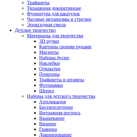
Трафареты
Украшения декоративные
Фурнитура для шкатулок
Часовые механизмы и стрелки
Эпоксидная смола
Детское творчество
Материалы для творчества
3D ручки
Картины своими руками
Магниты
Наборы бусин
Наклейки
Открытки
Помпоны
Трафареты и штампы
Фоторамки
Шенил
Наборы для детского творчества
Аппликация
Бисероплетение
Витражная роспись
Вышивание
Вязание
Гравюра
Декорирование