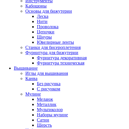
Инструменты
Кабошоны
Основы для бижутерии
Леска
Нити
Проволока
Цепочки
Шнуры
Ювелирные ленты
Станки для бисероплетения
Фурнитура для бижутерии
Фурнитура декоративная
Фурнитура техническая
Вышивание
Иглы для вышивания
Канва
Без рисунка
С рисунком
Мулине
Меланж
Металлик
Мультиколор
Наборы мулине
Сатин
Шерсть