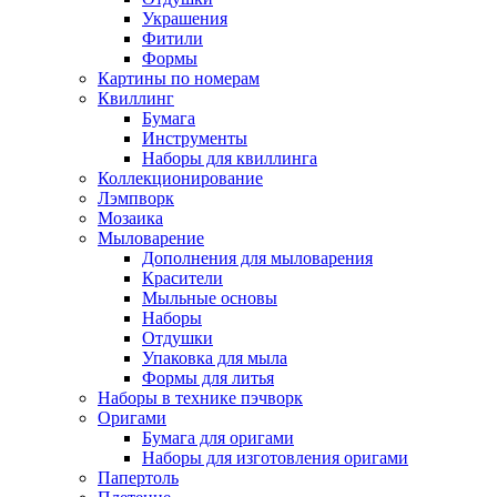
Украшения
Фитили
Формы
Картины по номерам
Квиллинг
Бумага
Инструменты
Наборы для квиллинга
Коллекционирование
Лэмпворк
Мозаика
Мыловарение
Дополнения для мыловарения
Красители
Мыльные основы
Наборы
Отдушки
Упаковка для мыла
Формы для литья
Наборы в технике пэчворк
Оригами
Бумага для оригами
Наборы для изготовления оригами
Папертоль