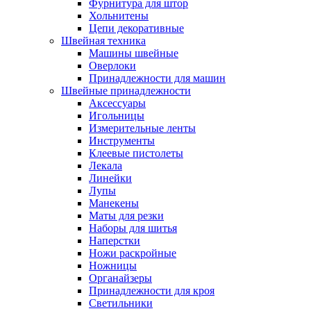
Фурнитура для штор
Хольнитены
Цепи декоративные
Швейная техника
Машины швейные
Оверлоки
Принадлежности для машин
Швейные принадлежности
Аксессуары
Игольницы
Измерительные ленты
Инструменты
Клеевые пистолеты
Лекала
Линейки
Лупы
Манекены
Маты для резки
Наборы для шитья
Наперстки
Ножи раскройные
Ножницы
Органайзеры
Принадлежности для кроя
Светильники