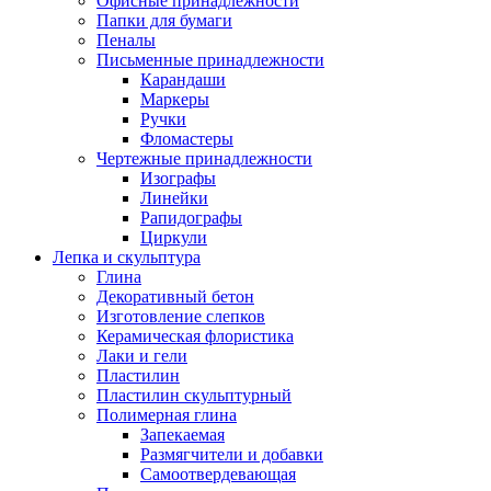
Офисные принадлежности
Папки для бумаги
Пеналы
Письменные принадлежности
Карандаши
Маркеры
Ручки
Фломастеры
Чертежные принадлежности
Изографы
Линейки
Рапидографы
Циркули
Лепка и скульптура
Глина
Декоративный бетон
Изготовление слепков
Керамическая флористика
Лаки и гели
Пластилин
Пластилин скульптурный
Полимерная глина
Запекаемая
Размягчители и добавки
Самоотвердевающая