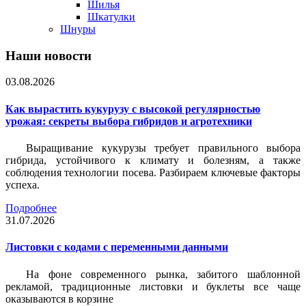
Шилья
Шкатулки
Шнуры
Наши новости
03.08.2026
Как вырастить кукурузу с высокой регулярностью
урожая: секреты выбора гибридов и агротехники
Выращивание кукурузы требует правильного выбора
гибрида, устойчивого к климату и болезням, а также
соблюдения технологии посева. Разбираем ключевые факторы
успеха.
Подробнее
31.07.2026
Листовки c кодами с переменными данными
На фоне современного рынка, забитого шаблонной
рекламой, традиционные листовки и буклеты все чаще
оказываются в корзине