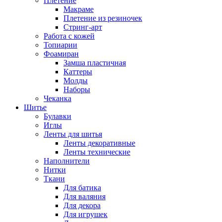
Плетение
Макраме
Плетение из резиночек
Стринг-арт
Работа с кожей
Топиарии
Фоамиран
Замша пластичная
Каттеры
Молды
Наборы
Чеканка
Шитье
Булавки
Иглы
Ленты для шитья
Ленты декоративные
Ленты технические
Наполнители
Нитки
Ткани
Для батика
Для валяния
Для декора
Для игрушек