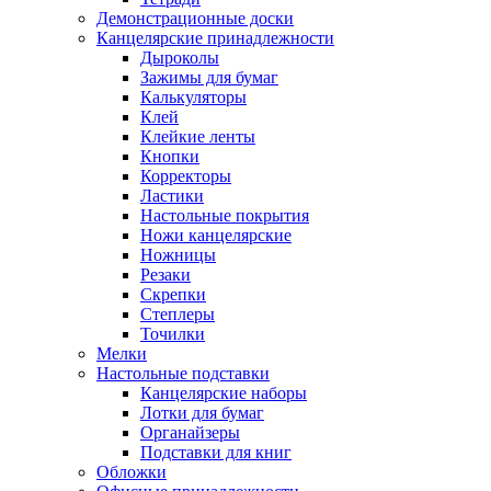
Демонстрационные доски
Канцелярские принадлежности
Дыроколы
Зажимы для бумаг
Калькуляторы
Клей
Клейкие ленты
Кнопки
Корректоры
Ластики
Настольные покрытия
Ножи канцелярские
Ножницы
Резаки
Скрепки
Степлеры
Точилки
Мелки
Настольные подставки
Канцелярские наборы
Лотки для бумаг
Органайзеры
Подставки для книг
Обложки