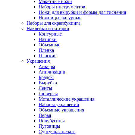
Макетные ножи
Наборы инструментов
Ножи для вырубки и формы для тиснения
Ножницы фигурные
Наборы для скрапбукинга
Наклейки и натирки
Контурные
Натирки
Объемные
Пленка
Плоские
Украшения
Анкеры
Аппликации
Брадсы
Вырубка
Ленты
Люверсы
Металлические украшения
Наборы украшений
Объемные украшения
Перья
Полубусины
Пуговицы
Сургучная печать