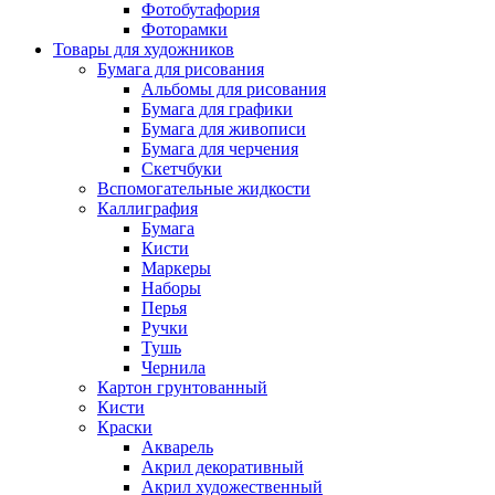
Фотобутафория
Фоторамки
Товары для художников
Бумага для рисования
Альбомы для рисования
Бумага для графики
Бумага для живописи
Бумага для черчения
Скетчбуки
Вспомогательные жидкости
Каллиграфия
Бумага
Кисти
Маркеры
Наборы
Перья
Ручки
Тушь
Чернила
Картон грунтованный
Кисти
Краски
Акварель
Акрил декоративный
Акрил художественный