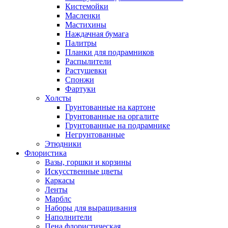
Кистемойки
Масленки
Мастихины
Наждачная бумага
Палитры
Планки для подрамников
Распылители
Растушевки
Спонжи
Фартуки
Холсты
Грунтованные на картоне
Грунтованные на оргалите
Грунтованные на подрамнике
Негрунтованные
Этюдники
Флористика
Вазы, горшки и корзины
Искусственные цветы
Каркасы
Ленты
Марблс
Наборы для выращивания
Наполнители
Пена флористическая