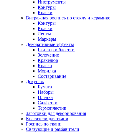
Инструменты
Контуры
Краски
Витражная роспись по стеклу и керамике
Контуры
Краски
Ленты
Маркеры
Декоративные эффекты
Глиттер и блестки
Золочение
Кракелюр
Краска
Морилка
Состаривание
Декупаж
Бумага
Наборы
Пленка
Салфетки
Термопластик
Заготовки для декорирования
Красители для ткани
Роспись по ткани
Связующие и разбавители