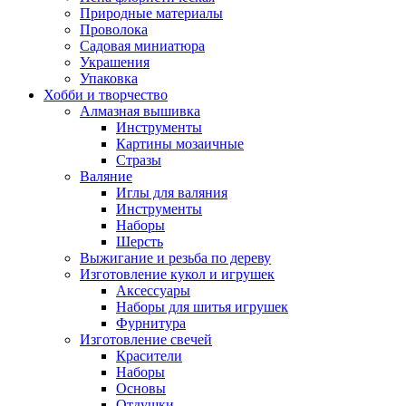
Природные материалы
Проволока
Садовая миниатюра
Украшения
Упаковка
Хобби и творчество
Алмазная вышивка
Инструменты
Картины мозаичные
Стразы
Валяние
Иглы для валяния
Инструменты
Наборы
Шерсть
Выжигание и резьба по дереву
Изготовление кукол и игрушек
Аксессуары
Наборы для шитья игрушек
Фурнитура
Изготовление свечей
Красители
Наборы
Основы
Отдушки