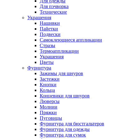
Для одежды
Для пэчворка
Технические
Украшения
Нашивки
Пайетки
Подвески
Самоклеющиеся аппликации
Стразы
Термоаппликации
Украшения
Цветы
Фурнитура
Зажимы для шнуров
Застежки
Кнопки
Кольца
Концевики для шнуров
Люверсы
Молнии
Пряжки
Пуговицы
Фурнитура для бюстгальтеров
Фурнитура для одежды
Фурнитура для сумок