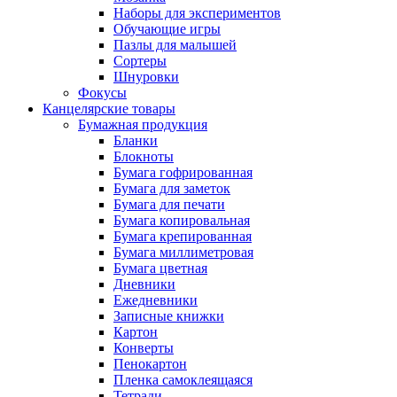
Наборы для экспериментов
Обучающие игры
Пазлы для малышей
Сортеры
Шнуровки
Фокусы
Канцелярские товары
Бумажная продукция
Бланки
Блокноты
Бумага гофрированная
Бумага для заметок
Бумага для печати
Бумага копировальная
Бумага крепированная
Бумага миллиметровая
Бумага цветная
Дневники
Ежедневники
Записные книжки
Картон
Конверты
Пенокартон
Пленка самоклеящаяся
Тетради