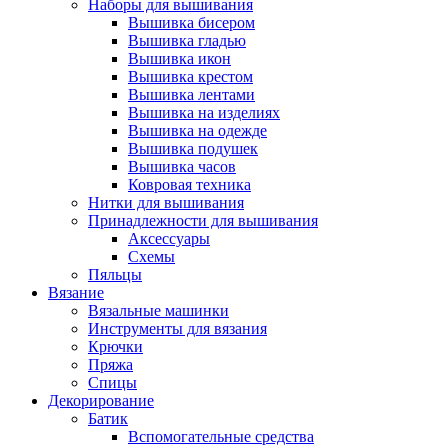
Наборы для вышивания
Вышивка бисером
Вышивка гладью
Вышивка икон
Вышивка крестом
Вышивка лентами
Вышивка на изделиях
Вышивка на одежде
Вышивка подушек
Вышивка часов
Ковровая техника
Нитки для вышивания
Принадлежности для вышивания
Аксессуары
Схемы
Пяльцы
Вязание
Вязальные машинки
Инструменты для вязания
Крючки
Пряжа
Спицы
Декорирование
Батик
Вспомогательные средства