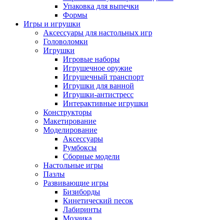
Упаковка для выпечки
Формы
Игры и игрушки
Аксессуары для настольных игр
Головоломки
Игрушки
Игровые наборы
Игрушечное оружие
Игрушечный транспорт
Игрушки для ванной
Игрушки-антистресс
Интерактивные игрушки
Конструкторы
Макетирование
Моделирование
Аксессуары
Румбоксы
Сборные модели
Настольные игры
Пазлы
Развивающие игры
Бизиборды
Кинетический песок
Лабиринты
Мозаика