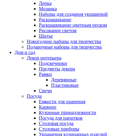
Лепка
Мозаика
Наборы для создания украшений
Раскрашивание
Раскрашивание цветным песком
Рисование светом
Шитье
Новогодние наборы для творчества
Подарочные наборы для творчества
Дом и сад
Декор интерьера
Подсвечники
Предметы декора
Рамки
Деревянные
Пластиковые
Свечи
Посуда
Емкости для хранения
Карвинг
Кухонные принадлежности
Посуда для напитков
Столовая посуда
Столовые приборы
Украшения кулинарных изделий