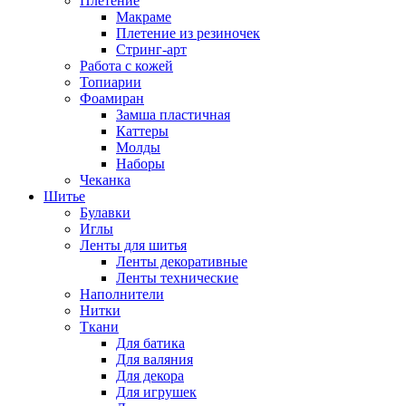
Плетение
Макраме
Плетение из резиночек
Стринг-арт
Работа с кожей
Топиарии
Фоамиран
Замша пластичная
Каттеры
Молды
Наборы
Чеканка
Шитье
Булавки
Иглы
Ленты для шитья
Ленты декоративные
Ленты технические
Наполнители
Нитки
Ткани
Для батика
Для валяния
Для декора
Для игрушек