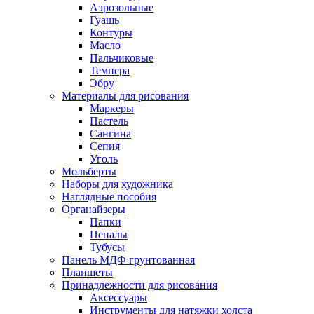
Аэрозольные
Гуашь
Контуры
Масло
Пальчиковые
Темпера
Эбру
Материалы для рисования
Маркеры
Пастель
Сангина
Сепия
Уголь
Мольберты
Наборы для художника
Наглядные пособия
Органайзеры
Папки
Пеналы
Тубусы
Панель МДФ грунтованная
Планшеты
Принадлежности для рисования
Аксессуары
Инструменты для натяжки холста