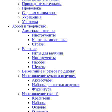
Природные материалы
Проволока
Садовая миниатюра
Украшения
Упаковка
Хобби и творчество
Алмазная вышивка
Инструменты
Картины мозаичные
Стразы
Валяние
Иглы для валяния
Инструменты
Наборы
Шерсть
Выжигание и резьба по дереву
Изготовление кукол и игрушек
Аксессуары
Наборы для шитья игрушек
Фурнитура
Изготовление свечей
Красители
Наборы
Основы
Отдушки