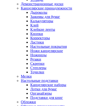
Демонстрационные доски
Канцелярские принадлежности
Дыроколы
Зажимы для бумаг
Калькуляторы
Клей
Клейкие ленты
Кнопки
Корректоры
Ластики
Настольные покрытия
Ножи канцелярские
Ножницы
Резаки
Скрепки
Степлеры
Точилки
Мелки
Настольные подставки
Канцелярские наборы
Лотки для бумаг
Органайзеры
Подставки для книг
Обложки