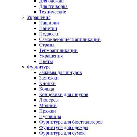
Для одежды
Для пэчворка
Технические
Украшения
Нашивки
Пайетки
Подвески
Самоклеющиеся аппликации
Стразы
Термоаппликации
Украшения
Цветы
Фурнитура
Зажимы для шнуров
Застежки
Кнопки
Кольца
Концевики для шнуров
Люверсы
Молнии
Пряжки
Пуговицы
Фурнитура для бюстгальтеров
Фурнитура для одежды
Фурнитура для сумок