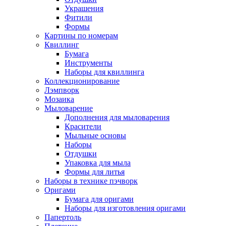
Украшения
Фитили
Формы
Картины по номерам
Квиллинг
Бумага
Инструменты
Наборы для квиллинга
Коллекционирование
Лэмпворк
Мозаика
Мыловарение
Дополнения для мыловарения
Красители
Мыльные основы
Наборы
Отдушки
Упаковка для мыла
Формы для литья
Наборы в технике пэчворк
Оригами
Бумага для оригами
Наборы для изготовления оригами
Папертоль