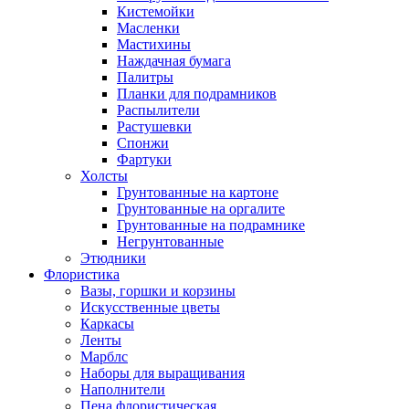
Кистемойки
Масленки
Мастихины
Наждачная бумага
Палитры
Планки для подрамников
Распылители
Растушевки
Спонжи
Фартуки
Холсты
Грунтованные на картоне
Грунтованные на оргалите
Грунтованные на подрамнике
Негрунтованные
Этюдники
Флористика
Вазы, горшки и корзины
Искусственные цветы
Каркасы
Ленты
Марблс
Наборы для выращивания
Наполнители
Пена флористическая