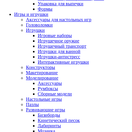
Упаковка для выпечки
Формы
Игры и игрушки
Аксессуары для настольных игр
Головоломки
Игрушки
Игровые наборы
Игрушечное оружие
Игрушечный транспорт
Игрушки для ванной
Игрушки-антистресс
Интерактивные игрушки
Конструкторы
Макетирование
Моделирование
Аксессуары
Румбоксы
Сборные модели
Настольные игры
Пазлы
Развивающие игры
Бизиборды
Кинетический песок
Лабиринты
Мозаика