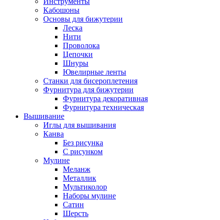
Инструменты
Кабошоны
Основы для бижутерии
Леска
Нити
Проволока
Цепочки
Шнуры
Ювелирные ленты
Станки для бисероплетения
Фурнитура для бижутерии
Фурнитура декоративная
Фурнитура техническая
Вышивание
Иглы для вышивания
Канва
Без рисунка
С рисунком
Мулине
Меланж
Металлик
Мультиколор
Наборы мулине
Сатин
Шерсть