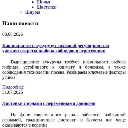
Шилья
Шкатулки
Шнуры
Наши новости
03.08.2026
Как вырастить кукурузу с высокой регулярностью
урожая: секреты выбора гибридов и агротехники
Выращивание кукурузы требует правильного выбора
гибрида, устойчивого к климату и болезням, а также
соблюдения технологии посева. Разбираем ключевые факторы
успеха.
Подробнее
31.07.2026
Листовки c кодами с переменными данными
На фоне современного рынка, забитого шаблонной
рекламой, традиционные листовки и буклеты все чаще
оказываются в корзине