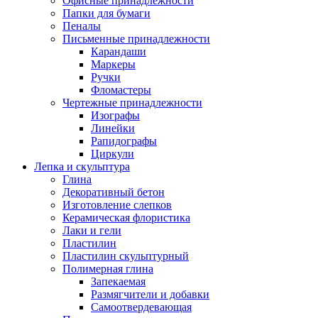
Офисные принадлежности
Папки для бумаги
Пеналы
Письменные принадлежности
Карандаши
Маркеры
Ручки
Фломастеры
Чертежные принадлежности
Изографы
Линейки
Рапидографы
Циркули
Лепка и скульптура
Глина
Декоративный бетон
Изготовление слепков
Керамическая флористика
Лаки и гели
Пластилин
Пластилин скульптурный
Полимерная глина
Запекаемая
Размягчители и добавки
Самоотвердевающая