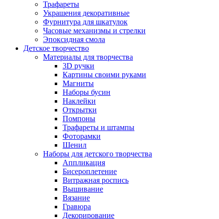
Трафареты
Украшения декоративные
Фурнитура для шкатулок
Часовые механизмы и стрелки
Эпоксидная смола
Детское творчество
Материалы для творчества
3D ручки
Картины своими руками
Магниты
Наборы бусин
Наклейки
Открытки
Помпоны
Трафареты и штампы
Фоторамки
Шенил
Наборы для детского творчества
Аппликация
Бисероплетение
Витражная роспись
Вышивание
Вязание
Гравюра
Декорирование