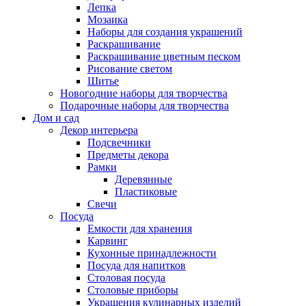
Лепка
Мозаика
Наборы для создания украшений
Раскрашивание
Раскрашивание цветным песком
Рисование светом
Шитье
Новогодние наборы для творчества
Подарочные наборы для творчества
Дом и сад
Декор интерьера
Подсвечники
Предметы декора
Рамки
Деревянные
Пластиковые
Свечи
Посуда
Емкости для хранения
Карвинг
Кухонные принадлежности
Посуда для напитков
Столовая посуда
Столовые приборы
Украшения кулинарных изделий