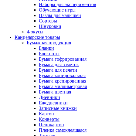
Наборы для экспериментов
Обучающие игры
Пазлы для малышей
Сортеры
Шнуровки
Фокусы
Канцелярские товары
Бумажная продукция
Бланки
Блокноты
Бумага гофрированная
Бумага для заметок
Бумага для печати
Бумага копировальная
Бумага крепированная
Бумага миллиметровая
Бумага цветная
Дневники
Ежедневники
Записные книжки
Картон
Конверты
Пенокартон
Пленка самоклеящаяся
Тетради