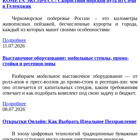
КОМЕТА ЭКСПРЕСС: Скоростной морской путь из Сочи
в Геленджик
Черноморское побережье России – это километры
живописных пейзажей, бесчисленные курорты и города,
каждый из которых манит своими особенностями
Подробнее
11.07.2026
Выставочное оборудование: мобильные стенды, промо-
стойки и ресепшн-зоны
Разбираем мобильное выставочное оборудование — от
ролл-апов и пресс-воллов до промо-стоек и ресепшн-зон: чем
оно отличается от капитальных стендов, каким требованиям
отвечает и как подобрать комплект под свою задачу и бюджет.
Подробнее
08.07.2026
Открытки Онлайн: Как Выбрать Идеальное Поздравление
В эпоху цифровых технологий традиционные бумажные
открытки уступают место своим электронным аналогам