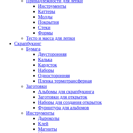
Принадлежности для лепки
Инструменты
Каттеры
Молды
Покрытия
Стеки
Формы
Тесто и масса для лепки
Скрапбукинг
Бумага
Двусторонняя
Калька
Кардсток
Наборы
Односторонняя
Пленка термотрансферная
Заготовки
Альбомы для скрапбукинга
Заготовки для открыток
Наборы для создания открыток
Фурнитура для альбомов
Инструменты
Дыроколы
Клей
Магниты