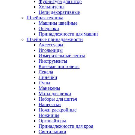
Фурнитура для штор
Хольнитены
Цепи декоративные
Швейная техника
Машины швейные
Оверлоки
Принадлежности для машин
Швейные принадлежности
Аксессуары
Игольницы
Измерительные ленты
Инструменты
Клеевые пистолеты
Лекала
Линейки
Лупы
Манекены
Маты для резки
Наборы для шитья
Наперстки
Ножи раскройные
Ножницы
Органайзеры
Принадлежности для кроя
Светильники