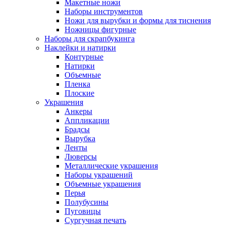
Макетные ножи
Наборы инструментов
Ножи для вырубки и формы для тиснения
Ножницы фигурные
Наборы для скрапбукинга
Наклейки и натирки
Контурные
Натирки
Объемные
Пленка
Плоские
Украшения
Анкеры
Аппликации
Брадсы
Вырубка
Ленты
Люверсы
Металлические украшения
Наборы украшений
Объемные украшения
Перья
Полубусины
Пуговицы
Сургучная печать