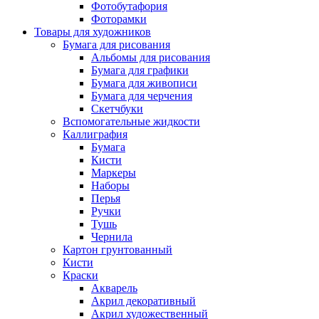
Фотобутафория
Фоторамки
Товары для художников
Бумага для рисования
Альбомы для рисования
Бумага для графики
Бумага для живописи
Бумага для черчения
Скетчбуки
Вспомогательные жидкости
Каллиграфия
Бумага
Кисти
Маркеры
Наборы
Перья
Ручки
Тушь
Чернила
Картон грунтованный
Кисти
Краски
Акварель
Акрил декоративный
Акрил художественный