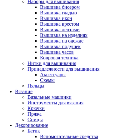
Наборы для вышивания
Вышивка бисером
Вышивка гладью
Вышивка икон
Вышивка крестом
Вышивка лентами
Вышивка на изделиях
Вышивка на одежде
Вышивка подушек
Вышивка часов
Ковровая техника
Нитки для вышивания
Принадлежности для вышивания
Аксессуары
Схемы
Пяльцы
Вязание
Вязальные машинки
Инструменты для вязания
Крючки
Пряжа
Спицы
Декорирование
Батик
Вспомогательные средства