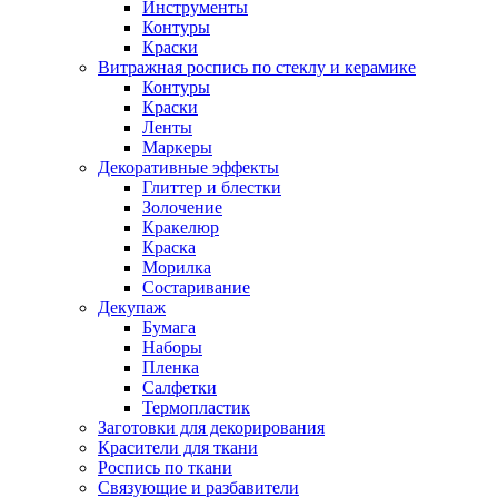
Инструменты
Контуры
Краски
Витражная роспись по стеклу и керамике
Контуры
Краски
Ленты
Маркеры
Декоративные эффекты
Глиттер и блестки
Золочение
Кракелюр
Краска
Морилка
Состаривание
Декупаж
Бумага
Наборы
Пленка
Салфетки
Термопластик
Заготовки для декорирования
Красители для ткани
Роспись по ткани
Связующие и разбавители