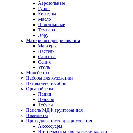
Аэрозольные
Гуашь
Контуры
Масло
Пальчиковые
Темпера
Эбру
Материалы для рисования
Маркеры
Пастель
Сангина
Сепия
Уголь
Мольберты
Наборы для художника
Наглядные пособия
Органайзеры
Папки
Пеналы
Тубусы
Панель МДФ грунтованная
Планшеты
Принадлежности для рисования
Аксессуары
Инструменты для натяжки холста