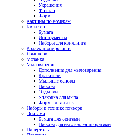
Украшения
Фитили
Формы
Картины по номерам
Квиллинг
Бумага
Инструменты
Наборы для квиллинга
Коллекционирование
Лэмпворк
Мозаика
Мыловарение
Дополнения для мыловарения
Красители
Мыльные основы
Наборы
Отдушки
Упаковка для мыла
Формы для литья
Наборы в технике пэчворк
Оригами
Бумага для оригами
Наборы для изготовления оригами
Папертоль