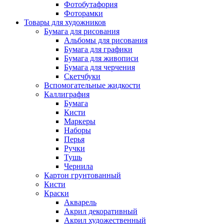
Фотобутафория
Фоторамки
Товары для художников
Бумага для рисования
Альбомы для рисования
Бумага для графики
Бумага для живописи
Бумага для черчения
Скетчбуки
Вспомогательные жидкости
Каллиграфия
Бумага
Кисти
Маркеры
Наборы
Перья
Ручки
Тушь
Чернила
Картон грунтованный
Кисти
Краски
Акварель
Акрил декоративный
Акрил художественный