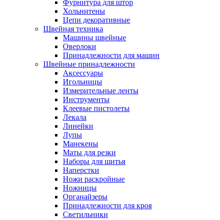
Фурнитура для штор
Хольнитены
Цепи декоративные
Швейная техника
Машины швейные
Оверлоки
Принадлежности для машин
Швейные принадлежности
Аксессуары
Игольницы
Измерительные ленты
Инструменты
Клеевые пистолеты
Лекала
Линейки
Лупы
Манекены
Маты для резки
Наборы для шитья
Наперстки
Ножи раскройные
Ножницы
Органайзеры
Принадлежности для кроя
Светильники