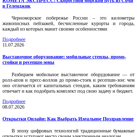
КОМЕТА ЭКСПРЕСС: Скоростной морской путь из Сочи
в Геленджик
Черноморское побережье России – это километры
живописных пейзажей, бесчисленные курорты и города,
каждый из которых манит своими особенностями
Подробнее
11.07.2026
Выставочное оборудование: мобильные стенды, промо-
стойки и ресепшн-зоны
Разбираем мобильное выставочное оборудование — от
ролл-апов и пресс-воллов до промо-стоек и ресепшн-зон: чем
оно отличается от капитальных стендов, каким требованиям
отвечает и как подобрать комплект под свою задачу и бюджет.
Подробнее
08.07.2026
Открытки Онлайн: Как Выбрать Идеальное Поздравление
В эпоху цифровых технологий традиционные бумажные
открытки уступают место своим электронным аналогам