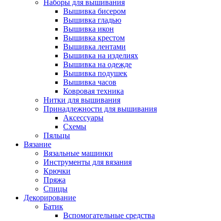
Наборы для вышивания
Вышивка бисером
Вышивка гладью
Вышивка икон
Вышивка крестом
Вышивка лентами
Вышивка на изделиях
Вышивка на одежде
Вышивка подушек
Вышивка часов
Ковровая техника
Нитки для вышивания
Принадлежности для вышивания
Аксессуары
Схемы
Пяльцы
Вязание
Вязальные машинки
Инструменты для вязания
Крючки
Пряжа
Спицы
Декорирование
Батик
Вспомогательные средства