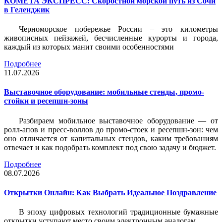
КОМЕТА ЭКСПРЕСС: Скоростной морской путь из Сочи
в Геленджик
Черноморское побережье России – это километры
живописных пейзажей, бесчисленные курорты и города,
каждый из которых манит своими особенностями
Подробнее
11.07.2026
Выставочное оборудование: мобильные стенды, промо-
стойки и ресепшн-зоны
Разбираем мобильное выставочное оборудование — от
ролл-апов и пресс-воллов до промо-стоек и ресепшн-зон: чем
оно отличается от капитальных стендов, каким требованиям
отвечает и как подобрать комплект под свою задачу и бюджет.
Подробнее
08.07.2026
Открытки Онлайн: Как Выбрать Идеальное Поздравление
В эпоху цифровых технологий традиционные бумажные
открытки уступают место своим электронным аналогам