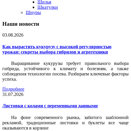
Шилья
Шкатулки
Шнуры
Наши новости
03.08.2026
Как вырастить кукурузу с высокой регулярностью
урожая: секреты выбора гибридов и агротехники
Выращивание кукурузы требует правильного выбора
гибрида, устойчивого к климату и болезням, а также
соблюдения технологии посева. Разбираем ключевые факторы
успеха.
Подробнее
31.07.2026
Листовки c кодами с переменными данными
На фоне современного рынка, забитого шаблонной
рекламой, традиционные листовки и буклеты все чаще
оказываются в корзине