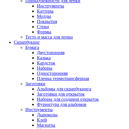
Принадлежности для лепки
Инструменты
Каттеры
Молды
Покрытия
Стеки
Формы
Тесто и масса для лепки
Скрапбукинг
Бумага
Двусторонняя
Калька
Кардсток
Наборы
Односторонняя
Пленка термотрансферная
Заготовки
Альбомы для скрапбукинга
Заготовки для открыток
Наборы для создания открыток
Фурнитура для альбомов
Инструменты
Дыроколы
Клей
Магниты