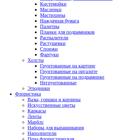
Кистемойки
Масленки
Мастихины
Наждачная бумага
Палитры
Планки для подрамников
Распылители
Растушевки
Спонжи
Фартуки
Холсты
Грунтованные на картоне
Грунтованные на оргалите
Грунтованные на подрамнике
Негрунтованные
Этюдники
Флористика
Вазы, горшки и корзины
Искусственные цветы
Каркасы
Ленты
Марблс
Наборы для выращивания
Наполнители
Пена флористическая