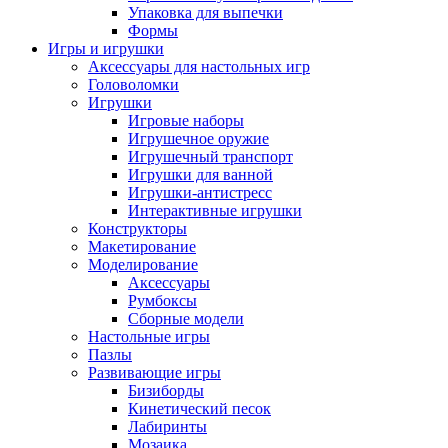
Упаковка для выпечки
Формы
Игры и игрушки
Аксессуары для настольных игр
Головоломки
Игрушки
Игровые наборы
Игрушечное оружие
Игрушечный транспорт
Игрушки для ванной
Игрушки-антистресс
Интерактивные игрушки
Конструкторы
Макетирование
Моделирование
Аксессуары
Румбоксы
Сборные модели
Настольные игры
Пазлы
Развивающие игры
Бизиборды
Кинетический песок
Лабиринты
Мозаика