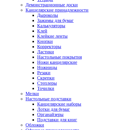
Демонстрационные доски
Канцелярские принадлежности
Дыроколы
Зажимы для бумаг
Калькуляторы
Клей
Клейкие ленты
Кнопки
Корректоры
Ластики
Настольные покрытия
Ножи канцелярские
Ножницы
Резаки
Скрепки
Степлеры
Точилки
Мелки
Настольные подставки
Канцелярские наборы
Лотки для бумаг
Органайзеры
Подставки для книг
Обложки