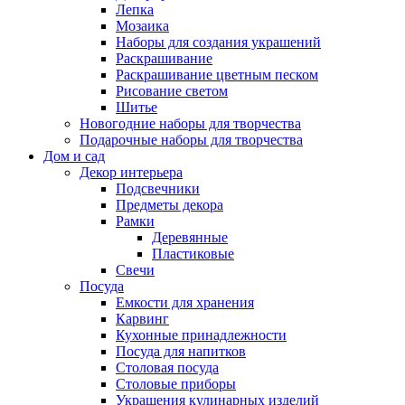
Лепка
Мозаика
Наборы для создания украшений
Раскрашивание
Раскрашивание цветным песком
Рисование светом
Шитье
Новогодние наборы для творчества
Подарочные наборы для творчества
Дом и сад
Декор интерьера
Подсвечники
Предметы декора
Рамки
Деревянные
Пластиковые
Свечи
Посуда
Емкости для хранения
Карвинг
Кухонные принадлежности
Посуда для напитков
Столовая посуда
Столовые приборы
Украшения кулинарных изделий