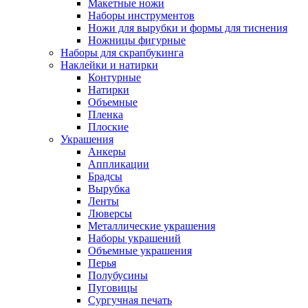
Макетные ножи
Наборы инструментов
Ножи для вырубки и формы для тиснения
Ножницы фигурные
Наборы для скрапбукинга
Наклейки и натирки
Контурные
Натирки
Объемные
Пленка
Плоские
Украшения
Анкеры
Аппликации
Брадсы
Вырубка
Ленты
Люверсы
Металлические украшения
Наборы украшений
Объемные украшения
Перья
Полубусины
Пуговицы
Сургучная печать