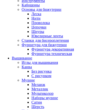
Инструменты
Кабошоны
Основы для бижутерии
Леска
Нити
Проволока
Цепочки
Шнуры
Ювелирные ленты
Станки для бисероплетения
Фурнитура для бижутерии
Фурнитура декоративная
Фурнитура техническая
Вышивание
Иглы для вышивания
Канва
Без рисунка
С рисунком
Мулине
Меланж
Металлик
Мультиколор
Наборы мулине
Сатин
Шерсть