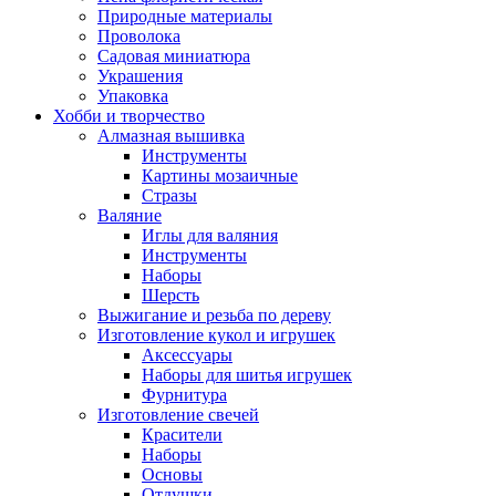
Природные материалы
Проволока
Садовая миниатюра
Украшения
Упаковка
Хобби и творчество
Алмазная вышивка
Инструменты
Картины мозаичные
Стразы
Валяние
Иглы для валяния
Инструменты
Наборы
Шерсть
Выжигание и резьба по дереву
Изготовление кукол и игрушек
Аксессуары
Наборы для шитья игрушек
Фурнитура
Изготовление свечей
Красители
Наборы
Основы
Отдушки