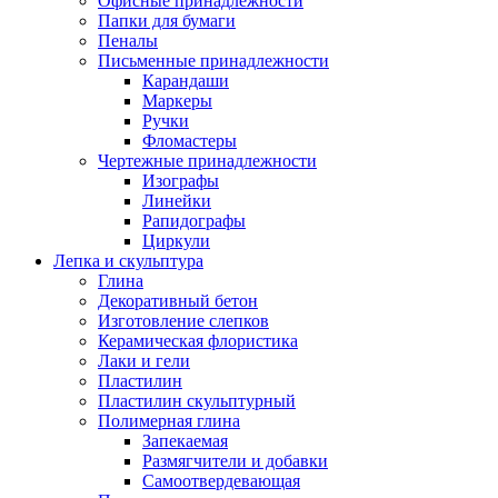
Офисные принадлежности
Папки для бумаги
Пеналы
Письменные принадлежности
Карандаши
Маркеры
Ручки
Фломастеры
Чертежные принадлежности
Изографы
Линейки
Рапидографы
Циркули
Лепка и скульптура
Глина
Декоративный бетон
Изготовление слепков
Керамическая флористика
Лаки и гели
Пластилин
Пластилин скульптурный
Полимерная глина
Запекаемая
Размягчители и добавки
Самоотвердевающая