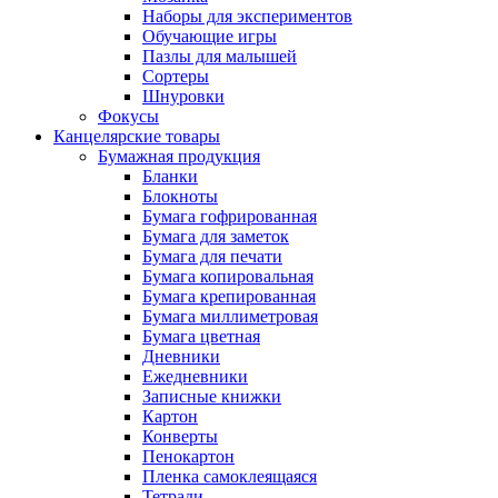
Наборы для экспериментов
Обучающие игры
Пазлы для малышей
Сортеры
Шнуровки
Фокусы
Канцелярские товары
Бумажная продукция
Бланки
Блокноты
Бумага гофрированная
Бумага для заметок
Бумага для печати
Бумага копировальная
Бумага крепированная
Бумага миллиметровая
Бумага цветная
Дневники
Ежедневники
Записные книжки
Картон
Конверты
Пенокартон
Пленка самоклеящаяся
Тетради