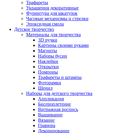
Трафареты
Украшения декоративные
Фурнитура для шкатулок
Часовые механизмы и стрелки
Эпоксидная смола
Детское творчество
Материалы для творчества
3D ручки
Картины своими руками
Магниты
Наборы бусин
Наклейки
Открытки
Помпоны
Трафареты и штампы
Фоторамки
Шенил
Наборы для детского творчества
Аппликация
Бисероплетение
Витражная роспись
Вышивание
Вязание
Гравюра
Декорирование