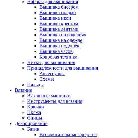
Наборы для вышивания
Вышивка бисером
Вышивка гладью
Вышивка икон
Вышивка крестом
Вышивка лентами
Вышивка на изделиях
Вышивка на одежде
Вышивка подушек
Вышивка часов
Ковровая техника
Нитки для вышивания
Принадлежности для вышивания
Аксессуары
Схемы
Пяльцы
Вязание
Вязальные машинки
Инструменты для вязания
Крючки
Пряжа
Спицы
Декорирование
Батик
Вспомогательные средства