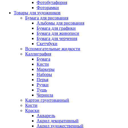
Фотобутафория
Фоторамки
Товары для художников
Бумага для рисования
Альбомы для рисования
Бумага для графики
Бумага для живописи
Бумага для черчения
Скетчбуки
Вспомогательные жидкости
Каллиграфия
Бумага
Кисти
Маркеры
Наборы
Перья
Ручки
Тушь
Чернила
Картон грунтованный
Кисти
Краски
Акварель
Акрил декоративный
Акрил художественный