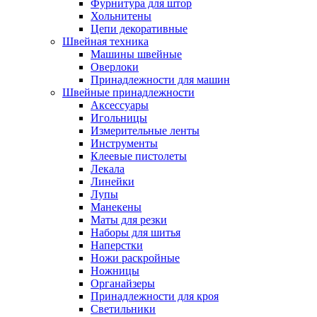
Фурнитура для штор
Хольнитены
Цепи декоративные
Швейная техника
Машины швейные
Оверлоки
Принадлежности для машин
Швейные принадлежности
Аксессуары
Игольницы
Измерительные ленты
Инструменты
Клеевые пистолеты
Лекала
Линейки
Лупы
Манекены
Маты для резки
Наборы для шитья
Наперстки
Ножи раскройные
Ножницы
Органайзеры
Принадлежности для кроя
Светильники