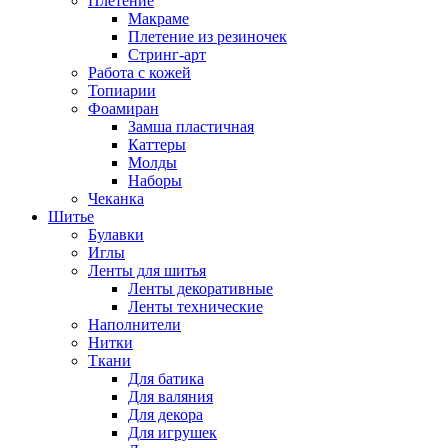
Плетение
Макраме
Плетение из резиночек
Стринг-арт
Работа с кожей
Топиарии
Фоамиран
Замша пластичная
Каттеры
Молды
Наборы
Чеканка
Шитье
Булавки
Иглы
Ленты для шитья
Ленты декоративные
Ленты технические
Наполнители
Нитки
Ткани
Для батика
Для валяния
Для декора
Для игрушек