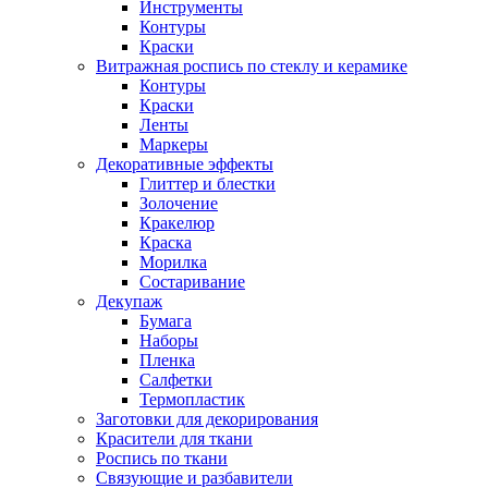
Инструменты
Контуры
Краски
Витражная роспись по стеклу и керамике
Контуры
Краски
Ленты
Маркеры
Декоративные эффекты
Глиттер и блестки
Золочение
Кракелюр
Краска
Морилка
Состаривание
Декупаж
Бумага
Наборы
Пленка
Салфетки
Термопластик
Заготовки для декорирования
Красители для ткани
Роспись по ткани
Связующие и разбавители