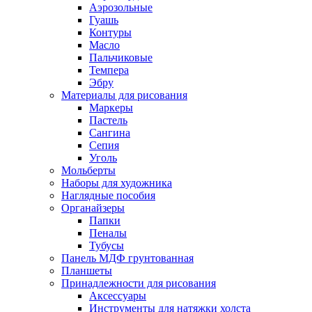
Аэрозольные
Гуашь
Контуры
Масло
Пальчиковые
Темпера
Эбру
Материалы для рисования
Маркеры
Пастель
Сангина
Сепия
Уголь
Мольберты
Наборы для художника
Наглядные пособия
Органайзеры
Папки
Пеналы
Тубусы
Панель МДФ грунтованная
Планшеты
Принадлежности для рисования
Аксессуары
Инструменты для натяжки холста