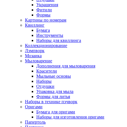
Украшения
Фитили
Формы
Картины по номерам
Квиллинг
Бумага
Инструменты
Наборы для квиллинга
Коллекционирование
Лэмпворк
Мозаика
Мыловарение
Дополнения для мыловарения
Красители
Мыльные основы
Наборы
Отдушки
Упаковка для мыла
Формы для литья
Наборы в технике пэчворк
Оригами
Бумага для оригами
Наборы для изготовления оригами
Папертоль