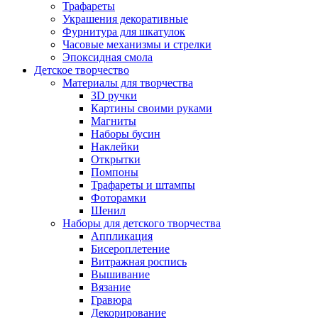
Трафареты
Украшения декоративные
Фурнитура для шкатулок
Часовые механизмы и стрелки
Эпоксидная смола
Детское творчество
Материалы для творчества
3D ручки
Картины своими руками
Магниты
Наборы бусин
Наклейки
Открытки
Помпоны
Трафареты и штампы
Фоторамки
Шенил
Наборы для детского творчества
Аппликация
Бисероплетение
Витражная роспись
Вышивание
Вязание
Гравюра
Декорирование