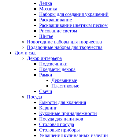
Лепка
Мозаика
Наборы для создания украшений
Раскрашивание
Раскрашивание цветным песком
Рисование светом
Шитье
Новогодние наборы для творчества
Подарочные наборы для творчества
Дом и сад
Декор интерьера
Подсвечники
Предметы декора
Рамки
Деревянные
Пластиковые
Свечи
Посуда
Емкости для хранения
Карвинг
Кухонные принадлежности
Посуда для напитков
Столовая посуда
Столовые приборы
Украшения кулинарных изделий