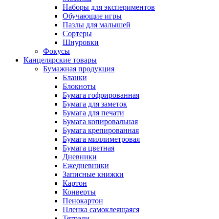
Наборы для экспериментов
Обучающие игры
Пазлы для малышей
Сортеры
Шнуровки
Фокусы
Канцелярские товары
Бумажная продукция
Бланки
Блокноты
Бумага гофрированная
Бумага для заметок
Бумага для печати
Бумага копировальная
Бумага крепированная
Бумага миллиметровая
Бумага цветная
Дневники
Ежедневники
Записные книжки
Картон
Конверты
Пенокартон
Пленка самоклеящаяся
Тетради