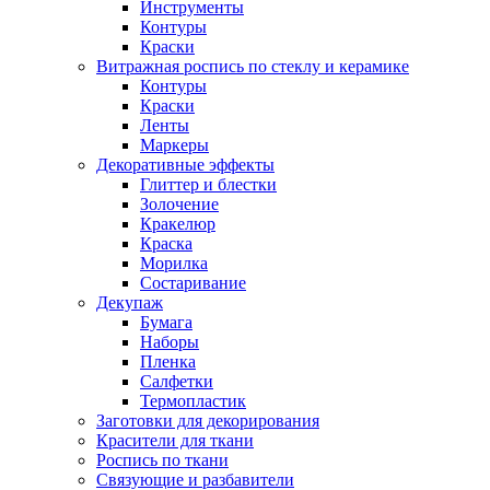
Инструменты
Контуры
Краски
Витражная роспись по стеклу и керамике
Контуры
Краски
Ленты
Маркеры
Декоративные эффекты
Глиттер и блестки
Золочение
Кракелюр
Краска
Морилка
Состаривание
Декупаж
Бумага
Наборы
Пленка
Салфетки
Термопластик
Заготовки для декорирования
Красители для ткани
Роспись по ткани
Связующие и разбавители