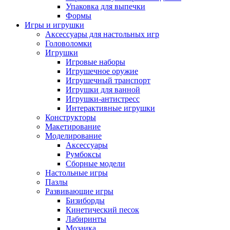
Упаковка для выпечки
Формы
Игры и игрушки
Аксессуары для настольных игр
Головоломки
Игрушки
Игровые наборы
Игрушечное оружие
Игрушечный транспорт
Игрушки для ванной
Игрушки-антистресс
Интерактивные игрушки
Конструкторы
Макетирование
Моделирование
Аксессуары
Румбоксы
Сборные модели
Настольные игры
Пазлы
Развивающие игры
Бизиборды
Кинетический песок
Лабиринты
Мозаика