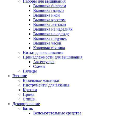
Наборы для вышивания
Вышивка бисером
Вышивка гладью
Вышивка икон
Вышивка крестом
Вышивка лентами
Вышивка на изделиях
Вышивка на одежде
Вышивка подушек
Вышивка часов
Ковровая техника
Нитки для вышивания
Принадлежности для вышивания
Аксессуары
Схемы
Пяльцы
Вязание
Вязальные машинки
Инструменты для вязания
Крючки
Пряжа
Спицы
Декорирование
Батик
Вспомогательные средства