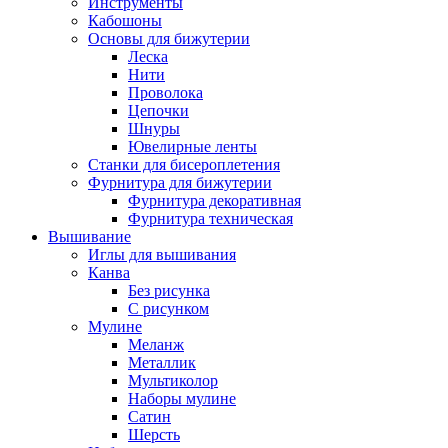
Инструменты
Кабошоны
Основы для бижутерии
Леска
Нити
Проволока
Цепочки
Шнуры
Ювелирные ленты
Станки для бисероплетения
Фурнитура для бижутерии
Фурнитура декоративная
Фурнитура техническая
Вышивание
Иглы для вышивания
Канва
Без рисунка
С рисунком
Мулине
Меланж
Металлик
Мультиколор
Наборы мулине
Сатин
Шерсть