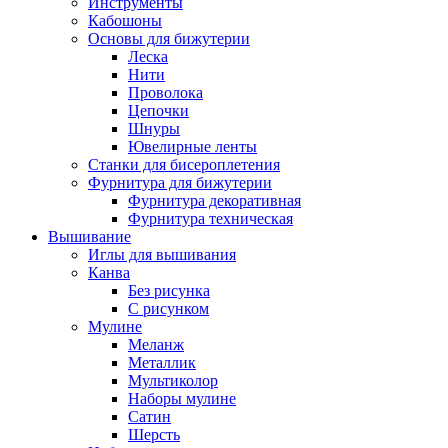
Инструменты
Кабошоны
Основы для бижутерии
Леска
Нити
Проволока
Цепочки
Шнуры
Ювелирные ленты
Станки для бисероплетения
Фурнитура для бижутерии
Фурнитура декоративная
Фурнитура техническая
Вышивание
Иглы для вышивания
Канва
Без рисунка
С рисунком
Мулине
Меланж
Металлик
Мультиколор
Наборы мулине
Сатин
Шерсть