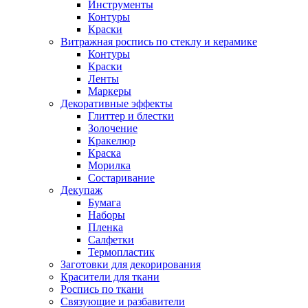
Инструменты
Контуры
Краски
Витражная роспись по стеклу и керамике
Контуры
Краски
Ленты
Маркеры
Декоративные эффекты
Глиттер и блестки
Золочение
Кракелюр
Краска
Морилка
Состаривание
Декупаж
Бумага
Наборы
Пленка
Салфетки
Термопластик
Заготовки для декорирования
Красители для ткани
Роспись по ткани
Связующие и разбавители