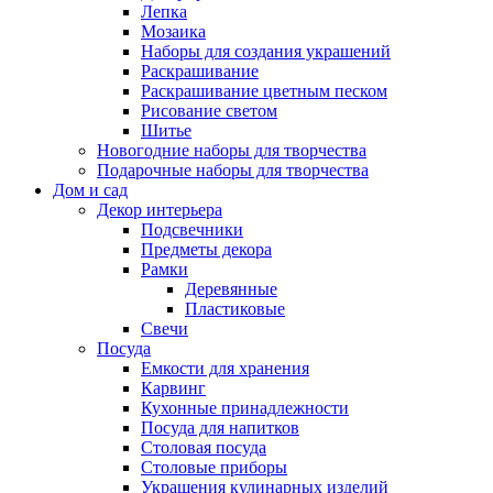
Лепка
Мозаика
Наборы для создания украшений
Раскрашивание
Раскрашивание цветным песком
Рисование светом
Шитье
Новогодние наборы для творчества
Подарочные наборы для творчества
Дом и сад
Декор интерьера
Подсвечники
Предметы декора
Рамки
Деревянные
Пластиковые
Свечи
Посуда
Емкости для хранения
Карвинг
Кухонные принадлежности
Посуда для напитков
Столовая посуда
Столовые приборы
Украшения кулинарных изделий