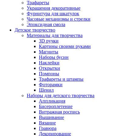
Трафареты
Украшения декоративные
Фурнитура для шкатулок
Часовые механизмы и стрелки
Эпоксидная смола
Детское творчество
Материалы для творчества
3D ручки
Картины своими руками
Магниты
Наборы бусин
Наклейки
Открытки
Помпоны
Трафареты и штампы
Фоторамки
Шенил
Наборы для детского творчества
Аппликация
Бисероплетение
Витражная роспись
Вышивание
Вязание
Гравюра
Декорирование