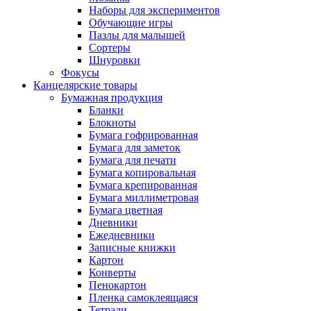
Наборы для экспериментов
Обучающие игры
Пазлы для малышей
Сортеры
Шнуровки
Фокусы
Канцелярские товары
Бумажная продукция
Бланки
Блокноты
Бумага гофрированная
Бумага для заметок
Бумага для печати
Бумага копировальная
Бумага крепированная
Бумага миллиметровая
Бумага цветная
Дневники
Ежедневники
Записные книжки
Картон
Конверты
Пенокартон
Пленка самоклеящаяся
Тетради