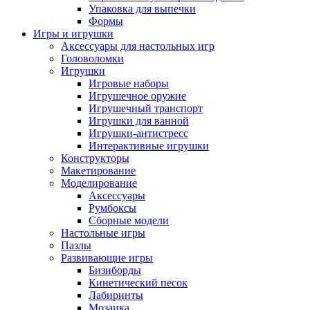
Упаковка для выпечки
Формы
Игры и игрушки
Аксессуары для настольных игр
Головоломки
Игрушки
Игровые наборы
Игрушечное оружие
Игрушечный транспорт
Игрушки для ванной
Игрушки-антистресс
Интерактивные игрушки
Конструкторы
Макетирование
Моделирование
Аксессуары
Румбоксы
Сборные модели
Настольные игры
Пазлы
Развивающие игры
Бизиборды
Кинетический песок
Лабиринты
Мозаика