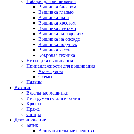
Наборы для вышивания
Вышивка бисером
Вышивка гладью
Вышивка икон
Вышивка крестом
Вышивка лентами
Вышивка на изделиях
Вышивка на одежде
Вышивка подушек
Вышивка часов
Ковровая техника
Нитки для вышивания
Принадлежности для вышивания
Аксессуары
Схемы
Пяльцы
Вязание
Вязальные машинки
Инструменты для вязания
Крючки
Пряжа
Спицы
Декорирование
Батик
Вспомогательные средства