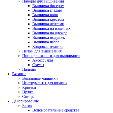
Наборы для вышивания
Вышивка бисером
Вышивка гладью
Вышивка икон
Вышивка крестом
Вышивка лентами
Вышивка на изделиях
Вышивка на одежде
Вышивка подушек
Вышивка часов
Ковровая техника
Нитки для вышивания
Принадлежности для вышивания
Аксессуары
Схемы
Пяльцы
Вязание
Вязальные машинки
Инструменты для вязания
Крючки
Пряжа
Спицы
Декорирование
Батик
Вспомогательные средства