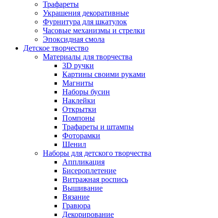
Трафареты
Украшения декоративные
Фурнитура для шкатулок
Часовые механизмы и стрелки
Эпоксидная смола
Детское творчество
Материалы для творчества
3D ручки
Картины своими руками
Магниты
Наборы бусин
Наклейки
Открытки
Помпоны
Трафареты и штампы
Фоторамки
Шенил
Наборы для детского творчества
Аппликация
Бисероплетение
Витражная роспись
Вышивание
Вязание
Гравюра
Декорирование