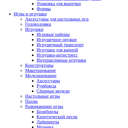
Упаковка для выпечки
Формы
Игры и игрушки
Аксессуары для настольных игр
Головоломки
Игрушки
Игровые наборы
Игрушечное оружие
Игрушечный транспорт
Игрушки для ванной
Игрушки-антистресс
Интерактивные игрушки
Конструкторы
Макетирование
Моделирование
Аксессуары
Румбоксы
Сборные модели
Настольные игры
Пазлы
Развивающие игры
Бизиборды
Кинетический песок
Лабиринты
Мозаика