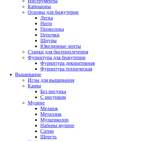
Инструменты
Кабошоны
Основы для бижутерии
Леска
Нити
Проволока
Цепочки
Шнуры
Ювелирные ленты
Станки для бисероплетения
Фурнитура для бижутерии
Фурнитура декоративная
Фурнитура техническая
Вышивание
Иглы для вышивания
Канва
Без рисунка
С рисунком
Мулине
Меланж
Металлик
Мультиколор
Наборы мулине
Сатин
Шерсть