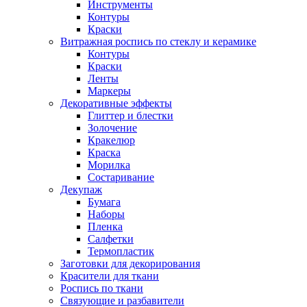
Инструменты
Контуры
Краски
Витражная роспись по стеклу и керамике
Контуры
Краски
Ленты
Маркеры
Декоративные эффекты
Глиттер и блестки
Золочение
Кракелюр
Краска
Морилка
Состаривание
Декупаж
Бумага
Наборы
Пленка
Салфетки
Термопластик
Заготовки для декорирования
Красители для ткани
Роспись по ткани
Связующие и разбавители