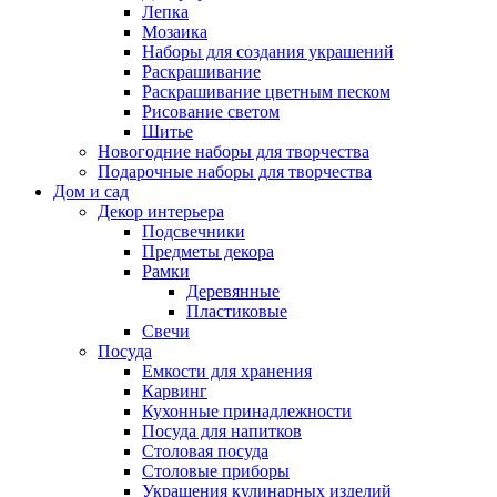
Лепка
Мозаика
Наборы для создания украшений
Раскрашивание
Раскрашивание цветным песком
Рисование светом
Шитье
Новогодние наборы для творчества
Подарочные наборы для творчества
Дом и сад
Декор интерьера
Подсвечники
Предметы декора
Рамки
Деревянные
Пластиковые
Свечи
Посуда
Емкости для хранения
Карвинг
Кухонные принадлежности
Посуда для напитков
Столовая посуда
Столовые приборы
Украшения кулинарных изделий