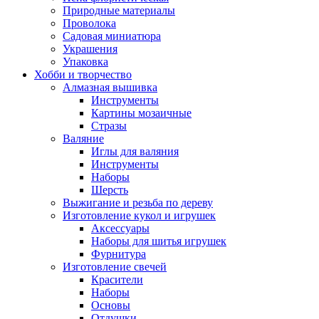
Природные материалы
Проволока
Садовая миниатюра
Украшения
Упаковка
Хобби и творчество
Алмазная вышивка
Инструменты
Картины мозаичные
Стразы
Валяние
Иглы для валяния
Инструменты
Наборы
Шерсть
Выжигание и резьба по дереву
Изготовление кукол и игрушек
Аксессуары
Наборы для шитья игрушек
Фурнитура
Изготовление свечей
Красители
Наборы
Основы
Отдушки