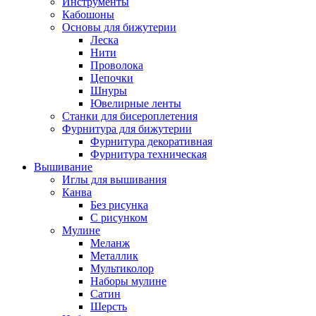
Инструменты
Кабошоны
Основы для бижутерии
Леска
Нити
Проволока
Цепочки
Шнуры
Ювелирные ленты
Станки для бисероплетения
Фурнитура для бижутерии
Фурнитура декоративная
Фурнитура техническая
Вышивание
Иглы для вышивания
Канва
Без рисунка
С рисунком
Мулине
Меланж
Металлик
Мультиколор
Наборы мулине
Сатин
Шерсть