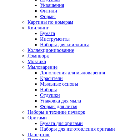
Украшения
Фитили
Формы
Картины по номерам
Квиллинг
Бумага
Инструменты
Наборы для квиллинга
Коллекционирование
Лэмпворк
Мозаика
Мыловарение
Дополнения для мыловарения
Красители
Мыльные основы
Наборы
Отдушки
Упаковка для мыла
Формы для литья
Наборы в технике пэчворк
Оригами
Бумага для оригами
Наборы для изготовления оригами
Папертоль