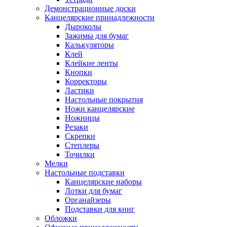
Демонстрационные доски
Канцелярские принадлежности
Дыроколы
Зажимы для бумаг
Калькуляторы
Клей
Клейкие ленты
Кнопки
Корректоры
Ластики
Настольные покрытия
Ножи канцелярские
Ножницы
Резаки
Скрепки
Степлеры
Точилки
Мелки
Настольные подставки
Канцелярские наборы
Лотки для бумаг
Органайзеры
Подставки для книг
Обложки