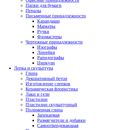
Офисные принадлежности
Папки для бумаги
Пеналы
Письменные принадлежности
Карандаши
Маркеры
Ручки
Фломастеры
Чертежные принадлежности
Изографы
Линейки
Рапидографы
Циркули
Лепка и скульптура
Глина
Декоративный бетон
Изготовление слепков
Керамическая флористика
Лаки и гели
Пластилин
Пластилин скульптурный
Полимерная глина
Запекаемая
Размягчители и добавки
Самоотвердевающая