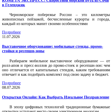
КОМЕТА ЭКСПРЕСС: Скоростной морской путь из Сочи
в Геленджик
Черноморское побережье России – это километры
живописных пейзажей, бесчисленные курорты и города,
каждый из которых манит своими особенностями
Подробнее
11.07.2026
Выставочное оборудование: мобильные стенды, промо-
стойки и ресепшн-зоны
Разбираем мобильное выставочное оборудование — от
ролл-апов и пресс-воллов до промо-стоек и ресепшн-зон: чем
оно отличается от капитальных стендов, каким требованиям
отвечает и как подобрать комплект под свою задачу и бюджет.
Подробнее
08.07.2026
Открытки Онлайн: Как Выбрать Идеальное Поздравление
В эпоху цифровых технологий традиционные бумажные
открытки уступают место своим электронным аналогам