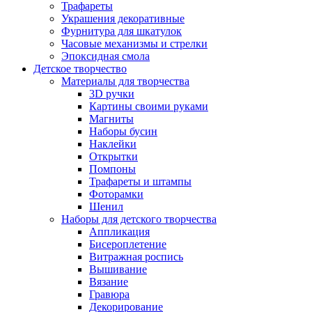
Трафареты
Украшения декоративные
Фурнитура для шкатулок
Часовые механизмы и стрелки
Эпоксидная смола
Детское творчество
Материалы для творчества
3D ручки
Картины своими руками
Магниты
Наборы бусин
Наклейки
Открытки
Помпоны
Трафареты и штампы
Фоторамки
Шенил
Наборы для детского творчества
Аппликация
Бисероплетение
Витражная роспись
Вышивание
Вязание
Гравюра
Декорирование