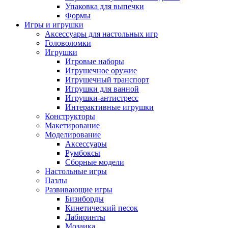
Упаковка для выпечки
Формы
Игры и игрушки
Аксессуары для настольных игр
Головоломки
Игрушки
Игровые наборы
Игрушечное оружие
Игрушечный транспорт
Игрушки для ванной
Игрушки-антистресс
Интерактивные игрушки
Конструкторы
Макетирование
Моделирование
Аксессуары
Румбоксы
Сборные модели
Настольные игры
Пазлы
Развивающие игры
Бизиборды
Кинетический песок
Лабиринты
Мозаика