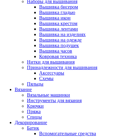
Наборы для вышивания
Вышивка бисером
Вышивка гладью
Вышивка икон
Вышивка крестом
Вышивка лентами
Вышивка на изделиях
Вышивка на одежде
Вышивка подушек
Вышивка часов
Ковровая техника
Нитки для вышивания
Принадлежности для вышивания
Аксессуары
Схемы
Пяльцы
Вязание
Вязальные машинки
Инструменты для вязания
Крючки
Пряжа
Спицы
Декорирование
Батик
Вспомогательные средства