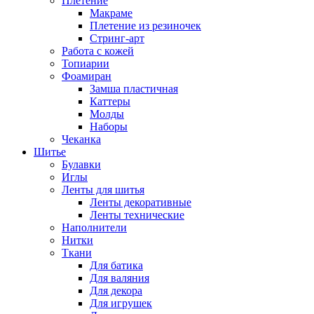
Плетение
Макраме
Плетение из резиночек
Стринг-арт
Работа с кожей
Топиарии
Фоамиран
Замша пластичная
Каттеры
Молды
Наборы
Чеканка
Шитье
Булавки
Иглы
Ленты для шитья
Ленты декоративные
Ленты технические
Наполнители
Нитки
Ткани
Для батика
Для валяния
Для декора
Для игрушек