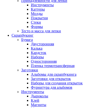
Принадлежности для лепки
Инструменты
Каттеры
Молды
Покрытия
Стеки
Формы
Тесто и масса для лепки
Скрапбукинг
Бумага
Двусторонняя
Калька
Кардсток
Наборы
Односторонняя
Пленка термотрансферная
Заготовки
Альбомы для скрапбукинга
Заготовки для открыток
Наборы для создания открыток
Фурнитура для альбомов
Инструменты
Дыроколы
Клей
Магниты