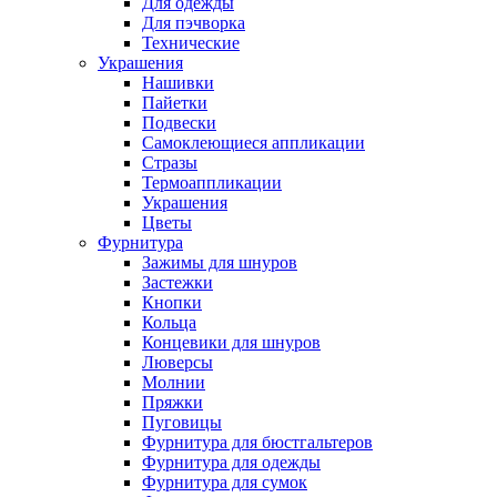
Для одежды
Для пэчворка
Технические
Украшения
Нашивки
Пайетки
Подвески
Самоклеющиеся аппликации
Стразы
Термоаппликации
Украшения
Цветы
Фурнитура
Зажимы для шнуров
Застежки
Кнопки
Кольца
Концевики для шнуров
Люверсы
Молнии
Пряжки
Пуговицы
Фурнитура для бюстгальтеров
Фурнитура для одежды
Фурнитура для сумок