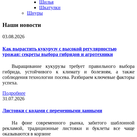
Шилья
Шкатулки
Шнуры
Наши новости
03.08.2026
Как вырастить кукурузу с высокой регулярностью
урожая: секреты выбора гибридов и агротехники
Выращивание кукурузы требует правильного выбора
гибрида, устойчивого к климату и болезням, а также
соблюдения технологии посева. Разбираем ключевые факторы
успеха.
Подробнее
31.07.2026
Листовки c кодами с переменными данными
На фоне современного рынка, забитого шаблонной
рекламой, традиционные листовки и буклеты все чаще
оказываются в корзине