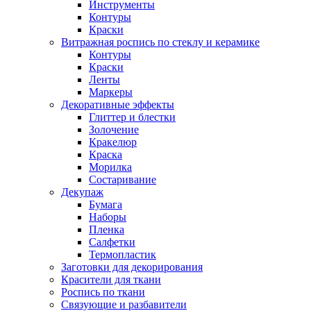
Инструменты
Контуры
Краски
Витражная роспись по стеклу и керамике
Контуры
Краски
Ленты
Маркеры
Декоративные эффекты
Глиттер и блестки
Золочение
Кракелюр
Краска
Морилка
Состаривание
Декупаж
Бумага
Наборы
Пленка
Салфетки
Термопластик
Заготовки для декорирования
Красители для ткани
Роспись по ткани
Связующие и разбавители