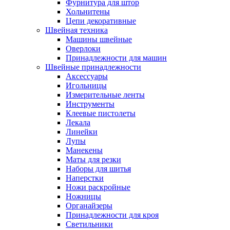
Фурнитура для штор
Хольнитены
Цепи декоративные
Швейная техника
Машины швейные
Оверлоки
Принадлежности для машин
Швейные принадлежности
Аксессуары
Игольницы
Измерительные ленты
Инструменты
Клеевые пистолеты
Лекала
Линейки
Лупы
Манекены
Маты для резки
Наборы для шитья
Наперстки
Ножи раскройные
Ножницы
Органайзеры
Принадлежности для кроя
Светильники