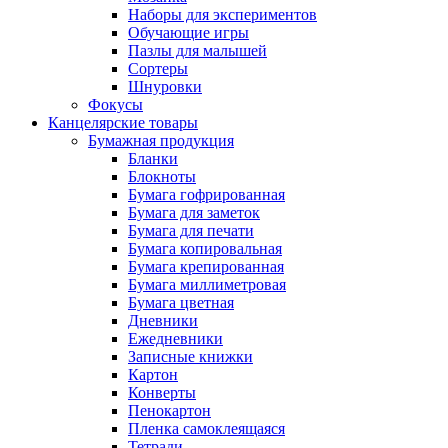
Наборы для экспериментов
Обучающие игры
Пазлы для малышей
Сортеры
Шнуровки
Фокусы
Канцелярские товары
Бумажная продукция
Бланки
Блокноты
Бумага гофрированная
Бумага для заметок
Бумага для печати
Бумага копировальная
Бумага крепированная
Бумага миллиметровая
Бумага цветная
Дневники
Ежедневники
Записные книжки
Картон
Конверты
Пенокартон
Пленка самоклеящаяся
Тетради