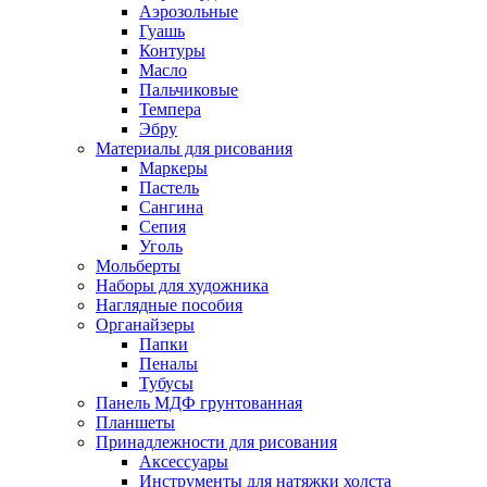
Аэрозольные
Гуашь
Контуры
Масло
Пальчиковые
Темпера
Эбру
Материалы для рисования
Маркеры
Пастель
Сангина
Сепия
Уголь
Мольберты
Наборы для художника
Наглядные пособия
Органайзеры
Папки
Пеналы
Тубусы
Панель МДФ грунтованная
Планшеты
Принадлежности для рисования
Аксессуары
Инструменты для натяжки холста