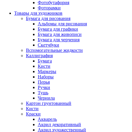
Фотобутафория
Фоторамки
Товары для художников
Бумага для рисования
Альбомы для рисования
Бумага для графики
Бумага для живописи
Бумага для черчения
Скетчбуки
Вспомогательные жидкости
Каллиграфия
Бумага
Кисти
Маркеры
Наборы
Перья
Ручки
Тушь
Чернила
Картон грунтованный
Кисти
Краски
Акварель
Акрил декоративный
Акрил художественный