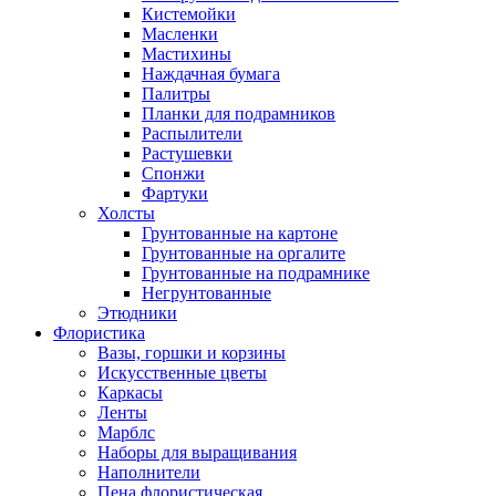
Кистемойки
Масленки
Мастихины
Наждачная бумага
Палитры
Планки для подрамников
Распылители
Растушевки
Спонжи
Фартуки
Холсты
Грунтованные на картоне
Грунтованные на оргалите
Грунтованные на подрамнике
Негрунтованные
Этюдники
Флористика
Вазы, горшки и корзины
Искусственные цветы
Каркасы
Ленты
Марблс
Наборы для выращивания
Наполнители
Пена флористическая