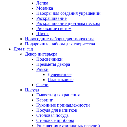
Лепка
Мозаика
Наборы для создания украшений
Раскрашивание
Раскрашивание цветным песком
Рисование светом
Шитье
Новогодние наборы для творчества
Подарочные наборы для творчества
Дом и сад
Декор интерьера
Подсвечники
Предметы декора
Рамки
Деревянные
Пластиковые
Свечи
Посуда
Емкости для хранения
Карвинг
Кухонные принадлежности
Посуда для напитков
Столовая посуда
Столовые приборы
Украшения кулинарных изделий