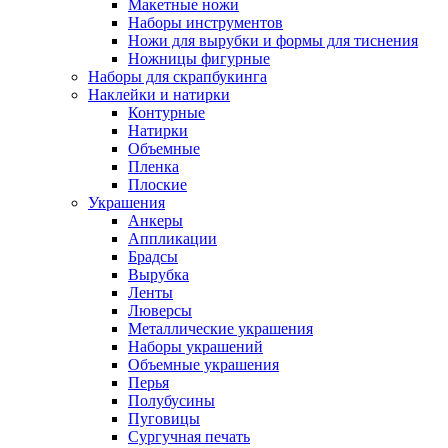
Макетные ножи
Наборы инструментов
Ножи для вырубки и формы для тиснения
Ножницы фигурные
Наборы для скрапбукинга
Наклейки и натирки
Контурные
Натирки
Объемные
Пленка
Плоские
Украшения
Анкеры
Аппликации
Брадсы
Вырубка
Ленты
Люверсы
Металлические украшения
Наборы украшений
Объемные украшения
Перья
Полубусины
Пуговицы
Сургучная печать